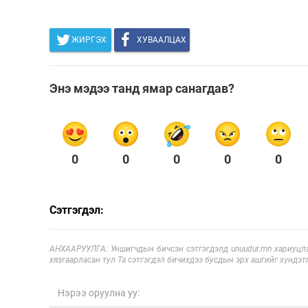
ЖИРГЭХ
ХУВААЛЦАХ
Энэ мэдээ танд ямар санагдав?
0
0
0
0
0
Сэтгэгдэл:
АНХААРУУЛГА: Уншигчдын бичсэн сэтгэгдэлд unuudur.mn хариуцла
хязгаарласан тул Та сэтгэгдэл бичихдээ бусдын эрх ашгийг хүндэтг