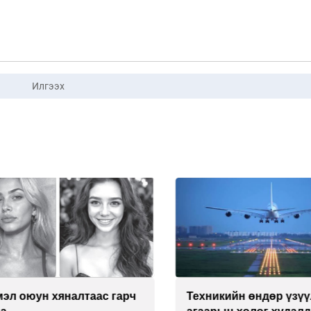
Илгээх
л оюун хяналтаас гарч
Техникийн өндөр үзүүл