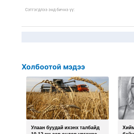
Холбоотой мэдээ
Улаан буудай ихэнх талбайд
Хиймэ