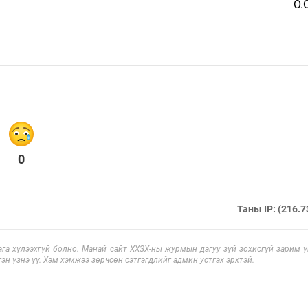
О.
0
Таны IP: (216.7
га хүлээхгүй болно. Манай сайт ХХЗХ-ны журмын дагуу зүй зохисгүй зарим үг
эн үзнэ үү. Хэм хэмжээ зөрчсөн сэтгэгдлийг админ устгах эрхтэй.