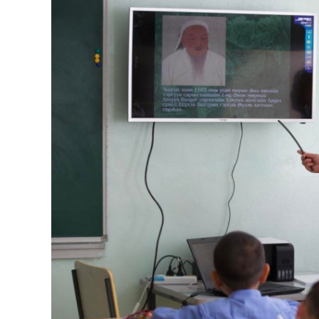
126-гийн НЭГ
Ертөнц
Спорт
Нийгэм
Бөх
Техник технологи
Сагсан бөмбөг
Шинжлэх ухаан
Хөлбөмбөг
Сонин хачин
Олимпын төрөл
Дэлхийн монгол
Тулааны спорт
Олимпын бус төр