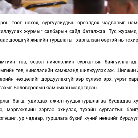
рон тоог нөхөх, сургуулиудын өрсөлдөх чадварыг нэм
жиллуулах журмыг салбарын сайд баталжээ. Тус журамд
маас доошгүй жилийн туршлагыг харгалзан өөртэй нь тохи
ймгийн төв, эсвэл нийслэлийн сургалтын байгууллага
аймгийн төв, нийслэлийн хэмжээнд шилжүүлэх аж. Шилжин
өрийн нөхцөлийг дордуулахгүйгээр хүлээх эрх, үүрэг хар
ангахыг Боловсролын яамныхан мэдэгдсэн.
рлаг багш, удирдах ажилтнуудыгтуршлагаа бусдадаа ху
э, мэргэжлийн зэргээ ахиулах, тухайн сургалтын байг
гэшил, ур чадвар, туршлага бүхий хүний нөөцийг бүрдүүл