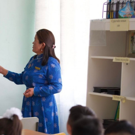
Ханш
Хэрэг з
Эрэлттэй мэдээ
Эрүүл м
Хууль ёс
Хүмүүс
Албаны 
Бусад
Life style
Ярилцл
Зөвлөгөө
Хоймор
Өнөөдрийн тухай
Уншигч-
өл