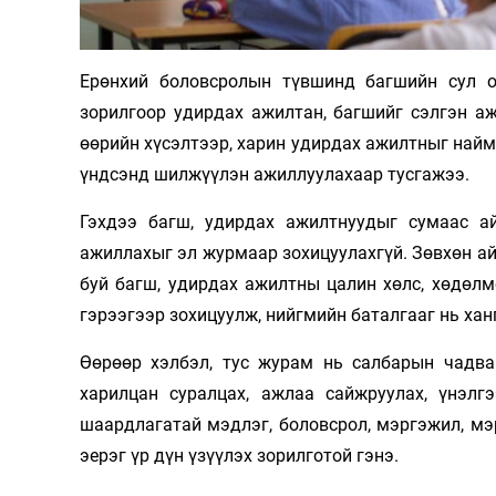
Олимп 2024
Ерөнхий боловсролын түвшинд багшийн сул о
зорилгоор удирдах ажилтан, багшийг сэлгэн а
өөрийн хүсэлтээр, харин удирдах ажилтныг най
үндсэнд шилжүүлэн ажиллуулахаар тусгажээ.
Гэхдээ багш, удирдах ажилтнуудыг сумаас а
ажиллахыг эл журмаар зохицуулахгүй. Зөвхөн 
буй багш, удирдах ажилтны цалин хөлс, хөдөлм
гэрээгээр зохицуулж, нийгмийн баталгааг нь х
Өөрөөр хэлбэл, тус журам нь салбарын чадва
харилцан суралцах, ажлаа сайжруулах, үнэлгэ
шаардлагатай мэдлэг, боловсрол, мэргэжил, мэр
эерэг үр дүн үзүүлэх зорилготой гэнэ.