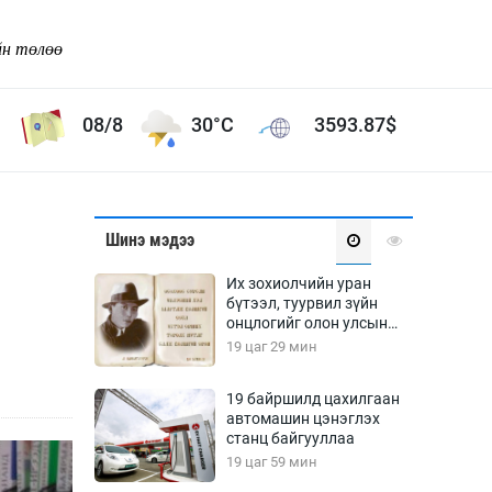
йн төлөө
08/8
30°C
3593.87
$
Соёл урлаг
Шинэ мэдээ
ой хөгжлийн зорилго -
Сонгодог урлаг
Их зохиолчийн уран
Ардын урлаг
бүтээл, туурвил зүйн
онцлогийг олон улсын
Дүрслэх урлаг
судлаачид хэлэлцлээ
19 цаг 29 мин
Өв соёл
таг
Кино урлаг
19 байршилд цахилгаан
автомашин цэнэглэх
 орчин
Цирк
станц байгууллаа
ол
19 цаг 59 мин
Рок поп, хип хоп
энд