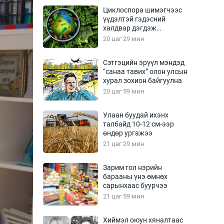
Урлагтай яриа
Циклоспора шимэгчээс
өрчил
үүдэлтэй гэдэсний
халдвар дэгдэж
энд-Эрхэм баян
болзошгүй
20 цаг 29 мин
Сэтгэцийн эрүүл мэндэд
“санаа тавих” олон улсын
хүний үг
хурал зохион байгуулна
20 цаг 59 мин
Улаан буудай ихэнх
талбайд 10-12 см-ээр
ага
Бусад
өндөр ургажээ
21 цаг 29 мин
Фото
сурвалжлагч
Видео
Зарим гол нэрийн
Инфографик
барааны үнэ өмнөх
сарынхаас буурчээ
Санал асуулга
21 цаг 59 мин
Хиймэл оюун хяналтаас