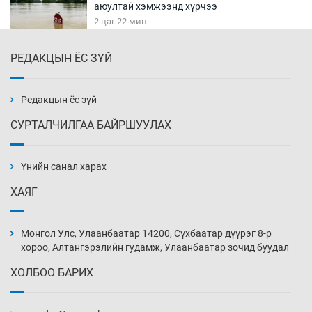
аюултай хэмжээнд хүрчээ
2 цаг 22 мин
РЕДАКЦЫН ЁС ЗҮЙ
Монгол Улс дундаас дээш орлоготой
орнуудын тоонд багтав
2 цаг 52 мин
Редакцын ёс зүй
СУРТАЛЧИЛГАА БАЙРШУУЛАХ
Сошиал хийрхэлд “барьцаалагдсан” сайд,
дарга нарын туйлшрал
Үнийн санал харах
3 цаг 22 мин
ХАЯГ
Боловсролын чанар уруудах бүрд босгоо
намсгасаар л байх уу
Монгол Улс, Улаанбаатар 14200, Сүхбаатар дүүрэг 8-р
3 цаг 52 мин
хороо, Алтангэрэлийн гудамж, Улаанбаатар зочид буудал
ХОЛБОО БАРИХ
Монгол Улсын эмэгтэй шигшээ баг
өмсгөлөө гардан авлаа