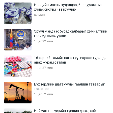
Нөөцийн махны худалдаа, борлуулалтыг
хянах систем нэвтрүүлнэ
52 мин
Эрүүл мэндээс бусад салбарыг хэмнэлтийн
горимд шилжүүлэв
1 цаг 22 мин
16 төрлийн эмийг нэг эх үүсвэрээс худалдан
авах журам батлав
1 цаг 37 мин
Бүх төрлийн шатахууны гаалийн татварыг
тэглэлээ
1 цаг 52 мин
Найман гол үерийн түвшин давж, хоёр нь