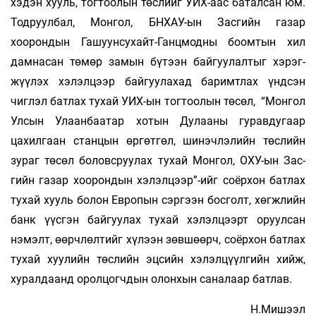
хэдэн хууль, тогтоолын төслийг УИХ-аас баталсан юм.
Тодруулбал, Монгол, БНХАУ-ын Засгийн газар
хоорондын Гашуунсухайт-Ганцмодны боом­тын хил
дамнасан төмөр замын бүтээн байгуулалтыг хэрэг­
жүү­­лэх хэлэлцээр байгуулахад баримтлах үндсэн
чиглэл батлах ту­хай УИХ-ын тогтоолын төсөл, “Монгол
Улсын Улаанбаатар хо­тын Дулааны гурав­дугаар
цахилгаан станцын өргөтгөл, ши­нэч­лэ­лийн төслийн
зураг төсөл боловсруулах тухай Монгол, ОХУ-ын Зас­­
гийн газар хоорондын хэлэлцээр”-ийг соёрхон батлах
тухай хууль болон Европын сэргээн босголт, хөгжлийн
банк үүс­гэн бай­гуу­­лах тухай хэлэлцээрт оруулсан
нэмэлт, өөрчлөлтийг хү­лээн зөв­­шөөрч, соёрхон батлах
тухай хуулийн төслийн эцсийн хэлэл­цүүл­гийн хийж,
хуралдаанд оролцогчдын олонхын саналаар бат­лав.
Н.Мишээл