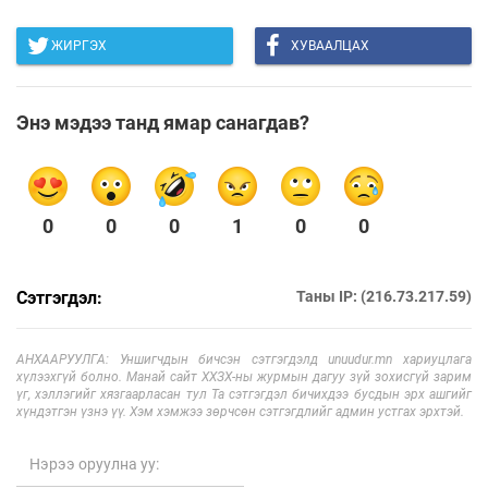
ЖИРГЭХ
ХУВААЛЦАХ
Энэ мэдээ танд ямар санагдав?
0
0
0
1
0
0
Сэтгэгдэл:
Таны IP: (216.73.217.59)
АНХААРУУЛГА: Уншигчдын бичсэн сэтгэгдэлд unuudur.mn хариуцлага
хүлээхгүй болно. Манай сайт ХХЗХ-ны журмын дагуу зүй зохисгүй зарим
үг, хэллэгийг хязгаарласан тул Та сэтгэгдэл бичихдээ бусдын эрх ашгийг
хүндэтгэн үзнэ үү. Хэм хэмжээ зөрчсөн сэтгэгдлийг админ устгах эрхтэй.