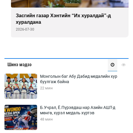
Засгийн газар Хэнтийн “Их хуралдай”-д
хуралдана
2026-07-30
Шинэ мэдээ
Монголын баг Абу Дабид медалийн хур
буулгаж байна
22 мин
Б.Учрал, Ё.Пүрэвдаш нар Азийн АШТ-д
мөнгө, хүрэл медаль хүртэв
48 мин