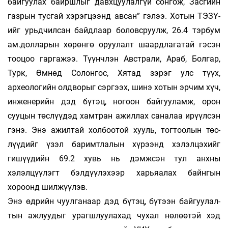
байгуулах байршлыг давхцуулалгүй сонгож, Засгийн
газрын тусгай хэрэгцээнд авсан” гэлээ. Хотын ТЭЗҮ-
ийг урьдчилсан байдлаар боловсруулж, 26.4 тэрбум
ам.долларын хөрөнгө оруулалт шаардлагатай гэсэн
тооцоо гаргажээ. Түүнчлэн Австрали, Араб, Болгар,
Турк, Өмнөд Солонгос, Хятад зэрэг улс түүх,
археологийн олд­ворыг сэргээх, шинэ хотын эрчим хүч,
инженерийн дэд бүтэц, но­гоон байгууламж, орон
сууцын төслүүдэд хамтран ажиллах саналаа ирүүлсэн
гэнэ. Энэ ажилтай холбоотой хууль, тогтоолын төс­
лүүдийг үзэл баримтлалын хүрээнд хэлэлцэхийг
гишүүдийн 69.2 хувь нь дэмжсэн тул анхны
хэлэлцүүлэгт бэлдүүлэхээр харь­яа­лах байнгын
хороонд шилжүүлэв.
Энэ өдрийн чуулганаар дэд бүтэц, бүтээн бай­гуулал­
тын аж­луудыг урагшлуулахад чухал нөлөөтэй хэд