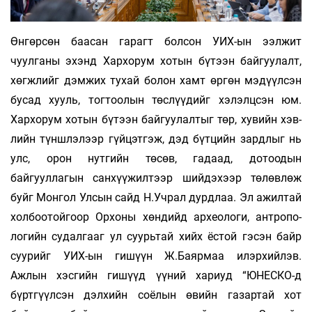
Өнгөрсөн баасан гарагт болсон УИХ-ын ээлжит
чуулганы эхэнд Хархорум хотын бүтээн байгуулалт,
хөгжлийг дэмжих тухай бо­лон хамт өргөн мэдүүлсэн
бусад хууль, тогтоолын төслүүдийг хэ­лэлц­сэн юм.
Хархорум хотын бүтээн байгуулалтыг төр, хувийн хэв­
лийн түншлэлээр гүйцэтгэж, дэд бүтцийн зардлыг нь
улс, орон нут­гийн төсөв, гадаад, дотоодын
байгууллагын санхүүжилтээр ший­дэхээр төлөвлөж
буйг Монгол Улсын сайд Н.Учрал дурдлаа. Эл ажилтай
холбоотойгоор Орхоны хөндийд археологи, ант­ро­по­
логийн судалгааг ул суурьтай хийх ёстой гэсэн байр
суурийг УИХ-ын гишүүн Ж.Баярмаа илэрхийлэв.
Ажлын хэсгийн гишүүд үүний хариуд “ЮНЕСКО-д
бүртгүүлсэн дэлхийн соёлын өвийн газартай хот