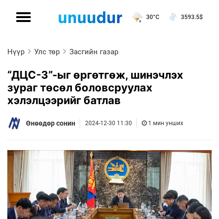
30°C
3593.5
$
Нүүр
Улс төр
Засгийн газар
“ДЦС-3”-ыг өргөтгөж, шинэчлэх
зураг төсөл боловсруулах
хэлэлцээрийг батлав
Өнөөдөр сонин
2024-12-30 11:30
1 мин унших