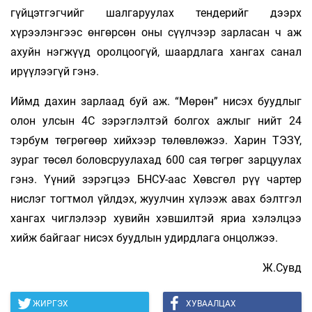
гүйцэтгэгчийг шалгаруулах тендерийг дээрх
хүрээлэнгээс өнгөрсөн оны сүүлчээр зарласан ч аж
ахуйн нэгжүүд оролцоогүй, шаардлага хангах санал
ирүүлээгүй гэнэ.
Иймд дахин зарлаад буй аж. “Мөрөн” нисэх буудлыг
олон улсын 4С зэрэглэлтэй болгох ажлыг нийт 24
тэрбум төгрөгөөр хийхээр төлөвлөжээ. Харин ТЭЗҮ,
зураг төсөл боловсруулахад 600 сая төгрөг зарцуулах
гэнэ. Үүний зэрэгцээ БНСУ-аас Хөвсгөл рүү чартер
нислэг тогтмол үйлдэх, жуулчин хүлээж авах бэлтгэл
хангах чиглэлээр хувийн хэвшилтэй яриа хэлэлцээ
хийж байгааг нисэх буудлын удирдлага онцолжээ.
Ж.Сувд
ЖИРГЭХ
ХУВААЛЦАХ