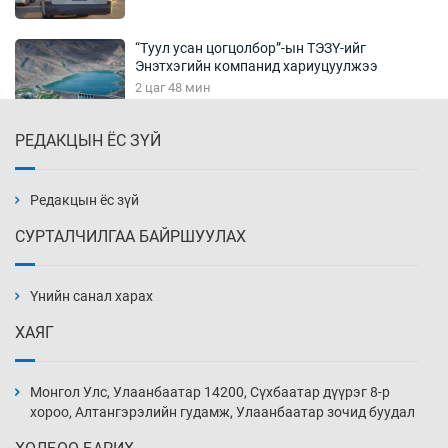
“Туул усан цогцолбор”-ын ТЭЗҮ-ийг
Энэтхэгийн компанид хариуцуулжээ
2 цаг 48 мин
РЕДАКЦЫН ЁС ЗҮЙ
Алтны үнэ долоо хоногийнхоо дээд түвшинд
хүрэв
3 цаг 18 мин
Редакцын ёс зүй
СУРТАЛЧИЛГАА БАЙРШУУЛАХ
Сурагчдын дүрэмт хувцасны иж бүрдэлд
поло цамц орууллаа
Үнийн санал харах
3 цаг 48 мин
ХАЯГ
Шинжлэх ухаанаа хөсөр хаясан улс
чадваргүй мэргэжилтнүүд л “үйлдвэрлэдэг”
Монгол Улс, Улаанбаатар 14200, Сүхбаатар дүүрэг 8-р
4 цаг 18 мин
хороо, Алтангэрэлийн гудамж, Улаанбаатар зочид буудал