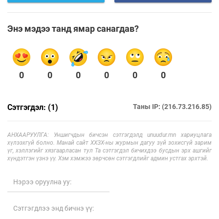
Энэ мэдээ танд ямар санагдав?
0
0
0
0
0
0
Сэтгэгдэл: (1)
Таны IP: (216.73.216.85)
АНХААРУУЛГА: Уншигчдын бичсэн сэтгэгдэлд unuudur.mn хариуцлага
хүлээхгүй болно. Манай сайт ХХЗХ-ны журмын дагуу зүй зохисгүй зарим
үг, хэллэгийг хязгаарласан тул Та сэтгэгдэл бичихдээ бусдын эрх ашгийг
хүндэтгэн үзнэ үү. Хэм хэмжээ зөрчсөн сэтгэгдлийг админ устгах эрхтэй.