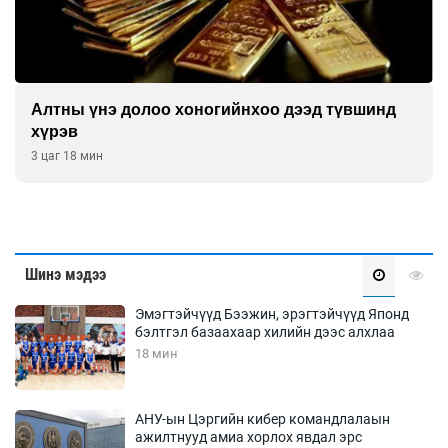
Алтны үнэ долоо хоногийнхоо дээд түвшинд
хүрэв
3 цаг 18 мин
Шинэ мэдээ
Эмэгтэйчүүд Бээжин, эрэгтэйчүүд Японд
бэлтгэл базаахаар хилийн дээс алхлаа
18 мин
АНУ-ын Цэргийн кибер командлалаын
ажилтнууд амиа хорлох явдал эрс