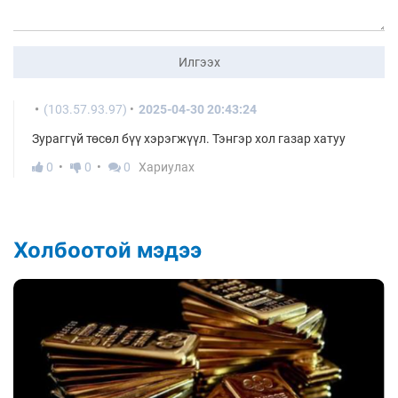
Илгээх
(103.57.93.97)
2025-04-30 20:43:24
Зураггүй төсөл бүү хэрэгжүүл. Тэнгэр хол газар хатуу
0
0
0
Хариулах
Холбоотой мэдээ