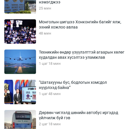
нэмэгджээ
25 мин
Монголын шигшээ Хонконгийн багийг ялж,
эхний хожлоо авлаа
48 мин
Техникийн өндөр үзүүлэлттэй агаарын хөлөг
худалдан авах хүсэлтээ уламжлав
1 цаг 18 мин
“Шатахууны бус, бодлогын хомсдол
нүүрлээд байна”
1 цаг 48 мин
Дөрвөн чиглэлд шөнийн автобус иргэдэд
үйлчилж буй гэв
2 цаг 18 мин