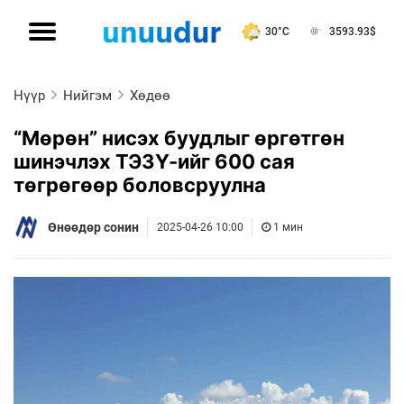
30°C
3593.93
$
Нүүр
Нийгэм
Хөдөө
“Мөрөн” нисэх буудлыг өргөтгөн
шинэчлэх ТЭЗҮ-ийг 600 сая
төгрөгөөр боловсруулна
Өнөөдөр сонин
2025-04-26 10:00
1 мин