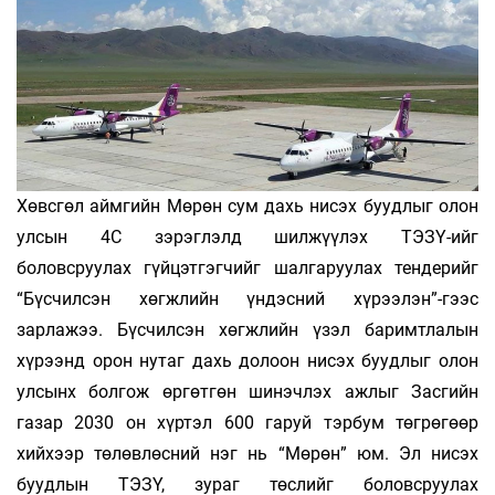
Хөвсгөл аймгийн Мөрөн сум дахь нисэх буудлыг олон
улсын 4С зэрэглэлд шилжүүлэх ТЭЗҮ-ийг
боловсруулах гүйцэтгэгчийг шалгаруулах тендерийг
“Бүсчилсэн хөгжлийн үндэсний хүрээлэн”-гээс
зарлажээ. Бүсчилсэн хөгжлийн үзэл баримтлалын
хүрээнд орон нутаг дахь долоон нисэх буудлыг олон
улсынх болгож өргөтгөн шинэчлэх ажлыг Засгийн
газар 2030 он хүртэл 600 гаруй тэрбум төгрөгөөр
хийхээр төлөвлөсний нэг нь “Мөрөн” юм. Эл нисэх
буудлын ТЭЗҮ, зураг төслийг боловсруулах