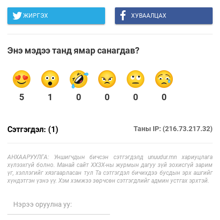
ЖИРГЭХ
ХУВААЛЦАХ
Энэ мэдээ танд ямар санагдав?
5
1
0
0
0
0
Сэтгэгдэл: (1)
Таны IP: (216.73.217.32)
АНХААРУУЛГА: Уншигчдын бичсэн сэтгэгдэлд unuudur.mn хариуцлага
хүлээхгүй болно. Манай сайт ХХЗХ-ны журмын дагуу зүй зохисгүй зарим
үг, хэллэгийг хязгаарласан тул Та сэтгэгдэл бичихдээ бусдын эрх ашгийг
хүндэтгэн үзнэ үү. Хэм хэмжээ зөрчсөн сэтгэгдлийг админ устгах эрхтэй.