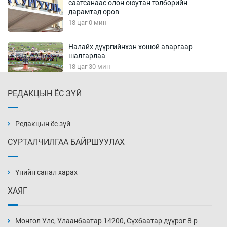
саатсанаас олон оюутан төлбөрийн
дарамтад оров
18 цаг 0 мин
Налайх дүүргийнхэн хошой аваргаар
шалгарлаа
18 цаг 30 мин
РЕДАКЦЫН ЁС ЗҮЙ
БНСУ-д хэт халсны улмаас 19 хүн нас
баржээ
19 цаг 0 мин
Редакцын ёс зүй
СУРТАЛЧИЛГАА БАЙРШУУЛАХ
“DeepSeek” компани ӨМӨЗО-д хиймэл оюуны
дата төв байгуулахаар төлөвлөж байна
Үнийн санал харах
19 цаг 30 мин
ХАЯГ
Дашчойлин хийд жуулчдад зориулсан тусгай
үйлчилгээ үзүүлж эхэлжээ
Монгол Улс, Улаанбаатар 14200, Сүхбаатар дүүрэг 8-р
19 цаг 30 мин