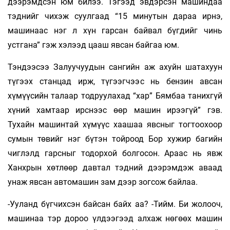
дээрэмдсэн юм билээ. Тэгээд эвдэрсэн машиндаа
тэднийг чихэж суулгаад “15 минутын дараа ирнэ,
машинаас нэг л хүн гарсан байвал бүгдийг чинь
устгана” гэж хэлээд цааш явсан байгаа юм.
Тэндээсээ Залуучуудын сангийн аж ахуйн шатахуун
түгээх станцад ирж, түгээгчээс нь бензин авсан
хүмүүсийн талаар тодруулахад “хар” Бямбаа танихгүй
хүний хамтаар ирснээс өөр машин ирээгүй” гэв.
Тухайн машинтай хүмүүс хаашаа явсныг тогтоохоор
сумын төвийг нэг бүтэн тойроод Бор хужир багийн
чиглэлд гарсныг тодорхой болгосон. Араас нь явж
Ханхрын хөтлөөр давтал тэдний дээрэмдэж аваад
унаж явсан автомашин зам дээр зогсож байлаа.
-Ууланд бүгчихсэн байсан байх аа? -Тийм. Би жолооч,
машинаа тэр дороо үлдээгээд алхаж нөгөөх машин