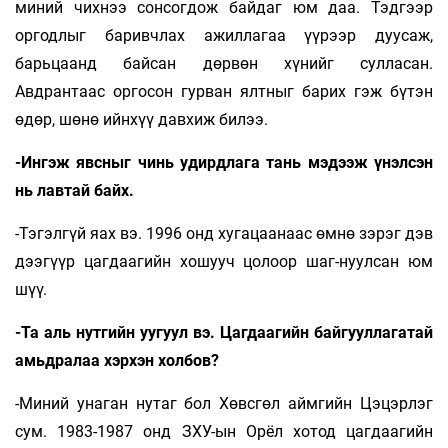
миний чихнээ сонсогдож байдаг юм даа. Тэдгээр
оргодлыг баривчлах ажиллагаа үүрээр дуусаж,
барьцаанд байсан дөрвөн хүнийг сулласан.
Авдрантаас оргосон гурван ялтныг барих гэж бүтэн
өдөр, шөнө ийнхүү давхиж билээ.
-Ингэж явсныг чинь удирдлага тань мэдээж үнэлсэн
нь лавтай байх.
-Тэгэлгүй яах вэ. 1996 онд хугацаанаас өмнө зэрэг дэв
дээгүүр цагдаагийн хошууч цолоор шаг-нуулсан юм
шүү.
-Та аль нутгийн уугуул вэ. Цагдаагийн байгууллагатай
амьдралаа хэрхэн холбов?
-Миний унаган нутаг бол Хөвсгөл аймгийн Цэцэрлэг
сум. 1983-1987 онд ЗХУ-ын Орёл хотод цагдаагийн