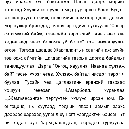
руу ирэхэд хүн байгаагүй. Цасан дээрх мөрийг
харахад Хүүлэй хан уулын мод руу орсон байв. Буцаж
машин руугаа очиж, жолоочийн хамтаар цааш давхин
Бор хужир бригадад очоод иргэдийг цуглуулж “Сонор
сэрэмжтэй байж, тээврийн хэрэгслийг чинь өөр хүн
хөдөлгөөд явах боломжгүй болго” гэж анхааруулга
өгсөн. Тэгээд цаашаа Жаргалантын сангийн аж ахуйн
төв орж, аймгийн Цагдаагийн газрын даргад байдлыг
танилцууллаа. Дарга “Онгоц явуулна. Наанаа хүлээж
бай” гэсэн үүрэг өгөв. Хүлээж байтал нисдэг тэрэг ч
буулаа. Тухайн үед Цагдаагийн ерөнхий газраас
хошууч генерал Ч.Амарболд, хурандаа
Ц.Жамъянсэнгээ тэргүүтэй хүмүүс ирсэн юм. Би
онгоцонд нь суугаад тэдний явсан замыг зааж,
дээрээс харахад ууланд хүн огт үзэгдэхгүй байсан. Уг
нь хэдэн хүн барьцаалагдсан, өөрсдөө гурвуулаа