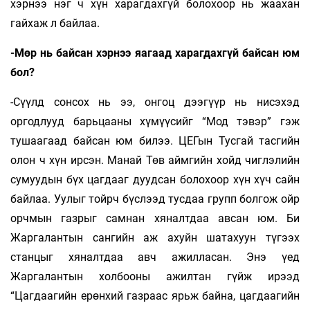
хэрнээ нэг ч хүн харагдахгүй болохоор нь жаахан
гайхаж л байлаа.
-Мөр нь байсан хэрнээ яагаад харагдахгүй байсан юм
бол?
-Сүүлд сонсох нь ээ, онгоц дээгүүр нь нисэхэд
оргодлууд барьцааны хүмүүсийг “Мод тэвэр” гэж
тушаагаад байсан юм билээ. ЦЕГын Тусгай тасгийн
олон ч хүн ирсэн. Манай Төв аймгийн хойд чиглэлийн
сумуудын бүх цагдааг дуудсан болохоор хүн хүч сайн
байлаа. Уулыг тойрч бүслээд тусдаа групп болгож ойр
орчмын газрыг самнан хяналтдаа авсан юм. Би
Жаргалантын сангийн аж ахуйн шатахуун түгээх
станцыг хяналтдаа авч ажилласан. Энэ үед
Жаргалантын холбооны ажилтан гүйж ирээд
“Цагдаагийн ерөнхий газраас ярьж байна, цагдаагийн