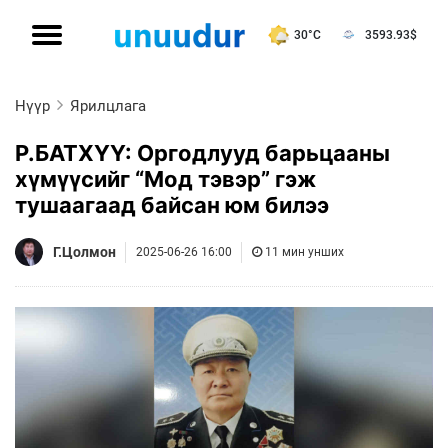
30°C
3593.93
$
Нүүр
Ярилцлага
Р.БАТХҮҮ: Оргодлууд барьцааны
хүмүүсийг “Мод тэвэр” гэж
тушаагаад байсан юм билээ
Г.Цолмон
2025-06-26 16:00
11 мин унших