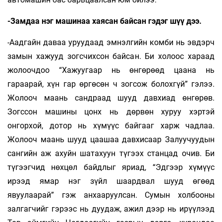
-Замдаа нэг машинаа хаясан байсан гэдэг шүү дээ.
-Аадгайн даваа уруудаад эмнэлгийн комби нь эвдэрч
замын хажууд зогсчихсон байсан. Би холоос хараад
жолоочдоо “Хажуугаар нь өнгөрөөд цаана нь
гараарай, хүн гар өргөсөн ч зогсож болохгүй” гэлээ.
Жолооч маань сандраад шууд давхиад өнгөрөв.
Зогссон машины цонх нь дөрвөн хуруу хэртэй
онгорхой, дотор нь хүмүүс байгааг харж чадлаа.
Жолооч маань шууд цаашаа давхисаар Залуучуудын
сангийн аж ахуйн шатахуун түгээх станцад очив. Би
түгээгчид нөхцөл байдлыг яриад, “Эдгээр хүмүүс
ирээд ямар нэг зүйл шаардвал шууд өгөөд
явуулаарай” гэж анхааруулсан. Сумын холбооны
залгагчийг гэрээс нь дуудаж, ажил дээр нь ирүүлээд