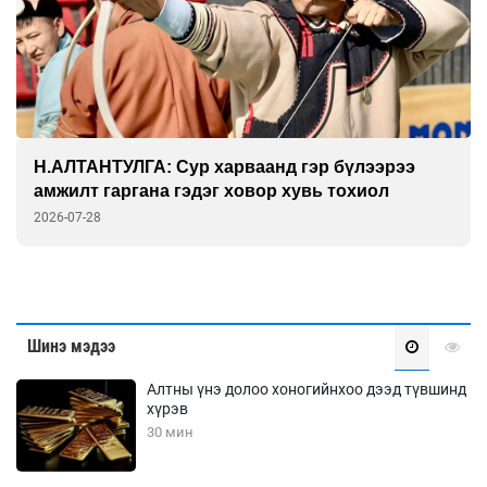
э
ГАНБАТ: Дэлхийн технологийн амин сүнс
физик дээр л тогтдог
2026-07-27
Шинэ мэдээ
Алтны үнэ долоо хоногийнхоо дээд түвшинд
хүрэв
30 мин