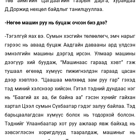
Төв аймгийн Цагдаагийн газрын дарга, хурандаа
Д.Доржид нөхцөл байдлыг танилцууллаа.
-Нөгөө машин руу нь буцаж очсон биз дээ?
-Тэгэлгүй яах вэ. Сумын хэсгийн төлөөлөгч, эмч нарыг
гэрээс нь аваад буцаж Аадгайн давааны ард үлдсэн
эмнэлгийн машины дэргэд ирсэн. Улмаар машины
дээгүүр хий буудаж, “Машинаас гараад хэвт” гэж
тушаал өгөхөд хүмүүс пижигнэлдэн гараад цасан
дээр хэвтлээ. “Цаашаа мөлхөөд зам руу гар” гэхэд
тэд миний хэлснээр хийсэн. Гэтэл тэдний дундаас нэг
нь “Баагий ах аа, би байна аа” гэсэн хүнийг гайхан
хартал Цээл сумын Сүхбаатар гэдэг залуу байлаа. Тэд
барьцаалагдсан хүмүүс болох нь тодорхой болсон.
Тэднийг Улаанбаатар хот руу ажлаар явж байхад нь
зэвсэглэсэн хоригдлууд тааралдаж, машиныг нь