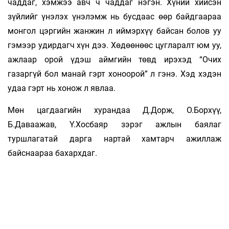
чаддаг, хэмжээ авч ч чаддаг нэгэн. Хүний хийсэн
зүйлийг үнэлэх үнэлэмж нь бусдаас өөр байдгаараа
монгол цэргийн жанжин л иймэрхүү байсан болов уу
гэмээр удирдагч хүн дээ. Хөдөөнөөс цугларалт юм уу,
ажлаар орой үдэш аймгийн төвд ирэхэд “Очих
газаргүй бол манай гэрт хоноорой” л гэнэ. Хэд хэдэн
удаа гэрт нь хонож л явлаа.
Мөн цагдаагийн хурандаа Д.Дорж, О.Борхүү,
Б.Даваажав, Ү.Хосбаяр зэрэг ажлын баялаг
туршлагатай дарга нартай хамтарч ажиллаж
байснаараа бахархдаг.