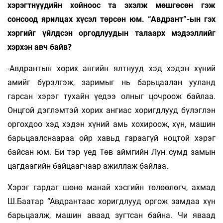
хэрэгтнүүдийн хойноос та эхэлж мөшгөсөн гэж
сонсоод ярилцах хүсэл төрсөн юм. “Авдрант”-ын гэх
хэргийг үйлдсэн оргодлуудын талаарх мэдээллийг
хэрхэн авч байв?
-Авдрантын хорих ангийн ялтнууд хэд хэдэн хүний
амийг бүрэлгэж, заримыг нь барьцаалан ууланд
гарсан хэрэг тухайн үедээ олныг цочроож байлаа.
Онцгой дэглэмтэй хорих ангиас хоригдлууд бүлэглэн
оргохдоо хэд хэдэн хүний амь хохироож, хүн, машин
барьцаалснаараа ойр хавьд гараагүй ноцтой хэрэг
байсан юм. Би тэр үед Төв аймгийн Лүн сумд замын
цагдаагийн байцаагчаар ажиллаж байлаа.
Хэрэг гардаг шөнө манай хэсгийн төлөөлөгч, ахмад
Ш.Баатар “Авдрантаас хоригдлууд оргож замдаа хүн
барьцаалж, машин аваад зугтсан байна. Чи яваад