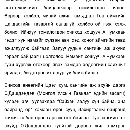
автотехникийн байцаагчаар томилогдон очлоо.
Өөрөөр хэлбэл, миний ажил, амьдрал Төв аймгийн
Цагдаагийн газартай салшгүй холбоотой гэж хэлж
болно. Ийнхүү томилогдон очиход хошууч А.Чумхаан
гэдэг хүн намайг хүлээн авч, хэд хоног аймгийн төвд
ажиллуулж байгаад Залуучуудын сангийн аж ахуйд
гэрээт байцаагч болголоо. Намайг хошууч А.Чумхаан
гуай хүргэж өгөхөөр явах замдаа хөдөөгийн сайхныг
яриад л, би дотроо их л дургүй байж билээ.
Очиход өнөөгийн Цээл сум, сангийн аж ахуйн дарга
О.Дашдэндэв (Монгол Улсын Гавьяат эдийн засагч)
хүлээн авч уулзахдаа “Сайхан залуу хүн байна, энэ
байранд ор” хэмээн орон сууц, Захиргааны байранд
жижиг албан өрөө гаргаж өгч байлаа. Тус сангийн аж
ахуйд О.Дашдэндэв гуайтай дөрвөн жил хамтран