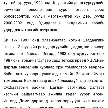
тусгай сургууль, 1992 онд Цагдаагийн дээд сургуулийн
эрүүгийн төлөөлөгчийн курс төгссөн, дээд
боловсролтой, хуульч мэргэжилтэй хүн дээ. Сүүлд
2000-2002 онд Удирдлагын академийн төрийн
удирдлагын ангийг дүүргэсэн.
Би анх 1981 онд Улаанбаатар хотын Цагдаагийн
газрын Эргүүлийн ротод эргүүлийн цагдаа, жолоочоор
ажилд орж байлаа. Ингээд 1983 онд сургуульд явж
1987 оны арваннэгдүгээр сард төгсөж ирээд УЦСЕГ-ын
даргын зөвлөлийн хурлаар орж томилолтоо өвөрлөж
байв. Анх хуваарь уншихад намайг Завхан аймагт
томилжээ. Би хол газар явах боломжгүй гэдгээ хэлтэл
Сүхбаатарын раойны Цагдан сэргийлэх хэлтэст
хэсгийн байцаагчаар ажилла гэдэг үүрэг өгсөн.
Ингээд Дамбадаржаад хороо хариуцан жил шахам
ажиллаад Төв аймгийн Цаг даагийн газрын