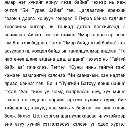
ямар нэг хүнийг яриул гээд байна” гэхээр нь явж
очтол “Би Пүрэв байна” гэв. Цагдаагийн ерөнхий
газрын дарга, хошууч генерал Б.Пүрэв байна гэдгийг
хоолойны өнгөөр нь таниад дотор палхийгээд л
явчихлаа. Айсан гэж жигтэйхэн. Ямар алдаа гаргасан
юм бол гэж бодлоо. Гэтэл “Ямар байдалтай байна” гэж
асуухаар нь нөхцөл байдлыг танилцуулмар аядсан. “Та
нар өнөө шөнө алдана даа, алдана” гэхээр нь “Гайгүй
байх аа” гэчихлээ. Тэгтэл “Юуны чинь гайгүй гэж”
хэмээн зэмлэнгүй хэлснээ “Чи хаанахын, хэн надтай
яриад байна” гэв. Би ч “Лүнгийн Батхүү ярьж байна”
гэтэл “Аан тийм үү, чамд баярласан шүү, хүү минь”
гэхээр нь нүднээ өөрийн эрхгүй нулимс хурж, бие
тайвшраад хажууд аав минь ч байгаа юм шиг сонин
болж билээ. Цол хэргэм шагнуулахаасаа илүүтэйгээр
энэ агуу хүний сэтгэлээсээ хэлсэн үг одоо хүртэл