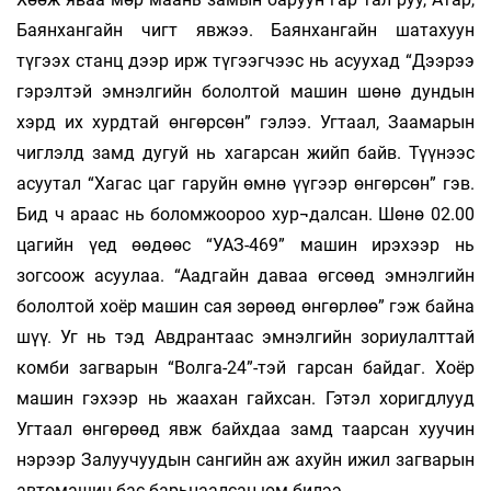
Баянхангайн чигт явжээ. Баянхангайн шатахуун
түгээх станц дээр ирж түгээгчээс нь асуухад “Дээрээ
гэрэлтэй эмнэлгийн бололтой машин шөнө дундын
хэрд их хурдтай өнгөрсөн” гэлээ. Угтаал, Заамарын
чиглэлд замд дугуй нь хагарсан жийп байв. Түүнээс
асуутал “Хагас цаг гаруйн өмнө үүгээр өнгөрсөн” гэв.
Бид ч араас нь боломжоороо хур¬далсан. Шөнө 02.00
цагийн үед өөдөөс “УАЗ-469” машин ирэхээр нь
зогсоож асуулаа. “Аадгайн даваа өгсөөд эмнэлгийн
бололтой хоёр машин сая зөрөөд өнгөрлөө” гэж байна
шүү. Уг нь тэд Авдрантаас эмнэлгийн зориулалттай
комби загварын “Волга-24”-тэй гарсан байдаг. Хоёр
машин гэхээр нь жаахан гайхсан. Гэтэл хоригдлууд
Угтаал өнгөрөөд явж байхдаа замд таарсан хуучин
нэрээр Залуучуудын сангийн аж ахуйн ижил загварын
автомашин бас барьцаалсан юм билээ.