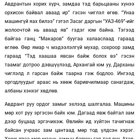
Авдрантын хорих хүрч, замдаа тэд барьцааны хүнээ
орхисон байвал аваад ир” гэсэн чиглэл өгөв. “Унаа
машингүй яах билээ” гэтэл Засаг даргын “УАЗ-469”-ийг
жолоочтой нь аваад яв” гэдэг юм байна. Тэгээд
байгаа ганц “Макаров” буугаа халааслаад гараад
өглөө. Өөр ямар ч мэдээлэлгүй мухар, сохроор замд
гараад “Тэд хаашаа явсан байж болох вэ” гэсэн
таамаг дотроо дэвшүүлээд, Архангай юм уу, Дарханы
чиглэлд л гарсан байж таарна гэж бодлоо. Ингээд
оргодлуудыг араас нь хөөж баривчилмаар санагдаж,
албаны хэнхэг хөдлөв.
Авдрант руу ордог замыг эхлээд шалгалаа. Машины
мөр хот руу эргэсэн байх юм. Дагаад явж байтал зам
дээр буцаад эргэчихэж. Өвлийн ид хүйтэн тачигнаж
байсан учраас зам цантаад мөр тод үлдсэн хэрэг.
Хөөж яваа мөр маань замын баруун гар тал руу, Атар,