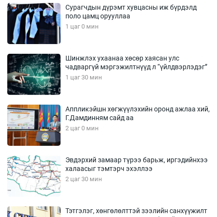
Сурагчдын дүрэмт хувцасны иж бүрдэлд
поло цамц орууллаа
1 цаг 0 мин
Шинжлэх ухаанаа хөсөр хаясан улс
чадваргүй мэргэжилтнүүд л “үйлдвэрлэдэг”
1 цаг 30 мин
Аппликэйшн хөгжүүлэхийн оронд ажлаа хий,
Г.Дамдинням сайд аа
2 цаг 0 мин
Эвдэрхий замаар түрээ барьж, иргэдийнхээ
халаасыг тэмтэрч эхэллээ
2 цаг 30 мин
Тэтгэлэг, хөнгөлөлттэй зээлийн санхүүжилт