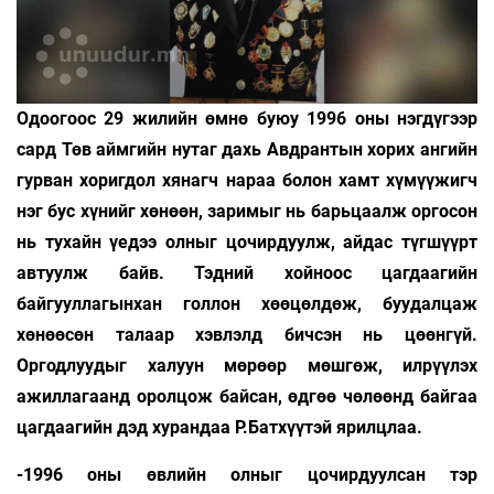
Одоогоос 29 жилийн өмнө буюу 1996 оны нэгдүгээр
сард Төв аймгийн нутаг дахь Авдрантын хорих ангийн
гурван хоригдол хянагч нараа болон хамт хүмүүжигч
нэг бус хүнийг хөнөөн, заримыг нь барьцаалж оргосон
нь тухайн үедээ олныг цочирдуулж, айдас түгшүүрт
автуулж байв. Тэдний хойноос цагдаагийн
байгууллагынхан голлон хөөцөлдөж, буудалцаж
хөнөөсөн талаар хэвлэлд бичсэн нь цөөнгүй.
Оргодлуудыг халуун мөрөөр мөшгөж, илрүүлэх
ажиллагаанд оролцож байсан, өдгөө чөлөөнд байгаа
цагдаагийн дэд хурандаа Р.Батхүүтэй ярилцлаа.
-1996 оны өвлийн олныг цочирдуулсан тэр