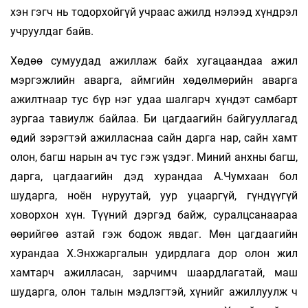
хэн гэгч нь тодорхойгүй учраас ажилд нэлээд хүндрэл
учруулдаг байв.
Хөдөө сумуудад ажиллаж байх хугацаандаа ажил
мэргэжлийн аварга, аймгийн хөдөлмөрийн аварга
ажилтнаар тус бүр нэг удаа шалгарч хүндэт самбарт
зургаа тавиулж байлаа. Би цагдаагийн байгууллагад
өдий зэрэгтэй ажилласнаа сайн дарга нар, сайн хамт
олон, багш нарын ач тус гэж үздэг. Миний анхны багш,
дарга, цагдаагийн дэд хурандаа А.Чумхаан бол
шударга, ноён нуруутай, уур уцааргүй, гүндүүгүй
ховорхон хүн. Түүний дэргэд байж, суралцсанаараа
өөрийгөө азтай гэж бодож явдаг. Мөн цагдаагийн
хурандаа Х.Энхжаргалын удирдлага дор олон жил
хамтарч ажилласан, зарчимч шаардлагатай, маш
шударга, олон талын мэдлэгтэй, хүнийг ажиллуулж ч