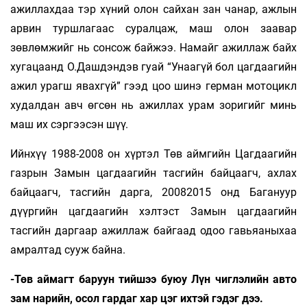
ажиллахдаа тэр хүний олон сайхан зан чанар, ажлын
арвин туршлагаас суралцаж, маш олон заавар
зөвлөмжийг нь сонсож байжээ. Намайг ажиллаж байх
хугацаанд О.Дашдэндэв гуай “Унаагүй бол цагдаагийн
ажил урагш явахгүй” гээд цоо шинэ герман мотоцикл
худалдан авч өгсөн нь ажиллах урам зоригийг минь
маш их сэргээсэн шүү.
Ийнхүү 1988-2008 он хүртэл Төв аймгийн Цагдаагийн
газрын Замын цагдаагийн тасгийн байцаагч, ахлах
байцаагч, тасгийн дарга, 20082015 онд Багануур
дүүргийн цагдаагийн хэлтэст Замын цагдаагийн
тасгийн даргаар ажиллаж байгаад одоо гавьяаныхаа
амралтад сууж байна.
-Төв аймагт баруун тийшээ буюу Лүн чиглэлийн авто
зам нарийн, осол гардаг хар цэг ихтэй гэдэг дээ.