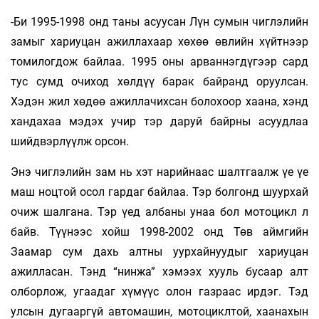
-Би 1995-1998 онд таны асуусан Лүн сумын чиглэлийн
замыг хариуцан ажиллахаар хөхөө өвлийн хүйтнээр
томилогдож байлаа. 1995 оны арваннэгдүгээр сард
тус сумд очиход хөлдүү барак байранд оруулсан.
Хэдэн жил хөдөө ажиллачихсан болохоор хаана, хэнд
хандахаа мэдэх учир тэр даруй байрны асуудлаа
шийдвэрлүүлж орсон.
Энэ чиглэлийн зам нь хэт нарийнаас шалтгаалж үе үе
маш ноцтой осол гардаг байлаа. Тэр болгонд шуурхай
очиж шалгана. Тэр үед албаны унаа бол мотоцикл л
байв. Түүнээс хойш 1998-2002 онд Төв аймгийн
Заамар сум дахь алтны уурхайнуудыг хариуцан
ажилласан. Тэнд “нинжа” хэмээх хууль бусаар алт
олборлож, угаадаг хүмүүс олон газраас ирдэг. Тэд
улсын дугааргүй автомашин, мотоциклтой, хаанахын