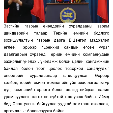
Засгийн газрын өнөөдрийн хуралдааны зарим
шийдвэрийн талаар Төрийн өмчийн бодлого
зохицуулалтын газрын дарга Б.Цэнгэл мэдээлэл
өглөө. Тэрбээр, "Ерөнхий сайдын өгсөн үүрэг
даалгаврын хүрээнд Төрийн өмчийн компаниудын
захирлыг үнэлэх , үнэлэмж болон цалин, хангамжийн
байдал болон тоог цөөлөх тодорхой саналуудыг
өнөөдрийн хуралдаанаар танилцуулсан. Өөрөөр
хэлбэл, төрийн өмчит компанийн үйл ажиллагааны үр
дүн, компанийн орлого болон ашигд нийцсэн цалин
урамшууллыг олгох нь зүйтэй гэж үзэж байна. Иймд
бид Олон улсын байгууллагуудтай хамтран ажиллаж,
аргачлалыг боловсруулж байна.