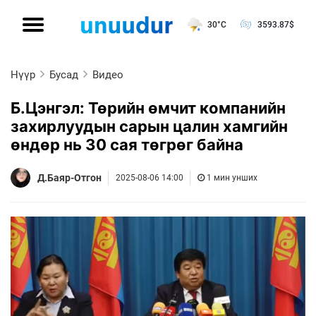
30°C
3593.87
$
Нүүр
Бусад
Видео
Б.Цэнгэл: Төрийн өмчит компанийн
захирлуудын сарын цалин хамгийн
өндөр нь 30 сая төгрөг байна
Д.Баяр-Отгон
2025-08-06 14:00
1 мин унших