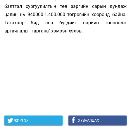
бэлтгэл сургуулилтын төв зэргийн сарын дундаж
цалин нь 940000-1.400.000 төгрөгийн хооронд байна.
Тэгэхээр бид энэ бүгдийг нарийн тооцоолж
аргачлалыг гаргана" хэмээн хэлэв.
ЖИРГЭХ
ХУВААЛЦАХ