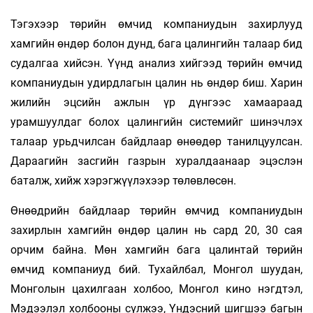
Тэгэхээр төрийн өмчид компаниудын захирлууд
хамгийн өндөр болон дунд, бага цалингийн талаар бид
судалгаа хийсэн. Үүнд анализ хийгээд төрийн өмчид
компаниудын удирдлагын цалин нь өндөр биш. Харин
жилийн эцсийн ажлын үр дүнгээс хамаараад
урамшуулдаг болох цалингийн системийг шинэчлэх
талаар урьдчилсан байдлаар өнөөдөр танилцуулсан.
Дараагийн засгийн газрын хуралдаанаар эцэслэн
баталж, хийж хэрэгжүүлэхээр төлөвлөсөн.
Өнөөдрийн байдлаар төрийн өмчид компаниудын
захирлын хамгийн өндөр цалин нь сард 20, 30 сая
орчим байна. Мөн хамгийн бага цалинтай төрийн
өмчид компаниуд бий. Тухайлбал, Монгол шуудан,
Монголын цахилгаан холбоо, Монгол кино нэгдтэл,
Мэдээлэл холбооны сүлжээ, Үндэсний шигшээ багын