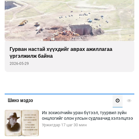
“Тэнгэрт дүүлсэн орь залуу нас минь”
үзэсгэлэн дэлгэлээ
2026-05-22
Шинэ мэдээ
Их зохиолчийн уран бүтээл, туурвил зүйн
онцлогийг олон улсын судлаачид хэлэлцлээ
Уржигдар 17 цаг 30 мин