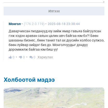
Илгээх
Монгол
(176.2.0.119)
2025-08-18 23:38:44
Даварчихсан пизданууд юу хийж ямар гавьяа байгуулсан
гэж хэдэн араван саяын цалин авч байгаа юм бэ?! Бөөн
шахааны бизнес , бөөн танил тал ах дүүсийн холбоо сүлжээ,
бөөн луйвар хийдэг биз дэ. Монголчуудыг дэндүү
доромжилж байгаа юм биш үү!
0
0
0
Хариулах
Холбоотой мэдээ