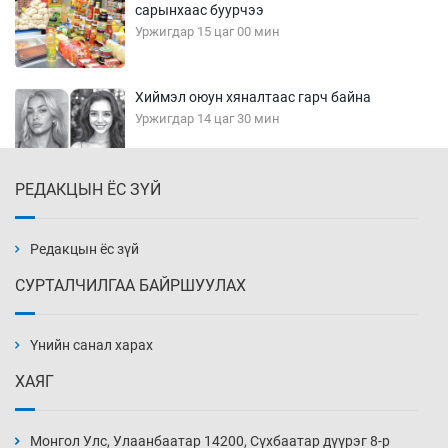
сарынхаас буурчээ
Уржигдар 15 цаг 00 мин
Хиймэл оюун хяналтаас гарч байна
Уржигдар 14 цаг 30 мин
РЕДАКЦЫН ЁС ЗҮЙ
Эмэгтэйчүүд Бээжин, эрэгтэйчүүд Японд
бэлтгэл базаахаар хилийн дээс алхлаа
Уржигдар 14 цаг 00 мин
Редакцын ёс зүй
СУРТАЛЧИЛГАА БАЙРШУУЛАХ
АНУ-ын Цэргийн кибер командлалаын
ажилтнууд амиа хорлох явдал эрс
нэмэгджээ
Үнийн санал харах
Уржигдар 13 цаг 52 мин
ХАЯГ
Монголын шигшээ Хонконгийн багийг ялж,
эхний хожлоо авлаа
Монгол Улс, Улаанбаатар 14200, Сүхбаатар дүүрэг 8-р