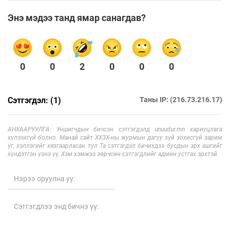
Энэ мэдээ танд ямар санагдав?
0
0
2
0
0
0
Сэтгэгдэл: (1)
Таны IP: (216.73.216.17)
АНХААРУУЛГА: Уншигчдын бичсэн сэтгэгдэлд unuudur.mn хариуцлага
хүлээхгүй болно. Манай сайт ХХЗХ-ны журмын дагуу зүй зохисгүй зарим
үг, хэллэгийг хязгаарласан тул Та сэтгэгдэл бичихдээ бусдын эрх ашгийг
хүндэтгэн үзнэ үү. Хэм хэмжээ зөрчсөн сэтгэгдлийг админ устгах эрхтэй.