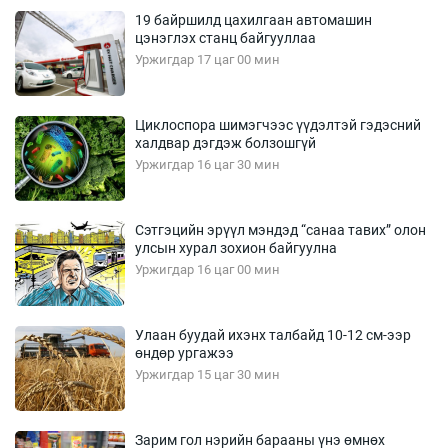
19 байршилд цахилгаан автомашин
цэнэглэх станц байгууллаа
Уржигдар 17 цаг 00 мин
Циклоспора шимэгчээс үүдэлтэй гэдэсний
халдвар дэгдэж болзошгүй
Уржигдар 16 цаг 30 мин
Сэтгэцийн эрүүл мэндэд “санаа тавих” олон
улсын хурал зохион байгуулна
Уржигдар 16 цаг 00 мин
Улаан буудай ихэнх талбайд 10-12 см-ээр
өндөр ургажээ
Уржигдар 15 цаг 30 мин
Зарим гол нэрийн барааны үнэ өмнөх