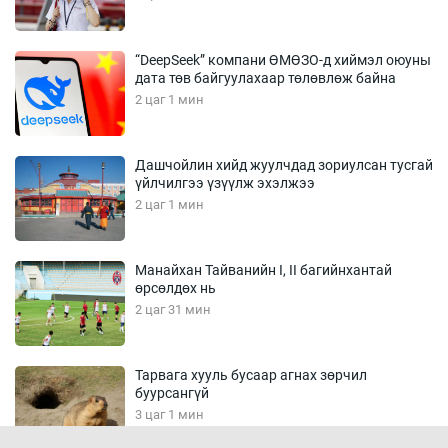
“DeepSeek” компани ӨМӨЗО-д хиймэл оюуны
дата төв байгуулахаар төлөвлөж байна
2 цаг 1 мин
Дашчойлин хийд жуулчдад зориулсан тусгай
үйлчилгээ үзүүлж эхэлжээ
2 цаг 1 мин
Манайхан Тайванийн I, II багийнхантай
өрсөлдөх нь
2 цаг 31 мин
Тарвага хууль бусаар агнах зөрчил
буурсангүй
3 цаг 1 мин