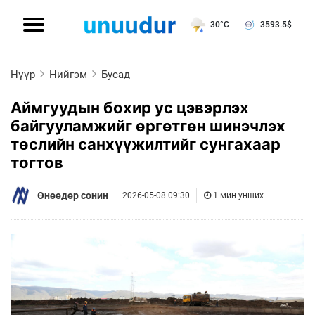
30°C
3593.5
$
Нүүр
Нийгэм
Бусад
Аймгуудын бохир ус цэвэрлэх
байгууламжийг өргөтгөн шинэчлэх
төслийн санхүүжилтийг сунгахаар
тогтов
Өнөөдөр сонин
2026-05-08 09:30
1 мин унших