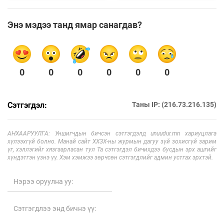
Энэ мэдээ танд ямар санагдав?
0
0
0
0
0
0
Сэтгэгдэл:
Таны IP: (216.73.216.135)
АНХААРУУЛГА: Уншигчдын бичсэн сэтгэгдэлд unuudur.mn хариуцлага
хүлээхгүй болно. Манай сайт ХХЗХ-ны журмын дагуу зүй зохисгүй зарим
үг, хэллэгийг хязгаарласан тул Та сэтгэгдэл бичихдээ бусдын эрх ашгийг
хүндэтгэн үзнэ үү. Хэм хэмжээ зөрчсөн сэтгэгдлийг админ устгах эрхтэй.