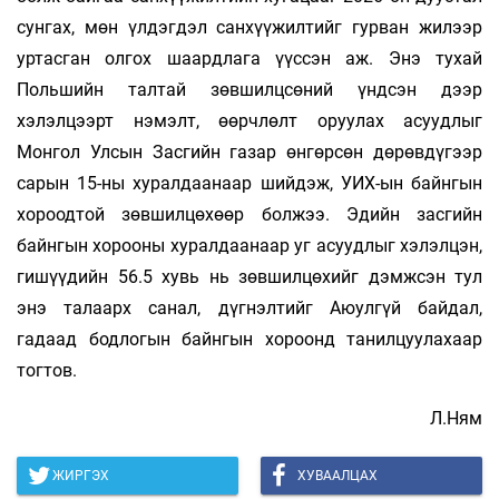
сунгах, мөн үлдэгдэл санхүүжилтийг гурван жилээр
уртасган олгох шаардлага үүссэн аж. Энэ тухай
Польшийн талтай зөвшилцсөний үндсэн дээр
хэлэлцээрт нэмэлт, өөрчлөлт оруулах асуудлыг
Монгол Улсын Засгийн газар өнгөрсөн дөрөвдүгээр
сарын 15-ны хуралдаанаар шийдэж, УИХ-ын байнгын
хороодтой зөвшилцөхөөр болжээ. Эдийн засгийн
байнгын хорооны хуралдаанаар уг асуудлыг хэлэлцэн,
гишүүдийн 56.5 хувь нь зөвшилцөхийг дэмжсэн тул
энэ талаарх санал, дүгнэлтийг Аюулгүй байдал,
гадаад бодлогын байнгын хороонд танилцуулахаар
тогтов.
Л.Ням
ЖИРГЭХ
ХУВААЛЦАХ