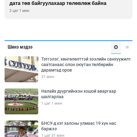
дата төв байгуулахаар төлөвлөж байна
2 цаг 1 мин
Шинэ мэдээ
Тэтгэлэг, хөнгөлөлттэй зээлийн санхүүжилт
саатсанаас олон оюутан төлбөрийн
дарамтад оров
31 мин
Налайх дүүргийнхэн хошой аваргаар
шалгарлаа
1 цаг 1 мин
БНСУ-д хэт халсны улмаас 19 хүн нас
баржээ
1 цаг 31 мин