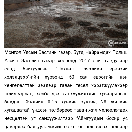
Монгол Улсын Засгийн газар, Бүгд Найрамдах Польш
Улсын Засгийн газар хооронд 2017 оны тавдугаар
сард байгуулсан “Нөхцөлт зээлийн ерөнхий
хэлэлцээр”-ийн хүрээнд 50 сая еврогийн нэн
хөнгөлөлттэй зээлээр таван төсөл хэрэгжүүлэхээр
шийдвэрлэн, холбогдох санхүүжилтийг хуваарилсан
байдаг. Жилийн 0.15 хувийн хүүтэй, 28 жилийн
хугацаатай, үндсэн төлбөрөөс таван жил чөлөөлөгдөх
нөхцөлтэй уг санхүүжилтээр “Аймгуудын бохир ус
цэвэрлэх байгууламжийг өргөтгөн шинэчлэх, шинээр