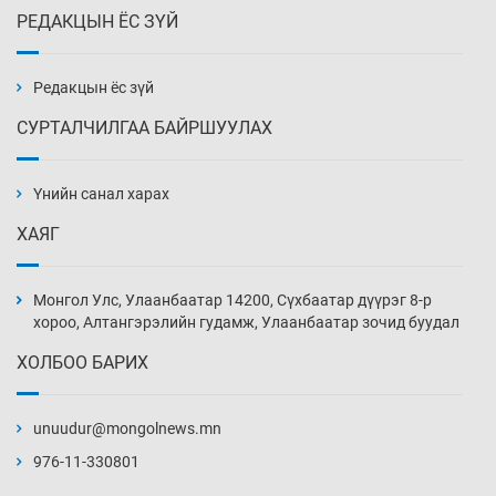
РЕДАКЦЫН ЁС ЗҮЙ
Х.Улам-Өрнөх байр урагшилж, долоод
жагсжээ
3 цаг 31 мин
Редакцын ёс зүй
СУРТАЛЧИЛГАА БАЙРШУУЛАХ
Ж.Лхагвабат өсвөр үеийнхний ДАШТ-ийг
дэнсэлнэ
Үнийн санал харах
4 цаг 1 мин
ХАЯГ
Иран тэсэж үлдсэн ч удаан хугацаанд хүнд
үеийг туулна
Монгол Улс, Улаанбаатар 14200, Сүхбаатар дүүрэг 8-р
4 цаг 31 мин
хороо, Алтангэрэлийн гудамж, Улаанбаатар зочид буудал
ХОЛБОО БАРИХ
Боловсролын зээлийн сангаар гадаадад
суралцагчдын амьжиргааны зардлын
хэмжээг шинэчлэн тогтоох нь
unuudur@mongolnews.mn
5 цаг 1 мин
976-11-330801