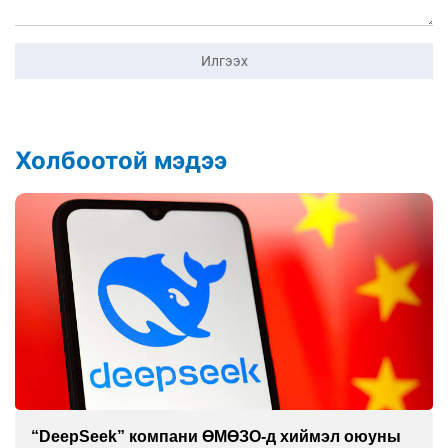
Илгээх
Холбоотой мэдээ
“DeepSeek” компани ӨМӨЗО-д хиймэл оюуны