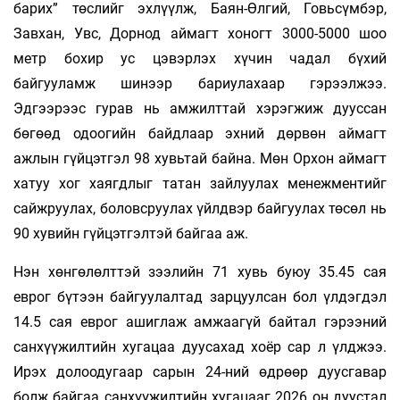
барих” төслийг эхлүүлж, Баян-Өлгий, Говьсүмбэр,
Завхан, Увс, Дорнод аймагт хоногт 3000-5000 шоо
метр бохир ус цэвэрлэх хүчин чадал бүхий
байгууламж шинээр бариулахаар гэрээлжээ.
Эдгээрээс гурав нь амжилттай хэрэгжиж дууссан
бөгөөд одоогийн байдлаар эхний дөрвөн аймагт
ажлын гүйцэтгэл 98 хувьтай байна. Мөн Орхон аймагт
хатуу хог хаягдлыг татан зайлуулах менежментийг
сайжруулах, боловсруулах үйлдвэр байгуулах төсөл нь
90 хувийн гүйцэтгэлтэй байгаа аж.
Нэн хөнгөлөлттэй зээлийн 71 хувь буюу 35.45 сая
еврог бүтээн байгуулалтад зарцуулсан бол үлдэгдэл
14.5 сая еврог ашиглаж амжаагүй байтал гэрээний
санхүүжилтийн хугацаа дуусахад хоёр сар л үлджээ.
Ирэх долоодугаар сарын 24-ний өдрөөр дуусгавар
болж байгаа санхүүжилтийн хугацааг 2026 он дуустал