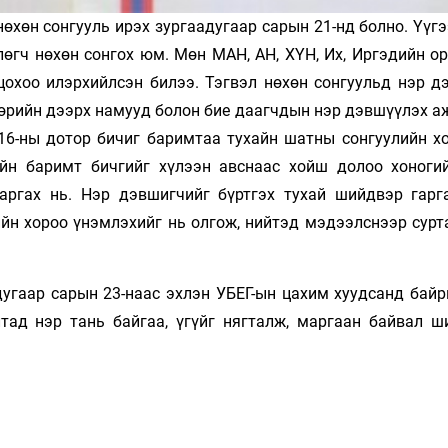
нөхөн сонгууль ирэх зургаадугаар сарын 21-нд болно. Үүг
лөгч нөхөн сонгох юм. Мөн МАН, АН, ХҮН, Их, Иргэдийн о
цохоо илэрхийлсэн билээ. Тэгвэл нөхөн сонгуульд нэр д
төрийн дээрх намууд болон бие даагчдын нэр дэвшүүлэх а
 16-ны дотор бичиг баримтаа тухайн шатны сонгуулийн х
ийн баримт бичгийг хүлээн авснаас хойш долоо хоноги
гаргах нь. Нэр дэвшигчийг бүртгэх тухай шийдвэр гарг
ийн хороо үнэмлэхийг нь олгож, нийтэд мэдээлснээр сурт
угаар сарын 23-наас эхлэн УБЕГ-ын цахим хуудсанд байр
лтад нэр тань байгаа, үгүйг нягталж, маргаан байвал ш