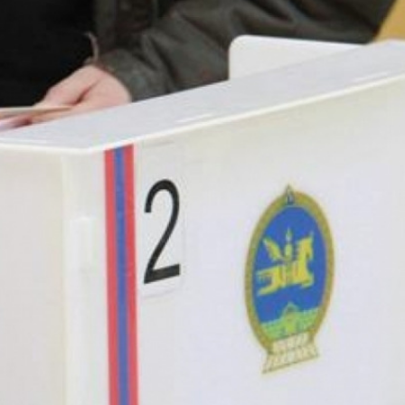
Ханш
Хэрэг з
Эрэлттэй мэдээ
Эрүүл м
Хууль ёс
Хүмүүс
Албаны 
Бусад
Life style
Ярилцл
Зөвлөгөө
Хоймор
Өнөөдрийн тухай
Уншигч-
өл