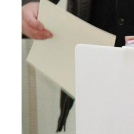
126-гийн НЭГ
Ертөнц
Спорт
Нийгэм
Бөх
Техник технологи
Сагсан бөмбөг
Шинжлэх ухаан
Хөлбөмбөг
Сонин хачин
Олимпын төрөл
Дэлхийн монгол
Тулааны спорт
Олимпын бус төр