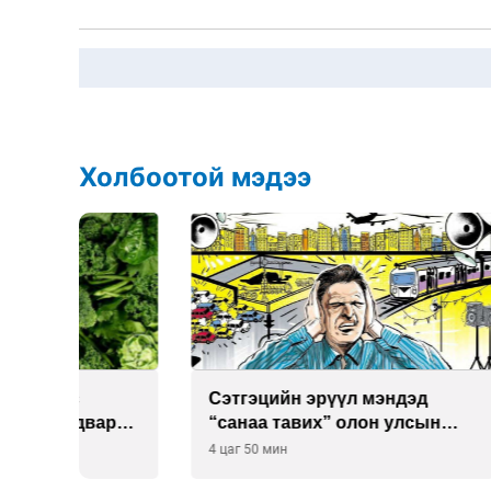
Холбоотой мэдээ
Сэтгэцийн эрүүл мэндэд
Улаан 
р
“санаа тавих” олон улсын
10-12 
хурал зохион байгуулна
4 цаг 50 мин
5 цаг 20