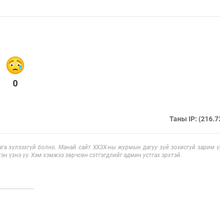
0
Таны IP: (216.7
га хүлээхгүй болно. Манай сайт ХХЗХ-ны журмын дагуу зүй зохисгүй зарим үг
эн үзнэ үү. Хэм хэмжээ зөрчсөн сэтгэгдлийг админ устгах эрхтэй.