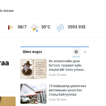
йн төлөө
08/7
30°C
3593.93
$
Соёл урлаг
Шинэ мэдээ
ой хөгжлийн зорилго -
Сонгодог урлаг
гаа
Их зохиолчийн уран
Ардын урлаг
бүтээл, туурвил зүйн
онцлогийг олон улсын
Дүрслэх урлаг
судлаачид хэлэлцлээ
3 цаг 20 мин
Өв соёл
таг
Кино урлаг
19 байршилд цахилгаан
автомашин цэнэглэх
 орчин
Цирк
станц байгууллаа
ол
3 цаг 50 мин
Рок поп, хип хоп
энд