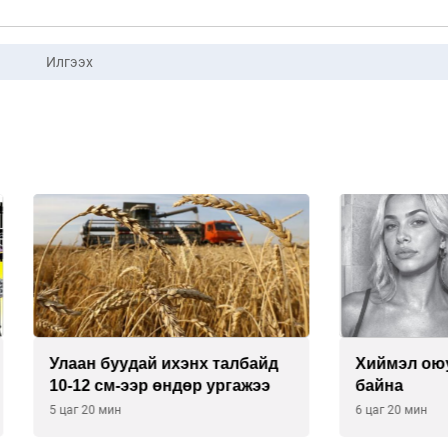
Илгээх
буудай ихэнх талбайд
Хиймэл оюун хяналтаас
см-ээр өндөр ургажээ
байна
 мин
6 цаг 20 мин