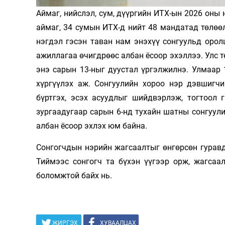
Аймаг, нийслэл, сум, дүүргийн ИТХ-ын 2026 оны 
Олимп 2024
аймаг, 34 сумын ИТХ-д нийт 48 мандатад төлөө
нэгдэл гэсэн таван нам энэхүү сонгуульд орол
ажиллагаа өчигдрөөс албан ёсоор эхэллээ. Улс 
энэ сарын 13-ныг дуустал үргэлжилнэ. Улмаар
хүргүүлэх аж. Сонгуулийн хороо нэр дэвшигч
бүртгэх, эсэх асуудлыг шийдвэрлэж, тогтоол 
зургаадугаар сарын 6-нд тухайн шатны сонгуул
албан ёсоор эхлэх юм байна.
Сонгогчдын нэрийн жагсаалтыг өнгөрсөн гуравд
Тиймээс сонгогч та бүхэн үүгээр орж, жагсаа
боломжтой байх нь.
ЖИРГЭХ
ХУВААЛЦАХ