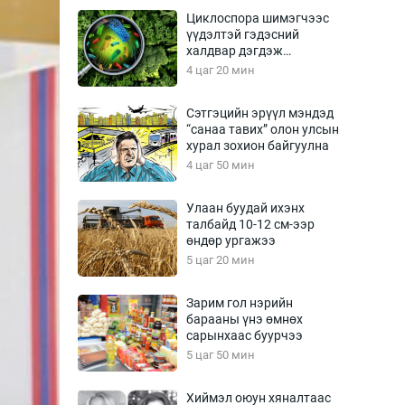
Урлагтай яриа
Циклоспора шимэгчээс
өрчил
үүдэлтэй гэдэсний
халдвар дэгдэж
энд-Эрхэм баян
болзошгүй
4 цаг 20 мин
Сэтгэцийн эрүүл мэндэд
“санаа тавих” олон улсын
хүний үг
хурал зохион байгуулна
4 цаг 50 мин
Улаан буудай ихэнх
талбайд 10-12 см-ээр
ага
Бусад
өндөр ургажээ
5 цаг 20 мин
Фото
сурвалжлагч
Видео
Зарим гол нэрийн
Инфографик
барааны үнэ өмнөх
сарынхаас буурчээ
Санал асуулга
5 цаг 50 мин
Хиймэл оюун хяналтаас