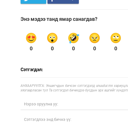
Энэ мэдээ танд ямар санагдав?
0
0
0
0
0
Сэтгэгдэл:
АНХААРУУЛГА: Уншигчдын бичсэн сэтгэгдэлд unuudur.mn хариуцла
хязгаарласан тул Та сэтгэгдэл бичихдээ бусдын эрх ашгийг хүндэтг