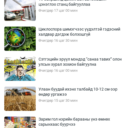
цэнэглэх станц байгууллаа
Өчигдөр 17 цаг 00 мин
Циклоспора шимэгчээс үүдэлтэй гэдэсний
халдвар дэгдэж болзошгүй
Өчигдөр 16 цаг 30 мин
Сэтгэцийн эрүүл мэндэд “санаа тавих” олон
улсын хурал зохион байгуулна
Өчигдөр 16 цаг 00 мин
Улаан буудай ихэнх талбайд 10-12 см-ээр
өндөр ургажээ
Өчигдөр 15 цаг 30 мин
Зарим гол нэрийн барааны үнэ өмнөх
сарынхаас буурчээ