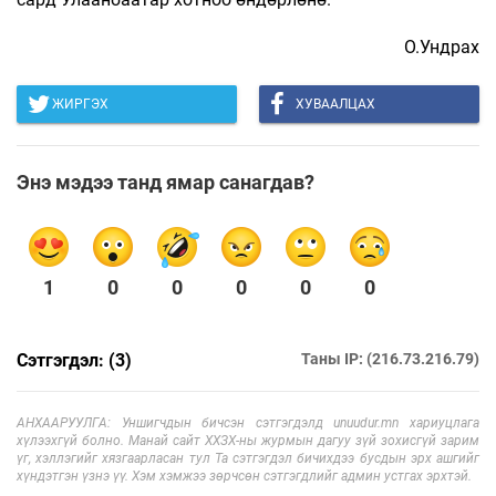
О.Ундрах
ЖИРГЭХ
ХУВААЛЦАХ
Энэ мэдээ танд ямар санагдав?
1
0
0
0
0
0
Сэтгэгдэл: (3)
Таны IP: (216.73.216.79)
АНХААРУУЛГА: Уншигчдын бичсэн сэтгэгдэлд unuudur.mn хариуцлага
хүлээхгүй болно. Манай сайт ХХЗХ-ны журмын дагуу зүй зохисгүй зарим
үг, хэллэгийг хязгаарласан тул Та сэтгэгдэл бичихдээ бусдын эрх ашгийг
хүндэтгэн үзнэ үү. Хэм хэмжээ зөрчсөн сэтгэгдлийг админ устгах эрхтэй.