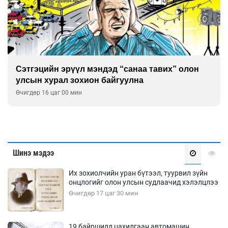
Сэтгэцийн эрүүл мэндэд “санаа тавих” олон
улсын хурал зохион байгуулна
Өчигдөр 16 цаг 00 мин
Шинэ мэдээ
Их зохиолчийн уран бүтээл, туурвил зүйн
онцлогийг олон улсын судлаачид хэлэлцлээ
Өчигдөр 17 цаг 30 мин
19 байршилд цахилгаан автомашин