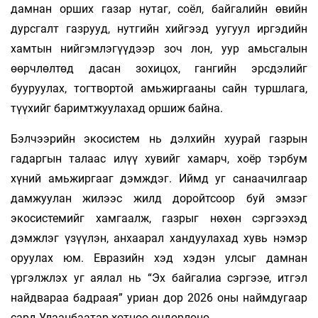
дамнан орших газар нутаг, соёл, байгалийн өвийн
дурсгалт газрууд, нутгийн хийгээд уугуул иргэдийн
хамтын нийгэмлэгүүдээр зоч­ лон, уур амьсгалын
өөрчлөлтөд дасан зохицох, гангийн эрсдэлийг
бууруулах, тогтвортой амьжиргааны сайн туршлага,
түүхийг баримтжуулахад оршиж байна.
Бэлчээрийн экосистем нь дэлхийн хуурай газрын
гадаргын талаас илүү хувийг хамарч, хоёр тэрбум
хүний амьжиргааг дэмждэг. Иймд уг санаачилгаар
дамжуулан жилээс жилд доройтсоор буй эмзэг
экосистемийг хамгаалж, газрыг нөхөн сэргээхэд
дэмжлэг үзүүлэн, анхаарал хандуулахад хувь нэмэр
оруулах юм. Евразийн хэд хэдэн улсыг дамнан
үргэлжлэх уг аялал нь “Эх байгалиа сэргээе, итгэл
найдвараа бадраая” уриан дор 2026 оны наймдугаар
сард Улаанбаатар хотноо өндөрлөнө.