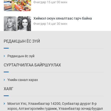
Өчигдөр 15 цаг 00 мин
Хиймэл оюун хяналтаас гарч байна
Өчигдөр 14 цаг 30 мин
РЕДАКЦЫН ЁС ЗҮЙ
Эмэгтэйчүүд Бээжин, эрэгтэйчүүд Японд
бэлтгэл базаахаар хилийн дээс алхлаа
Өчигдөр 14 цаг 00 мин
Редакцын ёс зүй
СУРТАЛЧИЛГАА БАЙРШУУЛАХ
АНУ-ын Цэргийн кибер командлалаын
ажилтнууд амиа хорлох явдал эрс
нэмэгджээ
Үнийн санал харах
Өчигдөр 13 цаг 52 мин
ХАЯГ
Монголын шигшээ Хонконгийн багийг ялж,
эхний хожлоо авлаа
Монгол Улс, Улаанбаатар 14200, Сүхбаатар дүүрэг 8-р
Өчигдөр 13 цаг 30 мин
хороо, Алтангэрэлийн гудамж, Улаанбаатар зочид буудал