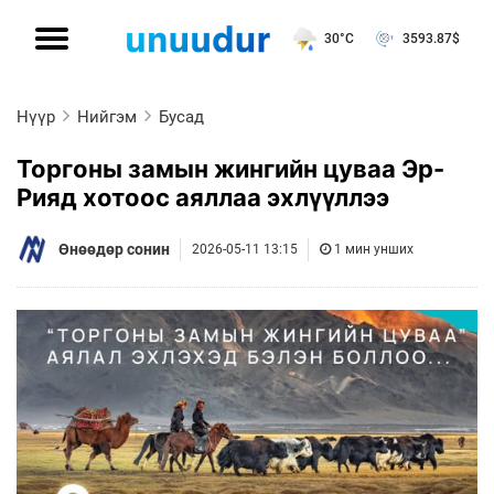
30°C
3593.87
$
Нүүр
Нийгэм
Бусад
Торгоны замын жингийн цуваа Эр-
Рияд хотоос аяллаа эхлүүллээ
Өнөөдөр сонин
2026-05-11 13:15
1 мин унших