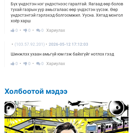
Бүх үндэстэн нэг үндэстнээс гаралтай. Яагаад өөр болов
тухай газрын уур амьсгалаас өөр үндэстэн үүсэж. Өөр
үндэстэнтэй гэрлэхэд болгоомжил. Уусна. Хятад монгол
хоёр харш
0
0
0
Хариулах
(103.57.92.201)
2026-05-12 17:12:03
Шинжлэх ухаан амьгүй юм гэж байхгүйг нотлох гээд
0
0
0
Хариулах
Холбоотой мэдээ