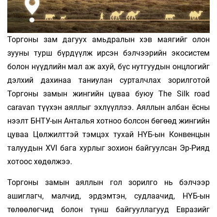
Торгоны зам дагуух амьдралын хэв маягийг олон
зууны турш бүрдүүлж ирсэн бэлчээрийн экосистем
болон нүүдлийн мал аж ахуй, бүс нутгуудын онцлогийг
дэлхий дахинаа таниулан сурталчлах зорилготой
Торгоны замын жингийн цуваа буюу The Silk road
caravan түүхэн аяллыг эхлүүллээ. Аяллын албан ёсны
нээлт БНТУ-ын Анталья хотноо болсон бөгөөд жингийн
цуваа Цөлжилттэй тэмцэх тухай НҮБ-ын Конвенцын
талуудын XVI бага хурлыг зохион байгуулсан Эр-Рияд
хотоос хөдөлжээ.
Торгоны замын аяллын гол зорилго нь бэлчээр
ашиглагч, малчид, эрдэмтэн, судлаачид, НҮБ-ын
төлөөлөгчид болон түнш байгууллагууд Евразийг