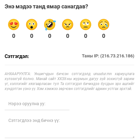
Энэ мэдээ танд ямар санагдав?
0
0
0
0
0
0
Сэтгэгдэл:
Таны IP: (216.73.216.186)
АНХААРУУЛГА: Уншигчдын бичсэн сэтгэгдэлд unuudur.mn хариуцлага
хүлээхгүй болно. Манай сайт ХХЗХ-ны журмын дагуу зүй зохисгүй зарим
үг, хэллэгийг хязгаарласан тул Та сэтгэгдэл бичихдээ бусдын эрх ашгийг
хүндэтгэн үзнэ үү. Хэм хэмжээ зөрчсөн сэтгэгдлийг админ устгах эрхтэй.