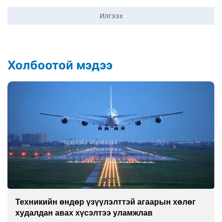
Илгээх
Холбоотой мэдээ
Техникийн өндөр үзүүлэлттэй агаарын хөлөг
худалдан авах хүсэлтээ уламжлав