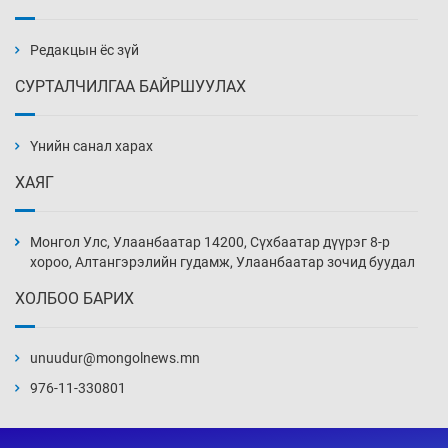
Эмэгтэйчүүд Бээжин, эрэгтэйчүүд Японд
бэлтгэл базаахаар хилийн дээс алхлаа
20 цаг 35 мин
Редакцын ёс зүй
СУРТАЛЧИЛГАА БАЙРШУУЛАХ
АНУ-ын Цэргийн кибер командлалаын
ажилтнууд амиа хорлох явдал эрс
нэмэгджээ
Үнийн санал харах
20 цаг 43 мин
ХАЯГ
Монголын шигшээ Хонконгийн багийг ялж,
эхний хожлоо авлаа
Монгол Улс, Улаанбаатар 14200, Сүхбаатар дүүрэг 8-р
21 цаг 5 мин
хороо, Алтангэрэлийн гудамж, Улаанбаатар зочид буудал
ХОЛБОО БАРИХ
Техникийн өндөр үзүүлэлттэй агаарын хөлөг
худалдан авах хүсэлтээ уламжлав
unuudur@mongolnews.mn
21 цаг 35 мин
976-11-330801
“Шатахууны бус, бодлогын хомсдол
нүүрлээд байна”