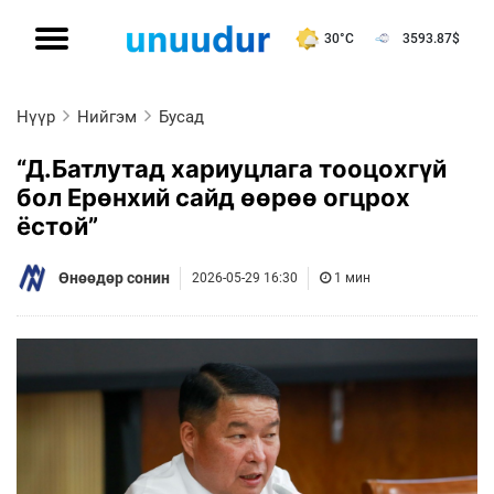
30°C
3593.87
$
Нүүр
Нийгэм
Бусад
“Д.Батлутад хариуцлага тооцохгүй
бол Ерөнхий сайд өөрөө огцрох
ёстой”
Өнөөдөр сонин
2026-05-29 16:30
1 мин