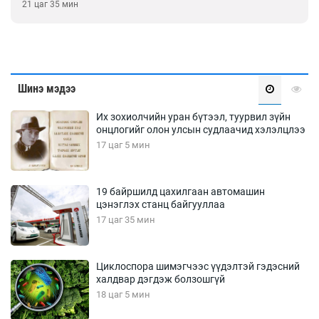
21 цаг 35 мин
Шинэ мэдээ
Их зохиолчийн уран бүтээл, туурвил зүйн
онцлогийг олон улсын судлаачид хэлэлцлээ
17 цаг 5 мин
19 байршилд цахилгаан автомашин
цэнэглэх станц байгууллаа
17 цаг 35 мин
Циклоспора шимэгчээс үүдэлтэй гэдэсний
халдвар дэгдэж болзошгүй
18 цаг 5 мин