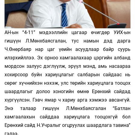
АН-ын “4-11” мэдээллийн цагаар өчигдөр УИХ-ын
гишүүн Л.Мөнхбаясгалан, тус намын дэд дарга
Ч.Өнөрбаяр нар цаг үеийн асуудлаар байр суурь
илэрхийллээ. Эх орноо хамгаалахаар цэргийн албанд
мордсон залуус дэг­лүүлж, эрүүл мэнд, амь насаараа
хохирсоор буйн хариуцлагыг салбарын сайдаас нь
сөрөг хүчнийхэн нэхэж, улс төрийн хариуцлага тооцох
шаардлагыг до­лоо хоногийн өмнө Ерөнхий сайдад
хүргүүлсэн. Гэвч ямар ч хариу арга хэмжээ авсангүй.
Энэ талаар гишүүн Л.Мөнхбаясгалан “Батлан
хамгаалахын сайддаа хариуцлага тооцохгүй бол
Ерөнхий сайд Н.Учралыг огцруулах шаардлага тавина”
гэлээ.