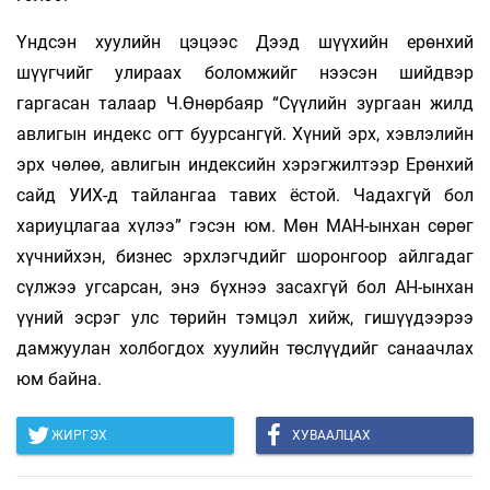
Үндсэн хуулийн цэцээс Дээд шүүхийн ерөнхий
шүүгчийг улираах боломжийг нээсэн шийдвэр
гаргасан талаар Ч.Өнөрбаяр “Сүүлийн зургаан жилд
авлигын индекс огт буурсангүй. Хүний эрх, хэвлэлийн
эрх чөлөө, авлигын индексийн хэрэгжилтээр Ерөнхий
сайд УИХ-д тайлангаа тавих ёстой. Чадахгүй бол
хариуцлагаа хүлээ” гэсэн юм. Мөн МАН-ынхан сөрөг
хүчнийхэн, бизнес эрхлэгчдийг шоронгоор айлгадаг
сүлжээ угсарсан, энэ бүхнээ засахгүй бол АН-ынхан
үүний эсрэг улс төрийн тэм­цэл хийж, гишүүдээрээ
дамжуулан холбогдох хуулийн төслүүдийг санаачлах
юм байна.
ЖИРГЭХ
ХУВААЛЦАХ