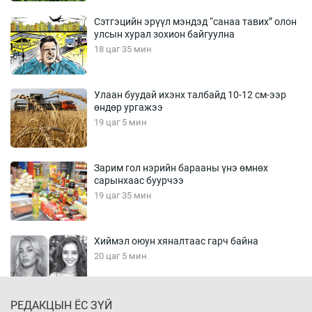
Сэтгэцийн эрүүл мэндэд “санаа тавих” олон
улсын хурал зохион байгуулна
18 цаг 35 мин
Улаан буудай ихэнх талбайд 10-12 см-ээр
өндөр ургажээ
19 цаг 5 мин
Зарим гол нэрийн барааны үнэ өмнөх
сарынхаас буурчээ
19 цаг 35 мин
Хиймэл оюун хяналтаас гарч байна
20 цаг 5 мин
РЕДАКЦЫН ЁС ЗҮЙ