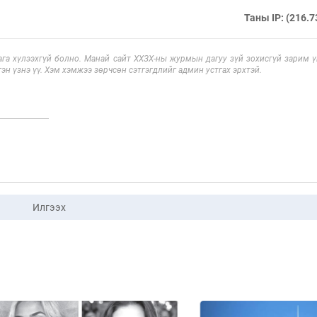
Таны IP: (216.7
га хүлээхгүй болно. Манай сайт ХХЗХ-ны журмын дагуу зүй зохисгүй зарим үг
эн үзнэ үү. Хэм хэмжээ зөрчсөн сэтгэгдлийг админ устгах эрхтэй.
Илгээх