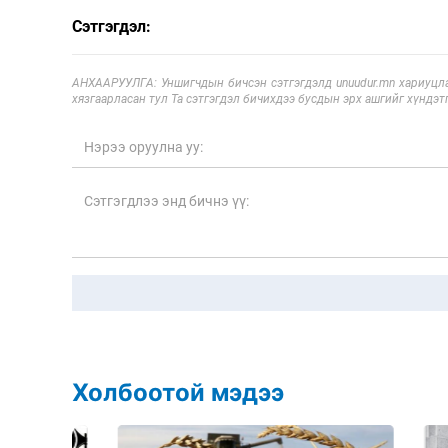
Сэтгэгдэл:
АНХААРУУЛГА: Уншигчдын бичсэн сэтгэгдэлд unuudur.mn хариуцла
хязгаарласан тул Та сэтгэгдэл бичихдээ бусдын эрх ашгийг хүндэтг
Холбоотой мэдээ