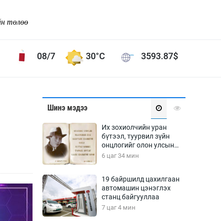
йн төлөө
08/7
30°C
3593.87
$
Соёл урлаг
Шинэ мэдээ
ой хөгжлийн зорилго -
Сонгодог урлаг
Их зохиолчийн уран
Ардын урлаг
бүтээл, туурвил зүйн
онцлогийг олон улсын
Дүрслэх урлаг
судлаачид хэлэлцлээ
6 цаг 34 мин
Өв соёл
таг
Кино урлаг
19 байршилд цахилгаан
автомашин цэнэглэх
 орчин
Цирк
станц байгууллаа
ол
7 цаг 4 мин
Рок поп, хип хоп
энд