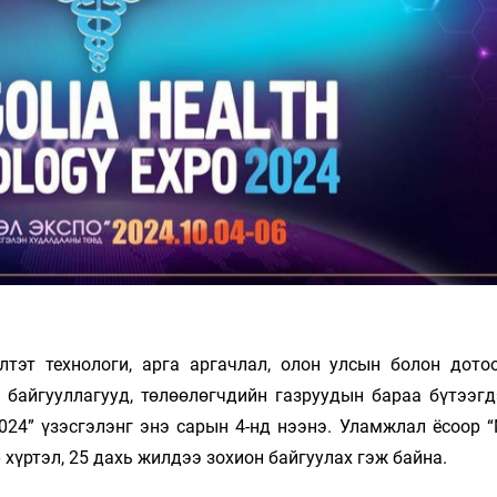
Ханш
Хэрэг з
Эрэлттэй мэдээ
Эрүүл м
Хууль ёс
Хүмүүс
Албаны 
Бусад
Life style
Ярилцл
Зөвлөгөө
Хоймор
Өнөөдрийн тухай
Уншигч-
эт технологи, арга аргачлал, олон улсын болон дото
 байгууллагууд, төлөөлөгчдийн газруудын бараа бүтээгд
2024” үзэсгэлэнг энэ сарын 4-нд нээнэ. Уламжлал ёсоор 
6 хүртэл, 25 дахь жилдээ зохион байгуулах гэж байна.
өл