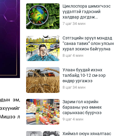
Урлагтай яриа
Циклоспора шимэгчээс
өрчил
үүдэлтэй гэдэсний
халдвар дэгдэж
энд-Эрхэм баян
болзошгүй
7 цаг 34 мин
Сэтгэцийн эрүүл мэндэд
“санаа тавих” олон улсын
хүний үг
хурал зохион байгуулна
8 цаг 4 мин
Улаан буудай ихэнх
талбайд 10-12 см-ээр
ага
Бусад
өндөр ургажээ
8 цаг 34 мин
Фото
сурвалжлагч
Видео
одын эм,
Зарим гол нэрийн
Инфографик
барааны үнэ өмнөх
эхүүнийг
сарынхаас буурчээ
Санал асуулга
“Мишээ л
9 цаг 4 мин
Хиймэл оюун хяналтаас