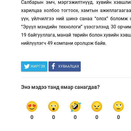
Салбарын эмч, мэргэжилтнүүд, хувийн хэвшли
Олимп 2024
харилцаа холбоо тогтоох, хамтын ажиллагаагаа
үүн, үйлчилгээ ний шинэ санаа “олох” боломж 
“Эрүүл мэндийн технологи” үзэсгэлэнд 30 орчим
19 байгууллага, манай төрийн болон хувийн хэвш
нийлүүлэгч 49 компани оролцож байв.
ЖИРГЭХ
ХУВААЛЦАХ
Энэ мэдээ танд ямар санагдав?
0
0
0
0
0