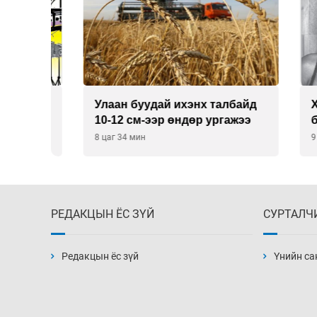
Улаан буудай ихэнх талбайд
Хиймэ
10-12 см-ээр өндөр ургажээ
байна
8 цаг 34 мин
9 цаг 34
РЕДАКЦЫН ЁС ЗҮЙ
СУРТАЛЧ
Редакцын ёс зүй
Үнийн са