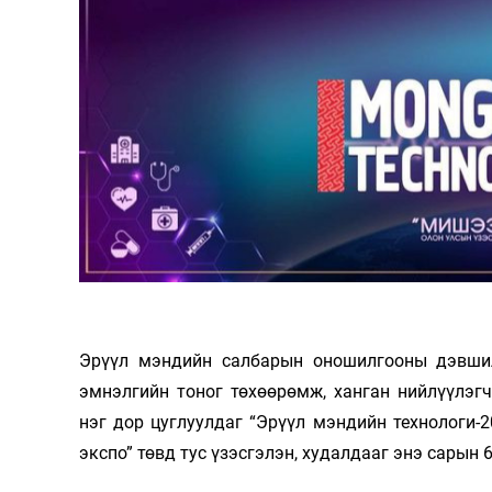
126-гийн НЭГ
Ертөнц
Спорт
Нийгэм
Бөх
Техник технологи
Сагсан бөмбөг
Эрүүл мэндийн салбарын оношилгооны дэвшилт
Шинжлэх ухаан
Хөлбөмбөг
эмнэлгийн тоног төхөөрөмж, ханган нийлүүлэгч
Сонин хачин
Олимпын төрөл
нэг дор цуглуулдаг “Эрүүл мэндийн технологи-
экспо” төвд тус үзэсгэлэн, худалдааг энэ сарын 
Дэлхийн монгол
Тулааны спорт
Олимпын бус төр