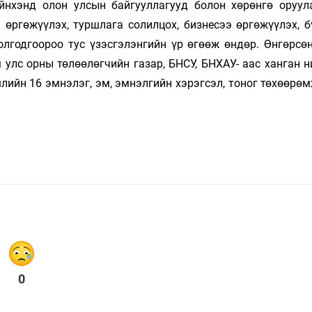
йнхэнд олон улсын байгууллагууд болон хөрөнгө оруул
 өргөжүүлэх, туршлага солилцох, бизнесээ өргөжүүлэх, б
олгодгоороо тус үзэсгэлэнгийн үр өгөөж өндөр. Өнгөрсө
 улс орны төлөөлөгчийн газар, БНСУ, БНХАУ- аас ханган 
лийн 16 эмнэлэг, эм, эмнэлгийн хэрэгсэл, тоног төхөөрө
0