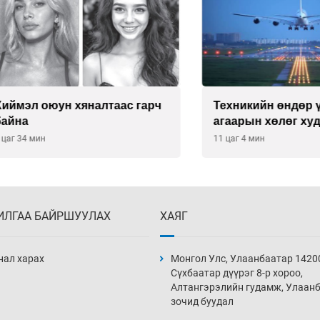
л оюун хяналтаас гарч
Техникийн өндөр үзүүл
агаарын хөлөг худалдан
хүсэлтээ уламжлав
 мин
11 цаг 4 мин
ИЛГАА БАЙРШУУЛАХ
ХАЯГ
нал харах
Монгол Улс, Улаанбаатар 1420
Сүхбаатар дүүрэг 8-р хороо,
Алтангэрэлийн гудамж, Улаан
зочид буудал