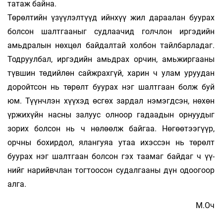
татаж байна.
Төрөлтийн үзүүлэлтүүд ийнхүү жил дараалан буурах
болсон шалт­­гааныг судлаачид голчлон иргэдийн
амьдралын нөхцөл бай­­дал­­тай холбон тайлбарладаг.
Тодруулбал, иргэдийн амьд­рах ор­­­чин, амьжиргааны
түвшин төдийлөн сайжрахгүй, ха­рин ч улам уруу­­дан
доройтсон нь төрөлт буурах нэг шалтгаан болж буй
юм. Түүнчлэн хүүхэд өсгөх зардал нэмэгдсэн, нөхөн
үржи­хүйн нас­ны залуус олноор гадаадын орнуудыг
зорих болсон нь ч нө­лөөлж байгаа. Нөгөөтээгүүр,
орчны бохирдол, ялангуяа утаа ихэс­­­сэн нь төрөлт
буурах нэг шалтгаан болсон гэх таамаг байдаг ч үү­­
нийг нарийвчлан тогтоосон судалгааны дүн одоогоор
алга.
М.Оч