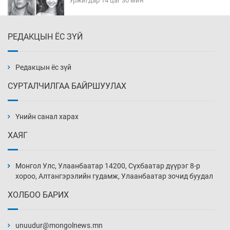
Уржигдар 14 цаг 30 мин
РЕДАКЦЫН ЁС ЗҮЙ
Эмэгтэйчүүд Бээжин, эрэгтэйчүүд Японд
бэлтгэл базаахаар хилийн дээс алхлаа
Уржигдар 14 цаг 00 мин
Редакцын ёс зүй
СУРТАЛЧИЛГАА БАЙРШУУЛАХ
АНУ-ын Цэргийн кибер командлалаын
ажилтнууд амиа хорлох явдал эрс
нэмэгджээ
Үнийн санал харах
Уржигдар 13 цаг 52 мин
ХАЯГ
Монголын шигшээ Хонконгийн багийг ялж,
эхний хожлоо авлаа
Монгол Улс, Улаанбаатар 14200, Сүхбаатар дүүрэг 8-р
Уржигдар 13 цаг 30 мин
хороо, Алтангэрэлийн гудамж, Улаанбаатар зочид буудал
ХОЛБОО БАРИХ
Техникийн өндөр үзүүлэлттэй агаарын хөлөг
худалдан авах хүсэлтээ уламжлав
unuudur@mongolnews.mn
Уржигдар 13 цаг 00 мин