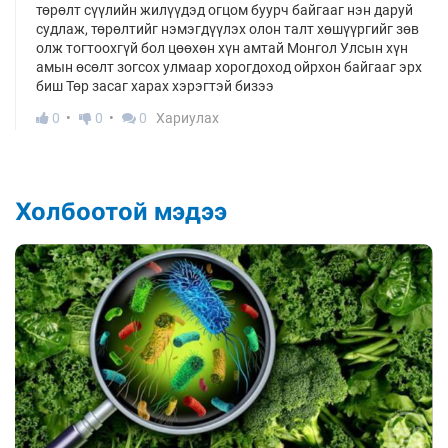
төрөлт сүүлийн жилүүдэд огцом буурч байгааг нэн даруй
судлаж, төрөлтийг нэмэгдүүлэх олон талт хөшүүргийг зөв
олж тогтоохгүй бол цөөхөн хүн амтай Монгол Улсын хүн
амын өсөлт зогсох улмаар хорогдоход ойрхон байгааг эрх
биш Төр засаг харах хэрэгтэй бизээ
0
0
0
Хариулах
Холбоотой мэдээ