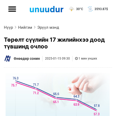
30°C
3593.87
$
Нүүр
Нийгэм
Эрүүл мэнд
Төрөлт сүүлийн 17 жилийнхээ доод
түвшинд очлоо
Өнөөдөр сонин
2025-01-15 09:30
1 мин унших