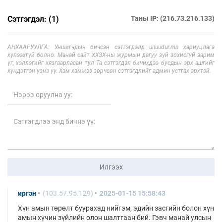
Сэтгэгдэл: (1)
Таны IP: (216.73.216.133)
АНХААРУУЛГА: Уншигчдын бичсэн сэтгэгдэлд unuudur.mn хариуцлага
хүлээхгүй болно. Манай сайт ХХЗХ-ны журмын дагуу зүй зохисгүй зарим
үг, хэллэгийг хязгаарласан тул Та сэтгэгдэл бичихдээ бусдын эрх ашгийг
хүндэтгэн үзнэ үү. Хэм хэмжээ зөрчсөн сэтгэгдлийг админ устгах эрхтэй.
Илгээх
иргэн
(103.57.95.129)
2025-01-15 15:58:43
Хүн амын төрөлт буурахад нийгэм, эдийн засгийн болон хүн
амын хүчин зүйлийн олон шалтгаан бий. Гэвч манай улсын