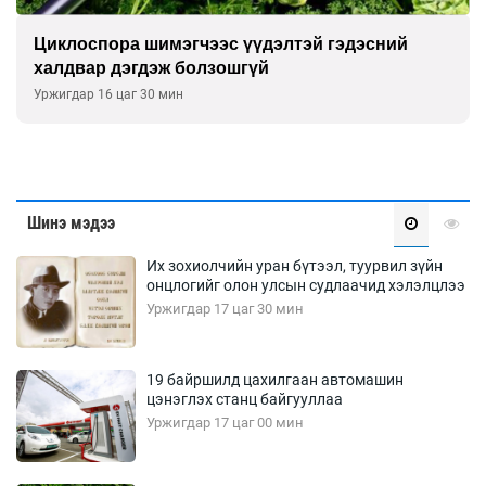
 гэдэсний
Сэтгэцийн эрүүл мэндэд “санаа 
улсын хурал зохион байгуулна
Уржигдар 16 цаг 00 мин
Шинэ мэдээ
Их зохиолчийн уран бүтээл, туурвил зүйн
онцлогийг олон улсын судлаачид хэлэлцлээ
Уржигдар 17 цаг 30 мин
19 байршилд цахилгаан автомашин
цэнэглэх станц байгууллаа
Уржигдар 17 цаг 00 мин