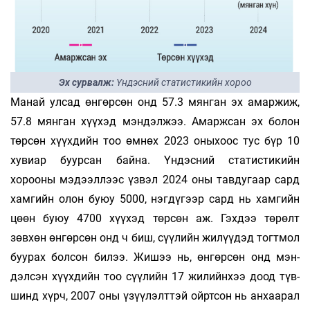
Эх сурвалж:
Үндэсний статистикийн хороо
Манай улсад өнгөрсөн онд 57.3 мянган эх амаржиж,
57.8 мян­ган хүү­хэд мэндэлжээ. Амаржсан эх болон
төрсөн хүүхдийн тоо өм­­нөх 2023 оныхоос тус бүр 10
хувиар буурсан байна. Үндэс­­ний ста­­тис­­тикийн
хорооны мэдээллээс үзвэл 2024 оны тавду­гаар сард
хам­­гийн олон буюу 5000, нэгдүгээр сард нь хамгийн
цөөн буюу 4700 хүү­­хэд төрсөн аж. Гэхдээ төрөлт
зөвхөн өнгөрсөн онд ч биш, сүүлийн жи­­лүүдэд тогтмол
буурах болсон билээ. Жи­шээ нь, өн­гөр­­сөн онд мэн­­
дэлсэн хүүхдийн тоо сүүлийн 17 жилийн­хээ доод түв­
шинд хүрч, 2007 оны үзүүлэлттэй ойртсон нь анхаа­­рал