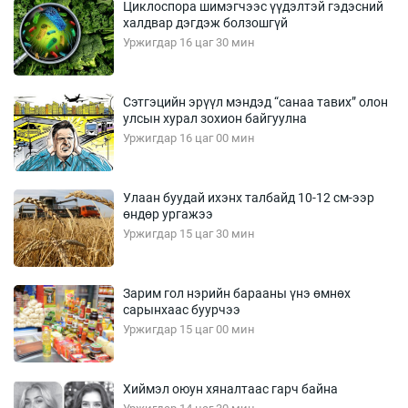
Циклоспора шимэгчээс үүдэлтэй гэдэсний
халдвар дэгдэж болзошгүй
Уржигдар 16 цаг 30 мин
Сэтгэцийн эрүүл мэндэд “санаа тавих” олон
улсын хурал зохион байгуулна
Уржигдар 16 цаг 00 мин
Улаан буудай ихэнх талбайд 10-12 см-ээр
өндөр ургажээ
Уржигдар 15 цаг 30 мин
Зарим гол нэрийн барааны үнэ өмнөх
сарынхаас буурчээ
Уржигдар 15 цаг 00 мин
Хиймэл оюун хяналтаас гарч байна