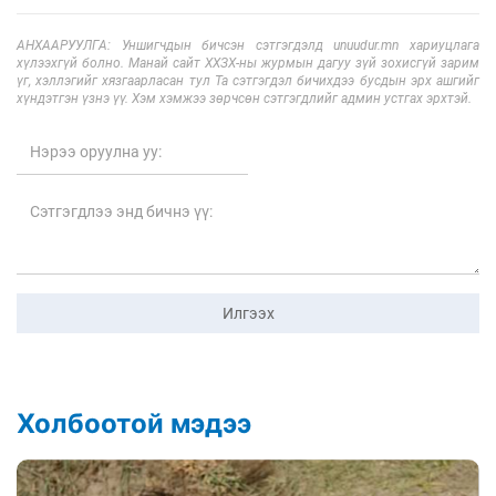
АНХААРУУЛГА: Уншигчдын бичсэн сэтгэгдэлд unuudur.mn хариуцлага
хүлээхгүй болно. Манай сайт ХХЗХ-ны журмын дагуу зүй зохисгүй зарим
үг, хэллэгийг хязгаарласан тул Та сэтгэгдэл бичихдээ бусдын эрх ашгийг
хүндэтгэн үзнэ үү. Хэм хэмжээ зөрчсөн сэтгэгдлийг админ устгах эрхтэй.
Илгээх
Холбоотой мэдээ