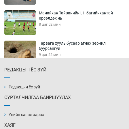
Манайхан Тайванийн I, II багийнхантай
өрсөлдөх нь
8 цаг 52 мин
Тарвага хууль бусаар агнах зөрчил
буурсангүй
9 цаг 22 мин
РЕДАКЦЫН ЁС ЗҮЙ
Х.Улам-Өрнөх байр урагшилж, долоод
жагсжээ
9 цаг 52 мин
Редакцын ёс зүй
СУРТАЛЧИЛГАА БАЙРШУУЛАХ
Ж.Лхагвабат өсвөр үеийнхний ДАШТ-ийг
дэнсэлнэ
Үнийн санал харах
10 цаг 22 мин
ХАЯГ