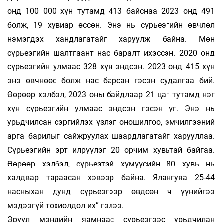
онд 100 000 хүн тутамд 413 байснаа 2023 онд 491
болж, 19 хувиар өссөн. Энэ нь сүрьеэгийн өвчлөл
нэмэгдэх хандлагатайг харуулж байна. Мөн
сүрьеэгийн шалтгаант нас баралт ихэссэн. 2020 онд
сүрьеэгийн улмаас 328 хүн эндсэн. 2023 онд 415 хүн
энэ өвчнөөс болж нас барсан гэсэн судалгаа бий.
Өөрөөр хэлбэл, 2023 оны байдлаар 21 цаг тутамд нэг
хүн сүрьеэгийн улмаас эндсэн гэсэн үг. Энэ нь
урьдчилсан сэр­гийлэх үзлэг оношилгоо, эмчилгээний
арга барилыг сайжруулах шаардлагатайг харууллаа.
Сүрьеэгийн эрт илрүүлэг 20 орчим хувьтай байгаа.
Өөрөөр хэлбэл, сүрьеэтэй хүмүүсийн 80 хувь нь
халдвар тараасан хэвээр байна. Ялангуяа 25-44
насныхан дунд сүрьеэгээр өвдсөн ч үүний­гээ
мэдээгүй тохиолдол их” гэлээ.
Эрүүл мэндийн яамнаас сүрьеэгээс урьд­чи­лан