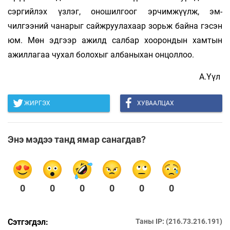
сэргийлэх үзлэг, оношилгоог эрчим­жүүлж, эм­
чилгээний чанарыг сайжруулахаар зорьж бай­на гэсэн
юм. Мөн эдгээр ажилд салбар хоо­рондын хамтын
ажиллагаа чухал болохыг албаныхан онцоллоо.
А.Үүл
ЖИРГЭХ
ХУВААЛЦАХ
Энэ мэдээ танд ямар санагдав?
0
0
0
0
0
0
Сэтгэгдэл:
Таны IP: (216.73.216.191)