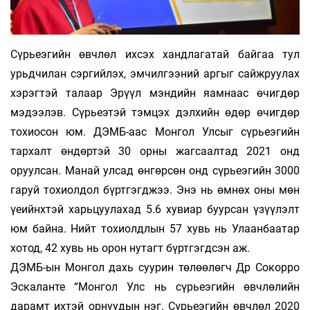
Сүрьеэгийн өвчлөл ихсэх хандлагатай байгаа тул
урьдчилан сэргийлэх, эмчилгээний аргыг сайжруулах
хэрэгтэй талаар Эрүүл мэндийн яамнаас өчигдөр
мэдээлэв. Сүрьеэтэй тэмцэх дэлхийн өдөр өчигдөр
тохиосон юм. ДЭМБ-аас Монгол Улсыг сүрьеэгийн
тархалт өндөртэй 30 орны жагсаалтад 2021 онд
оруулсан. Манай улсад өнгөрсөн онд сүрьеэгийн 3000
гаруй тохиолдол бүртгэгджээ. Энэ нь өмнөх оны мөн
үеийнхтэй харьцуулахад 5.6 хувиар буурсан үзүүлэлт
юм байна. Нийт тохиолдлын 57 хувь нь Улаанбаатар
хотод, 42 хувь нь орон нутагт бүртгэгдсэн аж.
ДЭМБ-ын Монгол дахь суурин төлөөлөгч Др Сокорро
Эскаланте “Монгол Улс нь сүрьеэгийн өвчлөлийн
дарамт ихтэй орнуудын нэг. Сүрьеэгийн өвчлөл 2020