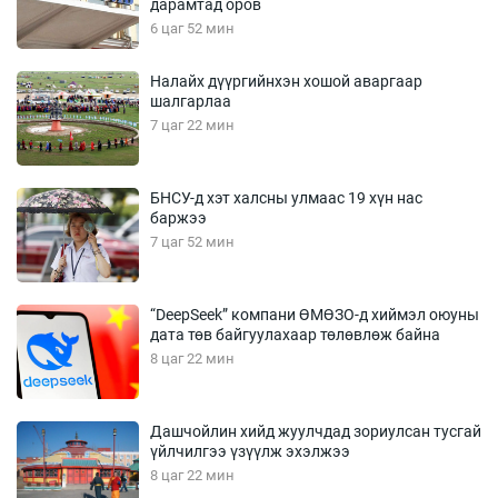
дарамтад оров
6 цаг 52 мин
Налайх дүүргийнхэн хошой аваргаар
шалгарлаа
7 цаг 22 мин
БНСУ-д хэт халсны улмаас 19 хүн нас
баржээ
7 цаг 52 мин
“DeepSeek” компани ӨМӨЗО-д хиймэл оюуны
дата төв байгуулахаар төлөвлөж байна
8 цаг 22 мин
Дашчойлин хийд жуулчдад зориулсан тусгай
үйлчилгээ үзүүлж эхэлжээ
8 цаг 22 мин