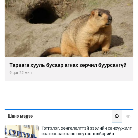
Тарвага хууль бусаар агнах зөрчил буурсангүй
9 цаг 22 мин
Шинэ мэдээ
Тэтгэлэг, хөнгөлөлттэй зээлийн санхүүжилт
саатсанаас олон оюутан төлбөрийн