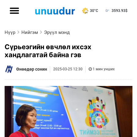
30°C
3593.93
$
Нүүр
Нийгэм
Эрүүл мэнд
Сүрьеэгийн өвчлөл ихсэх
хандлагатай байна гэв
Өнөөдөр сонин
2025-03-25 12:30
1 мин унших