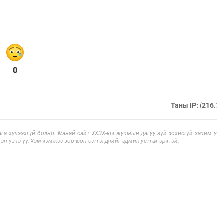
0
Таны IP: (216.
га хүлээхгүй болно. Манай сайт ХХЗХ-ны журмын дагуу зүй зохисгүй зарим үг
эн үзнэ үү. Хэм хэмжээ зөрчсөн сэтгэгдлийг админ устгах эрхтэй.