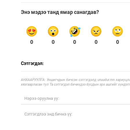
Энэ мэдээ танд ямар санагдав?
0
0
0
0
0
Сэтгэгдэл:
АНХААРУУЛГА: Уншигчдын бичсэн сэтгэгдэлд unuudur.mn хариуцла
хязгаарласан тул Та сэтгэгдэл бичихдээ бусдын эрх ашгийг хүндэтг