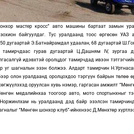
онхор мастер кросс” авто машины бартаат замын ур
охион байгуулдаг. Тус уралдаанд тоос өргөсөн УАЗ 
, 50 дугаартай Э.Батнайрамдал удаалан, 68 дугаартай Ш.
 тамирчдаас гурав дугаартай Ц.Дашням IV, зургаа д
лгасалгүй идэвхтэй оролцдог тамирчдад ивээн тэтгэгчий
яр уг шагналын эзэн болжээ. Алдарт тамирчин Н.Уртнаса
бээр олон уралдаанд оролцохдоо тэргүүн байрын төлөө ө
хөгжүүлэхэд оруулсан хувь нэмэр, гаргасан амжилт “Мөнг
өнгөн медалийнхаа тоогоор авто, мото спортынхныг тэ
.Норжинлхам нь уралдаанд дэд байр эзэлсэн тамирчин
гналыг “Мөнгөн шонхор клуб”-ийнхнээс Д.Мөнхтөр хүртлэ