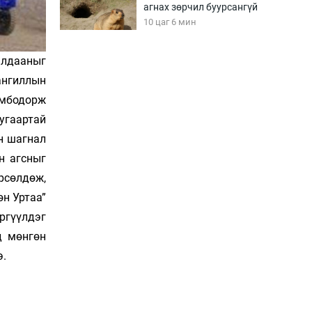
агнах зөрчил буурсангүй
10 цаг 6 мин
алдааныг
Х.Улам-Өрнөх байр
ангиллын
урагшилж, долоод
жагсжээ
Гомбодорж
10 цаг 36 мин
угаартай
н шагнал
Ж.Лхагвабат өсвөр
үеийнхний ДАШТ-ийг
н агсныг
дэнсэлнэ
рсөлдөж,
11 цаг 6 мин
өн Уртаа”
Иран тэсэж үлдсэн ч
ргүүлдэг
удаан хугацаанд хүнд
д мөнгөн
үеийг туулна
11 цаг 36 мин
э.
Боловсролын зээлийн
сангаар гадаадад