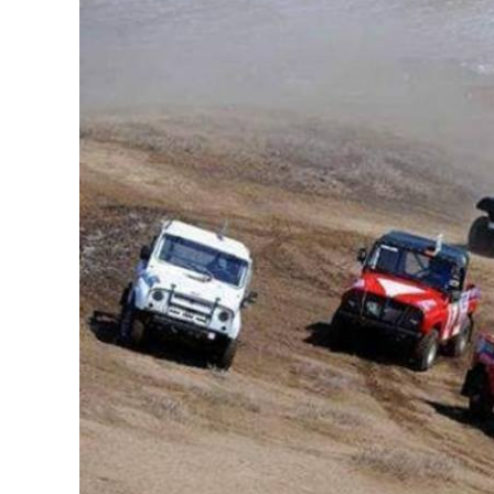
126-гийн НЭГ
Ертөнц
Спорт
Нийгэм
Бөх
Техник технологи
Сагсан бөмбөг
Шинжлэх ухаан
Хөлбөмбөг
Сонин хачин
Олимпын төрөл
Дэлхийн монгол
Тулааны спорт
Олимпын бус төр