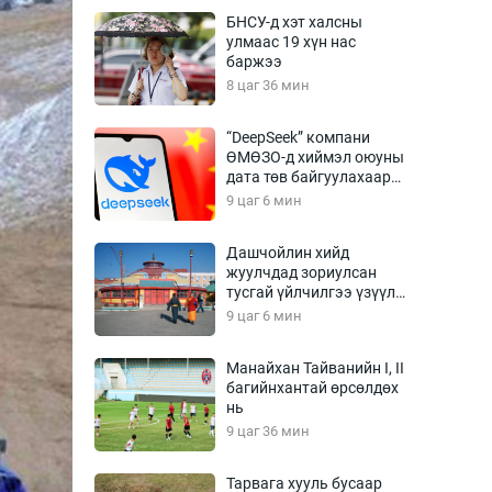
Урлагтай яриа
БНСУ-д хэт халсны
өрчил
улмаас 19 хүн нас
баржээ
энд-Эрхэм баян
8 цаг 36 мин
“DeepSeek” компани
ӨМӨЗО-д хиймэл оюуны
хүний үг
дата төв байгуулахаар
төлөвлөж байна
9 цаг 6 мин
Дашчойлин хийд
жуулчдад зориулсан
ага
Бусад
тусгай үйлчилгээ үзүүлж
эхэлжээ
9 цаг 6 мин
Фото
сурвалжлагч
Видео
Манайхан Тайванийн I, II
Инфографик
багийнхантай өрсөлдөх
нь
Санал асуулга
9 цаг 36 мин
Тарвага хууль бусаар