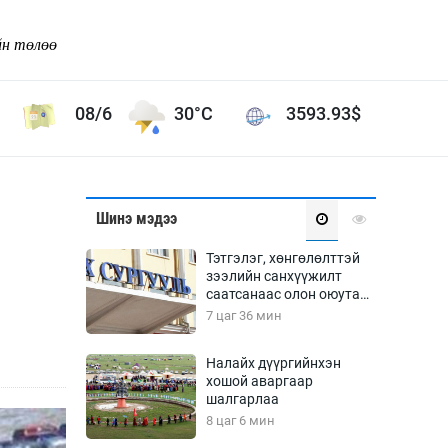
йн төлөө
08/6
30°C
3593.93
$
Соёл урлаг
Шинэ мэдээ
ой хөгжлийн зорилго -
Сонгодог урлаг
Тэтгэлэг, хөнгөлөлттэй
Ардын урлаг
зээлийн санхүүжилт
саатсанаас олон оюутан
Дүрслэх урлаг
төлбөрийн дарамтад
7 цаг 36 мин
Өв соёл
оров
таг
Кино урлаг
Налайх дүүргийнхэн
хошой аваргаар
 орчин
Цирк
шалгарлаа
ол
8 цаг 6 мин
Рок поп, хип хоп
энд