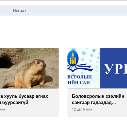
Илгээх
а хууль бусаар агнах
Боловсролын зээлийн
л буурсангүй
сангаар гадаадад
суралцагчдын амьжирг
 мин
12 цаг 6 мин
зардлын хэмжээг шинэ
тогтоох нь