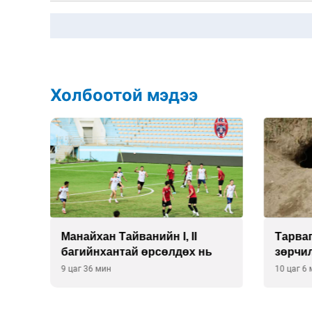
Холбоотой мэдээ
Манайхан Тайванийн I, II
Тарваг
ээ
багийнхантай өрсөлдөх нь
зөрчи
9 цаг 36 мин
10 цаг 6