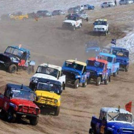
Ханш
Хэрэг з
Эрэлттэй мэдээ
Эрүүл м
Хууль ёс
Хүмүүс
Албаны 
Бусад
Life style
Ярилцл
Зөвлөгөө
Хоймор
Өнөөдрийн тухай
Уншигч-
өл