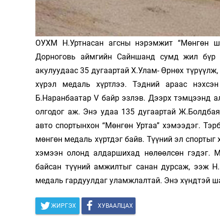
Олимп 2024
ОУХМ Н.Уртнасан агсны нэрэмжит “Мөнгөн ш
Дорноговь аймгийн Сайншанд сумд жил бүр з
акулуудаас 35 дугаартай Х.Улам- Өрнөх түрүүлж
хүрэл медаль хүртлээ. Тэдний араас нэхсэн
Б.Наранбаатар V байр эзлэв. Дээрх тэмцээнд а
олгодог аж. Энэ удаа 135 дугаартай Ж.Болдба
авто спортынхон “Мөнгөн Уртаа” хэмээдэг. Тэр
мөнгөн медаль хүртдэг байв. Түүний эл спортыг 
хэмээн олонд алдаршихад нөлөөлсөн гэдэг. М
байсан түүний амжилтыг санан дурсаж, ээж Н
медаль гардуулдаг уламжлалтай. Энэ хүндтэй ша
ЖИРГЭХ
ХУВААЛЦАХ