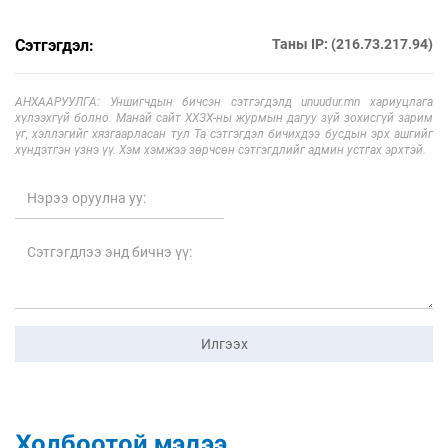
Сэтгэгдэл:
Таны IP: (216.73.217.94)
АНХААРУУЛГА: Уншигчдын бичсэн сэтгэгдэлд unuudur.mn хариуцлага
хүлээхгүй болно. Манай сайт ХХЗХ-ны журмын дагуу зүй зохисгүй зарим
үг, хэллэгийг хязгаарласан тул Та сэтгэгдэл бичихдээ бусдын эрх ашгийг
хүндэтгэн үзнэ үү. Хэм хэмжээ зөрчсөн сэтгэгдлийг админ устгах эрхтэй.
Илгээх
Холбоотой мэдээ