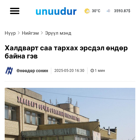
30°C
3593.87
$
Нүүр
Нийгэм
Эрүүл мэнд
Халдварт саа тархах эрсдэл өндөр
байна гэв
Өнөөдөр сонин
2025-05-20 16:30
1 мин