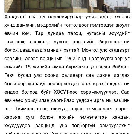
Халдварт саа нь полиовирусээр үүсгэгддэг, хүнээс
хүнд дамжин, мэдрэлийн тогтолцоог гэмтээдэг аюулт
өвчин юм. Тэр дундаа тархи, нугасны эсүүдийг
гэмтээж, саажилт үүсгэн хөгжлийн бэрхшээлтэй
болох, цаашлаад аминд ч халтай. Монгол улс халдварт
саагийн эсрэг вакциныг 1962 онд нэвтрүүлснээр уг
өвчнийг 15 жилийн өмнө бүрмөсөн устгасан байдаг.
Гэвч бусад улс оронд халдварт саа дахин дэгдэх
болсноор манайд зөөвөрлөгдөн орж ирэх эрсдэл нь
өндөр болоод буйг ХӨСҮТ-өөс сэрэмжлүүллээ. Саа
өвчнөөс урьдчилан сэргийлэх үндсэн арга нь вакцин
аж. Тиймээс эцэг, эхчүүд, асран хамгаалагч нарыг
харьяа сум болон өрхийн эмнэлэгтээ хандан,
хүүхдүүдээ вакцинд үнэ төлбөргүй хамруулахыг
албаныхан зөвлөв. Хүүхдүүдээ өмнө нь уг вакцинд