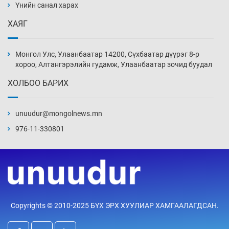
нэмэгджээ
Үнийн санал харах
13 цаг 1 мин
ХАЯГ
Монголын шигшээ Хонконгийн багийг ялж,
эхний хожлоо авлаа
Монгол Улс, Улаанбаатар 14200, Сүхбаатар дүүрэг 8-р
13 цаг 23 мин
хороо, Алтангэрэлийн гудамж, Улаанбаатар зочид буудал
ХОЛБОО БАРИХ
Техникийн өндөр үзүүлэлттэй агаарын хөлөг
худалдан авах хүсэлтээ уламжлав
unuudur@mongolnews.mn
13 цаг 53 мин
976-11-330801
“Шатахууны бус, бодлогын хомсдол
нүүрлээд байна”
14 цаг 23 мин
Дөрвөн чиглэлд шөнийн автобус иргэдэд
Copyrights © 2010-2025 БҮХ ЭРХ ХУУЛИАР ХАМГААЛАГДСАН.
үйлчилж буй гэв
14 цаг 53 мин