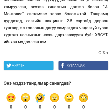
хамруулсан, эсэхээ хяналтын дэвтэр болон “И-
Монголиа” системээс харах боломжтой. Ташрамд
дурдахад, саагийн вакциныг 2-5 сартайд дөрвөн
тунгаар, эл товлолын дагуу хамрагдаж чадаагүй гурав
хүртэлх насныхныг нөхөн дархлаажуулж буйг ХӨСҮТ-
ийнхөн мэдээлсэн юм
.
О.Бат
ЖИРГЭХ
ХУВААЛЦАХ
Энэ мэдээ танд ямар санагдав?
0
0
0
0
0
0