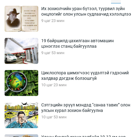
Их зохиолчийн уран бүтээл, туурвил зүйн
онцлогийг олон улсын судлаачид хэлэлцлээ
9 цаг 23 мин
19 байршилд цахилгаан автомашин
цэнэглэх станц байгууллаа
9 цаг 53 мин
Циклоспора шимэгчээс үүдэлтэй гэдэсний
халдвар дэгдэж болзошгүй
10 цаг 23 мин
Сэтгэцийн эрүүл мэндэд “санаа тавих” олон
улсын хурал зохион байгуулна
10 цаг 53 мин