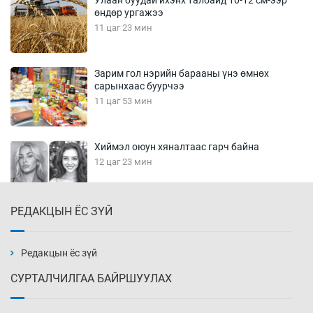
Улаан буудай ихэнх талбайд 10-12 см-ээр
өндөр ургажээ
11 цаг 23 мин
Зарим гол нэрийн барааны үнэ өмнөх
сарынхаас буурчээ
11 цаг 53 мин
Хиймэл оюун хяналтаас гарч байна
12 цаг 23 мин
РЕДАКЦЫН ЁС ЗҮЙ
Эмэгтэйчүүд Бээжин, эрэгтэйчүүд Японд
бэлтгэл базаахаар хилийн дээс алхлаа
12 цаг 53 мин
Редакцын ёс зүй
СУРТАЛЧИЛГАА БАЙРШУУЛАХ
АНУ-ын Цэргийн кибер командлалаын
ажилтнууд амиа хорлох явдал эрс