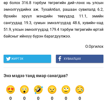
өр болох 316.8 тэрбум төгрөгийн дий¬лэнх нь улсын
эмнэлгүүдийнх аж. Тухайлбал, рашаан сувилалд 6.2,
Өрхийн эрүүл мэндийн төвүүдэд 11.1, эмийн
сангуудад 19.3, сумын эмнэлгүүдэд 48.6, хувийн¬хад
51.9, улсын эмнэлгүүдэд 179.4 тэрбум төгрөгийн өртэй
байсныг ийнхүү бүрэн барагдуулжээ.
О.Оргилох
ЖИРГЭХ
ХУВААЛЦАХ
Энэ мэдээ танд ямар санагдав?
0
0
0
0
0
0