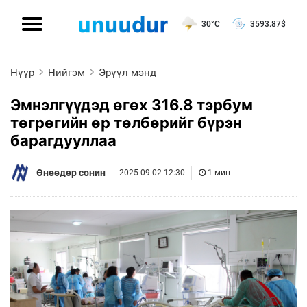
30°C
3593.87
$
Нүүр
Нийгэм
Эрүүл мэнд
Эмнэлгүүдэд өгөх 316.8 тэрбум
төгрөгийн өр төлбөрийг бүрэн
барагдууллаа
Өнөөдөр сонин
2025-09-02 12:30
1 мин