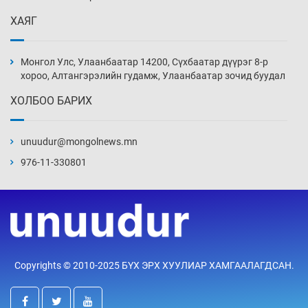
Уржигдар 13 цаг 52 мин
ХАЯГ
Монголын шигшээ Хонконгийн багийг ялж,
эхний хожлоо авлаа
Монгол Улс, Улаанбаатар 14200, Сүхбаатар дүүрэг 8-р
Уржигдар 13 цаг 30 мин
хороо, Алтангэрэлийн гудамж, Улаанбаатар зочид буудал
ХОЛБОО БАРИХ
Техникийн өндөр үзүүлэлттэй агаарын хөлөг
худалдан авах хүсэлтээ уламжлав
unuudur@mongolnews.mn
Уржигдар 13 цаг 00 мин
976-11-330801
“Шатахууны бус, бодлогын хомсдол
нүүрлээд байна”
Уржигдар 12 цаг 30 мин
Дөрвөн чиглэлд шөнийн автобус иргэдэд
Copyrights © 2010-2025 БҮХ ЭРХ ХУУЛИАР ХАМГААЛАГДСАН.
үйлчилж буй гэв
Уржигдар 12 цаг 00 мин