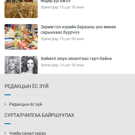
өндөр ургажээ
Уржигдар 15 цаг 30 мин
Зарим гол нэрийн барааны үнэ өмнөх
сарынхаас буурчээ
Уржигдар 15 цаг 00 мин
Хиймэл оюун хяналтаас гарч байна
Уржигдар 14 цаг 30 мин
РЕДАКЦЫН ЁС ЗҮЙ
Эмэгтэйчүүд Бээжин, эрэгтэйчүүд Японд
бэлтгэл базаахаар хилийн дээс алхлаа
Уржигдар 14 цаг 00 мин
Редакцын ёс зүй
СУРТАЛЧИЛГАА БАЙРШУУЛАХ
АНУ-ын Цэргийн кибер командлалаын
ажилтнууд амиа хорлох явдал эрс
нэмэгджээ
Үнийн санал харах