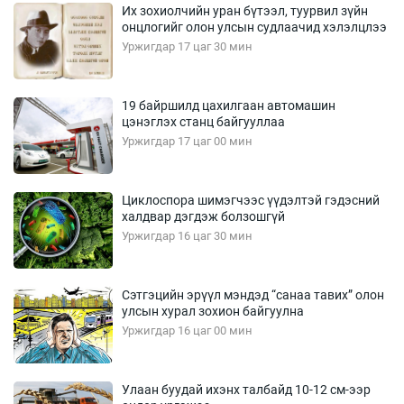
Их зохиолчийн уран бүтээл, туурвил зүйн
онцлогийг олон улсын судлаачид хэлэлцлээ
Уржигдар 17 цаг 30 мин
19 байршилд цахилгаан автомашин
цэнэглэх станц байгууллаа
Уржигдар 17 цаг 00 мин
Циклоспора шимэгчээс үүдэлтэй гэдэсний
халдвар дэгдэж болзошгүй
Уржигдар 16 цаг 30 мин
Сэтгэцийн эрүүл мэндэд “санаа тавих” олон
улсын хурал зохион байгуулна
Уржигдар 16 цаг 00 мин
Улаан буудай ихэнх талбайд 10-12 см-ээр