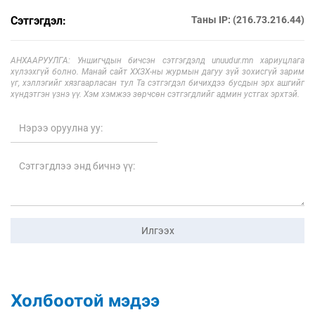
Сэтгэгдэл:
Таны IP: (216.73.216.44)
АНХААРУУЛГА: Уншигчдын бичсэн сэтгэгдэлд unuudur.mn хариуцлага
хүлээхгүй болно. Манай сайт ХХЗХ-ны журмын дагуу зүй зохисгүй зарим
үг, хэллэгийг хязгаарласан тул Та сэтгэгдэл бичихдээ бусдын эрх ашгийг
хүндэтгэн үзнэ үү. Хэм хэмжээ зөрчсөн сэтгэгдлийг админ устгах эрхтэй.
Илгээх
Холбоотой мэдээ