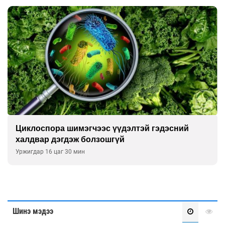
Сэтгэцийн эрүүл мэндэд “санаа тавих” олон
улсын хурал зохион байгуулна
Уржигдар 16 цаг 00 мин
Шинэ мэдээ