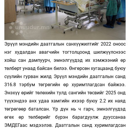
Эрүүл мэндийн даатгалын санхүүжилтийг 2022 оноос
нэг худалдан авагчийн тогтолцоонд шилжүүлснээс
хойш сан дампуурч, эмнэлгүүдэд их хэмжээний өр
төлбөрт унаад байсан билээ. Өнгөрсөн хугацаанд буюу
сүүлийн гурван жилд Эрүүл мэндийн даатгалын санд
316.8 тэрбум төгрөгийн өр хуримтлагдсан байжээ.
Энэхүү өрийг төлөхийн тулд сангийн төсвийг 2025 онд
түүхэндээ анх удаа хамгийн ихээр буюу 2.2 их наяд
төгрөгөөр баталсан. Үр дүн нь ч гарч, эмнэлгүүдэд
өгөх өр төлбөрийг бүрэн барагдуулж дууссанаа
ЭМДЕГаас мэдээлэв. Даатгалын санд хуримлагдсан