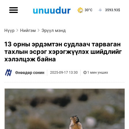
30°C
3593.93
$
Нүүр
Нийгэм
Эрүүл мэнд
13 орны эрдэмтэн судлаач тарваган
тахлын эсрэг хэрэгжүүлэх шийдлийг
хэлэлцэж байна
Өнөөдөр сонин
2025-09-17 13:30
1 мин унших