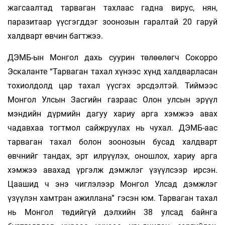
жагсаалтад тарваган тахлаас гадна вирус, нян,
паразитаар үүсгэгддэг зоонозын гаралтай 20 гаруй
халдварт өвчин багтжээ.
ДЭМБ-ын Монгол дахь суурин төлөөлөгч Сокорро
Эскаланте “Тарваган тахал хүнээс хүнд халдварласан
тохиолдолд цар тахал үүсгэх эрсдэлтэй. Тиймээс
Монгол Улсын Засгийн газраас Олон улсын эрүүл
мэндийн дүрмийн дагуу хариу арга хэмжээ авах
чадавхаа тогтмол сайжруулах нь чухал. ДЭМБ-аас
тарваган тахал болон зоонозын бусад халдварт
өвчнийг тандах, эрт илрүүлэх, оношлох, хариу арга
хэмжээ авахад үргэлж дэмжлэг үзүүлсээр ирсэн.
Цаашид ч энэ чиглэлээр Монгол Улсад дэмжлэг
үзүүлэн хамтран ажиллана” гэсэн юм. Тарваган тахал
нь Монгол төдийгүй дэлхийн 38 улсад байнга