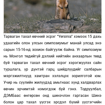
Тарваган тахал өвчний эсрэг “Yersinia” хэмээх 15 дахь
удаагийн олон улсын симпозиумыг манай улсад энэ
сарын 15-16-нд зохион байгуулж байна. Уг симпозиум
нь Монгол төдийгүй дэлхий нийтийн анхаарлын төвд
буй тарваган тахал өвчний эсрэг хэрэгжүүлэх сайн
туршлага, үр дүнтэй гарц шийдлүүдийг салбарын
мэргэжилтнүүд хамтран хэлэлцэх зорилготой юм.
Учир нь сүүлийн жилүүдэд амьтнаас хүнд халдварлах
өвчин эрчимтэй нэмэгдэж буй гэнэ. Тодруулбал,
ДЭМБаас өнгөрсөн онд шинэчлэн гаргасан Шинэ
болон цар тахал үүсгэх эрсдэл бүхий үүсгэгчийн