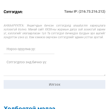
Сэтгэгдэл:
Таны IP: (216.73.216.212)
АНХААРУУЛГА: Уншигчдын бичсэн сэтгэгдэлд unuudur.mn хариуцлага
хүлээхгүй болно. Манай сайт ХХЗХ-ны журмын дагуу зүй зохисгүй зарим
үг, хэллэгийг хязгаарласан тул Та сэтгэгдэл бичихдээ бусдын эрх ашгийг
хүндэтгэн үзнэ үү. Хэм хэмжээ зөрчсөн сэтгэгдлийг админ устгах эрхтэй.
Илгээх
Холбоотой мэдээ