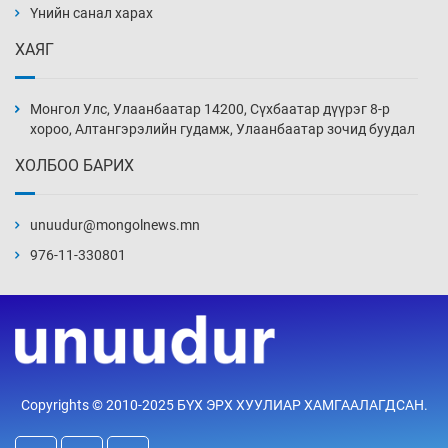
Үнийн санал харах
4 цаг 19 мин
ХАЯГ
Эвдэрхий замаар түрээ барьж, иргэдийнхээ
халаасыг тэмтэрч эхэллээ
Монгол Улс, Улаанбаатар 14200, Сүхбаатар дүүрэг 8-р
4 цаг 49 мин
хороо, Алтангэрэлийн гудамж, Улаанбаатар зочид буудал
ХОЛБОО БАРИХ
Тэтгэлэг, хөнгөлөлттэй зээлийн санхүүжилт
саатсанаас олон оюутан төлбөрийн
дарамтад оров
unuudur@mongolnews.mn
20 цаг 19 мин
976-11-330801
Налайх дүүргийнхэн хошой аваргаар
шалгарлаа
20 цаг 49 мин
БНСУ-д хэт халсны улмаас 19 хүн нас
Copyrights © 2010-2025 БҮХ ЭРХ ХУУЛИАР ХАМГААЛАГДСАН.
баржээ
21 цаг 19 мин