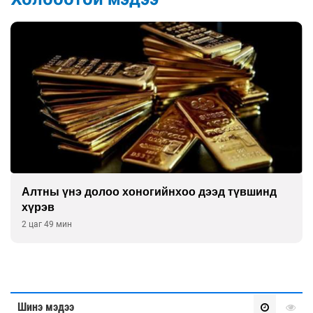
Алтны үнэ долоо хоногийнхоо дээд түвшинд
хүрэв
2 цаг 49 мин
Шинэ мэдээ