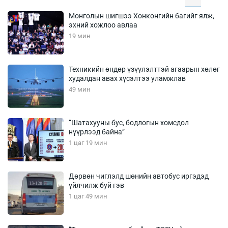
Монголын шигшээ Хонконгийн багийг ялж,
эхний хожлоо авлаа
19 мин
Техникийн өндөр үзүүлэлттэй агаарын хөлөг
худалдан авах хүсэлтээ уламжлав
49 мин
“Шатахууны бус, бодлогын хомсдол
нүүрлээд байна”
1 цаг 19 мин
Дөрвөн чиглэлд шөнийн автобус иргэдэд
үйлчилж буй гэв
1 цаг 49 мин