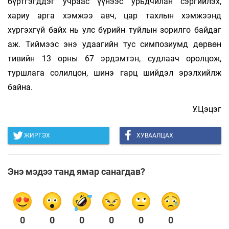
бүртгэгддэг учраас үүнээс урьдчилан сэргийлэх,
хариу арга хэмжээ авч, цар тахлын хэмжээнд
хүргэхгүй байх нь улс бүрийн туйлын зорилго байдаг
аж. Тиймээс энэ удаагийн тус симпозиумд дөрвөн
тивийн 13 орны 67 эрдэмтэн, судлаач оролцож,
туршлага солилцон, шинэ гарц шийдэл эрэлхийлж
байна.
У.Цэцэг
ЖИРГЭХ
ХУВААЛЦАХ
Энэ мэдээ танд ямар санагдав?
0
0
0
0
0
0