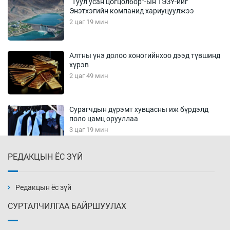
“Туул усан цогцолбор”-ын ТЭЗҮ-ийг
Энэтхэгийн компанид хариуцуулжээ
2 цаг 19 мин
Алтны үнэ долоо хоногийнхоо дээд түвшинд
хүрэв
2 цаг 49 мин
Сурагчдын дүрэмт хувцасны иж бүрдэлд
поло цамц орууллаа
3 цаг 19 мин
РЕДАКЦЫН ЁС ЗҮЙ
Шинжлэх ухаанаа хөсөр хаясан улс
чадваргүй мэргэжилтнүүд л “үйлдвэрлэдэг”
3 цаг 49 мин
Редакцын ёс зүй
СУРТАЛЧИЛГАА БАЙРШУУЛАХ
Аппликэйшн хөгжүүлэхийн оронд ажлаа хий,
Г.Дамдинням сайд аа