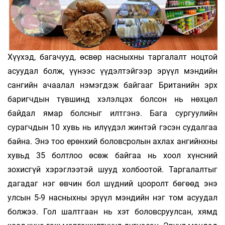
Хүүхэд, багачууд, өсвөр насныхны таргалалт ноцтой
асуудал болж, үүнээс үүдэлтэйгээр эрүүл мэндийн
сангийн ачаалал нэмэгдэж байгааг Британийн эрх
баригчдын түвшинд хэлэлцэх болсон нь нөхцөл
байдал ямар болсныг илтгэнэ. Бага сургуулийн
сурагчдын 10 хувь нь илүүдэл жинтэй гэсэн судалгаа
байна. Энэ тоо ерөнхий боловсролын ахлах ангийнхны
хувьд 35 болтлоо өсөж байгаа нь хоол хүнсний
зохисгүй хэрэглээтэй шууд холбоотой. Таргалалтыг
дагадаг нэг өвчин бол шүдний цооролт бөгөөд энэ
улсын 5-9 насныхны эрүүл мэндийн нэг том асуудал
болжээ. Гол шалтгаан нь хэт боловсруулсан, хямд