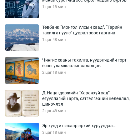
манай сурагчид хос хүрэл медаль хүртэв
1 цаг 18 мин
Төвбанк “Монгол Улсын хаад”, “Төрийн
тахилгат уулс” цуврал зоос гаргана
1 цаг 48 мин
Чингис хааны тахилга, нүүдэлчдийн төрт
ёсны уламжлалыг хэлэлцэв
2 цаг 18 мин
Д.Нацагдоржийн “Харанхуй хад”
өгүүллэгийн арга, сэтгэлгээний нөлөөлөл,
шинэчлэл
2 цаг 48 мин
Эр хүнд итгэхээр эрхий хуруундаа...
3 цаг 18 мин