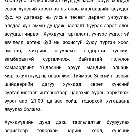
хоол хүнс гэж мэргэжилтнүүд дүгнэсэн. Эрүүл мэндэд
сөрөг хүнсний хэрэглээ нь өнөө, маргаашийн асуудал
бус, үр дагавар нь улсын төсөвт дарамт учруулах,
алсдаа хүн амын дундаж наслалт буурах зэрэг олон
асуудал чирдэг. Хүүхдүүд таргалалт, үүнээс үүдэлтэй
өвчлөлд өртөж буй нь зохисгүй буюу түргэн хоол,
амттан, чихрийн агууламж өндөртэй хүнсийг
замбараагүй сурталчилж байгаатай голчлон
хамаардгийг Үндэсний эрүүл мэндийн албаны
мэргэжилтнүүд нь онцолжээ. Тиймээс Засгийн газрын
шийдвэрийн дагуу хүүхдэд сөрөг хүнсний
сурталчилгааг интернэтээр цацахыг бүрэн хориглож,
зурагтаар 21.00 цагаас хойш тодорхой хугацаанд
явуулах болжээ.
Хүүхдүүдийн дунд дахь таргалалтыг бууруулах
зорилгоор тодорхой нэрийн хоол, хүнсний