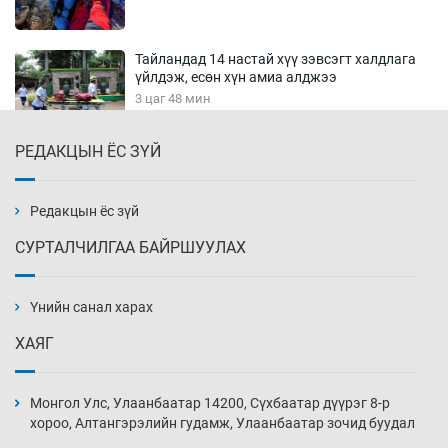
Тайландад 14 настай хүү зэвсэгт халдлага
үйлдэж, есөн хүн амиа алджээ
3 цаг 48 мин
РЕДАКЦЫН ЁС ЗҮЙ
Хүннү рок буюу монгол онгод
4 цаг 18 мин
Редакцын ёс зүй
СУРТАЛЧИЛГАА БАЙРШУУЛАХ
Сарьсан багваахайнууд голын эрэг дагуух
барилга, байгууламжийн дээвэрт үүрлэжээ
Үнийн санал харах
4 цаг 48 мин
ХАЯГ
Цагдаагийн алба хаагчийг мөргөж зугтсан
этгээдийг илрүүлэв
Монгол Улс, Улаанбаатар 14200, Сүхбаатар дүүрэг 8-р
5 цаг 18 мин
хороо, Алтангэрэлийн гудамж, Улаанбаатар зочид буудал