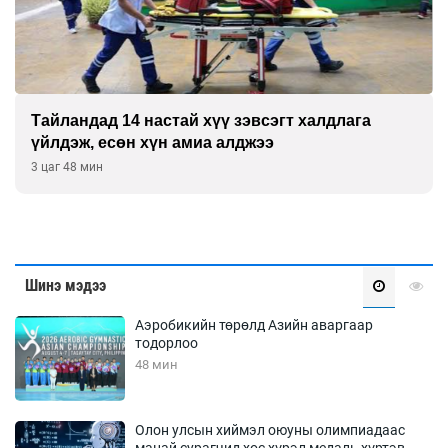
Тайландад 14 настай хүү зэвсэгт халдлага
үйлдэж, есөн хүн амиа алджээ
3 цаг 48 мин
Шинэ мэдээ
Аэробикийн төрөлд Азийн аваргаар
тодорлоо
48 мин
Олон улсын хиймэл оюуны олимпиадаас