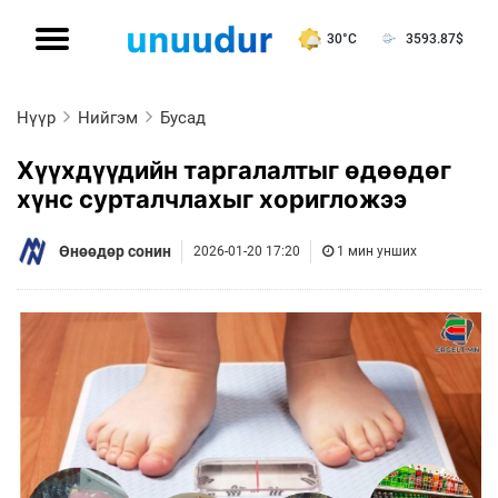
30°C
3593.87
$
Нүүр
Нийгэм
Бусад
Хүүхдүүдийн таргалалтыг өдөөдөг
хүнс сурталчлахыг хоригложээ
Өнөөдөр сонин
2026-01-20 17:20
1 мин унших