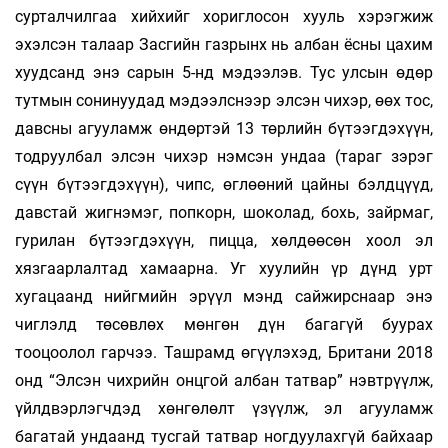
сурталчилгаа хийхийг хориглосон хууль хэрэгжиж
эхэлсэн талаар Засгийн газрынх нь албан ёсны цахим
хуудсанд энэ сарын 5-нд мэдээлэв. Тус улсын өдөр
тутмын сонинуудад мэдээлснээр элсэн чихэр, өөх тос,
давсны агууламж өндөртэй 13 төрлийн бүтээгдэхүүн,
тодруулбал элсэн чихэр нэмсэн ундаа (тараг зэрэг
сүүн бүтээгдэхүүн), чипс, өглөөний цайны бэлдцүүд,
давстай жигнэмэг, попкорн, шоколад, бохь, зайрмаг,
гурилан бүтээгдэхүүн, пицца, хөлдөөсөн хоол эл
хязгаарлалтад хамаарна. Уг хуулийн үр дүнд урт
хугацаанд нийгмийн эрүүл мэнд сайжирснаар энэ
чиглэлд төсөвлөх мөнгөн дүн багагүй буурах
тооцоолол гарчээ. Ташрамд өгүүлэхэд, Британи 2018
онд “Элсэн чихрийн онцгой албан татвар” нэвтрүүлж,
үйлдвэрлэгчдэд хөнгөлөлт үзүүлж, эл агууламж
багатай ундаанд тусгай татвар ногдуулахгүй байхаар