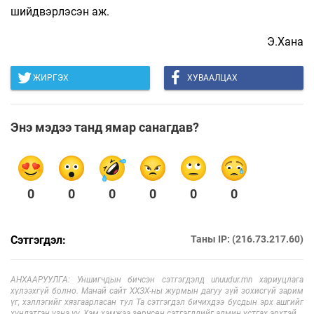
шийдвэрлэсэн аж.
Э.Хана
ЖИРГЭХ
ХУВААЛЦАХ
Энэ мэдээ танд ямар санагдав?
0
0
0
0
0
0
Сэтгэгдэл:
Таны IP: (216.73.217.60)
АНХААРУУЛГА: Уншигчдын бичсэн сэтгэгдэлд unuudur.mn хариуцлага
хүлээхгүй болно. Манай сайт ХХЗХ-ны журмын дагуу зүй зохисгүй зарим
үг, хэллэгийг хязгаарласан тул Та сэтгэгдэл бичихдээ бусдын эрх ашгийг
хүндэтгэн үзнэ үү. Хэм хэмжээ зөрчсөн сэтгэгдлийг админ устгах эрхтэй.