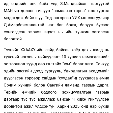
ид өндрийг авч байх үед З.Мэндсайхан тэргүүтэй
МАН-ын долоон гишүүн “намаасаа гарна” гэж хүртэл
мэдэгдэж байв шүү. Тэд өнгөрсөн УИХ-ын сонгуулиар
Д.Амарбаясгалантай нэг баг болж, баруун бүсээс
сонгогдсон хэрнээ эцэст нь ийн түнжин хагарсан
бололтой.
Түүнийг ХХААХҮ-ийн сайд байсан хоёр дахь жилд нь
хүнсний ногооны нийлүүлэлт 10 хувиар нэмэгдсэнийг
эс тооцвол түүнд өөр гялтайх “юм” бараг алга. Санхүү,
эдийн засгийн дээд сургууль, Удирдлагын академийг
дүүргэсэн тэрбээр сайдын “суудал”-д суухаасаа өмнө
Эрчим хүчний болон Сангийн яаманд газрын дарга,
Төрийн өмчийн бодлого, зохицуулалтын газрын
даргаар тус тус ажиллаж байсан ч хийж гийгүүлсэн
дорвитой ажил үлдсэнгүй. Харин 2025 онд нэр бүхий