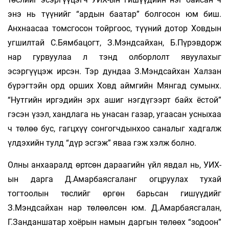
энэ нь түүнийг “ардын баатар” болгосон юм биш.
Анхнаасаа томсгосон тойргоос, түүний дотор Ховдын
угшилтай С.Бямбацогт, З.Мэндсайхан, Б.Пүрэвдорж
нар гурвуулаа л тэнд олборлолт явуулахыг
эсэргүүцэж ирсэн. Тэр дундаа З.Мэндсайхан Халзан
бүрэгтэйн орд орших Ховд аймгийн Мянгад сумынх.
“Нутгийн иргэдийн эрх ашиг нэгдүгээрт байх ёстой”
гэсэн үзэл, хандлага нь унасан газар, угаасан усныхаа
ч төлөө бус, гагцхүү сонгогчдынхоо саналыг хадгалж
үлдэхийн тулд “дүр эсгэж” яваа гэж хэлж болно.
Олны анхааралд өртсөн дараагийн үйл явдал нь, УИХ-
ын дарга Д.Амарбаясгаланг огцруулах тухай
тогтоолын төслийг өргөн барьсан гишүүдийг
З.Мэндсайхан нар төлөөлсөн юм. Д.Амарбаясгалан,
Г.Занданшатар хоёрын намын даргын төлөөх “зодоон”