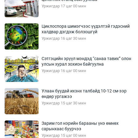
Уржигдар 17 цаг 00 мин
Циклоспора шимэгчээс үүдэлтэй гэдэсний
халдвар дэгдэж болзошгүй
Уржигдар 16 цаг 30 мин
Сэтгэцийн эрүүл мэндэд “санаа тавих” олон
улсын хурал зохион байгуулна
Уржигдар 16 цаг 00 мин
Улаан буудай ихэнх талбайд 10-12 см-ээр
өндөр ургажээ
Уржигдар 15 цаг 30 мин
Зарим гол нэрийн барааны үнэ өмнөх
сарынхаас буурчээ
Уржигдар 15 цаг 00 мин