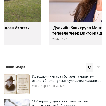
Дэлхийн банк групп Монгол дахь суурин
төлөөлөгчөөр Викториа Делмоныг томиллоо
2026-07-27
Шинэ мэдээ
Их зохиолчийн уран бүтээл, туурвил зүйн
онцлогийг олон улсын судлаачид хэлэлцлээ
Уржигдар 17 цаг 30 мин
19 байршилд цахилгаан автомашин
цэнэглэх станц байгууллаа