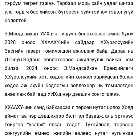
тэрбум төгрөг гэжээ. Тэрбээр морь сайн уядаг шигээ
улс төрд ч бас хийсэн, бүтээсэн зүйлтэй юү гэвэл үгүй
бололтой.
З.Мэндсайхан УИХ-ын гишүүн болохоосоо өмнө буюу
2020 оноос ХХААХҮ-ийн сайдаар У.Хүрэлсүхийн
Засгийн газарт томилогдон ажиллаж байв. Дараа нь
Л.Оюун-Эрдэнэ зөвлөхөөрөө ажиллуулж байсан юм
билээ. 2024 оноос З.Мэндсайхан Ерөнхийлөгч
У.Хүрэлсүхийн хот, хөдөөгийн хөгжил хариуцсан болон
хөдөө аж ахуйн бодлогын зөвлөхөөр нь томилогдон
ажиллаж байгаад УИХ-д нэр дэвшин сонгогджээ.
ХХААХҮ-ийн сайд байхаасаа л төрсөн нутаг болох Ховд
аймагтаа нэр дэвшихээр бэлтгэл базааж, аль эртнээс
тойргоо “усалж” явсан гэдэг. Тухайлбал, тэрбээр
сонгуулийн өмнөх жилийн өвлөөс нутаг нугынхаа