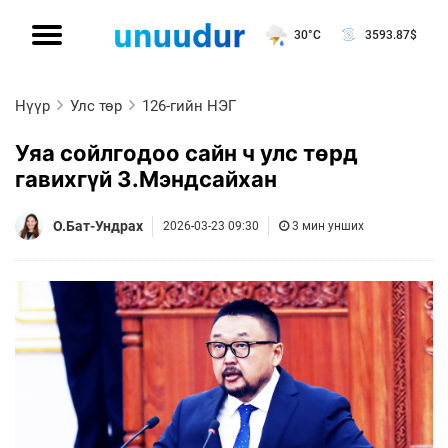
30°C
3593.87
$
Нүүр
Улс төр
126-гийн НЭГ
Уяа сойлгодоо сайн ч улс төрд
гавихгүй З.Мэндсайхан
О.Бат-Ундрах
2026-03-23 09:30
3 мин унших