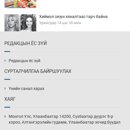
Хиймэл оюун хяналтаас гарч байна
Уржигдар 14 цаг 30 мин
РЕДАКЦЫН ЁС ЗҮЙ
Эмэгтэйчүүд Бээжин, эрэгтэйчүүд Японд
бэлтгэл базаахаар хилийн дээс алхлаа
Уржигдар 14 цаг 00 мин
Редакцын ёс зүй
СУРТАЛЧИЛГАА БАЙРШУУЛАХ
АНУ-ын Цэргийн кибер командлалаын
ажилтнууд амиа хорлох явдал эрс
нэмэгджээ
Үнийн санал харах
Уржигдар 13 цаг 52 мин
ХАЯГ
Монголын шигшээ Хонконгийн багийг ялж,
эхний хожлоо авлаа
Монгол Улс, Улаанбаатар 14200, Сүхбаатар дүүрэг 8-р
Уржигдар 13 цаг 30 мин
хороо, Алтангэрэлийн гудамж, Улаанбаатар зочид буудал