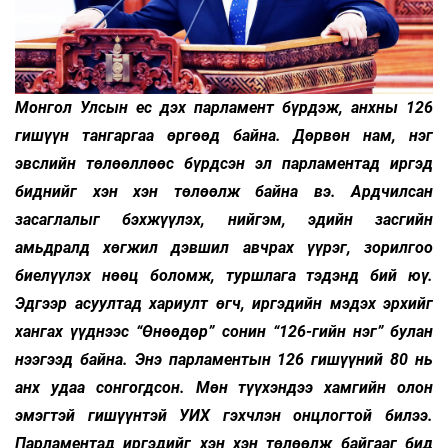
Монгол Улсын ес дэх парламент бүрдэж, анхны 126
гишүүн тангаргаа өргөөд байна. Дөрвөн нам, нэг
эвслийн төлөөллөөс бүрдсэн эл парламентад иргэд
биднийг хэн хэн төлөөлж байна вэ. Ардчилсан
засаглалыг бэхжүүлэх, нийгэм, эдийн засгийн
амьдралд хөгжил дэвшил авчрах үүрэг, зорилгоо
биелүүлэх нөөц боломж, туршлага тэдэнд бий юү.
Эдгээр асуултад хариулт өгч, иргэдийн мэдэх эрхийг
хангах үүднээс “Өнөөдөр” сонин “126-гийн нэг” булан
нээгээд байна. Энэ парламентын 126 гишүүний 80 нь
анх удаа сонгогдсон. Мөн түүхэндээ хамгийн олон
эмэгтэй гишүүнтэй УИХ гэхчлэн онцлогтой билээ.
Парламентад иргэдийг хэн хэн төлөөлж байгааг бид