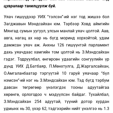
цувралаар танилцуулж буй.
Уяач гишүүдээр УИХ “тэлсэн”-ий нэг тод жишээ бол
Загджавын Мэндсайхан юм. Тэрбээр Ховд аймгийн
Мянгад сумын уугуул, улсын манлай уяач цолтой. Аав,
авга, нагац ах нар нь бүгд моринд хорхойтой, удам
дамжсан уяач аж. Анхны 126 гишүүнтэй парламент
дахь уяачдаас хамгийн том цолтой нь З.Мэндсайхан
гэдэг. Тодруулбал, өнгөрсөн удаа­гийн сонгуулийн үр
дүнд УИХ Д.Батбаяр, П.Мөнхтулга, Д.Жаргалсайхан,
О.Амгаланбаатар тэргүүтэй 10 гаруй уяачаар “бүл
нэмсэн”-ий нэг нь З.Мэндсайхан юм. Тэд бүгд тэрбум
давсан төгрөгөөр үнэлэгдэх тооны адуутайгаа
хөрөнгө, орлогодоо ч мэдүүлсэн байдаг. Тухайлбал,
З.Мэндсайхан 254 адуутай, түүний дотор хурдан
удмынх нь 30, үхэр 62, тэдгээрийн нийт үнэлгээ нь 1.3