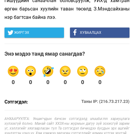
гишүүдийн санаачлан боловсруулж, УИХ-д хамтран
өргөн барьсан хуулийн таван төсөлд З.Мэндсайханы
нэр багтсан байна лээ.
ЖИРГЭХ
ХУВААЛЦАХ
Энэ мэдээ танд ямар санагдав?
0
0
0
0
0
0
Сэтгэгдэл:
Таны IP: (216.73.217.23)
АНХААРУУЛГА: Уншигчдын бичсэн сэтгэгдэлд unuudur.mn хариуцлага
хүлээхгүй болно. Манай сайт ХХЗХ-ны журмын дагуу зүй зохисгүй зарим
үг, хэллэгийг хязгаарласан тул Та сэтгэгдэл бичихдээ бусдын эрх ашгийг
хүндэтгэн үзнэ үү. Хэм хэмжээ зөрчсөн сэтгэгдлийг админ устгах эрхтэй.