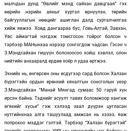
малчдын дунд “Өвлийг мэнд сайхан давцгаая” гэх
өөрийн нэрийн аяныг хүртэл өрнүүлэн, төрийн
байгууллагын нөөцийг ашиглан далд сурталчилгаа
хийж явжээ. Ховд дангаараа бус, Говь-Алтай, Завхан,
Увс аймагтай нэгдэж томсгосон тойрог болсон ч
тэрбээр МАНынхаа нэрээр сонгогдож чадсан. Гэсэн ч
З.Мэндсайхан гишүүн болсноосоо хойш хэвлэл, олон
нийтийн анхааралд ердөө хоёр л удаа өртжээ.
Эхнийх нь, өнгөрсөн оны есдүгээр сард болсон Халзан
бүрэгтэйн ордын ерөнхий хяналтын сонсголын үеэр
З.Мэндсайхан “Манай Мянгад сумаас 50 гаруй хүн
ирсэн байна. Тэднийг асуулт тавих боломжоор хангаж
өгөхийг хүсье” гэж хэлээд заал дүүрэн цугласан
нутгийнхнаа алга ташуулаад амжсан нь хэзээ, яаж
попрохоо мэддэг гэлтэй. Тэрбээр “Халзан бүрэгтэй”
төслийг эсэргүүцэгч УИХ-ын гишүүдийн нэг байсан ч