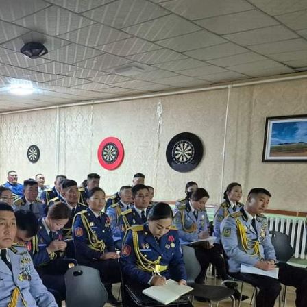
Ханш
Хэрэг з
Эрэлттэй мэдээ
Эрүүл м
Хууль ёс
Хүмүүс
Албаны 
Бусад
Life style
Ярилцл
Зөвлөгөө
Хоймор
Өнөөдрийн тухай
Уншигч-
өл