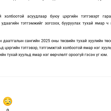
эй холбоотой асуудлаар буюу цэргийн тэтгэвэрт гар
г удаагийн тэтгэмжийг зогсоох, бууруулах тухай ямар ч
н даатгалын сангийн 2025 оны төсвийн тухай хуулийн төс
д цэргийн тэтгэвэр, тэтгэмжтэй холбоотой ямар нэг хуул
ийн тухай хуульд ямар нэг өөрчлөлт ороогүй гэсэн үг юм.
0