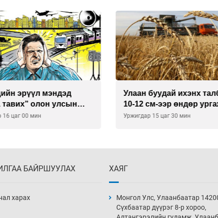
буудай ихэнх талбайд
Хиймэл оюун хяналтаас
см-ээр өндөр ургажээ
байна
 15 цаг 30 мин
Уржигдар 14 цаг 30 мин
ИЛГАА БАЙРШУУЛАХ
ХАЯГ
нал харах
Монгол Улс, Улаанбаатар 1420
Сүхбаатар дүүрэг 8-р хороо,
Алтангэрэлийн гудамж, Улаан