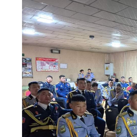
126-гийн НЭГ
Ертөнц
Спорт
Нийгэм
Бөх
Техник технологи
Сагсан бөмбөг
Шинжлэх ухаан
Хөлбөмбөг
Сонин хачин
Олимпын төрөл
Дэлхийн монгол
Тулааны спорт
Олимпын бус төр