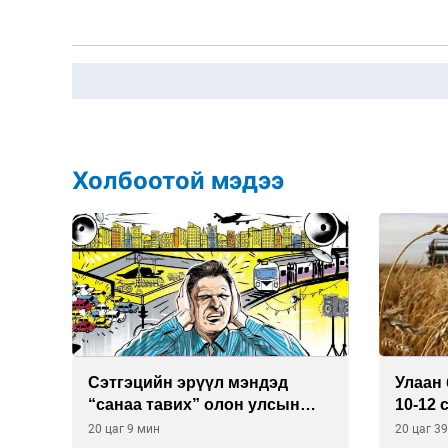
Холбоотой мэдээ
Сэтгэцийн эрүүл мэндэд
Улаан 
р
“санаа тавих” олон улсын
10-12 
хурал зохион байгуулна
20 цаг 9 мин
20 цаг 3