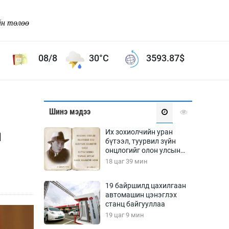
йн төлөө
08/8
30°C
3593.87
$
Соёл урлаг
Шинэ мэдээ
ой хөгжлийн зорилго -
Сонгодог урлаг
н
Их зохиолчийн уран
Ардын урлаг
бүтээл, туурвил зүйн
онцлогийг олон улсын
Дүрслэх урлаг
судлаачид хэлэлцлээ
18 цаг 39 мин
Өв соёл
таг
Кино урлаг
19 байршилд цахилгаан
автомашин цэнэглэх
 орчин
Цирк
станц байгууллаа
ол
19 цаг 9 мин
Рок поп, хип хоп
энд