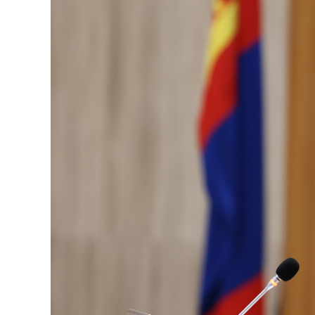
126-гийн НЭГ
Ертөнц
Спорт
Нийгэм
Бөх
Техник технологи
Сагсан бөмбөг
Шинжлэх ухаан
Хөлбөмбөг
Сонин хачин
Олимпын төрөл
Дэлхийн монгол
Тулааны спорт
Олимпын бус төр