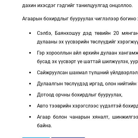
дахин ихэсдэг гэдгийг танилцуулгад онцоллоо.
Агаарын бохирдлыг бууруулах чиглэлээр богино 
Сэлбэ, Баянхошуу дэд төвийн 20 мянган
дулааны эх үүсвэрийн төслүүдийг хэрэгжүү
Гэр хорооллын айл өрхийн дулаан хангамжи
бусад эх үүсвэрт үе шаттай шилжүүлэх, уур
Сайжруулсан шахмал түлшний үйлдвэрлэли
Дулаалгын төслүүдэд иргэд, олон нийтийн 
Дотоод орчны бохирдлыг бууруулах,
Авто тээврийн хэрэгслээс үүдэлтэй бохир
Агаар болон чанарын хяналт, шинжилгэ
байна.