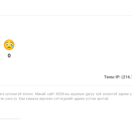
0
Таны IP: (216.
га хүлээхгүй болно. Манай сайт ХХЗХ-ны журмын дагуу зүй зохисгүй зарим үг
эн үзнэ үү. Хэм хэмжээ зөрчсөн сэтгэгдлийг админ устгах эрхтэй.