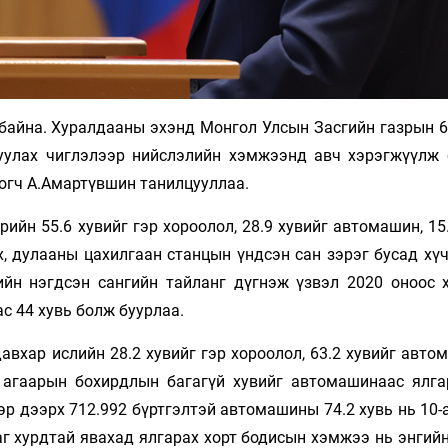
 байна. Хуралдааны эхэнд Монгол Улсын Засгийн газрын 6
уулах чиглэлээр нийслэлийн хэмжээнд авч хэрэгжүүлж 
огч А.Амартүвшин танилцууллаа.
йн 55.6 хувийг гэр хороолол, 28.9 хувийг автомашин, 15
х, дулааны цахилгаан станцын үндсэн сан зэрэг бусад хү
йн нэгдсэн сангийн тайланг дүгнэж үзвэл 2020 оноос 
с 44 хувь болж буурлаа.
авхар ислийн 28.2 хувийг гэр хороолол, 63.2 хувийг авт
 агаарын бохирдлын багагүй хувийг автомашинаас ялга
эр дээрх 712.992 бүртгэлтэй автомашины 74.2 хувь нь 10
 хурдтай явахад ялгарах хорт бодисын хэмжээ нь энгийн 