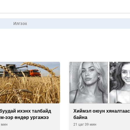
Илгээх
буудай ихэнх талбайд
Хиймэл оюун хяналтаас
см-ээр өндөр ургажээ
байна
9 мин
21 цаг 39 мин