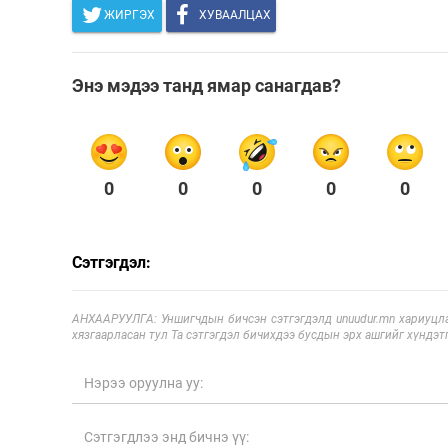
ЖИРГЭХ
ХУВААЛЦАХ
Энэ мэдээ танд ямар санагдав?
0
0
0
0
0
Сэтгэгдэл:
АНХААРУУЛГА: Уншигчдын бичсэн сэтгэгдэлд unuudur.mn хариуцла
хязгаарласан тул Та сэтгэгдэл бичихдээ бусдын эрх ашгийг хүндэтг