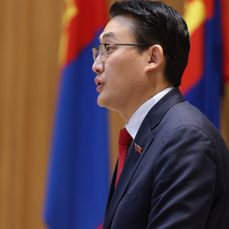
Ханш
Хэрэг з
Эрэлттэй мэдээ
Эрүүл м
Хууль ёс
Хүмүүс
Албаны 
Бусад
Life style
Ярилцл
Зөвлөгөө
Хоймор
Өнөөдрийн тухай
Уншигч-
өл