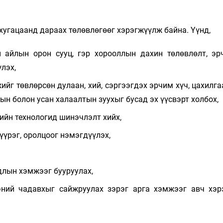
хугацаанд дараах төлөвлөгөөг хэрэгжүүлж байна. Үүнд,
 айлын орон сууц, гэр хорооллын дахин төлөвлөлт, эр
лэх,
йг төвлөрсөн дулаан, хий, сэргээгдэх эрчим хүч, цахилга
ын болон усан халаалтын зуухыг бусад эх үүсвэрт холбох,
йн технологид шинэчлэлт хийх,
үүрэг, оролцоог нэмэгдүүлэх,
длын хэмжээг бууруулах,
эний чадавхыг сайжруулах зэрэг арга хэмжээг авч хэр