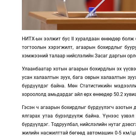
Олимп 2024
НИТХ-ын ээлжит бус II хуралдаан өнөөдөр болж
тогтоолын хэрэгжилт, агаарын бохирдлыг буур
хэмжээний талаар нийслэлийн Засаг даргын орл
Улаанбаатар хотын агаарын бохирдлын эх үүсвэри
усан халаалтын зуух, бага оврын халаалтын зуу
бүрдүүлдэг байна. Мөн Статистикийн мэдээлли
хороололд амьдардаг айл өрх өнөөдөр 50.2 хувиа
Гэсэн ч агаарын бохирдлыг бүрдүүлэгч азотын д
ялгарах утаа бүрэлдүүлж байна. Үүнээс үзвэл
бүрдүүлдэг. Тодруулбал, нийслэлийн нутаг дэвсг
жилийн насжилттай бөгөөд автомашин 0-5 км/цаг