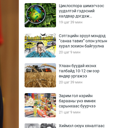
Урлагтай яриа
Циклоспора шимэгчээс
өрчил
үүдэлтэй гэдэсний
халдвар дэгдэж
энд-Эрхэм баян
болзошгүй
19 цаг 39 мин
Сэтгэцийн эрүүл мэндэд
“санаа тавих” олон улсын
хүний үг
хурал зохион байгуулна
20 цаг 9 мин
Улаан буудай ихэнх
талбайд 10-12 см-ээр
ага
Бусад
өндөр ургажээ
20 цаг 39 мин
Фото
сурвалжлагч
Видео
Зарим гол нэрийн
Инфографик
барааны үнэ өмнөх
сарынхаас буурчээ
Санал асуулга
21 цаг 9 мин
Хиймэл оюун хяналтаас