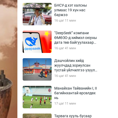
Урлагтай яриа
БНСУ-д хэт халсны
өрчил
улмаас 19 хүн нас
баржээ
энд-Эрхэм баян
16 цаг 11 мин
“DeepSeek” компани
ӨМӨЗО-д хиймэл оюуны
хүний үг
дата төв байгуулахаар
төлөвлөж байна
16 цаг 41 мин
Дашчойлин хийд
жуулчдад зориулсан
ага
Бусад
тусгай үйлчилгээ үзүүлж
эхэлжээ
16 цаг 41 мин
Фото
сурвалжлагч
Видео
Манайхан Тайванийн I, II
Инфографик
багийнхантай өрсөлдөх
нь
Санал асуулга
17 цаг 11 мин
Тарвага хууль бусаар