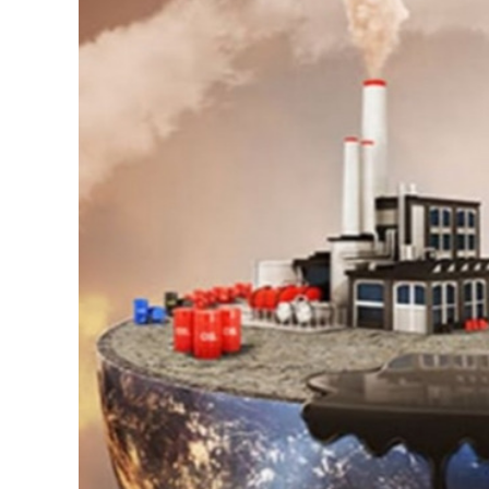
126-гийн НЭГ
Ертөнц
Спорт
Нийгэм
Бөх
Техник технологи
Сагсан бөмбөг
Шинжлэх ухаан
Хөлбөмбөг
Сонин хачин
Олимпын төрөл
Дэлхийн монгол
Тулааны спорт
Олимпын бус төр