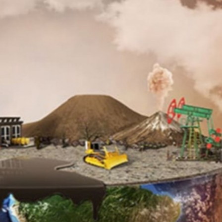
Ханш
Хэрэг з
Эрэлттэй мэдээ
Эрүүл м
Хууль ёс
Хүмүүс
Албаны 
Бусад
Life style
Ярилцл
Зөвлөгөө
Хоймор
Өнөөдрийн тухай
Уншигч-
өл