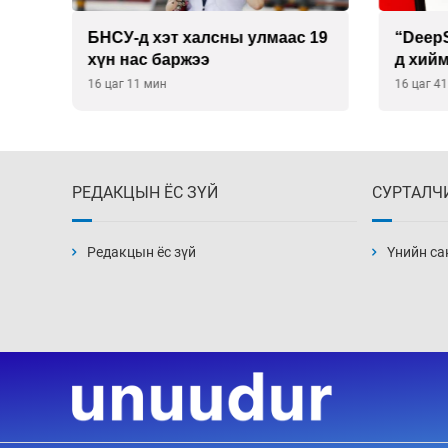
 19
“DeepSeek” компани ӨМӨЗО-
Дашчо
д хиймэл оюуны дата төв
зориул
байгуулахаар төлөвлөж
үзүүл
16 цаг 41 мин
16 цаг 4
байна
РЕДАКЦЫН ЁС ЗҮЙ
СУРТАЛЧ
Редакцын ёс зүй
Үнийн са