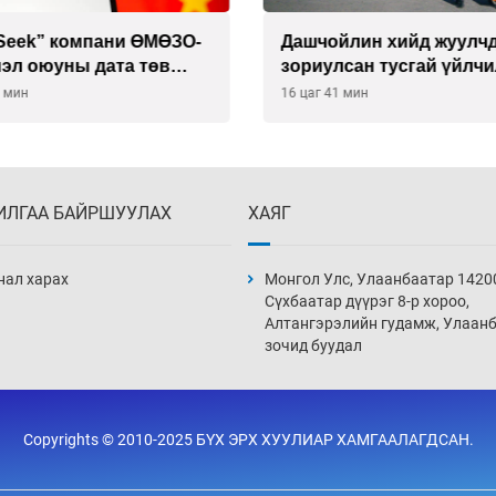
йлин хийд жуулчдад
Манайхан Тайванийн I, I
сан тусгай үйлчилгээ
багийнхантай өрсөлдөх
ж эхэлжээ
1 мин
17 цаг 11 мин
ИЛГАА БАЙРШУУЛАХ
ХАЯГ
нал харах
Монгол Улс, Улаанбаатар 1420
Сүхбаатар дүүрэг 8-р хороо,
Алтангэрэлийн гудамж, Улаан
зочид буудал
Copyrights © 2010-2025 БҮХ ЭРХ ХУУЛИАР ХАМГААЛАГДСАН.