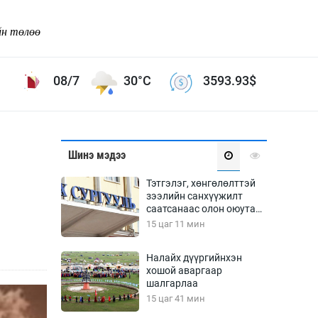
йн төлөө
08/7
30°C
3593.93
$
Соёл урлаг
Шинэ мэдээ
ой хөгжлийн зорилго -
Сонгодог урлаг
Тэтгэлэг, хөнгөлөлттэй
Ардын урлаг
зээлийн санхүүжилт
саатсанаас олон оюутан
Дүрслэх урлаг
төлбөрийн дарамтад
15 цаг 11 мин
Өв соёл
оров
таг
Кино урлаг
Налайх дүүргийнхэн
хошой аваргаар
 орчин
Цирк
шалгарлаа
ол
15 цаг 41 мин
Рок поп, хип хоп
энд