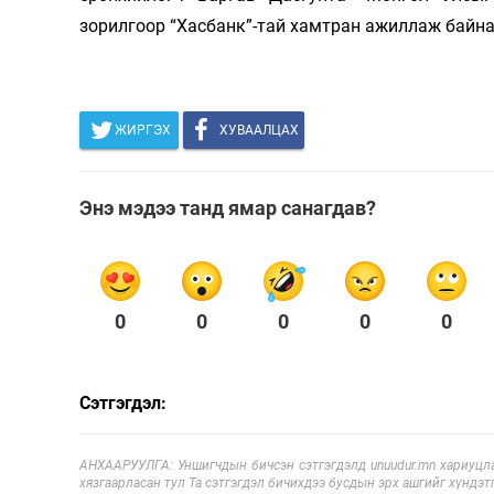
зорилгоор “Хасбанк”-тай хамтран ажиллаж байна
ЖИРГЭХ
ХУВААЛЦАХ
Энэ мэдээ танд ямар санагдав?
0
0
0
0
0
Сэтгэгдэл:
АНХААРУУЛГА: Уншигчдын бичсэн сэтгэгдэлд unuudur.mn хариуцла
хязгаарласан тул Та сэтгэгдэл бичихдээ бусдын эрх ашгийг хүндэтг