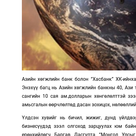
Олимп 2024
Азийн хөгжлийн банк болон “Хасбанк” ХК-ийнх
Энэхүү багц нь Азийн хөгжлийн банкны 40, Ази
сангийн 10 сая ам.долларын хөнгөлөлттэй зээ
амьсгалын өөрчлөлтөд дасан зохицох, нөлөөллий
Үлдсэн хувийг нь бичил, жижиг, дунд үйлдв
бизнесүүдэд зээл олгоход зарцуулах юм бай
ерөнхийлөгч Баргав Дасгупта “Монгол Улсы