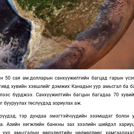
ан 50 сая ам.долларын санхүүжилтийн багцад гарын үсэг
 тивд хувийн хэвшлийг дэмжих Канадын уур амьсгал ба б
лээс бүрджээ. Санхүүжилтийн багцын багадаа 70 хувий
г бууруулах төслүүдэд зориулах аж.
эрүүдэд, тэр дундаа эмэгтэйчүүдийн эзэмшдэг болон 
на. Азийн хөгжлийн банкны зах зээлийн шийдэл хариу
г уур амьсгалын өөрчлөлтийн нөлөөллөөс хамгаалаха