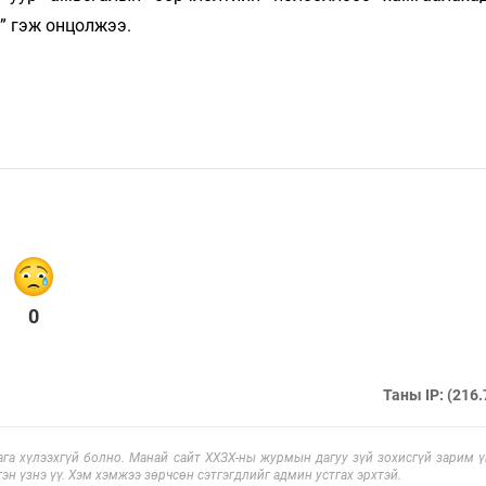
” гэж онцолжээ.
0
Таны IP: (216.
га хүлээхгүй болно. Манай сайт ХХЗХ-ны журмын дагуу зүй зохисгүй зарим үг
эн үзнэ үү. Хэм хэмжээ зөрчсөн сэтгэгдлийг админ устгах эрхтэй.