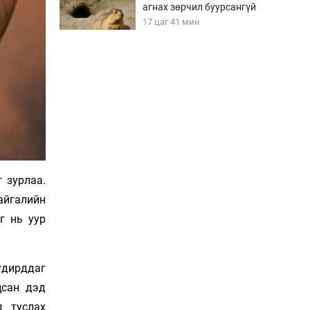
агнах зөрчил буурсангүй
17 цаг 41 мин
Х.Улам-Өрнөх байр
урагшилж, долоод
жагсжээ
18 цаг 11 мин
Ж.Лхагвабат өсвөр
үеийнхний ДАШТ-ийг
дэнсэлнэ
 зурлаа.
18 цаг 41 мин
айгалийн
Иран тэсэж үлдсэн ч
г нь уур
удаан хугацаанд хүнд
үеийг туулна
19 цаг 11 мин
удирддаг
Боловсролын зээлийн
цсан дэд
сангаар гадаадад
д туслах