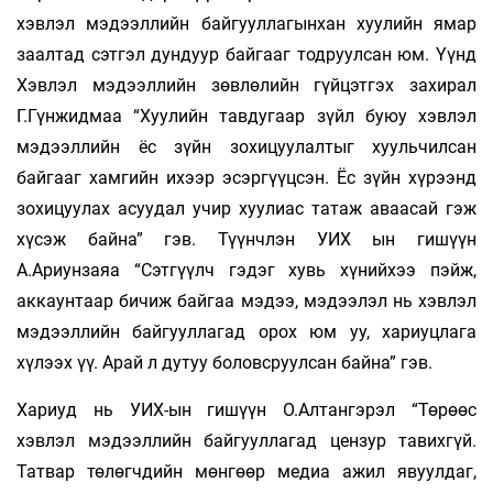
хэвлэл мэдээллийн байгууллагынхан хуулийн ямар
заалтад сэтгэл дундуур байгааг тодруулсан юм. Үүнд
Хэвлэл мэдээллийн зөвлөлийн гүйцэтгэх захирал
Г.Гүнжидмаа “Хуулийн тавдугаар зүйл буюу хэвлэл
мэдээллийн ёс зүйн зохицуулалтыг хуульчилсан
байгааг хамгийн ихээр эсэргүүцсэн. Ёс зүйн хүрээнд
зохицуулах асуудал учир хуулиас татаж аваасай гэж
хүсэж байна” гэв. Түүнчлэн УИХ ын гишүүн
А.Ариунзаяа “Сэтгүүлч гэдэг хувь хүнийхээ пэйж,
аккаунтаар бичиж байгаа мэдээ, мэдээлэл нь хэвлэл
мэдээллийн байгууллагад орох юм уу, хариуцлага
хүлээх үү. Арай л дутуу боловсруулсан байна” гэв.
Хариуд нь УИХ-ын гишүүн О.Алтангэрэл “Төрөөс
хэвлэл мэдээллийн байгууллагад цензур тавихгүй.
Татвар төлөгчдийн мөнгөөр медиа ажил явуулдаг,