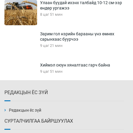
Улаан буудай ихэнх талбайд 10-12 см-ээр
өндөр ургажээ
8 цаг 51 мин
Зарим гол нэрийн барааны үнэ өмнөх
сарынхаас буурчээ
9 цаг 21 мин
Хиймэл оюун хяналтаас гарч байна
9 цаг 51 мин
РЕДАКЦЫН ЁС ЗҮЙ
Эмэгтэйчүүд Бээжин, эрэгтэйчүүд Японд
бэлтгэл базаахаар хилийн дээс алхлаа
10 цаг 21 мин
Редакцын ёс зүй
СУРТАЛЧИЛГАА БАЙРШУУЛАХ
АНУ-ын Цэргийн кибер командлалаын
ажилтнууд амиа хорлох явдал эрс