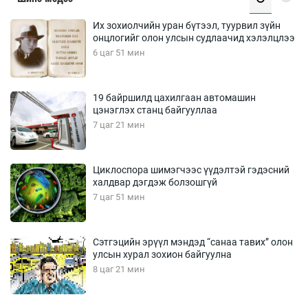
Их зохиолчийн уран бүтээл, туурвил зүйн
онцлогийг олон улсын судлаачид хэлэлцлээ
6 цаг 51 мин
19 байршилд цахилгаан автомашин
цэнэглэх станц байгууллаа
7 цаг 21 мин
Циклоспора шимэгчээс үүдэлтэй гэдэсний
халдвар дэгдэж болзошгүй
7 цаг 51 мин
Сэтгэцийн эрүүл мэндэд “санаа тавих” олон
улсын хурал зохион байгуулна
8 цаг 21 мин