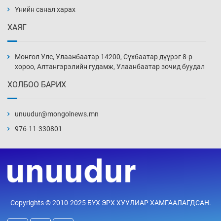
нэмэгджээ
Үнийн санал харах
10 цаг 28 мин
ХАЯГ
Монголын шигшээ Хонконгийн багийг ялж,
эхний хожлоо авлаа
Монгол Улс, Улаанбаатар 14200, Сүхбаатар дүүрэг 8-р
10 цаг 51 мин
хороо, Алтангэрэлийн гудамж, Улаанбаатар зочид буудал
ХОЛБОО БАРИХ
Техникийн өндөр үзүүлэлттэй агаарын хөлөг
худалдан авах хүсэлтээ уламжлав
unuudur@mongolnews.mn
11 цаг 21 мин
976-11-330801
“Шатахууны бус, бодлогын хомсдол
нүүрлээд байна”
11 цаг 51 мин
Дөрвөн чиглэлд шөнийн автобус иргэдэд
Copyrights © 2010-2025 БҮХ ЭРХ ХУУЛИАР ХАМГААЛАГДСАН.
үйлчилж буй гэв
12 цаг 21 мин