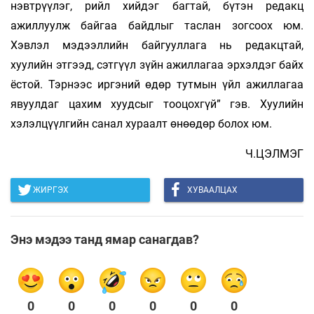
нэвтрүүлэг, рийл хийдэг багтай, бүтэн редакц
ажиллуулж байгаа байдлыг таслан зогсоох юм.
Хэвлэл мэдээллийн байгууллага нь редакцтай,
хуулийн этгээд, сэтгүүл зүйн ажиллагаа эрхэлдэг байх
ёстой. Тэрнээс иргэний өдөр тутмын үйл ажиллагаа
явуулдаг цахим хуудсыг тооцохгүй” гэв. Хуулийн
хэлэлцүүлгийн санал хураалт өнөөдөр болох юм.
Ч.ЦЭЛМЭГ
ЖИРГЭХ
ХУВААЛЦАХ
Энэ мэдээ танд ямар санагдав?
0
0
0
0
0
0