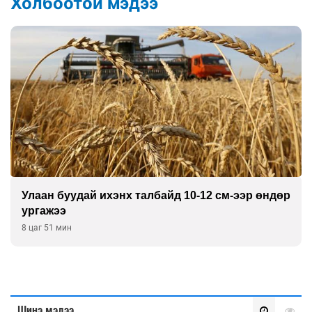
Холбоотой мэдээ
Улаан буудай ихэнх талбайд 10-12 см-ээр өндөр
ургажээ
8 цаг 51 мин
Шинэ мэдээ