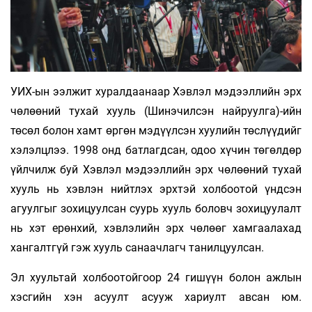
УИХ-ын ээлжит хуралдаанаар Хэвлэл мэдээллийн эрх
чөлөөний тухай хууль (Шинэчилсэн найруулга)-ийн
төсөл болон хамт өргөн мэдүүлсэн хуулийн төслүүдийг
хэлэлцлээ. 1998 онд батлагдсан, одоо хүчин төгөлдөр
үйлчилж буй Хэвлэл мэдээллийн эрх чөлөөний тухай
хууль нь хэвлэн нийтлэх эрхтэй холбоотой үндсэн
агуулгыг зохицуулсан суурь хууль боловч зохицуулалт
нь хэт ерөнхий, хэвлэлийн эрх чөлөөг хамгаалахад
хангалтгүй гэж хууль санаачлагч танилцуулсан.
Эл хуультай холбоотойгоор 24 гишүүн болон ажлын
хэсгийн хэн асуулт асууж хариулт авсан юм.