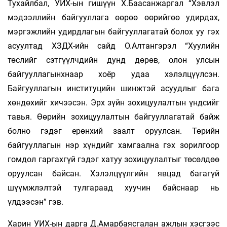
Тухайлбал, УИХ-ын гишүүн Х.Баасанжаргал “Хэвлэл
мэдээллийн байгууллага өөрөө өөрийгөө удирдах,
мэргэжлийн удирдлагын байгууллагатай болох уу гэх
асуултад ХЗДХ-ийн сайд О.Алтангэрэл “Хуулийн
төслийг сэтгүүлчдийн дунд дөрөв, олон улсын
байгууллагынхнаар хоёр удаа хэлэлцүүлсэн.
Байгууллагын институцийн шинжтэй асуудлыг бага
хөндөхийг хичээсэн. Эрх зүйн зохицуулалтын үндсийг
тавья. Өөрийн зохицуулалтын байгууллагатай байж
болно гэдэг ерөнхий заалт оруулсан. Төрийн
байгууллагын нэр хүндийг хамгаална гэх зорилгоор
гомдол гаргахгүй гэдэг хатуу зохицуулалтыг төсөлдөө
оруулсан байсан. Хэлэлцүүлгийн явцад багагүй
шүүмжлэлтэй тулгараад хуучин байснаар нь
үлдээсэн” гэв.
Харин УИХ-ын дарга Д.Амарбаясгалан ажлын хэсгээс