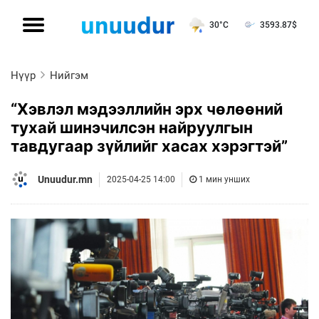
30°C
3593.87
$
Нүүр
Нийгэм
“Хэвлэл мэдээллийн эрх чөлөөний
тухай шинэчилсэн найруулгын
тавдугаар зүйлийг хасах хэрэгтэй”
Unuudur.mn
2025-04-25 14:00
1 мин унших