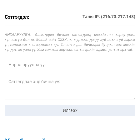
Сэтгэгдэл:
Таны IP: (216.73.217.148)
АНХААРУУЛГА: Уншигчдын бичсэн сэтгэгдэлд unuudur.mn хариуцлага
хүлээхгүй болно. Манай сайт ХХЗХ-ны журмын дагуу зүй зохисгүй зарим
үг, хэллэгийг хязгаарласан тул Та сэтгэгдэл бичихдээ бусдын эрх ашгийг
хүндэтгэн үзнэ үү. Хэм хэмжээ зөрчсөн сэтгэгдлийг админ устгах эрхтэй.
Илгээх