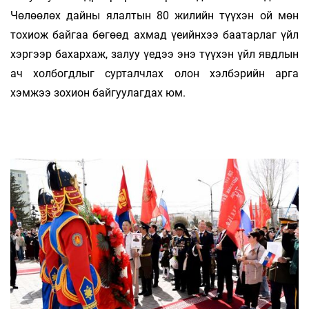
Чөлөөлөх дайны ялалтын 80 жилийн түүхэн ой мөн
тохиож байгаа бөгөөд ахмад үеийнхээ баатарлаг үйл
хэргээр бахархаж, залуу үедээ энэ түүхэн үйл явдлын
ач холбогдлыг сурталчлах олон хэлбэрийн арга
хэмжээ зохион байгуулагдах юм.