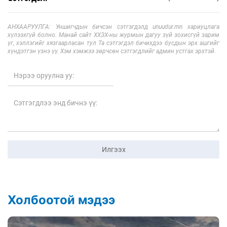
АНХААРУУЛГА: Уншигчдын бичсэн сэтгэгдэлд unuudur.mn хариуцлага
хүлээхгүй болно. Манай сайт ХХЗХ-ны журмын дагуу зүй зохисгүй зарим
үг, хэллэгийг хязгаарласан тул Та сэтгэгдэл бичихдээ бусдын эрх ашгийг
хүндэтгэн үзнэ үү. Хэм хэмжээ зөрчсөн сэтгэгдлийг админ устгах эрхтэй.
Илгээх
Холбоотой мэдээ