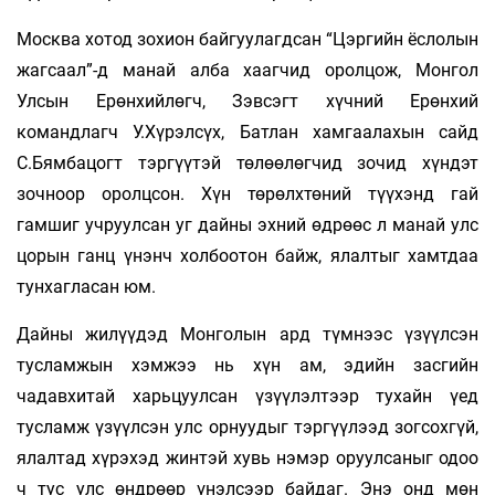
Москва хотод зохион байгуулагдсан “Цэргийн ёслолын
жагсаал”-д манай алба хаагчид оролцож, Монгол
Улсын Ерөнхийлөгч, Зэвсэгт хүчний Ерөнхий
командлагч У.Хүрэлсүх, Батлан хамгаалахын сайд
С.Бямбацогт тэргүүтэй төлөөлөгчид зочид хүндэт
зочноор оролцсон. Хүн төрөлхтөний түүхэнд гай
гамшиг учруулсан уг дайны эхний өдрөөс л манай улс
цорын ганц үнэнч холбоотон байж, ялалтыг хамтдаа
тунхагласан юм.
Дайны жилүүдэд Монголын ард түмнээс үзүүлсэн
тусламжын хэмжээ нь хүн ам, эдийн засгийн
чадавхитай харьцуулсан үзүүлэлтээр тухайн үед
тусламж үзүүлсэн улс орнуудыг тэргүүлээд зогсохгүй,
ялалтад хүрэхэд жинтэй хувь нэмэр оруулсаныг одоо
ч тус улс өндрөөр үнэлсээр байдаг. Энэ онд мөн