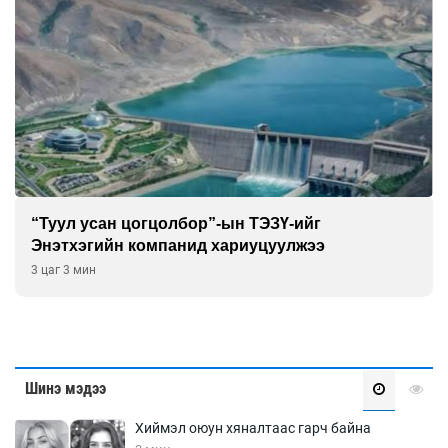
“Туул усан цогцолбор”-ын ТЭЗҮ-ийг
Энэтхэгийн компанид хариуцуулжээ
3 цаг 3 мин
Шинэ мэдээ
Хиймэл оюун хяналтаас гарч байна