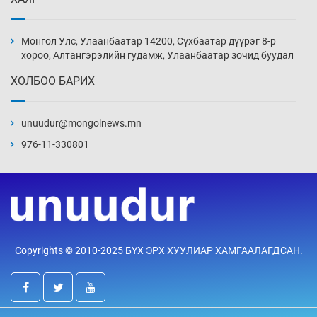
Сурагчдын дүрэмт хувцасны иж бүрдэлд
поло цамц орууллаа
Монгол Улс, Улаанбаатар 14200, Сүхбаатар дүүрэг 8-р
4 цаг 3 мин
хороо, Алтангэрэлийн гудамж, Улаанбаатар зочид буудал
ХОЛБОО БАРИХ
Шинжлэх ухаанаа хөсөр хаясан улс
чадваргүй мэргэжилтнүүд л “үйлдвэрлэдэг”
unuudur@mongolnews.mn
4 цаг 33 мин
976-11-330801
Аппликэйшн хөгжүүлэхийн оронд ажлаа хий,
Г.Дамдинням сайд аа
5 цаг 3 мин
Эвдэрхий замаар түрээ барьж, иргэдийнхээ
Copyrights © 2010-2025 БҮХ ЭРХ ХУУЛИАР ХАМГААЛАГДСАН.
халаасыг тэмтэрч эхэллээ
5 цаг 33 мин