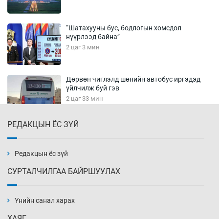
“Шатахууны бус, бодлогын хомсдол
нүүрлээд байна”
2 цаг 3 мин
Дөрвөн чиглэлд шөнийн автобус иргэдэд
үйлчилж буй гэв
2 цаг 33 мин
РЕДАКЦЫН ЁС ЗҮЙ
“Туул усан цогцолбор”-ын ТЭЗҮ-ийг
Энэтхэгийн компанид хариуцуулжээ
3 цаг 3 мин
Редакцын ёс зүй
СУРТАЛЧИЛГАА БАЙРШУУЛАХ
Алтны үнэ долоо хоногийнхоо дээд түвшинд
хүрэв
Үнийн санал харах
3 цаг 33 мин
ХАЯГ