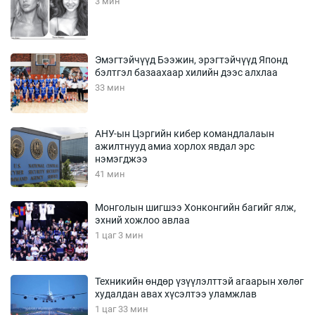
3 мин
Эмэгтэйчүүд Бээжин, эрэгтэйчүүд Японд
бэлтгэл базаахаар хилийн дээс алхлаа
33 мин
АНУ-ын Цэргийн кибер командлалаын
ажилтнууд амиа хорлох явдал эрс
нэмэгджээ
41 мин
Монголын шигшээ Хонконгийн багийг ялж,
эхний хожлоо авлаа
1 цаг 3 мин
Техникийн өндөр үзүүлэлттэй агаарын хөлөг
худалдан авах хүсэлтээ уламжлав
1 цаг 33 мин