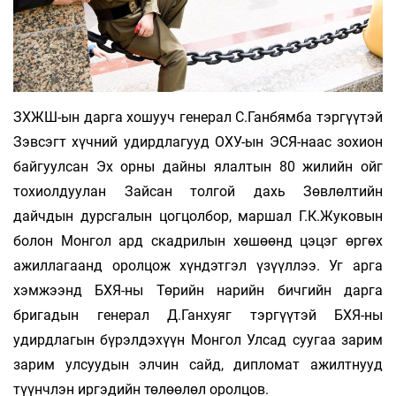
ЗХЖШ-ын дарга хошууч генерал С.Ганбямба тэргүүтэй
Зэвсэгт хүчний удирдлагууд ОХУ-ын ЭСЯ-наас зохион
байгуулсан Эх орны дайны ялалтын 80 жилийн ойг
тохиолдуулан Зайсан толгой дахь Зөвлөлтийн
дайчдын дурсгалын цогцолбор, маршал Г.К.Жуковын
болон Монгол ард скадрилын хөшөөнд цэцэг өргөх
ажиллагаанд оролцож хүндэтгэл үзүүллээ. Уг арга
хэмжээнд БХЯ-ны Төрийн нарийн бичгийн дарга
бригадын генерал Д.Ганхуяг тэргүүтэй БХЯ-ны
удирдлагын бүрэлдэхүүн Монгол Улсад суугаа зарим
зарим улсуудын элчин сайд, дипломат ажилтнууд
түүнчлэн иргэдийн төлөөлөл оролцов.