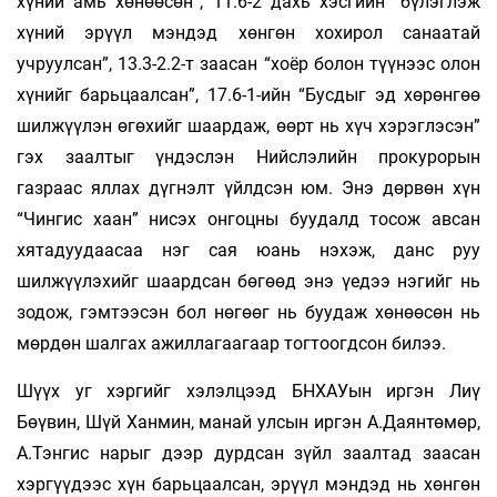
хүний амь хөнөөсөн”, 11.6-2 дахь хэсгийн “бүлэглэж
хүний эрүүл мэндэд хөнгөн хохирол санаатай
учруулсан”, 13.3-2.2-т заасан “хоёр болон түүнээс олон
хүнийг барьцаалсан”, 17.6-1-ийн “Бусдыг эд хөрөнгөө
шилжүүлэн өгөхийг шаардаж, өөрт нь хүч хэрэглэсэн”
гэх заалтыг үндэслэн Нийслэлийн прокурорын
газраас яллах дүгнэлт үйлдсэн юм. Энэ дөрвөн хүн
“Чингис хаан” нисэх онгоцны буудалд тосож авсан
хятадуудаасаа нэг сая юань нэхэж, данс руу
шилжүүлэхийг шаардсан бөгөөд энэ үедээ нэгийг нь
зодож, гэмтээсэн бол нөгөөг нь буудаж хөнөөсөн нь
мөрдөн шалгах ажиллагаагаар тогтоогдсон билээ.
Шүүх уг хэргийг хэлэлцээд БНХАУын иргэн Лиү
Бөүвин, Шүй Ханмин, манай улсын иргэн А.Даянтөмөр,
А.Тэнгис нарыг дээр дурдсан зүйл заалтад заасан
хэргүүдээс хүн барьцаалсан, эрүүл мэндэд нь хөнгөн