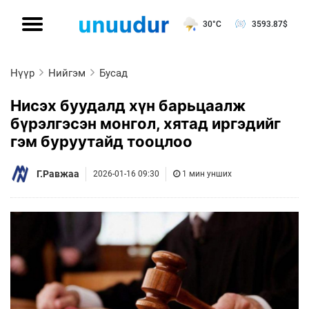
30°C
3593.87
$
Нүүр
Нийгэм
Бусад
Нисэх буудалд хүн барьцаалж
бүрэлгэсэн монгол, хятад иргэдийг
гэм буруутайд тооцлоо
Г.Равжаа
2026-01-16 09:30
1 мин унших