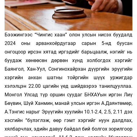
Бээжингээс “Чингис хаан” олон улсын нисэх буудалд
2024 оны арванхоёрдугаар сарын 5-нд буусан
онгоцоор ирсэн хятад иргэдийг барьцаалж, нэгийг нь
буудаж хөнөөсөн дөрвөн хүнд холбогдох хэргийг
Баянгол, Хан-Уул, Сонгинохайрхан дүүргийн эрүүгийн
хэргийн анхан шатны тойргийн шүүх уржигдар
хэлэлцэн 22.00 цагийн үед шийдвэрээ танилцууллаа.
Монгол Улсад түр оршин суудаг БНХАУын иргэн Лиү
Бөүвин, Шүй Ханмин, манай улсын иргэн А.Даянтөмөр,
А.Тэнгис нарыг Эрүүгийн хуулийн 10.1-2.4, 2.5, 2.11 дэх
хэсгийн “бүлэглэж, өөр гэмт хэргийг нуун далдлах,
хялбарчлах, эдийн давуу байдал бий болгох зорилгоор