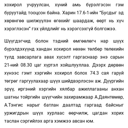
хохирол учруулсан, хүний амь бүрэлгэсэн гэм
буруутайд тооцсон байна. Харин 17.6-1-ийн “Бусдыг эд
хөрөнгөө шилжүүлэн өгөхийг шаардаж, өөрт нь хүч
хэрэглэсэн” гэх үйлдлийг нь хэрэгсэхгүй болгожээ.
Шүүгдэгчид болон тэдний өмгөөлөгч нар шүүх
бүрэлдэхүүнд хандан хохирол нөхөн төлбөр төлөхийн
тулд завсарлага авах хүсэлт гаргаснаар энэ сарын
21-­ний 08.30 цаг хүртэл хойшлууллаа. Дээрх дөрвөн
хүнээс гэмт хэргийн хохирол болох 74.3 сая гаруй
төгрөг гаргуулахаар шүүх шийдвэрлэсэн аж. Дүүргийн
эрүү, иргэний хэргийн хялбар ажиллагааны анхан
шатны тойргийн шүүгчийн захирамжаар А.Даянтөмөр,
А.Тэнгис нарыг батлан даалтад гаргаад байсныг
уржигдрын шүүх хурлаас өөрчилж, цагдан хорих
таслан сэргийлэх арга хэмжээ авсан юм.