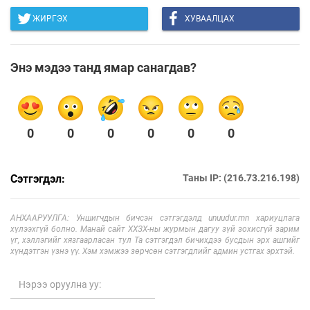
ЖИРГЭХ
ХУВААЛЦАХ
Энэ мэдээ танд ямар санагдав?
0
0
0
0
0
0
Сэтгэгдэл:
Таны IP: (216.73.216.198)
АНХААРУУЛГА: Уншигчдын бичсэн сэтгэгдэлд unuudur.mn хариуцлага
хүлээхгүй болно. Манай сайт ХХЗХ-ны журмын дагуу зүй зохисгүй зарим
үг, хэллэгийг хязгаарласан тул Та сэтгэгдэл бичихдээ бусдын эрх ашгийг
хүндэтгэн үзнэ үү. Хэм хэмжээ зөрчсөн сэтгэгдлийг админ устгах эрхтэй.