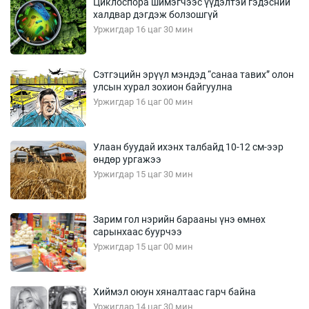
Циклоспора шимэгчээс үүдэлтэй гэдэсний
халдвар дэгдэж болзошгүй
Уржигдар 16 цаг 30 мин
Сэтгэцийн эрүүл мэндэд “санаа тавих” олон
улсын хурал зохион байгуулна
Уржигдар 16 цаг 00 мин
Улаан буудай ихэнх талбайд 10-12 см-ээр
өндөр ургажээ
Уржигдар 15 цаг 30 мин
Зарим гол нэрийн барааны үнэ өмнөх
сарынхаас буурчээ
Уржигдар 15 цаг 00 мин
Хиймэл оюун хяналтаас гарч байна
Уржигдар 14 цаг 30 мин