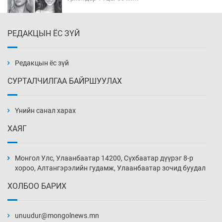
РЕДАКЦЫН ЁС ЗҮЙ
Эмэгтэйчүүд Бээжин, эрэгтэйчүүд Японд
бэлтгэл базаахаар хилийн дээс алхлаа
Уржигдар 14 цаг 00 мин
Редакцын ёс зүй
СУРТАЛЧИЛГАА БАЙРШУУЛАХ
АНУ-ын Цэргийн кибер командлалаын
ажилтнууд амиа хорлох явдал эрс
нэмэгджээ
Үнийн санал харах
Уржигдар 13 цаг 52 мин
ХАЯГ
Монголын шигшээ Хонконгийн багийг ялж,
эхний хожлоо авлаа
Монгол Улс, Улаанбаатар 14200, Сүхбаатар дүүрэг 8-р
Уржигдар 13 цаг 30 мин
хороо, Алтангэрэлийн гудамж, Улаанбаатар зочид буудал
ХОЛБОО БАРИХ
Техникийн өндөр үзүүлэлттэй агаарын хөлөг
худалдан авах хүсэлтээ уламжлав
unuudur@mongolnews.mn
Уржигдар 13 цаг 00 мин