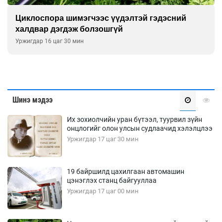
Сэтгэцийн эрүүл мэндэд “санаа тавих” олон
улсын хурал зохион байгуулна
Уржигдар 16 цаг 00 мин
Шинэ мэдээ
Их зохиолчийн уран бүтээл, туурвил зүйн
онцлогийг олон улсын судлаачид хэлэлцлээ
Уржигдар 17 цаг 30 мин
19 байршилд цахилгаан автомашин
цэнэглэх станц байгууллаа
Уржигдар 17 цаг 00 мин