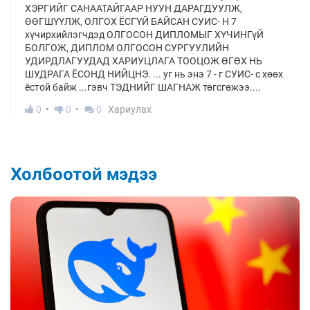
ХЭРГИЙГ САНААТАЙГААР НУУН ДАРАГДУУЛЖ,
ӨӨГШҮҮЛЖ, ОЛГОХ ЁСГҮЙ БАЙСАН СУИС- Н 7
хүчирхийлэгчдэд ОЛГОСОН ДИПЛОМЫГ ХҮЧИНГүЙ
БОЛГОЖ, ДИПЛОМ ОЛГОСОН СУРГУУЛИЙН
УДИРДЛАГУУДАД ХАРИУЦЛАГА ТООЦОЖ ӨГӨХ НЬ
ШУДРАГА ЁСОНД НИЙЦНЭ. ... уг нь энэ 7 - г СУИС- с хөөх
ёстой байж ...гэвч ТЭДНИЙГ ШАГНАЖ төгсгөжээ....
0
0
0
Хариулах
Холбоотой мэдээ