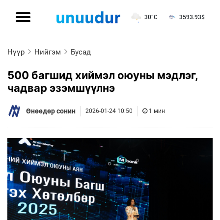
30°C
3593.93
$
Нүүр
Нийгэм
Бусад
500 багшид хиймэл оюуны мэдлэг,
чадвар эзэмшүүлнэ
Өнөөдөр сонин
2026-01-24 10:50
1 мин