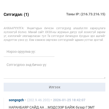
Сэтгэгдэл: (1)
Таны IP: (216.73.216.15)
АНХААРУУЛГА: Уншигчдын бичсэн сэтгэгдэлд unuudur.mn хариуцлага
хүлээхгүй болно. Манай сайт ХХЗХ-ны журмын дагуу зүй зохисгүй зарим
үг, хэллэгийг хязгаарласан тул Та сэтгэгдэл бичихдээ бусдын эрх ашгийг
хүндэтгэн үзнэ үү. Хэм хэмжээ зөрчсөн сэтгэгдлийг админ устгах эрхтэй.
Илгээх
songogch
(202.9.46.203)
2026-01-25 18:42:07
НАРАНБАЯР САЙД АА ...МЭДСЭЭР БАЙЖ бузар ГЭМТ