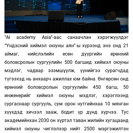
“AI academy Asia”-аас санаачлан хэрэгжүүлдэг
“Үндэсний хиймэл оюуны аян”-ы хүрээнд энэ онд 21
аймаг, нийслэлийн есөн дүүргийн ерөнхий
боловсролын сургуулийн 500 багшид хиймэл оюуны
мэдлэг, чадвар эзэмшүүлж, үүнийгээ сурагчдад
түгээхэд нь анхаарч ажиллах юм байна. Өнгөрсөн онд
ерөнхий боловсролын сургуулийн 450 багш, 50
инженерийг хиймэл оюуны мэдлэг, хэрэглээнд
сургаснаар сургууль, сум орон нутгийн­хаа 10 мянган
хүүхдэд хичээл зааж, бодит үр дүнд хүрчээ. Тус
академийнхан 2030 он хүртэл таван жилийн хугацаанд
хиймэл оюуны чиглэлээр нийт 2500 мэргэжилтэн