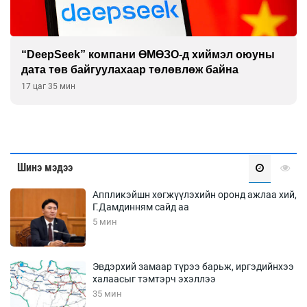
“DeepSeek” компани ӨМӨЗО-д хиймэл оюуны
дата төв байгуулахаар төлөвлөж байна
17 цаг 35 мин
Шинэ мэдээ
Аппликэйшн хөгжүүлэхийн оронд ажлаа хий,
Г.Дамдинням сайд аа
5 мин
Эвдэрхий замаар түрээ барьж, иргэдийнхээ
халаасыг тэмтэрч эхэллээ
35 мин