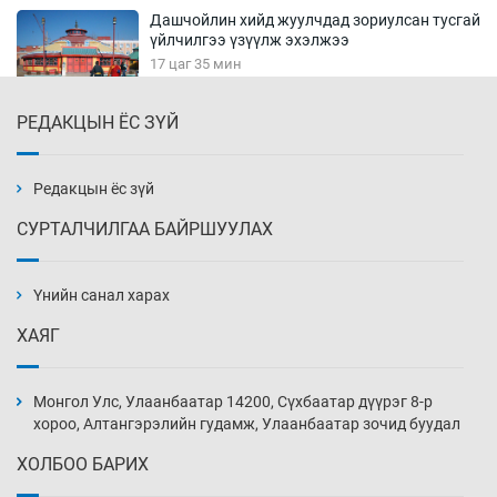
Дашчойлин хийд жуулчдад зориулсан тусгай
үйлчилгээ үзүүлж эхэлжээ
17 цаг 35 мин
РЕДАКЦЫН ЁС ЗҮЙ
Манайхан Тайванийн I, II багийнхантай
өрсөлдөх нь
18 цаг 5 мин
Редакцын ёс зүй
СУРТАЛЧИЛГАА БАЙРШУУЛАХ
Тарвага хууль бусаар агнах зөрчил
буурсангүй
Үнийн санал харах
18 цаг 35 мин
ХАЯГ
Х.Улам-Өрнөх байр урагшилж, долоод
жагсжээ
Монгол Улс, Улаанбаатар 14200, Сүхбаатар дүүрэг 8-р
19 цаг 5 мин
хороо, Алтангэрэлийн гудамж, Улаанбаатар зочид буудал
ХОЛБОО БАРИХ
Ж.Лхагвабат өсвөр үеийнхний ДАШТ-ийг