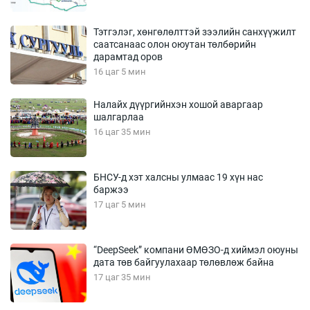
Тэтгэлэг, хөнгөлөлттэй зээлийн санхүүжилт
саатсанаас олон оюутан төлбөрийн
дарамтад оров
16 цаг 5 мин
Налайх дүүргийнхэн хошой аваргаар
шалгарлаа
16 цаг 35 мин
БНСУ-д хэт халсны улмаас 19 хүн нас
баржээ
17 цаг 5 мин
“DeepSeek” компани ӨМӨЗО-д хиймэл оюуны
дата төв байгуулахаар төлөвлөж байна
17 цаг 35 мин