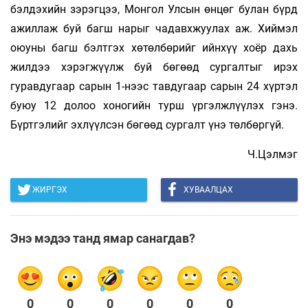
бэлдэхийн зэрэгцээ, Монгол Улсын өнцөг булан бүрд
ажиллаж буй багш нарыг чадавхжуулах аж. Хиймэл
оюуны багш бэлтгэх хөтөлбөрийг ийн­­хүү хоёр дахь
жилдээ хэрэгжүүлж буй бөгөөд сургалтыг ирэх
гуравдугаар сарын 1-нээс тавдугаар сарын 24 хүртэл
буюу 12 долоо хоногийн турш үргэлжлүүлэх гэнэ.
Бүртгэлийг эхлүүлсэн бөгөөд сургалт үнэ төлбөргүй.
Ч.Цэлмэг
ЖИРГЭХ
ХУВААЛЦАХ
Энэ мэдээ танд ямар санагдав?
0
0
0
0
0
0