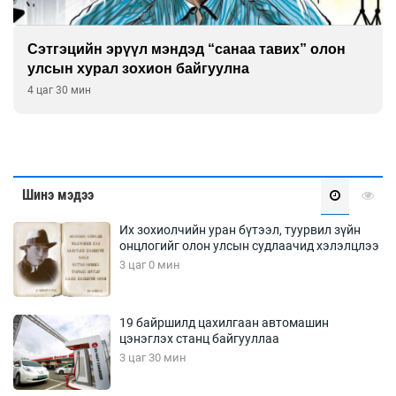
Сэтгэцийн эрүүл мэндэд “санаа тавих” олон
улсын хурал зохион байгуулна
4 цаг 30 мин
Шинэ мэдээ
Их зохиолчийн уран бүтээл, туурвил зүйн
онцлогийг олон улсын судлаачид хэлэлцлээ
3 цаг 0 мин
19 байршилд цахилгаан автомашин
цэнэглэх станц байгууллаа
3 цаг 30 мин