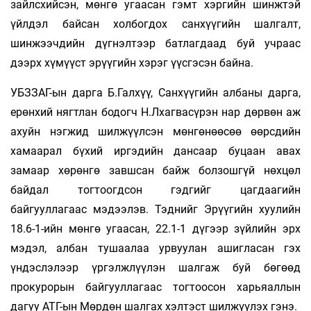
зайлсхийсэн, мөнгө угаасан гэмт хэргийн шинжтэй
үйлдэл байсан холбогдох санхүүгийн шалгалт,
шинжээчдийн дүгнэлтээр батлагдаад буй учраас
дээрх хүмүүст эрүүгийн хэрэг үүсгэсэн байна.
УБЗЗАГ-ын дарга Б.Галхүү, Санхүүгийн албаны дарга,
ерөнхий нягтлан бодогч Н.Лхагвасүрэн нар дөрвөн аж
ахуйн нэгжид шилжүүлсэн мөнгөнөөсөө өөрсдийн
хамаарал бүхий иргэдийн дансаар буцаан авах
замаар хөрөнгө завшсан байж болзошгүй нөхцөл
байдал тогтоогдсон гэдгийг цагдаагийн
байгууллагаас мэдээлэв. Тэднийг Эрүүгийн хуулийн
18.6-1-ийн мөнгө угаасан, 22.1-1 дүгээр зүйлийн эрх
мэдэл, албан тушаалаа урвуулан ашигласан гэх
үндэслэлээр үргэлжлүүлэн шалгаж буй бөгөөд
прокурорын байгууллагаас тогтоосон харьяаллын
дагуу АТГ-ын Мөрдөн шалгах хэлтэст шилжүүлэх гэнэ.