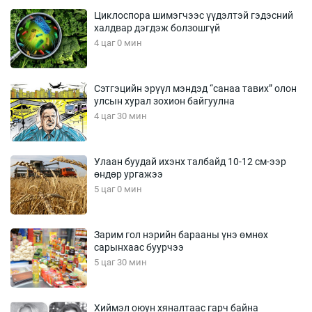
Циклоспора шимэгчээс үүдэлтэй гэдэсний
халдвар дэгдэж болзошгүй
4 цаг 0 мин
Сэтгэцийн эрүүл мэндэд “санаа тавих” олон
улсын хурал зохион байгуулна
4 цаг 30 мин
Улаан буудай ихэнх талбайд 10-12 см-ээр
өндөр ургажээ
5 цаг 0 мин
Зарим гол нэрийн барааны үнэ өмнөх
сарынхаас буурчээ
5 цаг 30 мин
Хиймэл оюун хяналтаас гарч байна