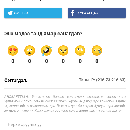
ЖИРГЭХ
ХУВААЛЦАХ
Энэ мэдээ танд ямар санагдав?
0
0
0
0
0
0
Сэтгэгдэл:
Таны IP: (216.73.216.63)
АНХААРУУЛГА: Уншигчдын бичсэн сэтгэгдэлд unuudur.mn хариуцлага
хүлээхгүй болно. Манай сайт ХХЗХ-ны журмын дагуу зүй зохисгүй зарим
үг, хэллэгийг хязгаарласан тул Та сэтгэгдэл бичихдээ бусдын эрх ашгийг
хүндэтгэн үзнэ үү. Хэм хэмжээ зөрчсөн сэтгэгдлийг админ устгах эрхтэй.