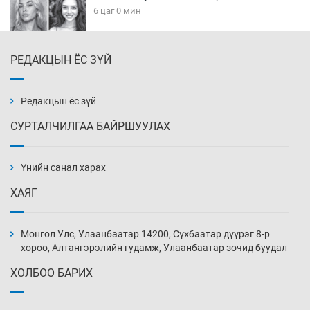
6 цаг 0 мин
РЕДАКЦЫН ЁС ЗҮЙ
Эмэгтэйчүүд Бээжин, эрэгтэйчүүд Японд
бэлтгэл базаахаар хилийн дээс алхлаа
6 цаг 30 мин
Редакцын ёс зүй
СУРТАЛЧИЛГАА БАЙРШУУЛАХ
АНУ-ын Цэргийн кибер командлалаын
ажилтнууд амиа хорлох явдал эрс
нэмэгджээ
Үнийн санал харах
6 цаг 38 мин
ХАЯГ
Монголын шигшээ Хонконгийн багийг ялж,
эхний хожлоо авлаа
Монгол Улс, Улаанбаатар 14200, Сүхбаатар дүүрэг 8-р
7 цаг 0 мин
хороо, Алтангэрэлийн гудамж, Улаанбаатар зочид буудал
ХОЛБОО БАРИХ
Техникийн өндөр үзүүлэлттэй агаарын хөлөг
худалдан авах хүсэлтээ уламжлав