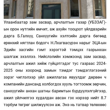
Улаанбаатар зам засвар, арчлалтын газар (УБЗЗАГ)-
ын орон нутгийн өмчит, аж ахуйн тооцоот үйлдвэрийн
дарга Б.Галхүү, Санхүүгийн хэлтсийн дарга бөгөөд
ерөнхий нягтлан бодогч Н.Лхагвасүрэн нарыг ЭЦА-ын
Эдийн засгийн гэмт хэрэгтэй тэмцэх газрынхан
шалгаж эхэллээ. Нийслэлийн хэмжээнд зам засвар,
арчлалтын ажил хийж гүйцэтгэдэг тус газраас 2024-
2025 оны хооронд замын тэмдэг тэмдэглэгээний
зэрэг чиглэлээр үйл ажиллагаа явуулдаг дөрвөн ч
компанийн дансанд холбогдох хууль тогтоомж зөрчин,
сан­хүүгийн анхан шатны баримтын бүрдүүлэлгүйгээр,
ажил үйлчилгээ худалдан авсан гэх нэрээр нийт 8.7
тэрбум төгрөг шилжүүлсэн аж. Энэ нь татвар төлөхөөс