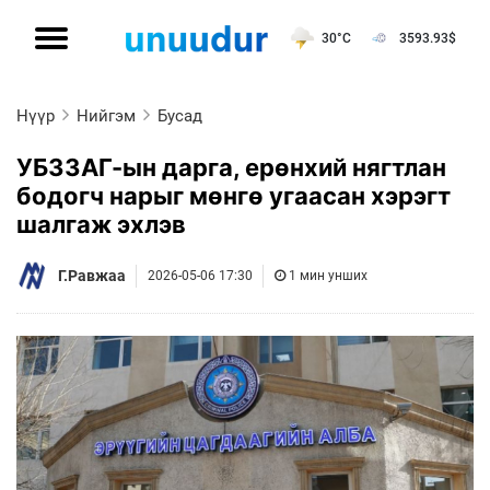
30°C
3593.93
$
Нүүр
Нийгэм
Бусад
УБЗЗАГ-ын дарга, ерөнхий нягтлан
бодогч нарыг мөнгө угаасан хэрэгт
шалгаж эхлэв
Г.Равжаа
2026-05-06 17:30
1 мин унших