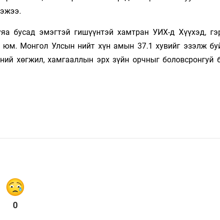
гэжээ.
уяа бусад эмэгтэй гишүүнтэй хамтран УИХ-д Хүүхэд, гэ
 юм. Монгол Улсын нийт хүн амын 37.1 хувийг эзэлж буй
эдний хөгжил, хамгааллын эрх зүйн орчныг боловсронгуй 
0