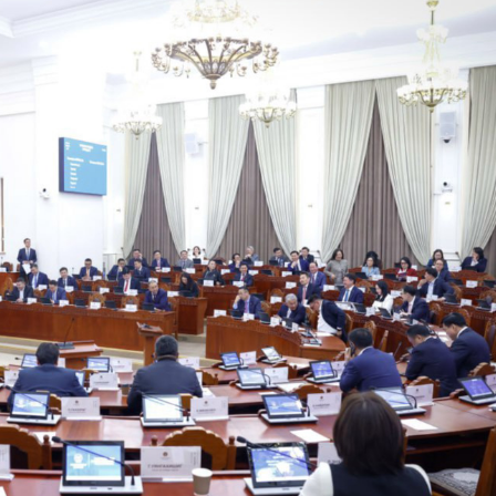
Ханш
Хэрэг з
Эрэлттэй мэдээ
Эрүүл м
Хууль ёс
Хүмүүс
Албаны 
Бусад
Life style
Ярилцл
Зөвлөгөө
Хоймор
Өнөөдрийн тухай
Уншигч-
өл