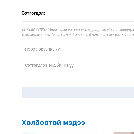
Сэтгэгдэл:
АНХААРУУЛГА: Уншигчдын бичсэн сэтгэгдэлд unuudur.mn хариуцла
хязгаарласан тул Та сэтгэгдэл бичихдээ бусдын эрх ашгийг хүндэтг
Холбоотой мэдээ