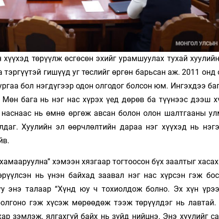
 хүүхэд төрүүлж өсгөсөн эхийг урамшуулах тухай хуулийн
 тэргүүтэй гишүүд уг төслийг өргөн барьсан аж. 2011 онд
ургаа бол нэгдүгээр одон олгодог болсон юм. Ингэхдээ ба
. Мөн бага нь нэг нас хүрэх үед дөрөв ба түүнээс дээш 
х наснаас нь өмнө өргөж авсан болон олон шалтгааны ул
лдаг. Хуулийн эл өөрчлөлтийн дараа нэг хүүхэд нь нэг
йв.
 хамааруулна” хэмээн хязгаар тогтоосон бүх заалтыг хаса
өрүүлсэн нь үнэн байхад заавал нэг нас хүрсэн гэж бос
у энэ талаар “Хүнд юу ч тохиолдож болно. Эх хүн үрээ
 болгоно гэж хүсэж мөрөөдөж тээж төрүүлдэг нь лавтай.
ар зэмлэж, ялгахгүй байх нь зүйд нийцнэ. Энэ хуулийг с