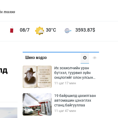
йн төлөө
08/7
30°C
3593.87
$
Соёл урлаг
Шинэ мэдээ
ой хөгжлийн зорилго -
Сонгодог урлаг
лд
Их зохиолчийн уран
Ардын урлаг
бүтээл, туурвил зүйн
онцлогийг олон улсын
Дүрслэх урлаг
судлаачид хэлэлцлээ
11 цаг 17 мин
Өв соёл
таг
Кино урлаг
19 байршилд цахилгаан
автомашин цэнэглэх
 орчин
Цирк
станц байгууллаа
ол
11 цаг 47 мин
Рок поп, хип хоп
энд