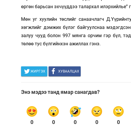
өргөн барьсан эхчүүддээ талархал илэрхийлье” 
Мөн уг хуулийн төслийг санаачлагч Д.Үүрийнт
хөгжлийг дэмжих бүлэг байгуулснаа мэдэгдсэн
залуу­ чууд болон 997 мянга орчим гэр бүл, т
төлөө тус бүлгийнхэн ажиллах гэнэ.
ЖИРГЭХ
ХУВААЛЦАХ
Энэ мэдээ танд ямар санагдав?
0
0
0
0
0