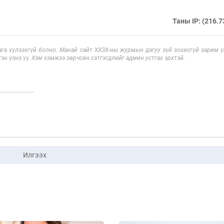
Таны IP: (216.7
га хүлээхгүй болно. Манай сайт ХХЗХ-ны журмын дагуу зүй зохисгүй зарим үг
эн үзнэ үү. Хэм хэмжээ зөрчсөн сэтгэгдлийг админ устгах эрхтэй.
Илгээх