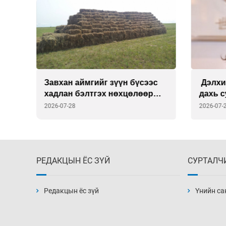
Завхан аймгийг зүүн бүсээс
Дэлхи
хадлан бэлтгэх нөхцөлөөр
дахь 
хангана
Викто
2026-07-28
2026-07-
томил
РЕДАКЦЫН ЁС ЗҮЙ
СУРТАЛЧ
Редакцын ёс зүй
Үнийн са