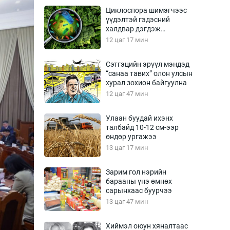
Урлагтай яриа
Циклоспора шимэгчээс
өрчил
үүдэлтэй гэдэсний
халдвар дэгдэж
энд-Эрхэм баян
болзошгүй
12 цаг 17 мин
Сэтгэцийн эрүүл мэндэд
“санаа тавих” олон улсын
хүний үг
хурал зохион байгуулна
12 цаг 47 мин
Улаан буудай ихэнх
талбайд 10-12 см-ээр
ага
Бусад
өндөр ургажээ
13 цаг 17 мин
Фото
сурвалжлагч
Видео
Зарим гол нэрийн
Инфографик
барааны үнэ өмнөх
сарынхаас буурчээ
Санал асуулга
13 цаг 47 мин
Хиймэл оюун хяналтаас