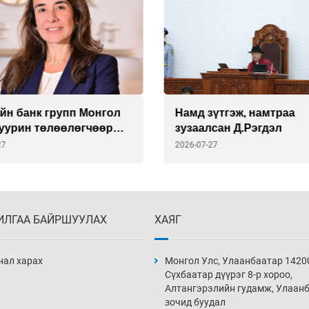
йн банк групп Монгол
Намд зүтгэж, намтраа
суурин төлөөлөгчөөр
зузаалсан Д.Рэгдэл
риа Делмоныг
27
2026-07-27
лоо
ИЛГАА БАЙРШУУЛАХ
ХАЯГ
нал харах
Монгол Улс, Улаанбаатар 1420
Сүхбаатар дүүрэг 8-р хороо,
Алтангэрэлийн гудамж, Улаан
зочид буудал