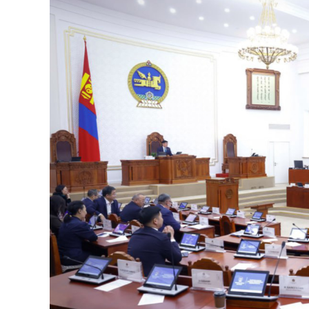
126-гийн НЭГ
Ертөнц
Спорт
Нийгэм
Бөх
Техник технологи
Сагсан бөмбөг
Шинжлэх ухаан
Хөлбөмбөг
Сонин хачин
Олимпын төрөл
Дэлхийн монгол
Тулааны спорт
Олимпын бус төр