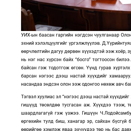
Олимп 2024
УИХ-ын баасан гаргийн нэгдсэн чуулганаар Олон
эхний хэлэлцүүлгийг үргэлжлүүлэв. Д.Үүрийнтуяа
өөрчлөлтийн дагуу дөрвөн хүүхэдтэй ээж хоёр, з
нь нэг нас хүрсэн байх “босго” тогтоосон билээ
байсан гэж тодотгож өгсөн. Үүнд гурав хүртэл
барсан нэгээс дээш настай хүүхдийг хамааруу
насандаа эндсэн олон ээж одонгоо нөхөж авч ба
Тэгвэл хуулиас эл “нэгээс дээш настай хүүхдийг
гишүүд төсөлдөө тусгасан аж. Хүүхдээ тээж, т
шаардлагагүй гэж үзжээ. Гишүүн Ч.Лодойсамбу
өргөхийн тулд биш, ханагар эр, сайхан бүсгүй
өөрийгөө хэмлэж яваа эхчүүдээ төр нь бас давх