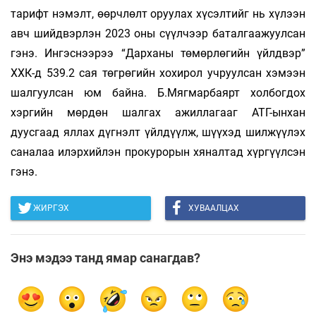
тарифт нэмэлт, өөрчлөлт оруулах хүсэлтийг нь хүлээн
авч шийдвэрлэн 2023 оны сүүлчээр баталгаажуулсан
гэнэ. Ингэснээрээ “Дарханы төмөрлөгийн үйлдвэр”
ХХК-д 539.2 сая төгрөгийн хохирол учруулсан хэмээн
шалгуулсан юм байна. Б.Мягмарбаярт холбогдох
хэргийн мөрдөн шалгах ажиллагааг АТГ-ынхан
дуусгаад яллах дүгнэлт үйлдүүлж, шүүхэд шилжүүлэх
саналаа илэрхийлэн прокурорын хяналтад хүргүүлсэн
гэнэ.
ЖИРГЭХ
ХУВААЛЦАХ
Энэ мэдээ танд ямар санагдав?