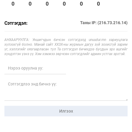
0
0
0
0
0
0
Сэтгэгдэл:
Таны IP: (216.73.216.14)
АНХААРУУЛГА: Уншигчдын бичсэн сэтгэгдэлд unuudur.mn хариуцлага
хүлээхгүй болно. Манай сайт ХХЗХ-ны журмын дагуу зүй зохисгүй зарим
үг, хэллэгийг хязгаарласан тул Та сэтгэгдэл бичихдээ бусдын эрх ашгийг
хүндэтгэн үзнэ үү. Хэм хэмжээ зөрчсөн сэтгэгдлийг админ устгах эрхтэй.
Илгээх