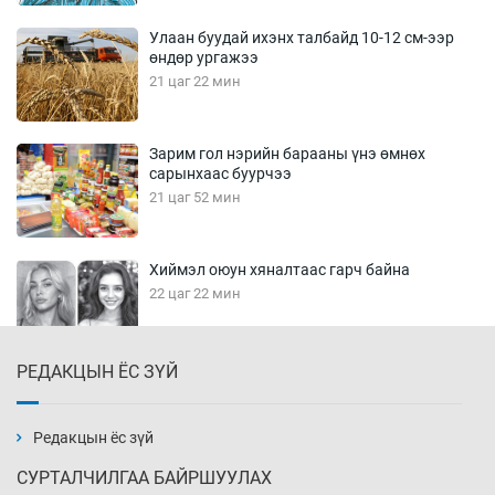
Улаан буудай ихэнх талбайд 10-12 см-ээр
өндөр ургажээ
21 цаг 22 мин
Зарим гол нэрийн барааны үнэ өмнөх
сарынхаас буурчээ
21 цаг 52 мин
Хиймэл оюун хяналтаас гарч байна
22 цаг 22 мин
РЕДАКЦЫН ЁС ЗҮЙ
Эмэгтэйчүүд Бээжин, эрэгтэйчүүд Японд
бэлтгэл базаахаар хилийн дээс алхлаа
22 цаг 52 мин
Редакцын ёс зүй
СУРТАЛЧИЛГАА БАЙРШУУЛАХ