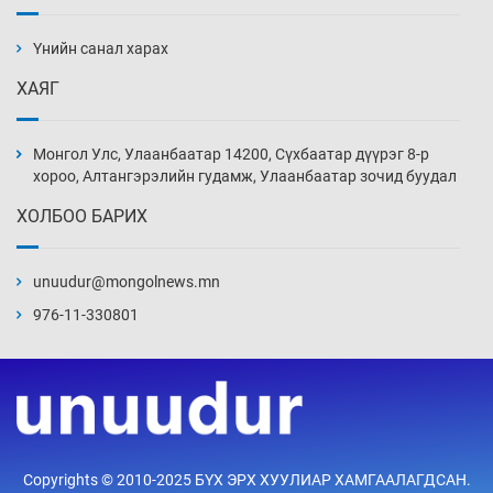
АНУ-ын Цэргийн кибер командлалаын
ажилтнууд амиа хорлох явдал эрс
нэмэгджээ
Үнийн санал харах
22 цаг 59 мин
ХАЯГ
Монголын шигшээ Хонконгийн багийг ялж,
эхний хожлоо авлаа
Монгол Улс, Улаанбаатар 14200, Сүхбаатар дүүрэг 8-р
23 цаг 22 мин
хороо, Алтангэрэлийн гудамж, Улаанбаатар зочид буудал
ХОЛБОО БАРИХ
Техникийн өндөр үзүүлэлттэй агаарын хөлөг
худалдан авах хүсэлтээ уламжлав
unuudur@mongolnews.mn
23 цаг 52 мин
976-11-330801
“Шатахууны бус, бодлогын хомсдол
нүүрлээд байна”
Өчигдөр 12 цаг 30 мин
Дөрвөн чиглэлд шөнийн автобус иргэдэд
Copyrights © 2010-2025 БҮХ ЭРХ ХУУЛИАР ХАМГААЛАГДСАН.
үйлчилж буй гэв