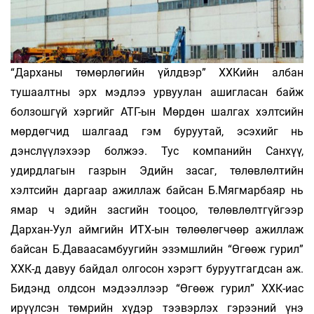
“Дарханы төмөрлөгийн үйлдвэр” ХХКийн албан
тушаалтны эрх мэдлээ урвуулан ашигласан байж
болзошгүй хэргийг АТГ-ын Мөрдөн шалгах хэлтсийн
мөрдөгчид шалгаад гэм буруутай, эсэхийг нь
дэнслүүлэхээр болжээ. Тус компанийн Санхүү,
удирдлагын газрын Эдийн засаг, төлөвлөлтийн
хэлтсийн даргаар ажиллаж байсан Б.Мягмарбаяр нь
ямар ч эдийн засгийн тооцоо, төлөвлөлтгүйгээр
Дархан-Уул айм­гийн ИТХ-ын төлөөлөгчөөр ажиллаж
байсан Б.Даваасамбуугийн эзэмшлийн “Өгөөж гурил”
ХХК-д давуу байдал олгосон хэрэгт буруутгагдсан аж.
Бидэнд олдсон мэдээллээр “Өгөөж гурил” ХХК-иас
ирүүлсэн төм­рийн хүдэр тээвэрлэх гэрээний үнэ