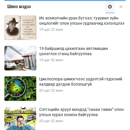
Шинэ мэдээ
Их зохиолчийн уран бүтээл, туурвил зүйн
онцлогийг олон улсын судлаачид хэлэлцлээ
19 цаг 22 мин
19 байршилд цахилгаан автомашин
цэнэглэх станц байгууллаа
19 цаг 52 мин
Циклоспора шимэгчээс үүдэлтэй гэдэсний
халдвар дэгдэж болзошгүй
20 цаг 22 мин
Сэтгэцийн эрүүл мэндэд “санаа тавих” олон
улсын хурал зохион байгуулна
20 цаг 52 мин