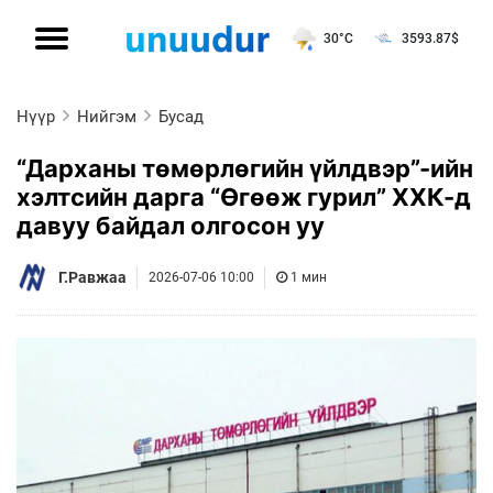
30°C
3593.87
$
Нүүр
Нийгэм
Бусад
“Дарханы төмөрлөгийн үйлдвэр”-ийн
хэлтсийн дарга “Өгөөж гурил” ХХК-д
давуу байдал олгосон уу
Г.Равжаа
2026-07-06 10:00
1 мин