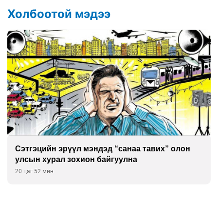
Холбоотой мэдээ
Сэтгэцийн эрүүл мэндэд “санаа тавих” олон
улсын хурал зохион байгуулна
20 цаг 52 мин