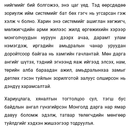
нийгмийг бий болгожээ, энэ цаг үед. Тэд өөрсдөдөө
зориулж ийм системийг бат бөх гэгч нь угсарсан гэж
хэлж ч болно. Харин энэ системийг ашиглан хөгжигч,
мөлжигчдийн арми жилээс жилд өргөжихийн хэрээр
монголчуудын нуруун дээрх ачаа, дарамт улам
нэмэгдэж, иргэдийн амьдралын чанар уруудан
доройтсоор байгаа нь хамгийн гачлантай. Мөн дарга
ангийг шүтэх, тэдний эгнээнд яаж ийгээд элсэх, нам,
төрийн алба бараадан ажил, амьдралынхаа замыг
дөтлөх гэсэн туйлын зорилготой залуус олширсон нь
дэндүү харамсалтай.
Хариуцлага, хяналтын тогтолцоо сул, тэгш бус
байдлын ангал гүнзгийрсэн Монголд дарга нар ямар
давуу боломж эдэлж, татвар төлөгчдийн мөнгөөр
туйлдгийг хэдхэн жишээгээр тодруулъя.