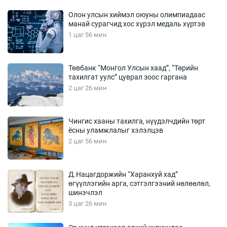
Олон улсын хиймэл оюуны олимпиадаас
манай сурагчид хос хүрэл медаль хүртэв
1 цаг 56 мин
Төвбанк “Монгол Улсын хаад”, “Төрийн
тахилгат уулс” цуврал зоос гаргана
2 цаг 26 мин
Чингис хааны тахилга, нүүдэлчдийн төрт
ёсны уламжлалыг хэлэлцэв
2 цаг 56 мин
Д.Нацагдоржийн “Харанхуй хад”
өгүүллэгийн арга, сэтгэлгээний нөлөөлөл,
шинэчлэл
3 цаг 26 мин