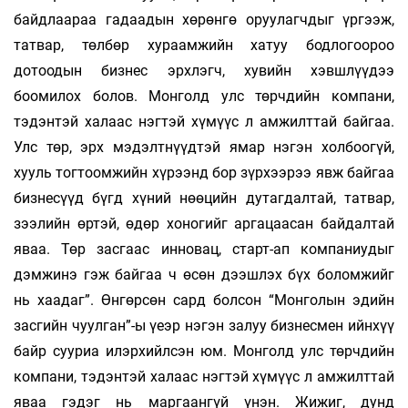
байдлаараа гадаадын хөрөнгө оруулагчдыг үргээж,
татвар, төлбөр хураамжийн хатуу бодлогоороо
дотоодын бизнес эрхлэгч, хувийн хэвшлүүдээ
боомилох болов. Монголд улс төрчдийн компани,
тэдэнтэй халаас нэгтэй хүмүүс л амжилттай байгаа.
Улс төр, эрх мэдэлтнүүдтэй ямар нэгэн холбоогүй,
хууль тогтоомжийн хүрээнд бор зүрхээрээ явж байгаа
бизнесүүд бүгд хүний нөөцийн дутагдалтай, татвар,
зээлийн өртэй, өдөр хоногийг аргацаасан байдалтай
яваа. Төр засгаас инновац, старт-ап компаниудыг
дэмжинэ гэж байгаа ч өсөн дээшлэх бүх боломжийг
нь хаадаг”. Өнгөрсөн сард болсон “Монголын эдийн
засгийн чуулган”-ы үеэр нэгэн залуу бизнесмен ийнхүү
байр сууриа илэрхийлсэн юм. Монголд улс төрчдийн
компани, тэдэнтэй халаас нэгтэй хүмүүс л амжилттай
яваа гэдэг нь маргаангүй үнэн. Жижиг, дунд