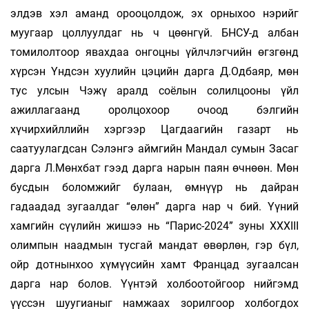
элдэв хэл аманд орооцолдож, эх орныхоо нэрийг
муугаар цоллуулдаг нь ч цөөнгүй. БНСУ-д албан
томилолтоор явахдаа онгоцны үйлчлэгчийн өгзгөнд
хүрсэн Үндсэн хуулийн цэцийн дарга Д.Одбаяр, мөн
тус улсын Чэжү аралд соёлын солилцооны үйл
ажиллагаанд оролцохоор очоод бэлгийн
хүчирхийллийн хэргээр Цагдаагийн газарт нь
саатуулагдсан Сэлэнгэ аймгийн Мандал сумын Засаг
дарга Л.Мөнхбат гээд дарга нарын паян өчнөөн. Мөн
бусдын боломжийг булаан, өмнүүр нь дайран
гадаадад зугаалдаг “өлөн” дарга нар ч бий. Үүний
хамгийн сүүлийн жишээ нь “Парис-2024” зуны XXXIII
олимпын наадмын тусгай мандат өвөрлөн, гэр бүл,
ойр дотнынхоо хүмүүсийн хамт Францад зугаалсан
дарга нар болов. Үүнтэй холбоотойгоор нийгэмд
үүссэн шуугианыг намжаах зорилгоор холбогдох