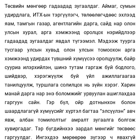
Төсвийн мөнгөөр гадаадад зугаалдаг. Аймаг, сумын
удирдлага, ИТХ-ын тэргүүлэгч, төлөөлөгчдөөс эхлээд
яам, тамгын газар, агентлагийн дарга, сайд нар олон
улсын хурал, арга хэмжээнд оролцох нэрийдлээр
гадаадад зугаалдаг явдал түгээмэл. Мэдээж туурга
тусгаар улсын хувьд олон улсын томоохон арга
хэмжээнд удирдах түвшний хүмүүсээ оролцуулж, байр
сууриа илэрхийлэн, шинэ тутам гаргаж буй бодлого,
шийдвэр, хэрэгжүүлж буй үйл ажиллагаагаа
танилцуулж, туршлага солилцох нь зүйн хэрэг. Харин
манай дарга нар энэ боломжийг урвуулан ашиглахдаа
гаргуун сайн. Гэр бүл, ойр дотнынхон болон
шаардлагагүй хүмүүсийг хүртэл багтаа “элсүүлэн” авч
явж, албан томилолтыг амралт зугаалга болгож
хувиргадаг. Тэр бүгдийнхээ зардал мөнгийг төсвөөс
гаргуулдаг. Ингэхдээ мөрөөрөө зүгээр ч явахгүй