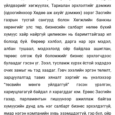
үйлдвэрийг хөгжүүлэх, Тариалан эрхлэлтийг дэмжих
(одоогийнхоор Хөдөө аж ахуйг дэмжих) зэрэг Засгийн
газрын тусгай сангууд болон Хөгжлийн банкны
хөрөнгийг улс төр, бизнесийн салбарт нөлөө бүхий
хүмүүс хайр найргүй цөлмөсөн нь баримттайгаар ил
болоод буй. Өөрөөр хэлбэл, дарга нар эрх мэдэл,
албан тушаал, мэдээлэлд ойр байдлаа ашиглан,
төрөөс олгож буй боломжийг бизнес эрхлэгчдээс
булаадаг гэсэн үг. Зээл, тусламж хүрэх ёстой эздэдээ
очих замыг нь тэд хаадаг. Гэвч зээлийн эргэн төлөлт,
зарцуулалтад тавих хяналт зэргийг нь үнэлэхээр
“төсвийн мөнгө уйлдаггүй” гэсэн үрэлгэн,
хариуцлагагүй байдал л харагддаг юм. Ерөөс Засгийн
газар, парламентын гишүүнээр ажиллаж байгаа
хүмүүсийн дунд аль нэг салбарт бизнес эрхэлдэггүй,
ямар нэгэн компанийн хувь эзэмшдэггүй, гэр бүл, ойр