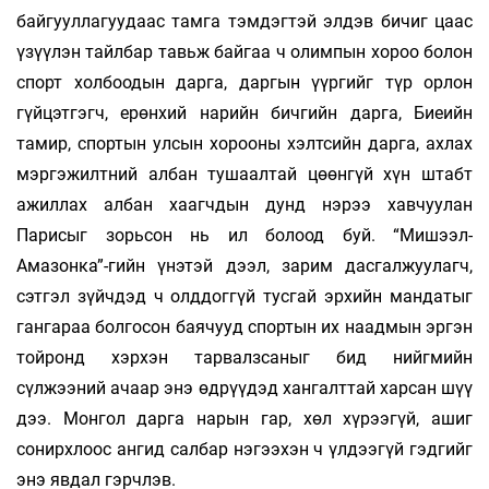
байгууллагуудаас тамга тэмдэгтэй элдэв бичиг цаас
үзүүлэн тайлбар тавьж байгаа ч олимпын хороо болон
спорт холбоодын дарга, даргын үүргийг түр орлон
гүйцэтгэгч, ерөнхий нарийн бичгийн дарга, Биеийн
тамир, спортын улсын хорооны хэлтсийн дарга, ахлах
мэргэжилтний албан тушаалтай цөөнгүй хүн штабт
ажиллах албан хаагчдын дунд нэрээ хавчуулан
Парисыг зорьсон нь ил болоод буй. “Мишээл-
Амазонка”-гийн үнэтэй дээл, зарим дасгалжуулагч,
сэтгэл зүйчдэд ч олддоггүй тусгай эрхийн мандатыг
гангараа болгосон баячууд спортын их наадмын эргэн
тойронд хэрхэн тарвалзсаныг бид нийгмийн
сүлжээний ачаар энэ өдрүүдэд хангалттай харсан шүү
дээ. Монгол дарга нарын гар, хөл хүрээгүй, ашиг
сонирхлоос ангид салбар нэгээхэн ч үлдээгүй гэдгийг
энэ явдал гэрчлэв.