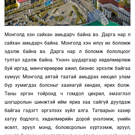
Монголд хэн сайхан амьдарч байна вэ. Дарга нар л
сайхан амьдарч байна. Монголд хэн илүү их боломж
эдэлж байна вэ. Дарга нар л боломж бололцоог
тултал эдэлж байна. Үнэнч шударгаар хөдөлмөрлөж
буй иргэд, мөнчгөрөөрөө ажил, бизнес эрхэлж байгаа
хүмүүс Монголд аятай таатай амьдрах нөхцөл улам
бүр хумигдах болсныг хааяагүй хөндөх, ярих болж.
Таны эргэн тойронд ч гомдол цөхрөл, эмзэглэл
шогшролын шинжтэй ийм яриа хаа сайгүй дуулдаж
байгаа гэдэгт эргэлзэх зүйл алга. Татварын хахир
хатуу бодлого, хөдөлмөрийн дорой үнэлэмж, үнийн
өсөлт, эрүүл мэнд, боловсролын хүртээмж, эрүүл,