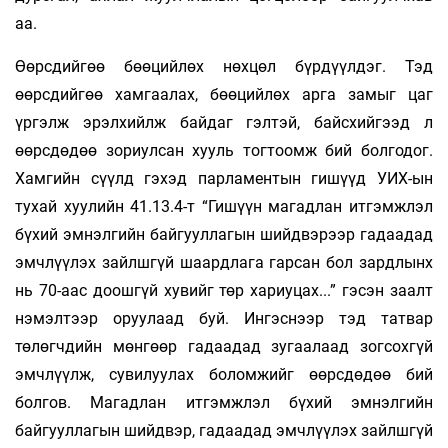
аа.
Өөрсдийгөө бөөцийлөх нөхцөл бүрдүүлдэг. Тэд
өөрсдийгөө хамгаалах, бөөцийлөх арга замыг цаг
үргэлж эрэлхийлж байдаг гэлтэй, байсхийгээд л
өөрсдөдөө зориулсан хууль тогтоомж бий болгодог.
Хамгийн сүүлд гэхэд парламентын гишүүд УИХ-ын
тухай хуулийн 41.13.4-т “Гишүүн магадлан итгэмжлэл
бүхий эмнэлгийн байгууллагын шийдвэрээр гадаадад
эмчлүүлэх зайлшгүй шаардлага гарсан бол зардлынх
нь 70-аас доошгүй хувийг төр хариуцах...” гэсэн заалт
нэмэлтээр оруулаад буй. Ингэснээр тэд татвар
төлөгчдийн мөнгөөр гадаадад зугаалаад зогсохгүй
эмчлүүлж, сувилуулах боломжийг өөрсдөдөө бий
болгов. Магадлан итгэмжлэл бүхий эмнэлгийн
байгууллагын шийдвэр, гадаадад эмчлүүлэх зайлшгүй