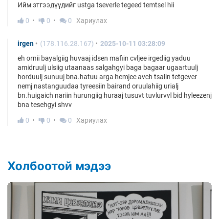
Ийм этгээдүүдийг ustga tseverle tegeed temtsel hii
0
0
0
Хариулах
irgen
(178.116.28.167)
2025-10-11 03:28:09
eh ornii bayalgiig huvaaj idsen mafiin cvljee irgediig yaduu
amidruulj ulsiig utaanaas salgahgyi baga bagaar ugaartuulj
horduulj sunuuj bna.hatuu arga hemjee avch tsalin tetgever
nemj nastanguudaa tyreesiin bairand oruulahiig urialj
bn.huigaich nariin hurungiig huraaj tusuvt tuvlurvvl bid hyleezenj
bna tesehgyi shvv
0
0
0
Хариулах
Холбоотой мэдээ