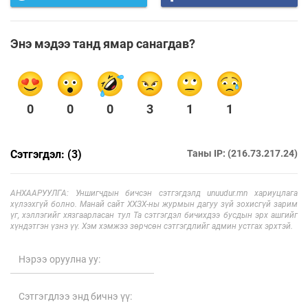
Энэ мэдээ танд ямар санагдав?
0
0
0
3
1
1
Сэтгэгдэл: (3)
Таны IP: (216.73.217.24)
АНХААРУУЛГА: Уншигчдын бичсэн сэтгэгдэлд unuudur.mn хариуцлага
хүлээхгүй болно. Манай сайт ХХЗХ-ны журмын дагуу зүй зохисгүй зарим
үг, хэллэгийг хязгаарласан тул Та сэтгэгдэл бичихдээ бусдын эрх ашгийг
хүндэтгэн үзнэ үү. Хэм хэмжээ зөрчсөн сэтгэгдлийг админ устгах эрхтэй.