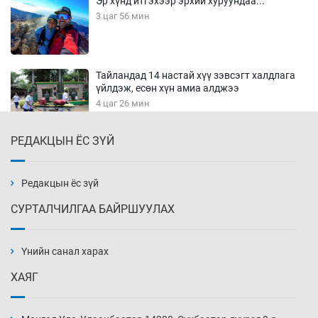
Эр хүнд итгэхээр эрхий хуруундаа...
3 цаг 56 мин
Тайландад 14 настай хүү зэвсэгт халдлага
үйлдэж, есөн хүн амиа алджээ
4 цаг 26 мин
РЕДАКЦЫН ЁС ЗҮЙ
Хүннү рок буюу монгол онгод
4 цаг 56 мин
Редакцын ёс зүй
СУРТАЛЧИЛГАА БАЙРШУУЛАХ
Сарьсан багваахайнууд голын эрэг дагуух
барилга, байгууламжийн дээвэрт үүрлэжээ
Үнийн санал харах
5 цаг 26 мин
ХАЯГ
Цагдаагийн алба хаагчийг мөргөж зугтсан
этгээдийг илрүүлэв