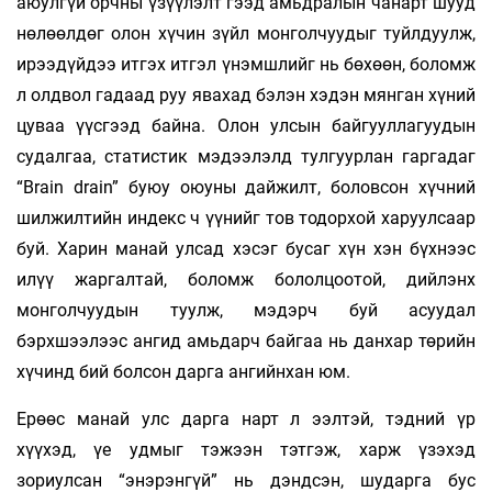
аюулгүй орчны үзүүлэлт гээд амьдралын чанарт шууд
нөлөөлдөг олон хүчин зүйл монголчуудыг туйлдуулж,
ирээдүйдээ итгэх итгэл үнэмшлийг нь бөхөөн, боломж
л олдвол гадаад руу явахад бэлэн хэдэн мянган хүний
цуваа үүсгээд байна. Олон улсын байгууллагуудын
судалгаа, статистик мэдээлэлд тулгуурлан гаргадаг
“Brain drain” буюу оюуны дайжилт, боловсон хүчний
шилжилтийн индекс ч үүнийг тов тодорхой харуулсаар
буй. Харин манай улсад хэсэг бусаг хүн хэн бүхнээс
илүү жаргалтай, боломж бололцоотой, дийлэнх
монголчуудын туулж, мэдэрч буй асуудал
бэрхшээлээс ангид амьдарч байгаа нь данхар төрийн
хүчинд бий болсон дарга ангийнхан юм.
Ерөөс манай улс дарга нарт л ээлтэй, тэдний үр
хүүхэд, үе удмыг тэжээн тэтгэж, харж үзэхэд
зориулсан “энэрэнгүй” нь дэндсэн, шударга бус