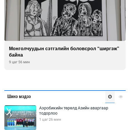
Шинжлэх ухаанаа хөсөр хаясан улс чадваргүй
мэргэжилтнүүд л “үйлдвэрлэдэг”
2026-08-07
Шинэ мэдээ
Аэробикийн төрөлд Азийн аваргаар
тодорлоо
1 цаг 26 мин