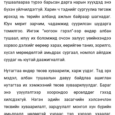
тушаалаараа түрээ барьсан дарга нарын хүүхдэд энэ
бүхэн үйлчилдэггүй. Харин ч тэднийг сургуулиа төгсөж
ирэхэд нь төрийн албанд ажлын байраар шагнадаг.
Юун мерит зарчим, чадамжид суурилсан шударга
томилгоо. Ингэж “ногоон гэрэл”-ээр өндөр албан
тушаал, илүү их боломжид очсон залуус үеийнхэндээ
хорвоо дэлхийг өөрөөр харах, өөрийгөө таних, зорилго,
хүсэл мөрөөдөлтэй амьдрах сургаал, номлол айлдаж
суудаг нь юутай даажигналтай.
Нутагтаа өндөр төсөв хуваарилж, харж үздэг. Тэд эрх
мэдэл, албан тушаалын давуу байдлаа ашиглан
нутагтаа их хэмжээний төсөв хуваарилуулдаг. Бараг
энэ үзүүлэлтээр хоорондоо өрсөлддөг гэхэд
хилсдэхгүй. Нэгэн эдийн засагчийн хэлсэнчлэн
төсвийн хуваарилалт, зарцуулалт монгол хүн бүрийн
амьдралд нөлөөтэй учраас тэр хэрээр ухаалаг,