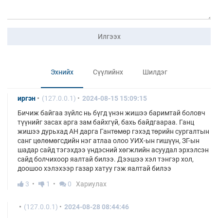
Илгээх
Эхнийх
Сүүлийнх
Шилдэг
иргэн
(127.0.0.1)
2024-08-15 15:09:15
Бичиж байгаа зүйлс нь бүгд үнэн жишээ баримтай боловч
түүнийг засах арга зам байхгүй, бахь байдгаараа. Ганц
жишээ дурьхад АН дарга Гантөмөр гэхэд төрийн сургалтын
санг цөлөмөгсдийн нэг атлаа олоо УИХ-ын гишүүн, ЗГ-ын
шадар сайд тэгэхдээ үндэсний хөгжлийн асуудал эрхэлсэн
сайд болчихоор яалтай билээ. Дээшээ хэл тэнгэр хол,
доошоо хэлэхээр газар хатуу гэж яалтай билээ
3
1
0
Хариулах
(127.0.0.1)
2024-08-28 08:44:46