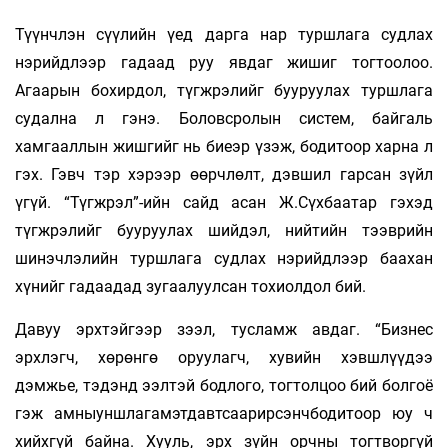
Түүнчлэн сүүлийн үед дарга нар туршлага судлах
нэрийдлээр гадаад руу явдаг жишиг тогтоолоо.
Агаарын бохирдол, түгжрэлийг бууруулах туршлага
судална л гэнэ. Боловсролын систем, байгаль
хамгааллын жишгийг нь биеэр үзэж, бодитоор харна л
гэх. Гэвч тэр хэрээр өөрчлөлт, дэвшил гарсан зүйл
үгүй. “Түгжрэл”-ийн сайд асан Ж.Сүхбаатар гэхэд
түгжрэлийг бууруулах шийдэл, нийтийн тээврийн
шинэчлэлийн туршлага судлах нэрийдлээр баахан
хүнийг гадаадад зугаалуулсан тохиолдол бий.
Давуу эрхтэйгээр зээл, тусламж авдаг. “Бизнес
эрхлэгч, хөрөнгө оруулагч, хувийн хэвшлүүдээ
дэмжье, тэдэнд ээлтэй бодлого, тогтолцоо бий болгоё
гэж амныуншлагамэтдавтсаарирсэнчбодитоор юу ч
хийхгүй байна. Хууль, эрх зүйн орчны тогтворгүй