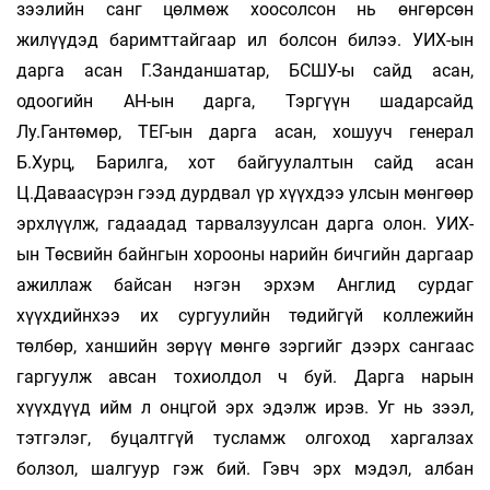
зээлийн санг цөлмөж хоосолсон нь өнгөрсөн
жилүүдэд баримттайгаар ил болсон билээ. УИХ-ын
дарга асан Г.Занданшатар, БСШУ-ы сайд асан,
одоогийн АН-ын дарга, Тэргүүн шадарсайд
Лу.Гантөмөр, ТЕГ-ын дарга асан, хошууч генерал
Б.Хурц, Барилга, хот байгуулалтын сайд асан
Ц.Даваасүрэн гээд дурдвал үр хүүхдээ улсын мөнгөөр
эрхлүүлж, гадаадад тарвалзуулсан дарга олон. УИХ-
ын Төсвийн байнгын хорооны нарийн бичгийн даргаар
ажиллаж байсан нэгэн эрхэм Англид сурдаг
хүүхдийнхээ их сургуулийн төдийгүй коллежийн
төлбөр, ханшийн зөрүү мөнгө зэргийг дээрх сангаас
гаргуулж авсан тохиолдол ч буй. Дарга нарын
хүүхдүүд ийм л онцгой эрх эдэлж ирэв. Уг нь зээл,
тэтгэлэг, буцалтгүй тусламж олгоход харгалзах
болзол, шалгуур гэж бий. Гэвч эрх мэдэл, албан