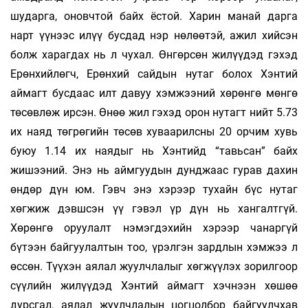
шударга, оновчтой байх ёстой. Харин манай дарга
нарт үүнээс илүү бусдад нэр нөлөөтэй, ажил хийсэн
болж харагдах нь л чухал. Өнгөрсөн жилүүдэд гэхэд
Ерөнхийлөгч, Ерөнхий сайдын нутаг болох Хэнтий
аймагт бусдаас илт давуу хэмжээний хөрөнгө мөнгө
төсөвлөж ирсэн. Өнөө жил гэхэд орон нутагт нийт 5.73
их наяд төгрөгийн төсөв хуваарилсны 20 орчим хувь
буюу 1.14 их наядыг нь Хэнтийд “тавьсан” байх
жишээний. Энэ нь аймгуудын дунджаас гурав дахин
өндөр дүн юм. Гэвч энэ хэрээр тухайн бүс нутаг
хөгжиж дэвшсэн үү гэвэл үр дүн нь хангалтгүй.
Хөрөнгө оруулалт нэмэгдэхийн хэрээр чанаргүй
бүтээн байгуулалтын тоо, үрэлгэн зардлын хэмжээ л
өссөн. Түүхэн аялал жуулчлалыг хөгжүүлэх зорилгоор
сүүлийн жилүүдэд Хэнтий аймагт хэчнээн хөшөө
дурсгал, аялал жуулчлалын цогцолбор байгуулчхав