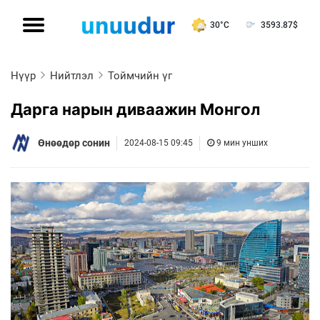
30°C
3593.87
$
Нүүр
Нийтлэл
Тоймчийн үг
Дарга нарын диваажин Монгол
Өнөөдөр сонин
2024-08-15 09:45
9 мин унших