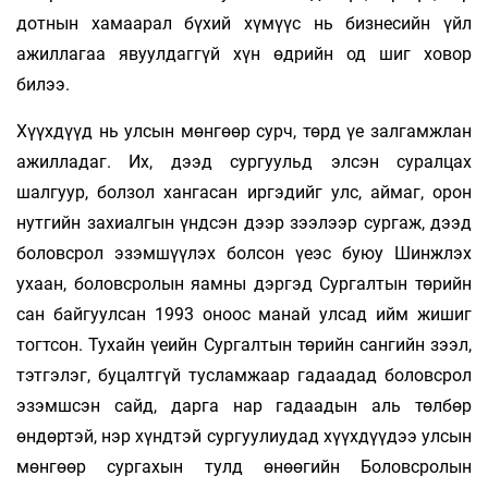
дотнын хамаарал бүхий хүмүүс нь бизнесийн үйл
ажиллагаа явуулдаггүй хүн өдрийн од шиг ховор
билээ.
Хүүхдүүд нь улсын мөнгөөр сурч, төрд үе залгамжлан
ажилладаг. Их, дээд сургуульд элсэн суралцах
шалгуур, болзол хангасан иргэдийг улс, аймаг, орон
нутгийн захиалгын үндсэн дээр зээлээр сургаж, дээд
боловсрол эзэмшүүлэх болсон үеэс буюу Шинжлэх
ухаан, боловсролын яамны дэргэд Сургалтын төрийн
сан байгуулсан 1993 оноос манай улсад ийм жишиг
тогтсон. Тухайн үеийн Сургалтын төрийн сангийн зээл,
тэтгэлэг, буцалтгүй тусламжаар гадаадад боловсрол
эзэмшсэн сайд, дарга нар гадаадын аль төлбөр
өндөртэй, нэр хүндтэй сургуулиудад хүүхдүүдээ улсын
мөнгөөр сургахын тулд өнөөгийн Боловсролын