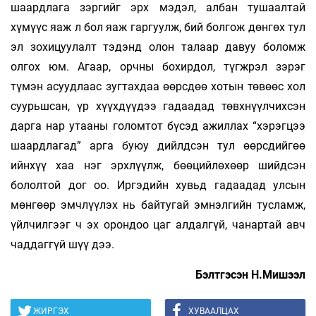
шаардлага зэргийг эрх мэдэл, албан тушаалтай
хүмүүс яаж л бол яаж гаргуулж, бий болгож дөнгөх тул
эл зохицуулалт тэдэнд олон талаар давуу боломж
олгох юм. Агаар, орчны бохирдол, түгжрэл зэрэг
түмэн асуудлаас зугтахдаа өөрсдөө хотын төвөөс хол
суурьшсан, үр хүүхдүүдээ гадаадад төвхнүүлчихсэн
дарга нар утааны голомтот бүсэд ажиллах “хэрэгцээ
шаардлагад” арга буюу дийлдсэн тул өөрсдийгөө
ийнхүү хаа нэг эрхлүүлж, бөөцийлөхөөр шийдсэн
бололтой дог оо. Иргэдийн хувьд гадаадад улсын
мөнгөөр эмчлүүлэх нь байтугай эмнэлгийн тусламж,
үйлчилгээг ч эх орондоо цаг алдалгүй, чанартай авч
чаддаггүй шүү дээ.
Бэлтгэсэн Н.Мишээл
ЖИРГЭХ
ХУВААЛЦАХ