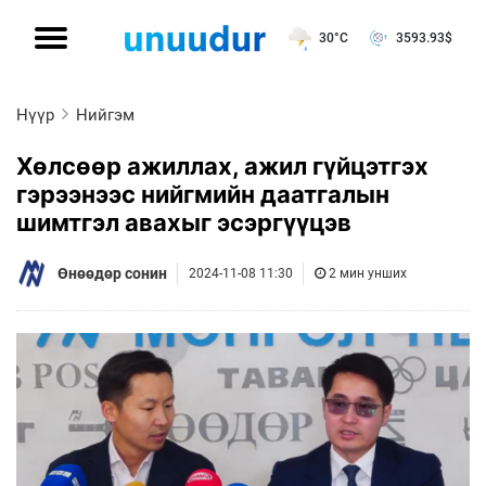
30°C
3593.93
$
Нүүр
Нийгэм
Хөлсөөр ажиллах, ажил гүйцэтгэх
гэрээнээс нийгмийн даатгалын
шимтгэл авахыг эсэргүүцэв
Өнөөдөр сонин
2024-11-08 11:30
2 мин унших