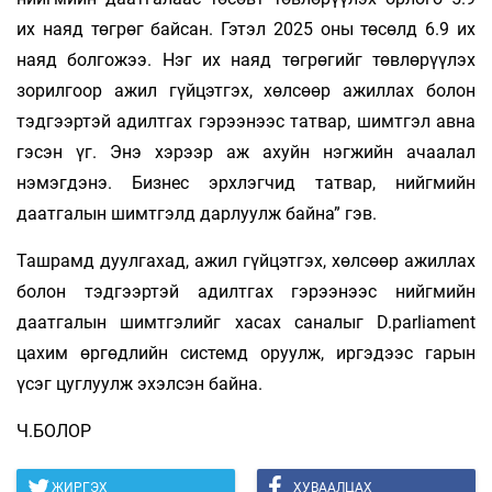
их наяд төгрөг байсан. Гэтэл 2025 оны төсөлд 6.9 их
наяд болгожээ. Нэг их наяд төгрөгийг төвлөрүүлэх
зорилгоор ажил гүйцэтгэх, хөлсөөр ажиллах болон
тэдгээртэй адилтгах гэрээнээс татвар, шимтгэл авна
гэсэн үг. Энэ хэрээр аж ахуйн нэгжийн ачаалал
нэмэгдэнэ. Бизнес эрхлэгчид татвар, нийгмийн
даатгалын шимтгэлд дарлуулж байна” гэв.
Ташрамд дуулгахад, ажил гүйцэтгэх, хөлсөөр ажиллах
болон тэдгээртэй адилтгах гэрээнээс нийгмийн
даатгалын шимтгэлийг хасах саналыг D.parliament
цахим өргөдлийн системд оруулж, иргэдээс гарын
үсэг цуглуулж эхэлсэн байна.
Ч.БОЛОР
ЖИРГЭХ
ХУВААЛЦАХ