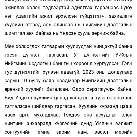
ажиллах болон тэдгээртэй адилтгах гэрээнээс буюу
нэг удаагийн ажил эрхэлсэн гүйцэтгэгч, захиалагч
хуулийн этгээд аль алинаас нь нийгмийн даатгалын
шимтгэл авч байгаа нь Үндсэн хууль зөрчиж байна.
Мөн холбогдох татварын хуулиудтай нийцэхгүй байна
гэсэн дүгнэлт гаргасан. Уг дүгнэлтийг УИХ-ын
Нийгмийн бодлогын байнгын хороонд хүргүүлсэн. Гэвч
тус дүгнэлтийг хүлээн аваагүй. 2023 оны долдугаар
сарын 10 буюу баяр наадмаар Нийгмийн даатгалын
ерөнхий хуулийг баталсан. Одоо хэрэгжүүлж байна.
Бид Үндсэн хуулийн цэцэд хандсан ч хүлээж авахаас
татгалзсан шийдвэр гаргасан. Хуулийн хүрээнд цааш
явах арга мухардлаа. Гэхдээ энэ асуудлыг олон
нийтийн анхааралд хүргэсний дүнд УИХ-ын ээлжит
сонгуулийн өмнө зарим нам, эвсэл мөрийн