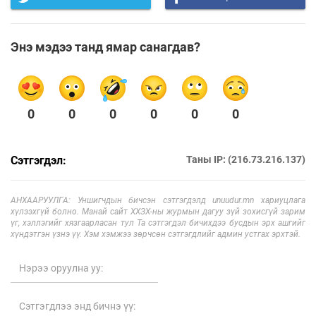
Энэ мэдээ танд ямар санагдав?
0
0
0
0
0
0
Сэтгэгдэл:
Таны IP: (216.73.216.137)
АНХААРУУЛГА: Уншигчдын бичсэн сэтгэгдэлд unuudur.mn хариуцлага
хүлээхгүй болно. Манай сайт ХХЗХ-ны журмын дагуу зүй зохисгүй зарим
үг, хэллэгийг хязгаарласан тул Та сэтгэгдэл бичихдээ бусдын эрх ашгийг
хүндэтгэн үзнэ үү. Хэм хэмжээ зөрчсөн сэтгэгдлийг админ устгах эрхтэй.