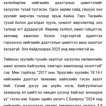
хөтөлбөртөө нийгмийн даатгалын шимтгэлийг
хасуулах тухай тусгасан. Одоо зарим сайд, гишүүн энэ
хуулийг өөрчлөх талаар ярьж байна. Гэвч Төсвийн
тухай болон дагалдах хууль, нэмэлт өөрчлөлтөд энэ
талаар огт дурдаагүй. Өөрөөр хэлбэл, ажил гүйцэтгэх,
хөлсөөр ажиллах болон тэдгээртэй адилтгах
гэрээнээс нийгмийн даатгалын шимтгэл авах заалтыг
хасаагүй. Энэ байдлаараа 2025 онд өөрчлөхгүй нь.
Тиймээс хуулийн тухайн заалтыг хасуулах нөлөөллийн
ажил зохион байгуулна, хамтарч ажиллахад нээлттэй”
гэв. Мөн тэрбээр “2017 оны Эрүүгийн хуулийн 18.14-т
нийгмийн даатгал төлөхөөс зайлсхийх гэсэн заалт
бий. Үүний дагуу аж ахуйн нэгж, байгууллагын
захиралд ял шийтгэх нөхцөл үүсээд байгааг анхаарна
уу” гэсэн юм. Харин эдийн засагч С.Баярхүү “2024 онд
нийгмийн даатгалаас төсөвт төвлөрүүлэх орлого 5.9