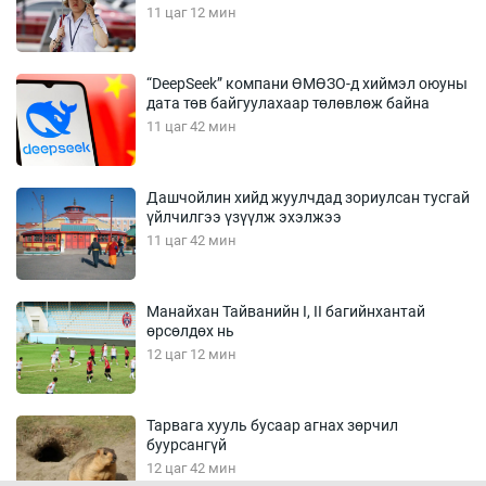
11 цаг 12 мин
“DeepSeek” компани ӨМӨЗО-д хиймэл оюуны
дата төв байгуулахаар төлөвлөж байна
11 цаг 42 мин
Дашчойлин хийд жуулчдад зориулсан тусгай
үйлчилгээ үзүүлж эхэлжээ
11 цаг 42 мин
Манайхан Тайванийн I, II багийнхантай
өрсөлдөх нь
12 цаг 12 мин
Тарвага хууль бусаар агнах зөрчил
буурсангүй
12 цаг 42 мин