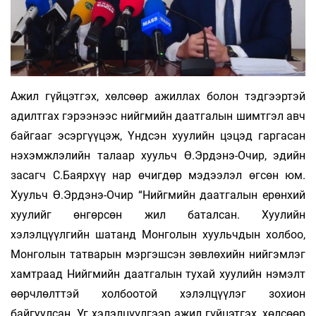
Ажил гүйцэтгэх, хөлсөөр ажиллах болон тэдгээртэй
адилтгах гэрээнээс нийгмийн даатгалын шимтгэл авч
байгааг эсэргүүцэж, Үндсэн хуулийн цэцэд гаргасан
нэхэмжлэлийн талаар хуульч Ө.Эрдэнэ-Очир, эдийн
засагч С.Баярхүү нар өчигдөр мэдээлэл өгсөн юм.
Хуульч Ө.Эрдэнэ-Очир “Нийгмийн даатгалын ерөнхий
хуулийг өнгөрсөн жил баталсан. Хуулийн
хэлэлцүүлгийн шатанд Монголын хуульчдын холбоо,
Монголын татварын мэргэшсэн зөвлөхийн нийгэмлэг
хамтраад Нийгмийн даатгалын тухай хуулийн нэмэлт
өөрчлөлттэй холбоотой хэлэлцүүлэг зохион
байгуулсан. Уг хэлэлцүүлгээр ажил гүйцэтгэх, хөлсөөр