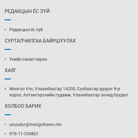
РЕДАКЦЫН ЁС ЗҮЙ
Х.Улам-Өрнөх байр урагшилж, долоод
жагсжээ
13 цаг 12 мин
Редакцын ёс зүй
СУРТАЛЧИЛГАА БАЙРШУУЛАХ
Ж.Лхагвабат өсвөр үеийнхний ДАШТ-ийг
дэнсэлнэ
Үнийн санал харах
13 цаг 42 мин
ХАЯГ
Иран тэсэж үлдсэн ч удаан хугацаанд хүнд
үеийг туулна
Монгол Улс, Улаанбаатар 14200, Сүхбаатар дүүрэг 8-р
14 цаг 12 мин
хороо, Алтангэрэлийн гудамж, Улаанбаатар зочид буудал
ХОЛБОО БАРИХ
Боловсролын зээлийн сангаар гадаадад
суралцагчдын амьжиргааны зардлын
хэмжээг шинэчлэн тогтоох нь
unuudur@mongolnews.mn
14 цаг 42 мин
976-11-330801