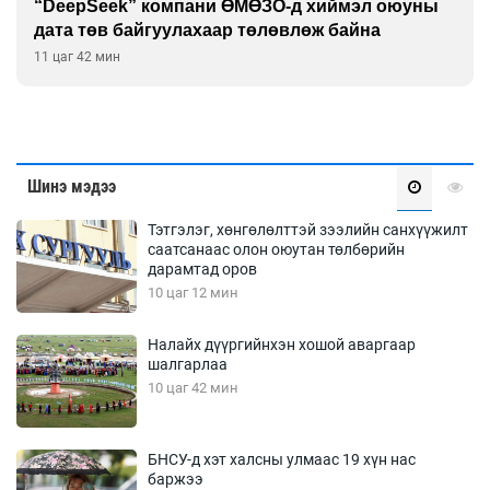
“DeepSeek” компани ӨМӨЗО-д хиймэл оюуны
дата төв байгуулахаар төлөвлөж байна
11 цаг 42 мин
Шинэ мэдээ
Тэтгэлэг, хөнгөлөлттэй зээлийн санхүүжилт
саатсанаас олон оюутан төлбөрийн
дарамтад оров
10 цаг 12 мин
Налайх дүүргийнхэн хошой аваргаар
шалгарлаа
10 цаг 42 мин
БНСУ-д хэт халсны улмаас 19 хүн нас
баржээ