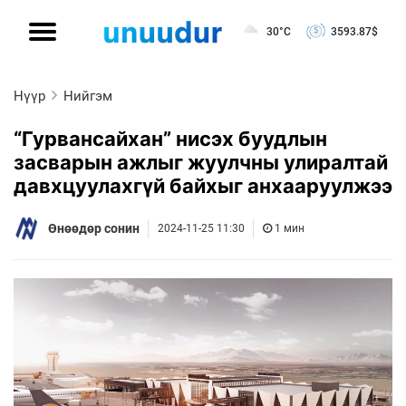
30°C
3593.87
$
Нүүр
Нийгэм
“Гурвансайхан” нисэх буудлын
засварын ажлыг жуулчны улиралтай
давхцуулахгүй байхыг анхааруулжээ
Өнөөдөр сонин
2024-11-25 11:30
1 мин