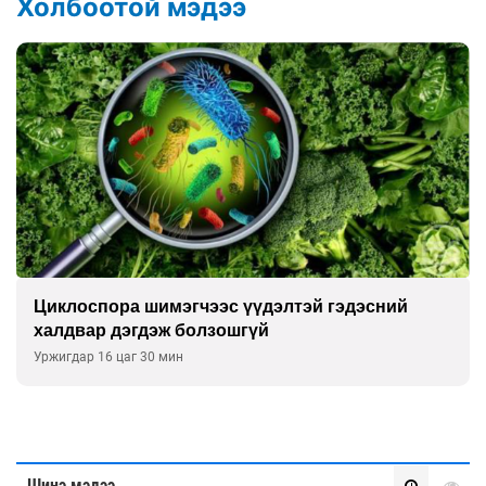
Холбоотой мэдээ
Циклоспора шимэгчээс үүдэлтэй гэдэсний
халдвар дэгдэж болзошгүй
Уржигдар 16 цаг 30 мин
Шинэ мэдээ