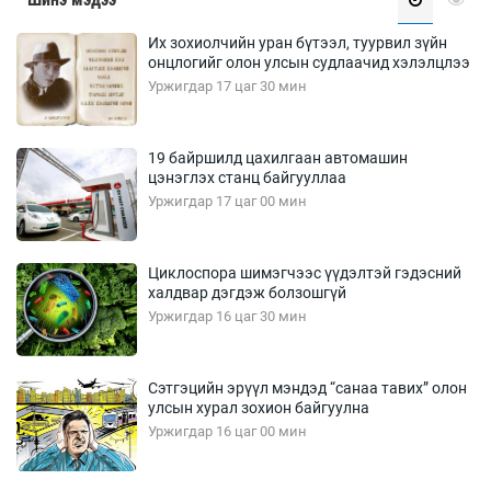
Их зохиолчийн уран бүтээл, туурвил зүйн
онцлогийг олон улсын судлаачид хэлэлцлээ
Уржигдар 17 цаг 30 мин
19 байршилд цахилгаан автомашин
цэнэглэх станц байгууллаа
Уржигдар 17 цаг 00 мин
Циклоспора шимэгчээс үүдэлтэй гэдэсний
халдвар дэгдэж болзошгүй
Уржигдар 16 цаг 30 мин
Сэтгэцийн эрүүл мэндэд “санаа тавих” олон
улсын хурал зохион байгуулна
Уржигдар 16 цаг 00 мин