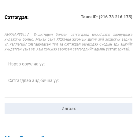
Сэтгэгдэл:
Таны IP: (216.73.216.175)
АНХААРУУЛГА: Уншигчдын бичсэн сэтгэгдэлд unuudur.mn хариуцлага
хүлээхгүй болно. Манай сайт ХХЗХ-ны журмын дагуу зүй зохисгүй зарим
үг, хэллэгийг хязгаарласан тул Та сэтгэгдэл бичихдээ бусдын эрх ашгийг
хүндэтгэн үзнэ үү. Хэм хэмжээ зөрчсөн сэтгэгдлийг админ устгах эрхтэй.
Илгээх