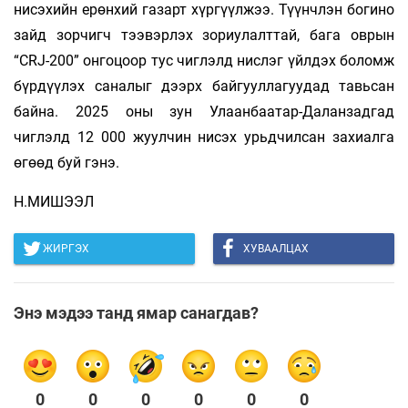
нисэхийн ерөнхий газарт хүргүүлжээ. Түүнчлэн богино
зайд зорчигч тээвэрлэх зориулалттай, бага оврын
“CRJ-200” онгоцоор тус чиглэлд нислэг үйлдэх боломж
бүрдүүлэх саналыг дээрх байгууллагуудад тавьсан
байна. 2025 оны зун Улаанбаатар-Даланзадгад
чиглэлд 12 000 жуулчин нисэх урьдчилсан захиалга
өгөөд буй гэнэ.
Н.МИШЭЭЛ
ЖИРГЭХ
ХУВААЛЦАХ
Энэ мэдээ танд ямар санагдав?
0
0
0
0
0
0