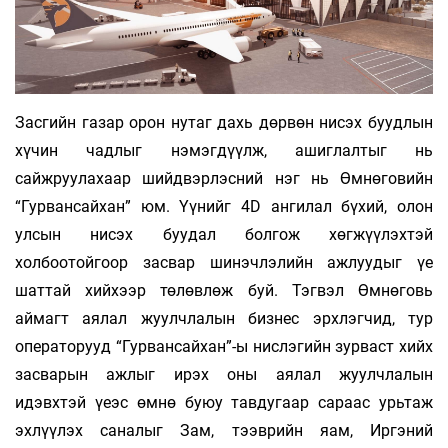
Засгийн газар орон нутаг дахь дөрвөн нисэх буудлын
хүчин чадлыг нэмэгдүүлж, ашиглалтыг нь
сайжруулахаар шийдвэрлэсний нэг нь Өмнөговийн
“Гурвансайхан” юм. Үүнийг 4D ангилал бүхий, олон
улсын нисэх буудал болгож хөгжүүлэхтэй
холбоотойгоор засвар шинэчлэлийн ажлуудыг үе
шаттай хийхээр төлөвлөж буй. Тэгвэл Өмнөговь
аймагт аялал жуулчлалын бизнес эрхлэгчид, тур
операторууд “Гурвансайхан”-ы нислэгийн зурваст хийх
засварын ажлыг ирэх оны аялал жуулчлалын
идэвхтэй үеэс өмнө буюу тавдугаар сараас урьтаж
эхлүүлэх саналыг Зам, тээврийн яам, Иргэний