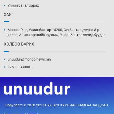
ажилтнууд амиа хорлох явдал эрс
нэмэгджээ
Үнийн санал харах
Уржигдар 13 цаг 52 мин
ХАЯГ
Монголын шигшээ Хонконгийн багийг ялж,
эхний хожлоо авлаа
Монгол Улс, Улаанбаатар 14200, Сүхбаатар дүүрэг 8-р
Уржигдар 13 цаг 30 мин
хороо, Алтангэрэлийн гудамж, Улаанбаатар зочид буудал
ХОЛБОО БАРИХ
Техникийн өндөр үзүүлэлттэй агаарын хөлөг
худалдан авах хүсэлтээ уламжлав
unuudur@mongolnews.mn
Уржигдар 13 цаг 00 мин
976-11-330801
“Шатахууны бус, бодлогын хомсдол
нүүрлээд байна”
Уржигдар 12 цаг 30 мин
Дөрвөн чиглэлд шөнийн автобус иргэдэд
Copyrights © 2010-2025 БҮХ ЭРХ ХУУЛИАР ХАМГААЛАГДСАН.
үйлчилж буй гэв
Уржигдар 12 цаг 00 мин