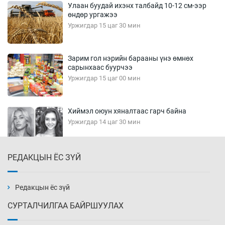
Улаан буудай ихэнх талбайд 10-12 см-ээр
өндөр ургажээ
Уржигдар 15 цаг 30 мин
Зарим гол нэрийн барааны үнэ өмнөх
сарынхаас буурчээ
Уржигдар 15 цаг 00 мин
Хиймэл оюун хяналтаас гарч байна
Уржигдар 14 цаг 30 мин
РЕДАКЦЫН ЁС ЗҮЙ
Эмэгтэйчүүд Бээжин, эрэгтэйчүүд Японд
бэлтгэл базаахаар хилийн дээс алхлаа
Уржигдар 14 цаг 00 мин
Редакцын ёс зүй
СУРТАЛЧИЛГАА БАЙРШУУЛАХ
АНУ-ын Цэргийн кибер командлалаын