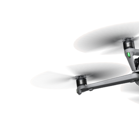
126-гийн НЭГ
Ертөнц
Спорт
Нийгэм
Бөх
Техник технологи
Сагсан бөмбөг
Шинжлэх ухаан
Хөлбөмбөг
Сонин хачин
Олимпын төрөл
Дэлхийн монгол
Тулааны спорт
Олимпын бус төр