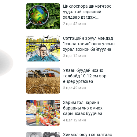
Урлагтай яриа
Циклоспора шимэгчээс
өрчил
үүдэлтэй гэдэсний
халдвар дэгдэж
энд-Эрхэм баян
болзошгүй
2 цаг 42 мин
Сэтгэцийн эрүүл мэндэд
“санаа тавих” олон улсын
хүний үг
хурал зохион байгуулна
3 цаг 12 мин
Улаан буудай ихэнх
талбайд 10-12 см-ээр
ага
Бусад
өндөр ургажээ
3 цаг 42 мин
Фото
сурвалжлагч
Видео
Зарим гол нэрийн
Инфографик
барааны үнэ өмнөх
сарынхаас буурчээ
Санал асуулга
4 цаг 12 мин
Хиймэл оюун хяналтаас