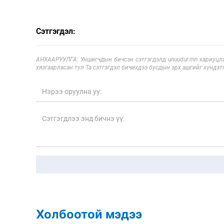
Сэтгэгдэл:
АНХААРУУЛГА: Уншигчдын бичсэн сэтгэгдэлд unuudur.mn хариуцла
хязгаарласан тул Та сэтгэгдэл бичихдээ бусдын эрх ашгийг хүндэтг
Холбоотой мэдээ