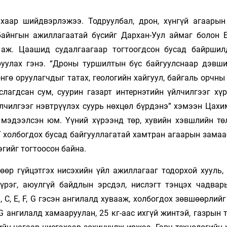
хаар шийдвэрлэжээ. Тодруулбал, дрон, хүнгүй агаарын
байнгын ажиллагаатай бүсийг Дархан-Уул аймаг болон Б
н аж. Цаашид судалгаагаар тогтоогдсон бусад байрши
руулах гэнэ. “Дроны туршилтын бүс байгуулснаар дэвш
нгө оруулагчдыг татах, геологийн хайгуул, байгаль орчны
слагдсан сум, суурин газарт интернэтийн үйлчилгээг хүр
йлчилгээг нэвтрүүлэх суурь нөхцөл бүрдэнэ” хэмээн Цахи
 мэдээлсэн юм. Үүний хүрээнд төр, хувийн хэвшлийн тө
 холбогдох бусад байгууллагатай хамтран агаарын замаас
гийг тогтоосон байна.
өөр гүйцэтгэх нисэхийн үйл ажиллагааг тодорхой хууль,
үүрэг, аюулгүй байдлын эрсдэл, нислэгт тэнцэх чадвар
 С, Е, F, G гэсэн ангилалд хувааж, холбогдох зөвшөөрлийг
 ангилалд хамааруулан, 25 кг-аас ихгүй жинтэй, газрын 