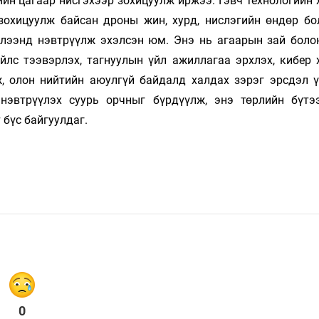
ийн цагаар нисгэхээр зохицуулж иржээ. Гэвч технологийн
 зохицуулж байсан дроны жин, хурд, нислэгийн өндөр бо
эглээнд нэвтрүүлж эхэлсэн юм. Энэ нь агаарын зай боло
үйлс тээвэрлэх, тагнуулын үйл ажиллагаа эрхлэх, кибер 
, олон нийтийн аюулгүй байдалд халдах зэрэг эрсдэл ү
нэвтрүүлэх суурь орчныг бүрдүүлж, энэ төрлийн бүтээ
бүс байгуулдаг.
0