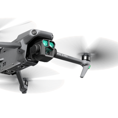
Ханш
Хэрэг з
Эрэлттэй мэдээ
Эрүүл м
Хууль ёс
Хүмүүс
Албаны 
Бусад
Life style
Ярилцл
Зөвлөгөө
Хоймор
Өнөөдрийн тухай
Уншигч-
өл