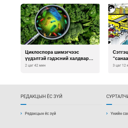
Сэтгэцийн эрүүл мэндэд
Улаан 
р
“санаа тавих” олон улсын
10-12 
хурал зохион байгуулна
3 цаг 12 мин
3 цаг 42
РЕДАКЦЫН ЁС ЗҮЙ
СУРТАЛЧ
Редакцын ёс зүй
Үнийн са