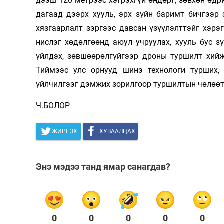
дээш 120 метрээс хэтрэхгүй өндөрт, зөвхөн өдр
дагаад дээрх хууль, эрх зүйн баримт бичгээр
хязгаарлалт зэргээс давсан үзүүлэлттэйг хэр
нислэг хөдөлгөөнд аюул учруулах, хууль бус з
үйлдэх, зөвшөөрөлгүйгээр дроны туршилт хийж
Тиймээс улс орнууд шинэ технологи турших, 
үйлчилгээг дэмжих зорилгоор туршилтын чөлөөт 
Ч.БОЛОР
ЖИРГЭХ
ХУВААЛЦАХ
Энэ мэдээ танд ямар санагдав?
0
0
0
0
0