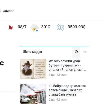
йн төлөө
08/7
30°C
3593.93
$
Соёл урлаг
Шинэ мэдээ
ой хөгжлийн зорилго -
Сонгодог урлаг
үс
Их зохиолчийн уран
Ардын урлаг
бүтээл, туурвил зүйн
онцлогийг олон улсын
Дүрслэх урлаг
судлаачид хэлэлцлээ
1 цаг 42 мин
Өв соёл
таг
Кино урлаг
19 байршилд цахилгаан
автомашин цэнэглэх
 орчин
Цирк
станц байгууллаа
ол
2 цаг 12 мин
Рок поп, хип хоп
энд