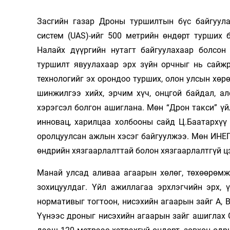
Олимп 2024
Засгийн газар Дроны туршилтын бүс байгуула
систем (UAS)-ийг 500 метрийн өндөрт турших 
Налайх дүүргийн нутагт байгуулахаар болсо
туршилт явуулахаар эрх зүйн орчныг нь сайж
технологийг эх орондоо турших, олон улсын хөрө
шинжилгээ хийх, эрчим хүч, онцгой байдал, ал
хэрэгсэл болгон ашиглана. Мөн “Дрон такси” ү
инновац, харилцаа холбооны сайд Ц.Баатархүү
оролцуулсан ажлын хэсэг байгуулжээ. Мөн ИНЕГ
өндрийн хязгаарлалттай болон хязгаарлалтгүй цэ
Манай улсад аливаа агаарын хөлөг, төхөөрөмж
зохицуулдаг. Үйл ажиллагаа эрхлэгчийн эрх, 
нормативыг тогтоон, нисэхийн агаарын зайг А, В,
Үүнээс дроныг нисэхийн агаарын зайг ашиглах G