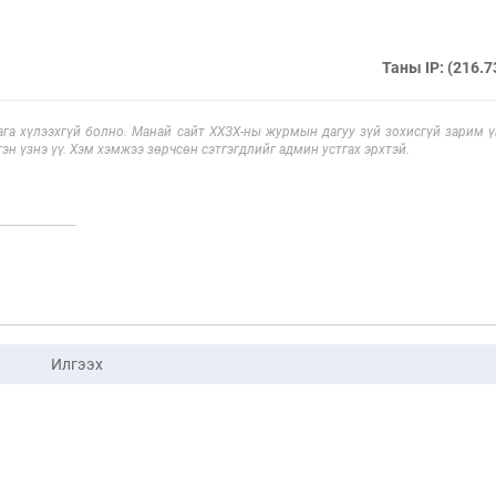
Таны IP: (216.7
га хүлээхгүй болно. Манай сайт ХХЗХ-ны журмын дагуу зүй зохисгүй зарим үг
эн үзнэ үү. Хэм хэмжээ зөрчсөн сэтгэгдлийг админ устгах эрхтэй.
Илгээх