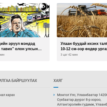
буудай ихэнх талбайд
Хиймэл оюун хяналтаас
см-ээр өндөр ургажээ
байна
 мин
4 цаг 42 мин
ИЛГАА БАЙРШУУЛАХ
ХАЯГ
нал харах
Монгол Улс, Улаанбаатар 1420
Сүхбаатар дүүрэг 8-р хороо,
Алтангэрэлийн гудамж, Улаан