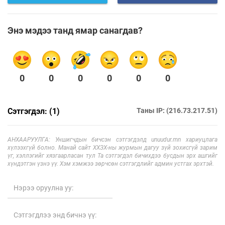
Энэ мэдээ танд ямар санагдав?
0
0
0
0
0
0
Сэтгэгдэл: (1)
Таны IP: (216.73.217.51)
АНХААРУУЛГА: Уншигчдын бичсэн сэтгэгдэлд unuudur.mn хариуцлага
хүлээхгүй болно. Манай сайт ХХЗХ-ны журмын дагуу зүй зохисгүй зарим
үг, хэллэгийг хязгаарласан тул Та сэтгэгдэл бичихдээ бусдын эрх ашгийг
хүндэтгэн үзнэ үү. Хэм хэмжээ зөрчсөн сэтгэгдлийг админ устгах эрхтэй.