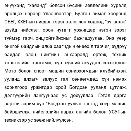
энүүхэнд “хаяанд” болсон бүсийн зөвлөлийн хуралд
оролцох нэрээр Улаанбаатар, Булган аймаг хооронд
ОБЕГ, ХХЕГ-ын нисдэг тэрэг хөлөглөн хөдөөд “зугаалж”
ахуйд нийслэл, орон нутагт уржигдар нэгэн зэрэг
түймэр гарч, онцгойгийнхныг бажгадуулав. Энэ үеэр
онцгой байдлын алба хаагчдын өнөөх л тарчиг, зүдрүү
байдал олон нийтийн анхааралд өртөж, техник
хэрэгслийн хангамж, хүн хүчний асуудал сөхөгдлөө.
Мото болон спорт машин сонирхогчдын клубийнхэн,
ууланд алхагч залуус гал сөнөөгчдөд хүч нэмэх
зорилгоор уржигдар орой Богдхан ууланд цуглаж,
дэлгүүрийн лангуунаас ус дөхүүллээ. Гэтэл дарга
нэртэй зарим хүн “Богдхан уулын тагтад хоёр машин
байршуулж, нийслэлийн аврах ангийн болон УСУГ-ын
техникээр ус зөөж нийлүүлсэн.