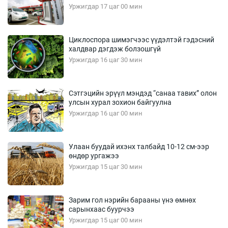
Уржигдар 17 цаг 00 мин
Циклоспора шимэгчээс үүдэлтэй гэдэсний
халдвар дэгдэж болзошгүй
Уржигдар 16 цаг 30 мин
Сэтгэцийн эрүүл мэндэд “санаа тавих” олон
улсын хурал зохион байгуулна
Уржигдар 16 цаг 00 мин
Улаан буудай ихэнх талбайд 10-12 см-ээр
өндөр ургажээ
Уржигдар 15 цаг 30 мин
Зарим гол нэрийн барааны үнэ өмнөх
сарынхаас буурчээ
Уржигдар 15 цаг 00 мин