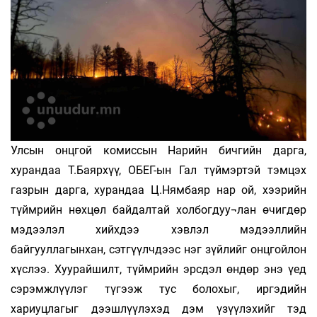
Улсын онцгой комиссын Нарийн бичгийн дарга,
хурандаа Т.Баярхүү, ОБЕГ-ын Гал түймэртэй тэмцэх
газрын дарга, хурандаа Ц.Нямбаяр нар ой, хээрийн
түймрийн нөхцөл байдалтай холбогдуу¬лан өчигдөр
мэдээлэл хийхдээ хэвлэл мэдээллийн
байгууллагынхан, сэтгүүлчдээс нэг зүйлийг онцгойлон
хүслээ. Хуурайшилт, түймрийн эрсдэл өндөр энэ үед
сэрэмжлүүлэг түгээж тус болохыг, иргэдийн
хариуцлагыг дээшлүүлэхэд дэм үзүүлэхийг тэд