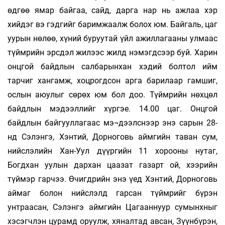
өдгөө ямар байгаа, сайд, дарга нар нь ажлаа хэр
хийдэг вэ гэдгийг баримжаалж болох юм. Байгаль, цаг
уурын нөлөө, хүний буруутай үйл ажиллагааны улмаас
түймрийн эрсдэл жилээс жилд нэмэгдсээр буй. Харин
онцгой байдлын салбарынхан хэдий болтол ийм
тарчиг хангамж, хоцрогдсон арга барилаар гамшиг,
ослын аюулыг сөрөх юм бол доо. Түймрийн нөхцөл
байдлын мэдээллийг хүргэе. 14.00 цаг. Онцгой
байдлын байгууллагаас мэ¬дээлснээр энэ сарын 28-
нд Сэлэнгэ, Хэнтий, Дорноговь аймгийн таван сум,
нийслэлийн Хан-Уул дүүргийн 11 хорооны нутаг,
Богдхан уулын дархан цаазат газарт ой, хээрийн
түймэр гарчээ. Өчигдрийн энэ үед Хэнтий, Дорноговь
аймаг болон нийслэлд гарсан түймрийг бүрэн
унтраасан, Сэлэнгэ аймгийн Цагааннуур сумынхныг
хэсэгчлэн цурамд оруулж, хяналтад авсан, Зүүнбүрэн,