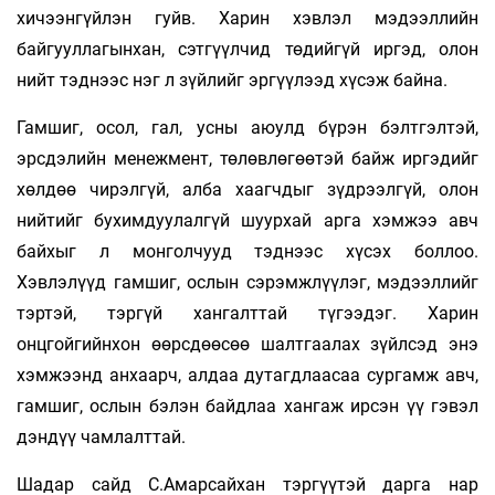
хичээнгүйлэн гуйв. Харин хэвлэл мэдээллийн
байгууллагынхан, сэтгүүлчид төдийгүй иргэд, олон
нийт тэднээс нэг л зүйлийг эргүүлээд хүсэж байна.
Гамшиг, осол, гал, усны аюулд бүрэн бэлтгэлтэй,
эрсдэлийн менежмент, төлөвлөгөөтэй байж иргэдийг
хөлдөө чирэлгүй, алба хаагчдыг зүдрээлгүй, олон
нийтийг бухимдуулалгүй шуурхай арга хэмжээ авч
байхыг л монголчууд тэднээс хүсэх боллоо.
Хэвлэлүүд гамшиг, ослын сэрэмжлүүлэг, мэдээллийг
тэртэй, тэргүй хангалттай түгээдэг. Харин
онцгойгийнхон өөрсдөөсөө шалтгаалах зүйлсэд энэ
хэмжээнд анхаарч, алдаа дутагдлаасаа сургамж авч,
гамшиг, ослын бэлэн байдлаа хангаж ирсэн үү гэвэл
дэндүү чамлалттай.
Шадар сайд С.Амарсайхан тэргүүтэй дарга нар