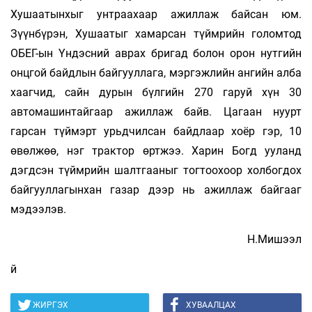
Хушаатынхыг унтраахаар ажиллаж байсан юм.
Зүүнбүрэн, Хушаатыг хамарсан түймрийн голомтод
ОБЕГ-ын Үндэсний аврах бригад болон орон нутгийн
онцгой байдлын байгууллага, мэргэжлийн ангийн алба
хаагчид, сайн дурын бүлгийн 270 гаруй хүн 30
автомашинтайгаар ажиллаж байв. Цагаан нуурт
гарсан түймэрт урьдчилсан байдлаар хоёр гэр, 10
өвөлжөө, нэг трактор өртжээ. Харин Богд ууланд
дэгдсэн түймрийн шалтгааныг тогтоохоор холбогдох
байгууллагынхан газар дээр нь ажиллаж байгааг
мэдээлэв.
Н.Мишээл
й
ЖИРГЭХ
ХУВААЛЦАХ