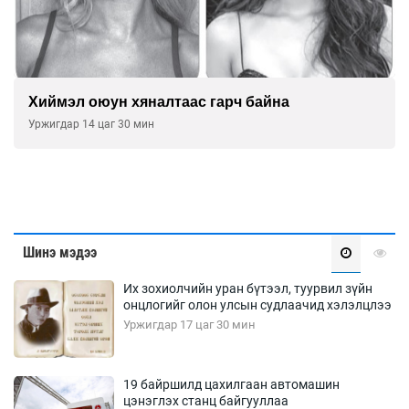
Хиймэл оюун хяналтаас гарч байна
Уржигдар 14 цаг 30 мин
Шинэ мэдээ
Их зохиолчийн уран бүтээл, туурвил зүйн
онцлогийг олон улсын судлаачид хэлэлцлээ
Уржигдар 17 цаг 30 мин
19 байршилд цахилгаан автомашин
цэнэглэх станц байгууллаа