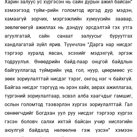
Харин залуус ус хүргэсэн нь сайн дурын ажил байсан”
хэмээгээд түйм¬рийн голомтод иргэд дур мэдэн,
хамаагүй зорчих, мэргэжлийн хүмүүсийн заавар,
зөвлөгөөгүй ажиллах нь дэндүү эрсдэлтэй гэх утга
агуулгатай, сайн санаат залуусыг буруутгах
хандлагатай зүйл ярив. Түүнчлэн “Дарга нар нисдэг
тэргээр хуралд явсан, эсэхийг мэдэхгүй, эргэж
тодруулъя. Өнөөдрийн байд-лаар онцгой байдлын
байгууллагад түймрийн үед гол, нуур, цөөрмөөс ус
зөөх зориулалттай нисдэг тэрэг, онгоц нэг ч байхгүй.
Байгаа нисдэг тэргүүд нь эрэн хайх, аврах ажиллагаа,
түргэний зориулалтаар, эсвэл алба хаагчдыг гамшиг,
ослын голомтод тээвэрлэн хүргэх зориулалттай. Гал
сөнөөгчдийг Богдхан уул руу нисдэг тэргээр хүргэх
гэсэн боловч салхи ихтэй байсан учир нислэгийн
аюулгүй байдалд нөлөөлнө гэж үзсэн” хэмээн