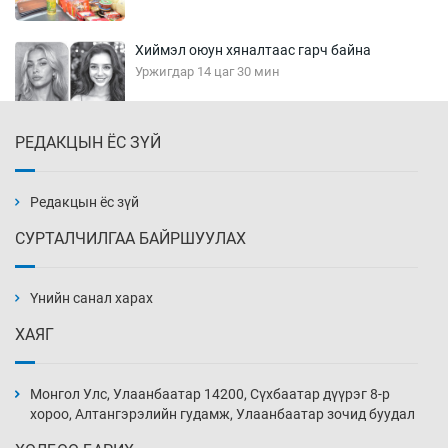
Хиймэл оюун хяналтаас гарч байна
Уржигдар 14 цаг 30 мин
РЕДАКЦЫН ЁС ЗҮЙ
Эмэгтэйчүүд Бээжин, эрэгтэйчүүд Японд
бэлтгэл базаахаар хилийн дээс алхлаа
Уржигдар 14 цаг 00 мин
Редакцын ёс зүй
СУРТАЛЧИЛГАА БАЙРШУУЛАХ
АНУ-ын Цэргийн кибер командлалаын
ажилтнууд амиа хорлох явдал эрс
нэмэгджээ
Үнийн санал харах
Уржигдар 13 цаг 52 мин
ХАЯГ
Монголын шигшээ Хонконгийн багийг ялж,
эхний хожлоо авлаа
Монгол Улс, Улаанбаатар 14200, Сүхбаатар дүүрэг 8-р
Уржигдар 13 цаг 30 мин
хороо, Алтангэрэлийн гудамж, Улаанбаатар зочид буудал