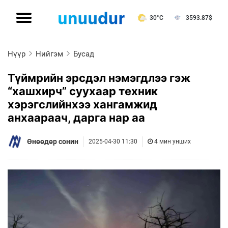
30°C
3593.87
$
Нүүр
Нийгэм
Бусад
Түймрийн эрсдэл нэмэгдлээ гэж
“хашхирч” суухаар техник
хэрэгслийнхээ хангамжид
анхаараач, дарга нар аа
Өнөөдөр сонин
2025-04-30 11:30
4 мин унших