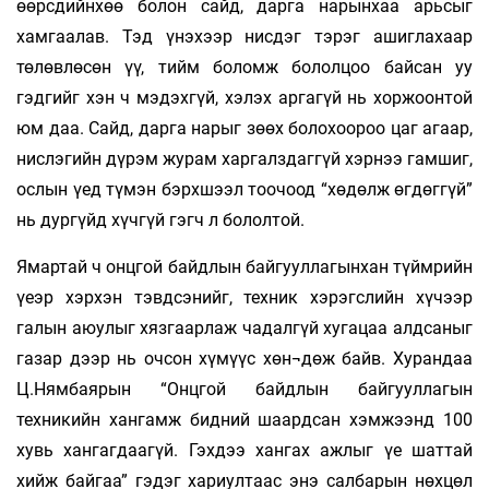
өөрсдийнхөө болон сайд, дарга нарынхаа арьсыг
хамгаалав. Тэд үнэхээр нисдэг тэрэг ашиглахаар
төлөвлөсөн үү, тийм боломж бололцоо байсан уу
гэдгийг хэн ч мэдэхгүй, хэлэх аргагүй нь хоржоонтой
юм даа. Сайд, дарга нарыг зөөх болохоороо цаг агаар,
нислэгийн дүрэм журам харгалздаггүй хэрнээ гамшиг,
ослын үед түмэн бэрхшээл тоочоод “хөдөлж өгдөггүй”
нь дургүйд хүчгүй гэгч л бололтой.
Ямартай ч онцгой байдлын байгууллагынхан түймрийн
үеэр хэрхэн тэвдсэнийг, техник хэрэгслийн хүчээр
галын аюулыг хязгаарлаж чадалгүй хугацаа алдсаныг
газар дээр нь очсон хүмүүс хөн¬дөж байв. Хурандаа
Ц.Нямбаярын “Онцгой байдлын байгууллагын
техникийн хангамж бидний шаардсан хэмжээнд 100
хувь хангагдаагүй. Гэхдээ хангах ажлыг үе шаттай
хийж байгаа” гэдэг хариултаас энэ салбарын нөхцөл