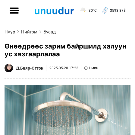
30°C
3593.87
$
Нүүр
Нийгэм
Бусад
Өнөөдрөөс зарим байршилд халуун
ус хязгаарлалаа
Д.Баяр-Отгон
2025-05-20 17:23
1 мин