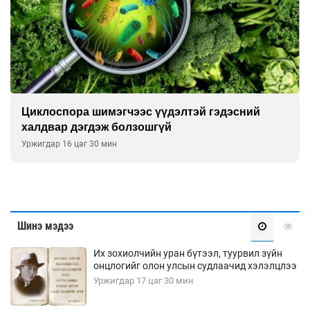
ора шимэгчээс үүдэлтэй гэдэсний
Сэтгэци
 дэгдэж болзошгүй
улсын х
6 цаг 30 мин
Уржигдар 1
Шинэ мэдээ
Их зохиолчийн уран бүтээл, туурвил зүйн
онцлогийг олон улсын судлаачид хэлэлцлээ
Уржигдар 17 цаг 30 мин