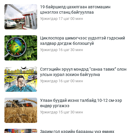
19 байршилд цахилгаан автомашин
цэнэглэх станц байгууллаа
Уржигдар 17 цаг 00 мин
Циклоспора шимэгчээс үүдэлтэй гэдэсний
халдвар дэгдэж болзошгүй
Уржигдар 16 цаг 30 мин
Сэтгэцийн эрүүл мэндэд “санаа тавих” олон
улсын хурал зохион байгуулна
Уржигдар 16 цаг 00 мин
Улаан буудай ихэнх талбайд 10-12 см-ээр
өндөр ургажээ
Уржигдар 15 цаг 30 мин
Зарим гол нэрийн барааны үнэ өмнөх