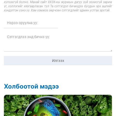
хүлээхгүй болно. Манай сайт ХХЗХ-ны журмын дагуу зүй зохисгүй зарим
үг, хэллэгийг хязгаарласан тул Та сэтгэгдэл бичихдээ бусдын эрх ашгийг
хүндэтгэн үзнэ үү. Хэм хэмжээ зөрчсөн сэтгэгдлийг админ устгах эрхтэй.
Илгээх
Холбоотой мэдээ