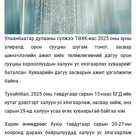
Улаанбаатар дулааны сүлжээ ТӨХК-иас 2025 оны зуны
улиралд орон сууцны шугам тоног, засвар
шинэчлэлийн ажил хийх төлөвлөгөөний дагуу орон
сууцны хорооллуудын халуун ус хязгаарлах хуваарийг
баталсан. Хуваарийн дагуу засварын ажил үргэлжилж
байна.
Тухайлбал, 2025 оны тавдугаар сарын 15-наас БГД-ийн
нутаг дэвсгэрт халуун ус хязгаарлаж, засвар хийж, энэ
сарын 29-нд халуун усаа өгөх хуваарьтай байгаа юм.
Харин өнөөдрөөс буюу тавдугаар сарын 20-27-ны
хооронд дараах байршлуудад халуун ус хязгаарлаж