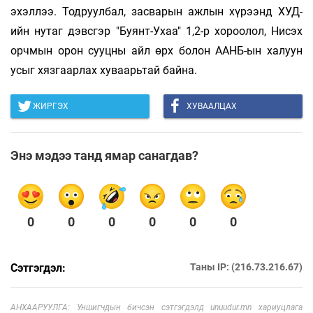
эхэллээ. Тодруулбал, засварын ажлын хүрээнд ХУД-
ийн нутаг дэвсгэр "Буянт-Ухаа" 1,2-р хороолол, Нисэх
орчмын орон сууцны айл өрх болон ААНБ-ын халуун
усыг хязгаарлах хуваарьтай байна.
ЖИРГЭХ
ХУВААЛЦАХ
Энэ мэдээ танд ямар санагдав?
0
0
0
0
0
0
Сэтгэгдэл:
Таны IP: (216.73.216.67)
АНХААРУУЛГА: Уншигчдын бичсэн сэтгэгдэлд unuudur.mn хариуцлага