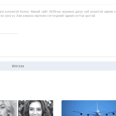
га хүлээхгүй болно. Манай сайт ХХЗХ-ны журмын дагуу зүй зохисгүй зарим үг
эн үзнэ үү. Хэм хэмжээ зөрчсөн сэтгэгдлийг админ устгах эрхтэй.
Илгээх