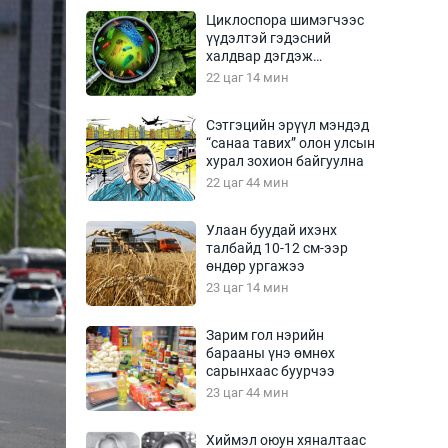
Урлагтай яриа
Циклоспора шимэгчээс
өрчил
үүдэлтэй гэдэсний
халдвар дэгдэж
энд-Эрхэм баян
болзошгүй
22 цаг 14 мин
Сэтгэцийн эрүүл мэндэд
“санаа тавих” олон улсын
хүний үг
хурал зохион байгуулна
22 цаг 44 мин
Улаан буудай ихэнх
талбайд 10-12 см-ээр
ага
Бусад
өндөр ургажээ
23 цаг 14 мин
Фото
сурвалжлагч
Видео
Зарим гол нэрийн
Инфографик
барааны үнэ өмнөх
сарынхаас буурчээ
Санал асуулга
23 цаг 44 мин
Хиймэл оюун хяналтаас