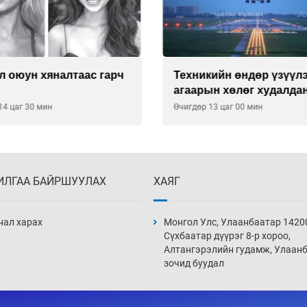
л оюун хяналтаас гарч
Техникийн өндөр үзүүл
агаарын хөлөг худалдан
хүсэлтээ уламжлав
14 цаг 30 мин
Өчигдөр 13 цаг 00 мин
ИЛГАА БАЙРШУУЛАХ
ХАЯГ
нал харах
Монгол Улс, Улаанбаатар 1420
Сүхбаатар дүүрэг 8-р хороо,
Алтангэрэлийн гудамж, Улаан
зочид буудал