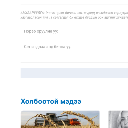
АНХААРУУЛГА: Уншигчдын бичсэн сэтгэгдэлд unuudur.mn хариуцла
хязгаарласан тул Та сэтгэгдэл бичихдээ бусдын эрх ашгийг хүндэтг
Холбоотой мэдээ