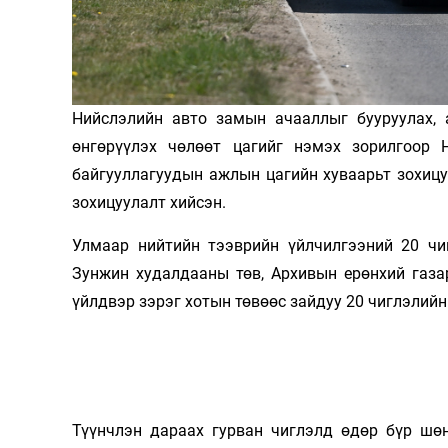
Олимп 2024
Нийслэлийн авто замын ачааллыг бууруулах, 
өнгөрүүлэх чөлөөт цагийг нэмэх зорилгоор 
байгууллагуудын ажлын цагийн хуваарьт зохицуу
зохицуулалт хийсэн.
Улмаар нийтийн тээврийн үйлчилгээний 20 чиг
Зунжин худалдааны төв, Архивын ерөнхий газар
үйлдвэр зэрэг хотын төвөөс зайдуу 20 чиглэлий
Түүнчлэн дараах гурван чиглэлд өдөр бүр шөн