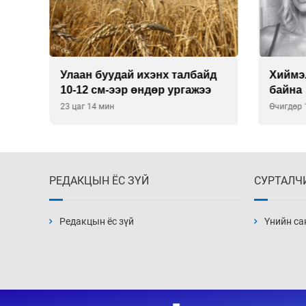
Улаан буудай ихэнх талбайд
Хиймэ
10-12 см-ээр өндөр ургажээ
байна
23 цаг 14 мин
Өчигдөр 
РЕДАКЦЫН ЁС ЗҮЙ
СУРТАЛЧ
Редакцын ёс зүй
Үнийн са