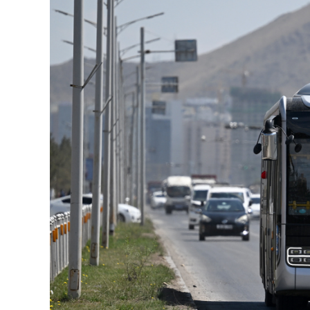
126-гийн НЭГ
Ертөнц
Спорт
Нийгэм
Бөх
Техник технологи
Сагсан бөмбөг
Шинжлэх ухаан
Хөлбөмбөг
Сонин хачин
Олимпын төрөл
Дэлхийн монгол
Тулааны спорт
Олимпын бус төр