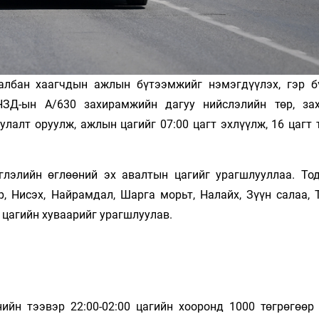
албан хаагчдын ажлын бүтээмжийг нэмэгдүүлэх, гэр б
НЗД-ын А/630 захирамжийн дагуу нийслэлийн төр, за
лалт оруулж, ажлын цагийг 07:00 цагт эхлүүлж, 16 цагт 
лэлийн өглөөний эх авалтын цагийг урагшлууллаа. Тод
, Нисэх, Найрамдал, Шарга морьт, Налайх, Зүүн салаа, 
н цагийн хуваарийг урагшлуулав.
ийн тээвэр 22:00-02:00 цагийн хооронд 1000 төгрөгөөр