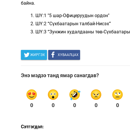
байна.
ШҮ:1 "5 шар-Офицеруудын ордон"
ШҮ:2 “Сүхбаатарын талбай-Нисэх”
ШҮ:3 “Зунжин худалдааны төв-Сүхбаатары
ЖИРГЭХ
ХУВААЛЦАХ
Энэ мэдээ танд ямар санагдав?
0
0
0
0
0
Сэтгэгдэл: