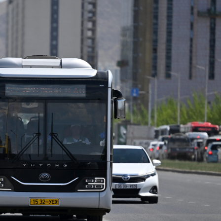
Ханш
Хэрэг з
Эрэлттэй мэдээ
Эрүүл м
Хууль ёс
Хүмүүс
Албаны 
Бусад
Life style
Ярилцл
Зөвлөгөө
Хоймор
Өнөөдрийн тухай
Уншигч-
өл