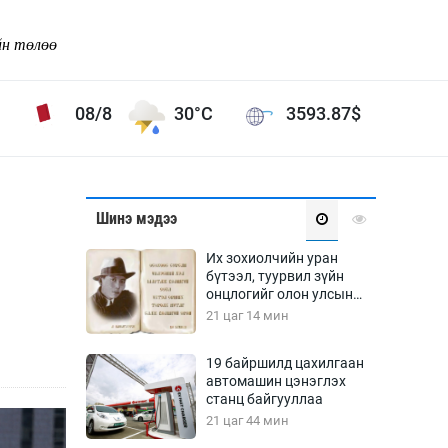
йн төлөө
08/8
30°C
3593.87
$
Соёл урлаг
Шинэ мэдээ
ой хөгжлийн зорилго -
Сонгодог урлаг
Их зохиолчийн уран
Ардын урлаг
бүтээл, туурвил зүйн
онцлогийг олон улсын
Дүрслэх урлаг
судлаачид хэлэлцлээ
21 цаг 14 мин
Өв соёл
таг
Кино урлаг
19 байршилд цахилгаан
автомашин цэнэглэх
 орчин
Цирк
станц байгууллаа
ол
21 цаг 44 мин
Рок поп, хип хоп
энд