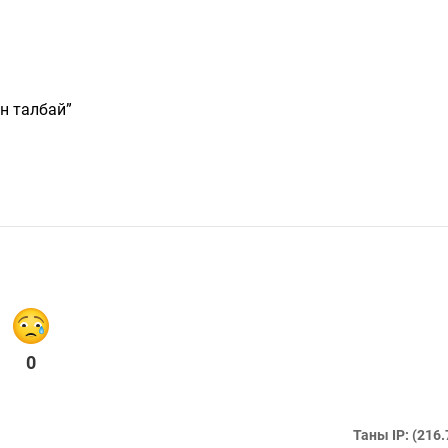
н талбай”
0
Таны IP: (216.