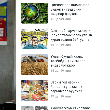
Урлагтай яриа
Циклоспора шимэгчээс
өрчил
үүдэлтэй гэдэсний
халдвар дэгдэж
энд-Эрхэм баян
болзошгүй
15 цаг 49 мин
Сэтгэцийн эрүүл мэндэд
“санаа тавих” олон улсын
хүний үг
хурал зохион байгуулна
16 цаг 19 мин
Улаан буудай ихэнх
талбайд 10-12 см-ээр
ага
Бусад
өндөр ургажээ
16 цаг 49 мин
Фото
сурвалжлагч
Видео
Зарим гол нэрийн
Инфографик
барааны үнэ өмнөх
сарынхаас буурчээ
Санал асуулга
17 цаг 19 мин
Хиймэл оюун хяналтаас