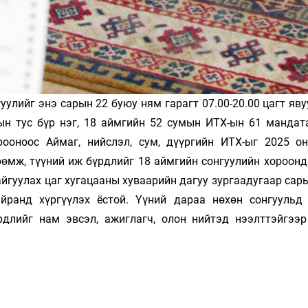
гуулийг энэ сарын 22 буюу ням гарагт 07.00-20.00 цагт яв
ын тус бүр нэг, 18 аймгийн 52 сумын ИТХ-ын 61 мандат
рооноос Аймаг, нийслэл, сум, дүүргийн ИТХ-ыг 2025 о
рөмж, түүний иж бүрдлийг 18 аймгийн сонгуулийн хороонд
айгуулах цаг хугацааны хуваарийн дагуу зургаадугаар сар
йранд хүргүүлэх ёстой. Үүний дараа нөхөн сонгуульд
рдлийг нам эвсэл, ажиглагч, олон нийтэд нээлттэйгээ