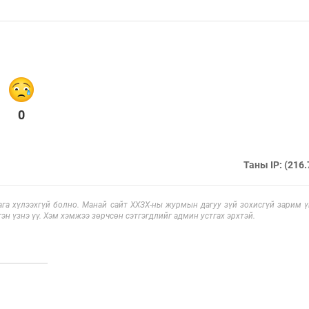
0
Таны IP: (216.
га хүлээхгүй болно. Манай сайт ХХЗХ-ны журмын дагуу зүй зохисгүй зарим үг
эн үзнэ үү. Хэм хэмжээ зөрчсөн сэтгэгдлийг админ устгах эрхтэй.