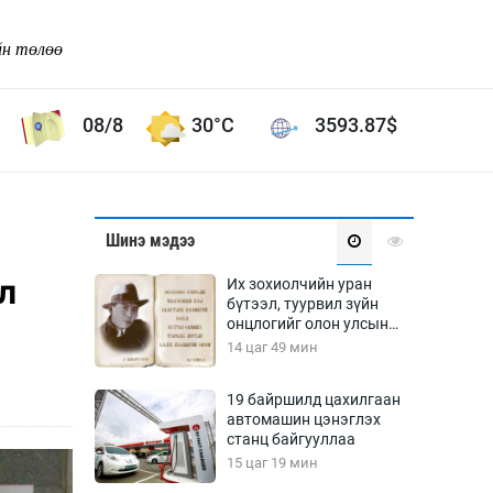
йн төлөө
08/8
30°C
3593.87
$
Соёл урлаг
Шинэ мэдээ
ой хөгжлийн зорилго -
Сонгодог урлаг
л
Их зохиолчийн уран
Ардын урлаг
бүтээл, туурвил зүйн
онцлогийг олон улсын
Дүрслэх урлаг
судлаачид хэлэлцлээ
14 цаг 49 мин
Өв соёл
таг
Кино урлаг
19 байршилд цахилгаан
автомашин цэнэглэх
 орчин
Цирк
станц байгууллаа
ол
15 цаг 19 мин
Рок поп, хип хоп
энд