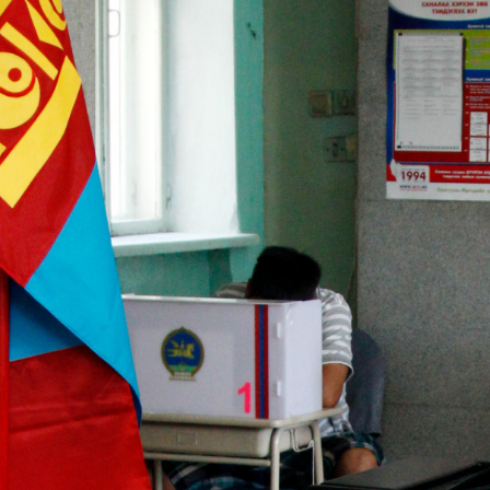
Ханш
Хэрэг з
Эрэлттэй мэдээ
Эрүүл м
Хууль ёс
Хүмүүс
Албаны 
Бусад
Life style
Ярилцл
Зөвлөгөө
Хоймор
Өнөөдрийн тухай
Уншигч-
өл