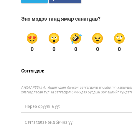
Энэ мэдээ танд ямар санагдав?
0
0
0
0
0
Сэтгэгдэл:
АНХААРУУЛГА: Уншигчдын бичсэн сэтгэгдэлд unuudur.mn хариуцла
хязгаарласан тул Та сэтгэгдэл бичихдээ бусдын эрх ашгийг хүндэтг