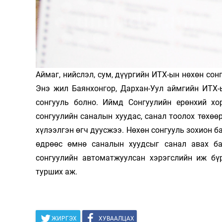
Аймаг, нийслэл, сум, дүүргийн ИТХ-ын нөхөн сон
Энэ жил Баянхонгор, Дархан-Уул аймгийн ИТХ-
сонгууль болно. Иймд Сонгуулийн ерөнхий хо
сонгуулийн саналын хуудас, санал тоолох төхөө
хүлээлгэн өгч дуусжээ. Нөхөн сонгууль зохион б
өдрөөс өмнө саналын хуудсыг санал авах ба
сонгуулийн автоматжуулсан хэрэгслийн иж бү
турших аж.
ЖИРГЭХ
ХУВААЛЦАХ