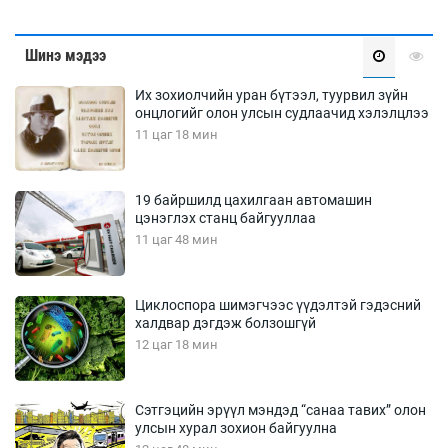
Шинэ мэдээ
Их зохиолчийн уран бүтээл, туурвил зүйн
онцлогийг олон улсын судлаачид хэлэлцлээ
11 цаг 18 мин
19 байршилд цахилгаан автомашин
цэнэглэх станц байгууллаа
11 цаг 48 мин
Циклоспора шимэгчээс үүдэлтэй гэдэсний
халдвар дэгдэж болзошгүй
12 цаг 18 мин
Сэтгэцийн эрүүл мэндэд “санаа тавих” олон
улсын хурал зохион байгуулна