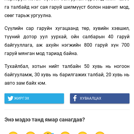
га талбайд нэг сая гаруй шилмүүст болон навчит мод,
сөөг тарьж ургуулна.
Сүүлийн сар гаруйн хугацаанд төр, хувийн хэвшил,
түүний дотор уул уурхай, ойн салбарын 40 гаруй
байгууллага, аж ахуйн нэгжийн 800 гаруй хүн 700
гаруй мянган мод тариад байна.
Тухайлбал, хотын нийт талбайн 50 хувь нь ногоон
байгууламж, 30 хувь нь барилгажих талбай, 20 хувь нь
авто зам байх юм.
ЖИРГЭХ
ХУВААЛЦАХ
Энэ мэдээ танд ямар санагдав?