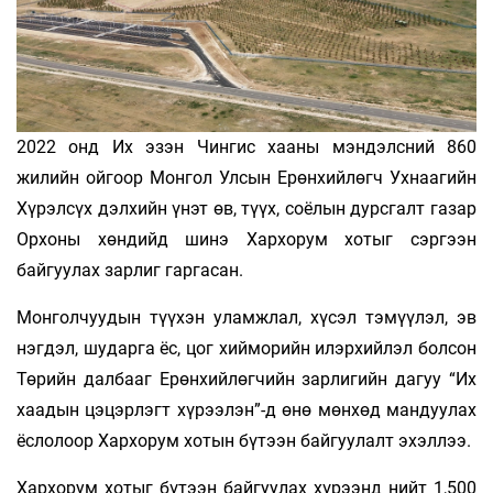
2022 онд Их эзэн Чингис хааны мэндэлсний 860
жилийн ойгоор Монгол Улсын Ерөнхийлөгч Ухнаагийн
Хүрэлсүх дэлхийн үнэт өв, түүх, соёлын дурсгалт газар
Орхоны хөндийд шинэ Хархорум хотыг сэргээн
байгуулах зарлиг гаргасан.
Монголчуудын түүхэн уламжлал, хүсэл тэмүүлэл, эв
нэгдэл, шударга ёс, цог хийморийн илэрхийлэл болсон
Төрийн далбааг Ерөнхийлөгчийн зарлигийн дагуу “Их
хаадын цэцэрлэгт хүрээлэн”-д өнө мөнхөд мандуулах
ёслолоор Хархорум хотын бүтээн байгуулалт эхэллээ.
Хархорум хотыг бүтээн байгуулах хүрээнд нийт 1,500