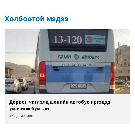
Холбоотой мэдээ
Дөрвөн чиглэлд шөнийн автобус иргэдэд
үйлчилж буй гэв
16 цаг 48 мин