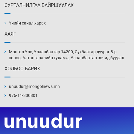
СУРТАЛЧИЛГАА БАЙРШУУЛАХ
АНУ-ын Цэргийн кибер командлалаын
ажилтнууд амиа хорлох явдал эрс
нэмэгджээ
Үнийн санал харах
14 цаг 56 мин
ХАЯГ
Монголын шигшээ Хонконгийн багийг ялж,
эхний хожлоо авлаа
Монгол Улс, Улаанбаатар 14200, Сүхбаатар дүүрэг 8-р
15 цаг 18 мин
хороо, Алтангэрэлийн гудамж, Улаанбаатар зочид буудал
ХОЛБОО БАРИХ
Техникийн өндөр үзүүлэлттэй агаарын хөлөг
худалдан авах хүсэлтээ уламжлав
unuudur@mongolnews.mn
15 цаг 48 мин
976-11-330801
“Шатахууны бус, бодлогын хомсдол
нүүрлээд байна”
16 цаг 18 мин