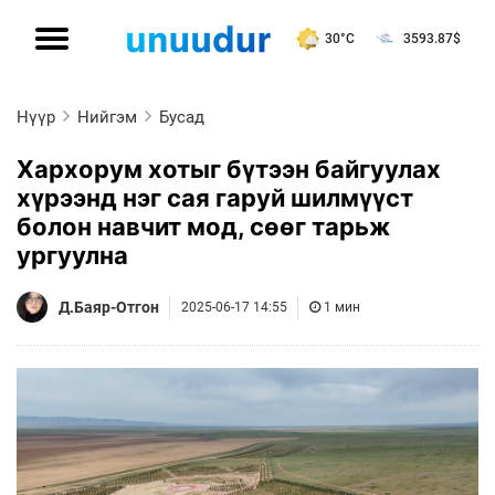
30°C
3593.87
$
Нүүр
Нийгэм
Бусад
Хархорум хотыг бүтээн байгуулах
хүрээнд нэг сая гаруй шилмүүст
болон навчит мод, сөөг тарьж
ургуулна
Д.Баяр-Отгон
2025-06-17 14:55
1 мин