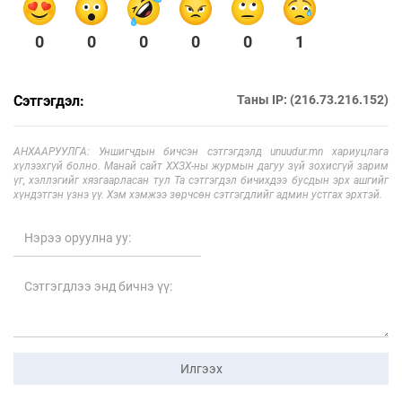
0
0
0
0
0
1
Сэтгэгдэл:
Таны IP: (216.73.216.152)
АНХААРУУЛГА: Уншигчдын бичсэн сэтгэгдэлд unuudur.mn хариуцлага
хүлээхгүй болно. Манай сайт ХХЗХ-ны журмын дагуу зүй зохисгүй зарим
үг, хэллэгийг хязгаарласан тул Та сэтгэгдэл бичихдээ бусдын эрх ашгийг
хүндэтгэн үзнэ үү. Хэм хэмжээ зөрчсөн сэтгэгдлийг админ устгах эрхтэй.
Илгээх