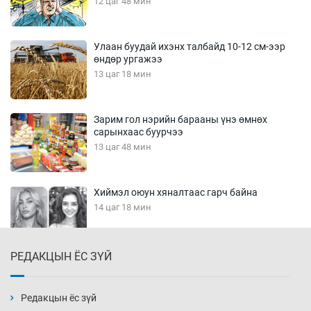
12 цаг 48 мин
Улаан буудай ихэнх талбайд 10-12 см-ээр
өндөр ургажээ
13 цаг 18 мин
Зарим гол нэрийн барааны үнэ өмнөх
сарынхаас буурчээ
13 цаг 48 мин
Хиймэл оюун хяналтаас гарч байна
14 цаг 18 мин
РЕДАКЦЫН ЁС ЗҮЙ
Эмэгтэйчүүд Бээжин, эрэгтэйчүүд Японд
бэлтгэл базаахаар хилийн дээс алхлаа
14 цаг 48 мин
Редакцын ёс зүй