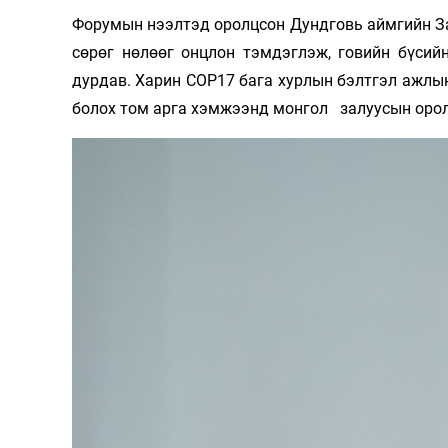
Форумын нээлтэд оролцсон Дундговь аймгийн За
сөрөг нөлөөг онцлон тэмдэглэж, говийн бүсий
дурдав. Харин COP17 бага хурлын бэлтгэл ажлын
болох том арга хэмжээнд монгол залуусын орол