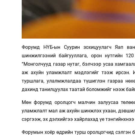
Форумд НҮБ-ын Суурин зохицуулагч Яап ван
шинжилгээний байгууллага, орон нутгийн 120
“Монголчууд газар нутаг, бэлчээр усаа хамгаа
аж ахуйн уламжлалт мэдлэгийг тээж ирсэн. 
туршлага, улалмжлалдаа түшиглэн газраа нөхө
дахинд танилцуулах таатай боломжийг нээж бай
Мөн форумд оролцогч малчин залуусаа төлөө
уламжлалт мал аж ахуйн шинжлэх ухаан, дэвшил
сэргээж, эх дэлхийгээ хайрлахад үе тэнгийнхнээ
Форумын хоёр өдрийн турш оролцогчид сэлгэн б