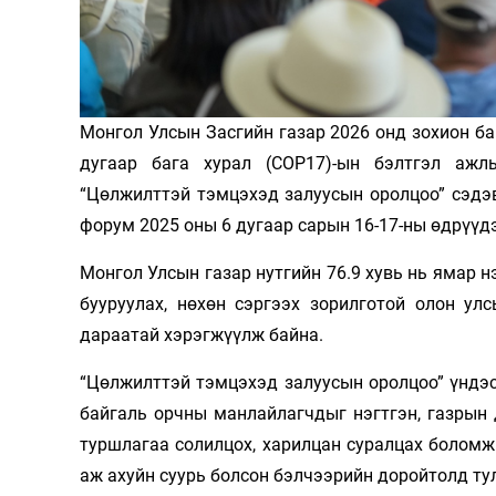
Олимп 2024
Монгол Улсын Засгийн газар 2026 онд зохион б
дугаар бага хурал (COP17)-ын бэлтгэл ажл
“Цөлжилттэй тэмцэхэд залуусын оролцоо” сэдэ
форум 2025 оны 6 дугаар сарын 16-17-ны өдрүү
Монгол Улсын газар нутгийн 76.9 хувь нь ямар 
бууруулах, нөхөн сэргээх зорилготой олон ул
дараатай хэрэгжүүлж байна.
“Цөлжилттэй тэмцэхэд залуусын оролцоо” үндэ
байгаль орчны манлайлагчдыг нэгтгэн, газрын 
туршлагаа солилцох, харилцан суралцах болом
аж ахуйн суурь болсон бэлчээрийн доройтолд ту