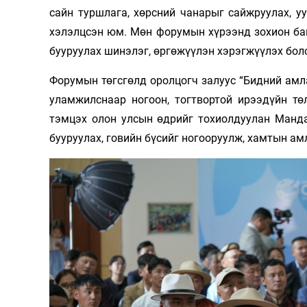
сайн туршлага, хөрсний чанарыг сайжруулах, 
хэлэлцсэн юм. Мөн форумын хүрээнд зохион ба
бууруулах шинэлэг, өргөжүүлэн хэрэгжүүлэх бол
Форумын төгсгөлд оролцогч залуус “Бидний амл
уламжилснаар ногоон, тогтвортой ирээдүйн тө
тэмцэх олон улсын өдрийг тохиолдуулан Манда
бууруулах, говийн бүсийг ногооруулж, хамтын а