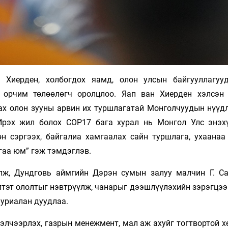
 Хиерден, холбогдох яамд, олон улсын байгууллагуу
 орчим төлөөлөгч оролцлоо. Яап ван Хиерден хэлсэн 
лах олон зууны арвин их туршлагатай Монголчуудын нүүд
Ирэх жил болох COP17 бага хурал нь Монгол Улс энэх
н сэргээх, байгалиа хамгаалах сайн туршлага, ухаанаа
гаа юм” гэж тэмдэглэв.
лж, Дундговь аймгийн Дэрэн сумын залуу малчин Г. С
тэт ололтыг нэвтрүүлж, чанарыг дээшлүүлэхийн зэрэгцээ
 уриалан дуудлаа.
элчээрлэх, газрын менежмент, мал аж ахуйг тогтвортой х