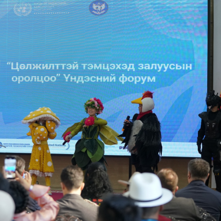
Ханш
Хэрэг з
Эрэлттэй мэдээ
Эрүүл м
Хууль ёс
Хүмүүс
Албаны 
Бусад
Life style
Ярилцл
Зөвлөгөө
Хоймор
Өнөөдрийн тухай
Уншигч-
өл