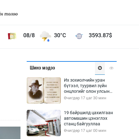
йн төлөө
08/8
30°C
3593.87
$
Соёл урлаг
Шинэ мэдээ
ой хөгжлийн зорилго -
Сонгодог урлаг
н
Их зохиолчийн уран
Ардын урлаг
бүтээл, туурвил зүйн
онцлогийг олон улсын
Дүрслэх урлаг
судлаачид хэлэлцлээ
Өчигдөр 17 цаг 30 мин
Өв соёл
таг
Кино урлаг
19 байршилд цахилгаан
автомашин цэнэглэх
 орчин
Цирк
станц байгууллаа
ол
Өчигдөр 17 цаг 00 мин
Рок поп, хип хоп
энд