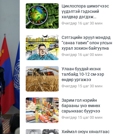
Урлагтай яриа
Циклоспора шимэгчээс
өрчил
үүдэлтэй гэдэсний
халдвар дэгдэж
энд-Эрхэм баян
болзошгүй
Өчигдөр 16 цаг 30 мин
Сэтгэцийн эрүүл мэндэд
“санаа тавих” олон улсын
хүний үг
хурал зохион байгуулна
Өчигдөр 16 цаг 00 мин
Улаан буудай ихэнх
талбайд 10-12 см-ээр
ага
Бусад
өндөр ургажээ
Өчигдөр 15 цаг 30 мин
Фото
сурвалжлагч
Видео
Зарим гол нэрийн
Инфографик
барааны үнэ өмнөх
сарынхаас буурчээ
Санал асуулга
Өчигдөр 15 цаг 00 мин
Хиймэл оюун хяналтаас