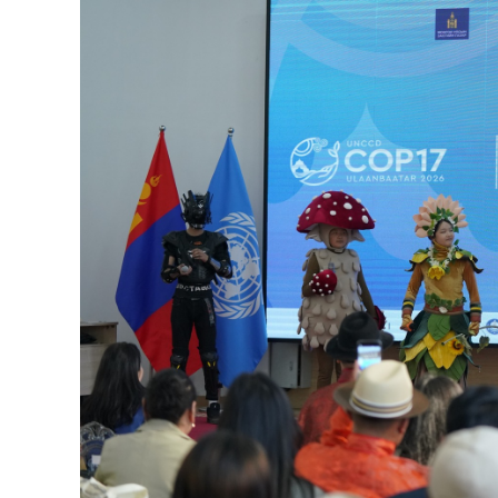
126-гийн НЭГ
Ертөнц
Спорт
Нийгэм
Бөх
Техник технологи
Сагсан бөмбөг
Шинжлэх ухаан
Хөлбөмбөг
Сонин хачин
Олимпын төрөл
Дэлхийн монгол
Тулааны спорт
Олимпын бус төр