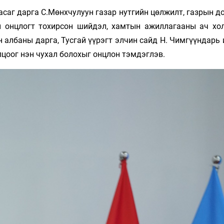
саг дарга С.Мөнхчулуун газар нутгийн цөлжилт, газрын д
н онцлогт тохирсон шийдэл, хамтын ажиллагааны ач хо
 албаны дарга, Тусгай үүрэгт элчин сайд Н. Чимгүүндарь
цоог нэн чухал болохыг онцлон тэмдэглэв.