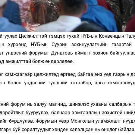
айгуулах Цөлжилттэй тэмцэх тухай НҮБ-ын Конвенцын Тал
ын хүрээнд НҮБ-ын Суурин зохицуулагчийн газартай
вт үндэсний форумыг Дундговь аймагт зохион байгууллаа
дэд амжилттай болж өндөрлөлөө.
нэг хэмжээгээр цөлжилтөд өртөөд байгаа энэ үед газрын 
сын болон үндэсний түвшний хөтөлбөр, арга хэмжээнүү
сний форум нь залуу малчид, шинжлэх ухааны салбарын т
доройтлыг бууруулах, бэлчээр хамгааллын зохистой шийд
жийг бүрдүүлэв. Форумын үеэр Монголын уламжлалт нүүд
лгарч буй сорилтуудыг хөндөн хэлэлцсэн нь онцлог байлаа