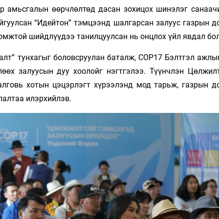
уур амьсгалын өөрчлөлтөд дасан зохицох шинэлэг санаач
йгуулсан “Идейтон” тэмцээнд шалгарсан залуус газрын д
омжтой шийдлүүдээ танилцуулсан нь онцлох үйл явдал бо
алт” тунхагыг боловсруулан баталж, COP17 Бэлтгэл ажлы
лөөх залуусын дуу хоолойг нэгтгэлээ. Түүнчлэн Цөлжилт
лговь хотын цэцэрлэгт хүрээлэнд мод тарьж, газрын д
млалтаа илэрхийлэв.