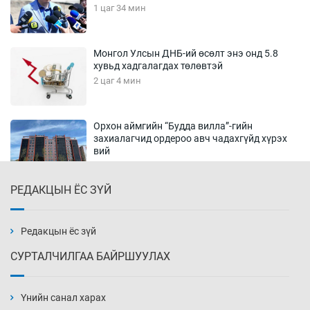
1 цаг 34 мин
Монгол Улсын ДНБ-ий өсөлт энэ онд 5.8
хувьд хадгалагдах төлөвтэй
2 цаг 4 мин
Орхон аймгийн “Будда вилла”-гийн
захиалагчид ордероо авч чадахгүйд хүрэх
вий
2 цаг 34 мин
РЕДАКЦЫН ЁС ЗҮЙ
Хүсэл байвч хүч нь хүрдэггүй О.Саранчулуун
3 цаг 4 мин
Редакцын ёс зүй
СУРТАЛЧИЛГАА БАЙРШУУЛАХ
Шатахуун олгох хязгаарлалтыг 100 мянган
төгрөг болгож нэмлээ
Үнийн санал харах
3 цаг 34 мин