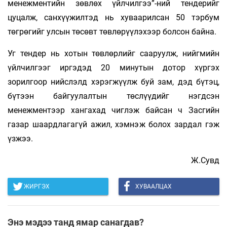
менежментийн зөвлөх үйлчилгээ”-ний тендерийг
цуцалж, санхүүжилтэд нь хуваарилсан 50 тэрбум
төгрөгийг улсын төсөвт төвлөрүүлэхээр болсон байна.
Уг тендер нь хотын төвлөрлийг сааруулж, нийгмийн
үйлчилгээг иргэдэд 20 минутын дотор хүргэх
зорилгоор нийслэлд хэрэгжүүлж буй зам, дэд бүтэц,
бүтээн байгуулалтын төслүүдийг нэгдсэн
менежментээр хангахад чиглэж байсан ч Засгийн
газар шаардлагагүй ажил, хэмнэж болох зардал гэж
үзжээ.
Ж.Сувд
ЖИРГЭХ
ХУВААЛЦАХ
Энэ мэдээ танд ямар санагдав?