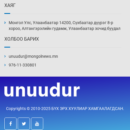
ХАЯГ
Монголчуудын сэтгэлийн боловсрол
“ширгэж” байна
Монгол Улс, Улаанбаатар 14200, Сүхбаатар дүүрэг 8-р
4 цаг 4 мин
хороо, Алтангэрэлийн гудамж, Улаанбаатар зочид буудал
ХОЛБОО БАРИХ
Их зохиолчийн уран бүтээл, туурвил зүйн
онцлогийг олон улсын судлаачид хэлэлцлээ
unuudur@mongolnews.mn
2026-08-07
976-11-330801
19 байршилд цахилгаан автомашин
цэнэглэх станц байгууллаа
2026-08-07
Циклоспора шимэгчээс үүдэлтэй гэдэсний
Copyrights © 2010-2025 БҮХ ЭРХ ХУУЛИАР ХАМГААЛАГДСАН.
халдвар дэгдэж болзошгүй
2026-08-07