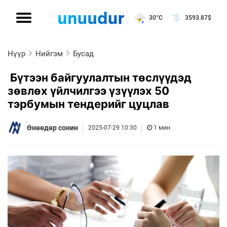
30°C
3593.87
$
Нүүр
Нийгэм
Бусад
Бүтээн байгуулалтын төслүүдэд
зөвлөх үйлчилгээ үзүүлэх 50
тэрбумын тендерийг цуцлав
Өнөөдөр сонин
2025-07-29 10:30
1 мин