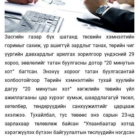
Засгийн газар бүх шатанд төсвийн хэмнэлтийн
горимыг сахиж, үр ашиггүй зардлыг танах, төрийн чиг
үүргийн давхардлыг арилгах зорилгоор үндэсний 29
хороо, зөвлөлийг татан буулгасны дотор “20 минутын
хот” багтсан. Энэхүү хороог татан буулгасантай
холбоотойгоор Төрийн хэмнэлтийн тухай хуулийн
дагуу “20 минутын хот” хөгжлийн төвийн үйл
ажиллагааны цар хүрээг хумьж, шаардлагагүй төсөл,
хөтөлбөр, тендерүүдийн санхүүжилтийг царцааж
эхэлжээ. Тухайлбал, тус төвөөс энэ сарын 23-нд
зарлахаар төлөвлөж байсан “Улаанбаатар хотод
хэрэгжүүлэх бүтээн байгуулалтын төслүүдийн нэгдсэн