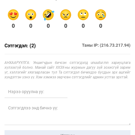
0
0
0
0
0
0
Сэтгэгдэл: (2)
Таны IP: (216.73.217.94)
АНХААРУУЛГА: Уншигчдын бичсэн сэтгэгдэлд unuudur.mn хариуцлага
хүлээхгүй болно. Манай сайт ХХЗХ-ны журмын дагуу зүй зохисгүй зарим
үг, хэллэгийг хязгаарласан тул Та сэтгэгдэл бичихдээ бусдын эрх ашгийг
хүндэтгэн үзнэ үү. Хэм хэмжээ зөрчсөн сэтгэгдлийг админ устгах эрхтэй.