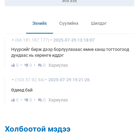
Илгээх
Эхнийх
Сүүлийнх
Шилдэг
(66.181.187.177)
2025-07-29 13:18:07
Нүүрсийг бирж дээр борлуулахаас өмнө ханш тогтоогоод
дундаас нь хөрөнгө иддэг
0
0
0
Хариулах
(103.57.92.94)
2025-07-29 19:21:26
Өдөөд бай
0
0
0
Хариулах
Холбоотой мэдээ