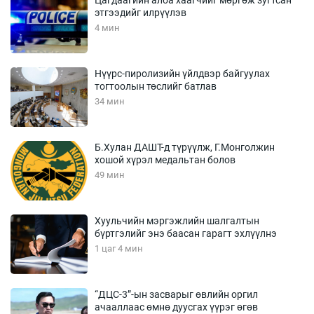
этгээдийг илрүүлэв
4 мин
Нүүрс-пиролизийн үйлдвэр байгуулах
тогтоолын төслийг батлав
34 мин
Б.Хулан ДАШТ-д түрүүлж, Г.Монголжин
хошой хүрэл медальтан болов
49 мин
Хуульчийн мэргэжлийн шалгалтын
бүртгэлийг энэ баасан гарагт эхлүүлнэ
1 цаг 4 мин
“ДЦС-3”-ын засварыг өвлийн оргил
ачааллаас өмнө дуусгах үүрэг өгөв