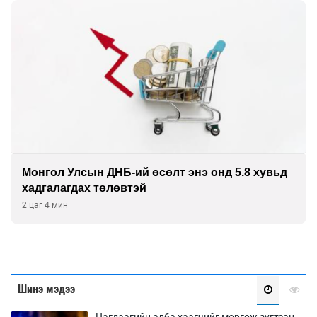
Монгол Улсын ДНБ-ий өсөлт энэ онд 5.8 хувьд
хадгалагдах төлөвтэй
2 цаг 4 мин
Шинэ мэдээ
Цагдаагийн алба хаагчийг мөргөж зугтсан