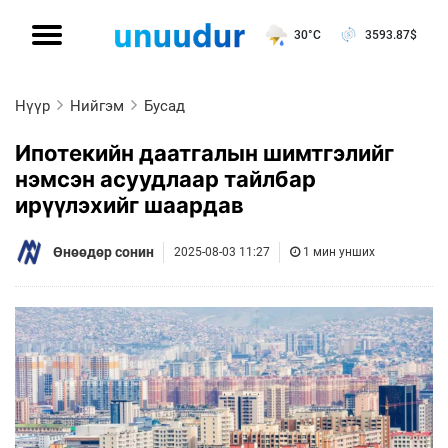
30°C
3593.87
$
Нүүр
Нийгэм
Бусад
Ипотекийн даатгалын шимтгэлийг
нэмсэн асуудлаар тайлбар
ирүүлэхийг шаардав
Өнөөдөр сонин
2025-08-03 11:27
1 мин унших