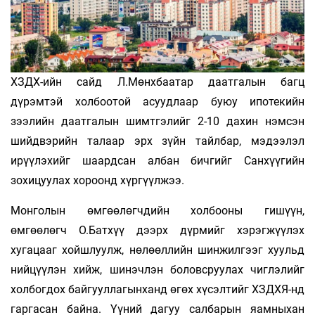
ХЗДХ-ийн сайд Л.Мөнхбаатар даатгалын багц
дүрэмтэй холбоотой асуудлаар буюу ипотекийн
зээлийн даатгалын шимтгэлийг 2-10 дахин нэмсэн
шийдвэрийн талаар эрх зүйн тайлбар, мэдээлэл
ирүүлэхийг шаардсан албан бичгийг Санхүүгийн
зохицуулах хороонд хүргүүлжээ.
Монголын өмгөөлөгчдийн холбооны гишүүн,
өмгөөлөгч О.Батхүү дээрх дүрмийг хэрэгжүүлэх
хугацааг хойшлуулж, нөлөөллийн шинжилгээг хуульд
нийцүүлэн хийж, шинэчлэн боловсруулах чиглэлийг
холбогдох байгууллагынханд өгөх хүсэлтийг ХЗДХЯ-нд
гаргасан байна. Үүний дагуу салбарын яамныхан