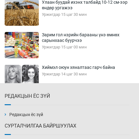
Улаан буудай ихэнх талбайд 10-12 см-ээр
өндөр ургажээ
Уржигдар 15 цаг 30 мин
Зарим гол нэрийн барааны үнэ өмнөх
сарынхаас буурчээ
Уржигдар 15 цаг 00 мин
Хиймэл оюун хяналтаас гарч байна
Уржигдар 14 цаг 30 мин
РЕДАКЦЫН ЁС ЗҮЙ
Эмэгтэйчүүд Бээжин, эрэгтэйчүүд Японд
бэлтгэл базаахаар хилийн дээс алхлаа
Уржигдар 14 цаг 00 мин
Редакцын ёс зүй
СУРТАЛЧИЛГАА БАЙРШУУЛАХ
АНУ-ын Цэргийн кибер командлалаын
ажилтнууд амиа хорлох явдал эрс