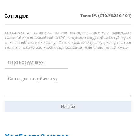
Сэтгэгдэл:
Таны IP: (216.73.216.164)
АНХААРУУЛГА: Уншигчдын бичсэн сэтгэгдэлд unuudur.mn хариуцлага
хүлээхгүй болно. Манай сайт ХХЗХ-ны журмын дагуу зүй зохисгүй зарим
үг, хэллэгийг хязгаарласан тул Та сэтгэгдэл бичихдээ бусдын эрх ашгийг
хүндэтгэн үзнэ үү. Хэм хэмжээ зөрчсөн сэтгэгдлийг админ устгах эрхтэй.
Илгээх