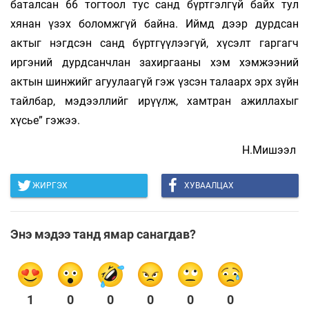
баталсан 66 тогтоол тус санд бүртгэлгүй байх тул
хянан үзэх боломжгүй байна. Иймд дээр дурдсан
актыг нэгдсэн санд бүртгүүлээгүй, хүсэлт гаргагч
иргэний дурдсанчлан захиргааны хэм хэмжээний
актын шинжийг агуулаагүй гэж үзсэн талаарх эрх зүйн
тайлбар, мэдээллийг ирүүлж, хамтран ажиллахыг
хүсье” гэжээ.
Н.Мишээл
ЖИРГЭХ
ХУВААЛЦАХ
Энэ мэдээ танд ямар санагдав?
1
0
0
0
0
0