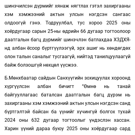
шинэчилсэн дүрмийг хянаж нягтлах гэтэл захиргааны
хэм хэмжээний актын улсын нэгдсэн сангаас
олдоогүй гэнэ. Тодруулбал, тус хороо 2025 оны
хоёрдугаар сарын 25-ны өдрийн 66 дугаар тогтоолоор
даатгалын багц дүрмийг шинэчлэн батлахдаа ХЗДХЯ-
нд албан ёсоор бүртгүүлээгүй, эрх ашиг нь хөндөгдөх
олон талын саналыг тусгаагүй, нийтэд танилцуулаагүй
байж болзошгүй нөхцөл үүсжээ.
Б.Мөнхбаатар сайдын Санхүүгийн зохицуулах хороонд
хүргүүлсэн албан бичигт “Өмнө нь танай
байгууллагаас баталсан даатгалын багц дүрэм нь
захиргааны хэм хэмжээний актын улсын нэгдсэн санд
бүртгэлтэй байсан ба үүнийг хүчингүй болгох тухай
2024 оны 632 дугаар тогтоолыг үндэслэн хассан.
Харин үүний дараа буюу 2025 оны хоёрдугаар сард