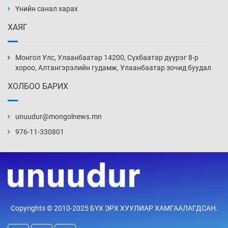
нэмэгджээ
Үнийн санал харах
Уржигдар 13 цаг 52 мин
ХАЯГ
Монголын шигшээ Хонконгийн багийг ялж,
эхний хожлоо авлаа
Монгол Улс, Улаанбаатар 14200, Сүхбаатар дүүрэг 8-р
Уржигдар 13 цаг 30 мин
хороо, Алтангэрэлийн гудамж, Улаанбаатар зочид буудал
ХОЛБОО БАРИХ
Техникийн өндөр үзүүлэлттэй агаарын хөлөг
худалдан авах хүсэлтээ уламжлав
unuudur@mongolnews.mn
Уржигдар 13 цаг 00 мин
976-11-330801
“Шатахууны бус, бодлогын хомсдол
нүүрлээд байна”
Уржигдар 12 цаг 30 мин
Дөрвөн чиглэлд шөнийн автобус иргэдэд
Copyrights © 2010-2025 БҮХ ЭРХ ХУУЛИАР ХАМГААЛАГДСАН.
үйлчилж буй гэв
Уржигдар 12 цаг 00 мин