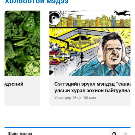
Холбоотой мэдээ
Сэтгэцийн эрүүл мэндэд “санаа тавих” олон
улсын хурал зохион байгуулна
Уржигдар 16 цаг 00 мин
Шинэ мэдээ