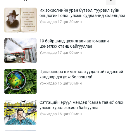
Их зохиолчийн уран бүтээл, туурвил зүйн
онцлогийг олон улсын судлаачид хэлэлцлээ
Уржигдар 17 цаг 30 мин
19 байршилд цахилгаан автомашин
цэнэглэх станц байгууллаа
Уржигдар 17 цаг 00 мин
Циклоспора шимэгчээс үүдэлтэй гэдэсний
халдвар дэгдэж болзошгүй
Уржигдар 16 цаг 30 мин
Сэтгэцийн эрүүл мэндэд “санаа тавих” олон
улсын хурал зохион байгуулна
Уржигдар 16 цаг 00 мин