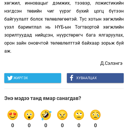
хөгжил, инновацыг дэмжих, тээвэр, ложистикийн
нэгдсэн төвийн чиг үүрэг бүхий цогц бүтээн
байгуулалт болох төлөвлөгөөтэй. Тус хотын хөгжлийн
үзэл баримтлал нь НҮБ-ын Тогтвортой хөгжлийн
зорилтуудад нийцсэн, нүүрстөрөгч бага ялгаруулах,
орон зайн оновчтой төлөвлөлттэй байхаар зорьж буй
аж.
Д.Сэлэнгэ
ЖИРГЭХ
ХУВААЛЦАХ
Энэ мэдээ танд ямар санагдав?
0
0
0
0
0
0