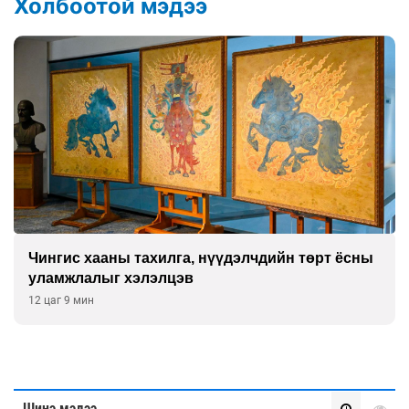
Холбоотой мэдээ
Чингис хааны тахилга, нүүдэлчдийн төрт ёсны
уламжлалыг хэлэлцэв
12 цаг 9 мин
Шинэ мэдээ