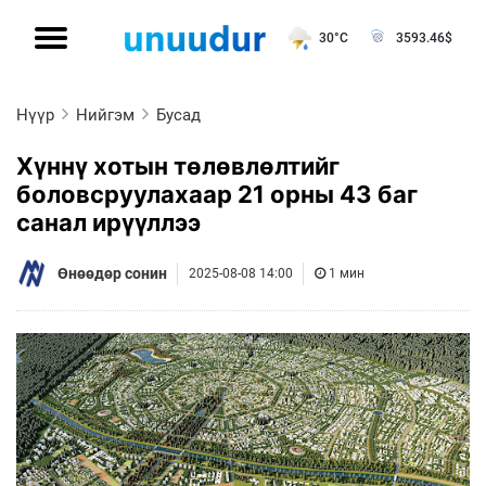
30°C
3593.46
$
Нүүр
Нийгэм
Бусад
Хүннү хотын төлөвлөлтийг
боловсруулахаар 21 орны 43 баг
санал ирүүллээ
Өнөөдөр сонин
2025-08-08 14:00
1 мин