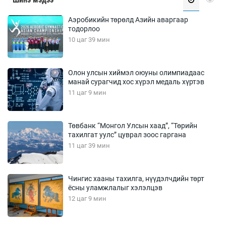
Аэробикийн төрөлд Азийн аваргаар
тодорлоо
10 цаг 39 мин
Олон улсын хиймэл оюуны олимпиадаас
манай сурагчид хос хүрэл медаль хүртэв
11 цаг 9 мин
Төвбанк “Монгол Улсын хаад”, “Төрийн
тахилгат уулс” цуврал зоос гаргана
11 цаг 39 мин
Чингис хааны тахилга, нүүдэлчдийн төрт
ёсны уламжлалыг хэлэлцэв
12 цаг 9 мин