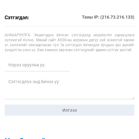
Сэтгэгдэл:
Таны IP: (216.73.216.133)
АНХААРУУЛГА: Уншигчдын бичсэн сэтгэгдэлд unuudur.mn хариуцлага
хүлээхгүй болно. Манай сайт ХХЗХ-ны журмын дагуу зүй зохисгүй зарим
үг, хэллэгийг хязгаарласан тул Та сэтгэгдэл бичихдээ бусдын эрх ашгийг
хүндэтгэн үзнэ үү. Хэм хэмжээ зөрчсөн сэтгэгдлийг админ устгах эрхтэй.
Илгээх