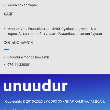
барилга, байгууламжийн дээвэрт үүрлэжээ
Үнийн санал харах
14 цаг 39 мин
ХАЯГ
Цагдаагийн алба хаагчийг мөргөж зугтсан
этгээдийг илрүүлэв
Монгол Улс, Улаанбаатар 14200, Сүхбаатар дүүрэг 8-р
15 цаг 9 мин
хороо, Алтангэрэлийн гудамж, Улаанбаатар зочид буудал
ХОЛБОО БАРИХ
Нүүрс-пиролизийн үйлдвэр байгуулах
тогтоолын төслийг батлав
unuudur@mongolnews.mn
15 цаг 39 мин
976-11-330801
Б.Хулан ДАШТ-д түрүүлж, Г.Монголжин
хошой хүрэл медальтан болов
15 цаг 54 мин
Хуульчийн мэргэжлийн шалгалтын
Copyrights © 2010-2025 БҮХ ЭРХ ХУУЛИАР ХАМГААЛАГДСАН.
бүртгэлийг энэ баасан гарагт эхлүүлнэ
16 цаг 9 мин