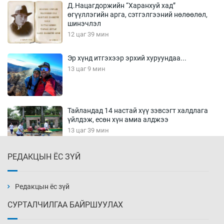
Д.Нацагдоржийн “Харанхуй хад”
өгүүллэгийн арга, сэтгэлгээний нөлөөлөл,
шинэчлэл
12 цаг 39 мин
Эр хүнд итгэхээр эрхий хуруундаа...
13 цаг 9 мин
Тайландад 14 настай хүү зэвсэгт халдлага
үйлдэж, есөн хүн амиа алджээ
13 цаг 39 мин
РЕДАКЦЫН ЁС ЗҮЙ
Хүннү рок буюу монгол онгод
14 цаг 9 мин
Редакцын ёс зүй
СУРТАЛЧИЛГАА БАЙРШУУЛАХ
Сарьсан багваахайнууд голын эрэг дагуух