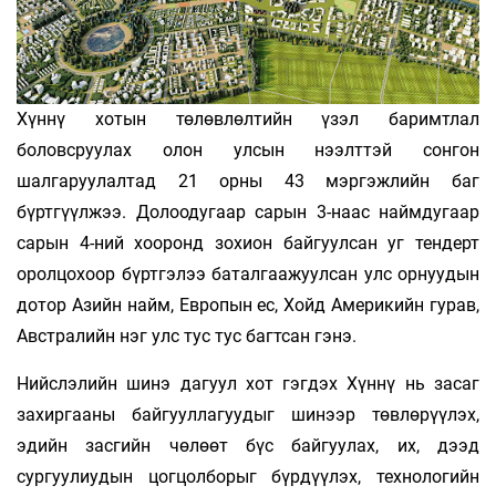
Хүннү хотын төлөвлөлтийн үзэл баримтлал
боловсруулах олон улсын нээлттэй сонгон
шалгаруулалтад 21 орны 43 мэргэжлийн баг
бүртгүүлжээ. Долоодугаар сарын 3-наас наймдугаар
сарын 4-ний хооронд зохион байгуулсан уг тендерт
оролцохоор бүртгэлээ баталгаажуулсан улс орнуудын
дотор Азийн найм, Европын ес, Хойд Америкийн гурав,
Австралийн нэг улс тус тус багтсан гэнэ.
Нийслэлийн шинэ дагуул хот гэгдэх Хүннү нь засаг
захиргааны байгууллагуудыг шинээр төвлөрүүлэх,
эдийн засгийн чөлөөт бүс байгуулах, их, дээд
сургуулиудын цогцолборыг бүрдүүлэх, технологийн