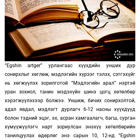
“Egshin artger” урлангаас хүүхдийн унших дур
сонирхлыг хөглөж, мэдлэгийн хүрээг тэлэх, сэтгэхүйг
нь хөгжүүлэх зорилготой “Мэдлэгийн арал” нэртэй
уран зохиол, танин мэдэхүйн шинэ цогц хөтөлбөр
хэрэгжүүлэхээр болжээ. Уншиж, бичих сонирхолтой,
адал явдал, мэдлэгт дурлагч 6-12 насны хүүхдүүд
болон тэдний эцэг, эх, асран хамгаалагч, багш, сурган
хүмүүжүүлэгч нарт зориулсан энэхүү хөтөлбөрийн
танилцуулах өдөрлөг энэ сарын 10, 12-нд “Egshin