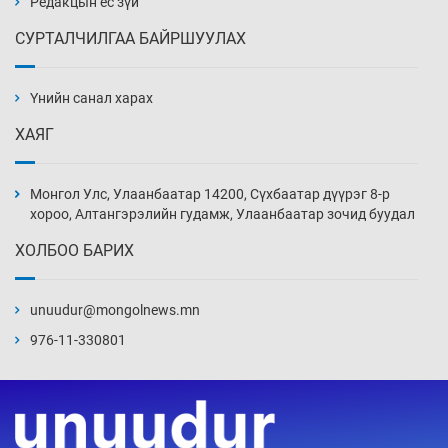
Редакцын ёс зүй
СУРТАЛЧИЛГАА БАЙРШУУЛАХ
Ж.Лхагвабат өсвөр үеийнхний ДАШТ-ийг
дэнсэлнэ
Үнийн санал харах
4 цаг 5 мин
ХАЯГ
Иран тэсэж үлдсэн ч удаан хугацаанд хүнд
үеийг туулна
Монгол Улс, Улаанбаатар 14200, Сүхбаатар дүүрэг 8-р
4 цаг 35 мин
хороо, Алтангэрэлийн гудамж, Улаанбаатар зочид буудал
ХОЛБОО БАРИХ
Боловсролын зээлийн сангаар гадаадад
суралцагчдын амьжиргааны зардлын
хэмжээг шинэчлэн тогтоох нь
unuudur@mongolnews.mn
5 цаг 5 мин
976-11-330801
Монголын баг Абу Дабид медалийн хур
буулгаж байна
5 цаг 35 мин