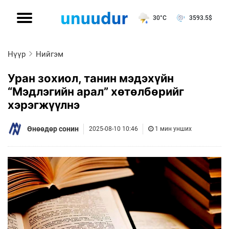
30°C
3593.5
$
Нүүр
Нийгэм
Уран зохиол, танин мэдэхүйн
“Мэдлэгийн арал” хөтөлбөрийг
хэрэгжүүлнэ
Өнөөдөр сонин
2025-08-10 10:46
1 мин унших