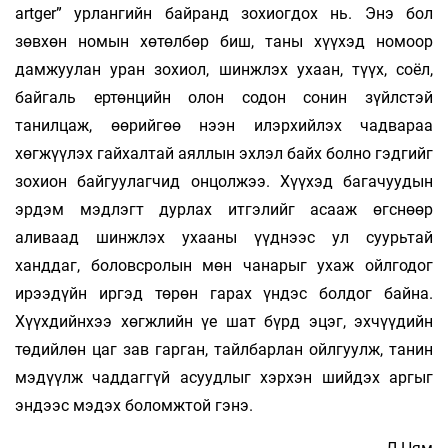
аrtger” урлангийн байранд зохиогдох нь. Энэ бол
зөвхөн номын хөтөлбөр биш, таны хүүхэд номоор
дамжуулан уран зохиол, шинжлэх ухаан, түүх, соёл,
байгаль ертөнцийн олон содон сонин зүйлстэй
танилцаж, өөрийгөө нээн илэрхийлэх чадвараа
хөгжүүлэх гайхалтай аяллын эхлэл байх болно гэдгийг
зохион байгуулагчид онцолжээ. Хүүхэд багачуудын
эрдэм мэдлэгт дурлах итгэлийг асааж өгснөөр
аливаад шинжлэх ухааны үүднээс ул суурьтай
ханддаг, боловсролын мөн чанарыг ухаж ойлгодог
ирээдүйн иргэд төрөн гарах үндэс болдог байна.
Хүүхдийнхээ хөгжлийн үе шат бүрд эцэг, эхчүүдийн
төдийлөн цаг зав гарган, тайлбарлан ойлгуулж, танин
мэдүүлж чаддаггүй асуудлыг хэрхэн шийдэх аргыг
эндээс мэдэх боломжтой гэнэ.