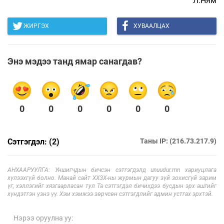
Л.Ням
ЖИРГЭХ
ХУВААЛЦАХ
Энэ мэдээ танд ямар санагдав?
0
0
0
0
0
0
Сэтгэгдэл: (2)
Таны IP: (216.73.217.9)
АНХААРУУЛГА: Уншигчдын бичсэн сэтгэгдэлд unuudur.mn хариуцлага
хүлээхгүй болно. Манай сайт ХХЗХ-ны журмын дагуу зүй зохисгүй зарим
үг, хэллэгийг хязгаарласан тул Та сэтгэгдэл бичихдээ бусдын эрх ашгийг
хүндэтгэн үзнэ үү. Хэм хэмжээ зөрчсөн сэтгэгдлийг админ устгах эрхтэй.