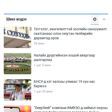
Шинэ мэдээ
Тэтгэлэг, хөнгөлөлттэй зээлийн санхүүжилт
саатсанаас олон оюутан төлбөрийн
дарамтад оров
35 мин
Налайх дүүргийнхэн хошой аваргаар
шалгарлаа
1 цаг 5 мин
БНСУ-д хэт халсны улмаас 19 хүн нас
баржээ
1 цаг 35 мин
“DeepSeek” компани ӨМӨЗО-д хиймэл оюуны