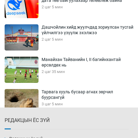
дата төв байгуулахаар төлөвлөж байна
2 цаг 5 мин
Дашчойлин хийд жуулчдад зориулсан тусгай
үйлчилгээ үзүүлж эхэлжээ
2 цаг 5 мин
Манайхан Тайванийн I, II багийнхантай
өрсөлдөх нь
2 цаг 35 мин
Тарвага хууль бусаар агнах зөрчил
буурсангүй
3 цаг 5 мин
РЕДАКЦЫН ЁС ЗҮЙ
Х.Улам-Өрнөх байр урагшилж, долоод
жагсжээ
3 цаг 35 мин