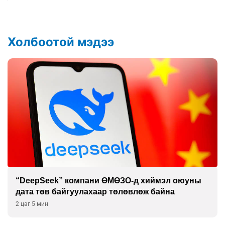
Холбоотой мэдээ
“DeepSeek” компани ӨМӨЗО-д хиймэл оюуны
дата төв байгуулахаар төлөвлөж байна
2 цаг 5 мин