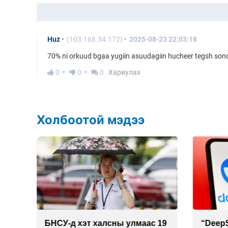
Huz
(103.168.34.172)
2025-08-23 22:03:18
70% ni orkuud bgaa yugiin asuudagiin hucheer tegsh son
0
0
0
Хариулах
Холбоотой мэдээ
 19
“DeepSeek” компани ӨМӨЗО-
Дашчо