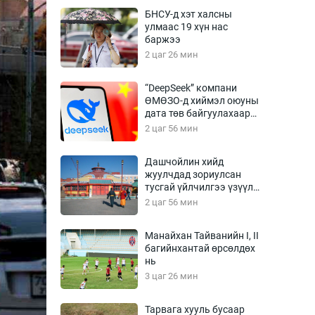
Урлагтай яриа
БНСУ-д хэт халсны
өрчил
улмаас 19 хүн нас
баржээ
энд-Эрхэм баян
2 цаг 26 мин
“DeepSeek” компани
ӨМӨЗО-д хиймэл оюуны
хүний үг
дата төв байгуулахаар
төлөвлөж байна
2 цаг 56 мин
Дашчойлин хийд
жуулчдад зориулсан
ага
Бусад
тусгай үйлчилгээ үзүүлж
эхэлжээ
2 цаг 56 мин
Фото
сурвалжлагч
Видео
Манайхан Тайванийн I, II
Инфографик
багийнхантай өрсөлдөх
нь
Санал асуулга
3 цаг 26 мин
Тарвага хууль бусаар