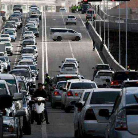
Ханш
Хэрэг з
Эрэлттэй мэдээ
Эрүүл м
Хууль ёс
Хүмүүс
Албаны 
Бусад
Life style
Ярилцл
Зөвлөгөө
Хоймор
Өнөөдрийн тухай
Уншигч-
өл