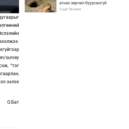
агнах зөрчил буурсангүй
3 цаг 56 мин
дугаарыг
өлгөөний
Х.Улам-Өрнөх байр
йслэлийн
урагшилж, долоод
жагсжээ
эхэлжээ.
4 цаг 26 мин
хгүйгээр
en/survey
Ж.Лхагвабат өсвөр
үеийнхний ДАШТ-ийг
эж, “тэг
дэнсэлнэ
згаарлан,
4 цаг 56 мин
эл эхлэх
Иран тэсэж үлдсэн ч
удаан хугацаанд хүнд
үеийг туулна
О.Бат
5 цаг 26 мин
Боловсролын зээлийн
сангаар гадаадад