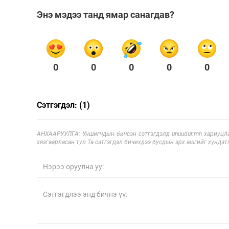
Энэ мэдээ танд ямар санагдав?
0
0
0
0
0
Сэтгэгдэл: (1)
АНХААРУУЛГА: Уншигчдын бичсэн сэтгэгдэлд unuudur.mn хариуцла
хязгаарласан тул Та сэтгэгдэл бичихдээ бусдын эрх ашгийг хүндэтг