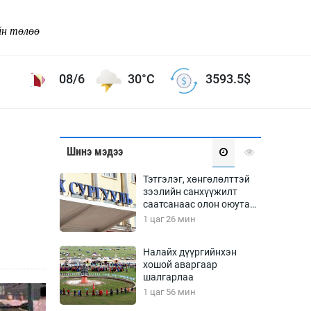
йн төлөө
08/6
30°C
3593.5
$
Соёл урлаг
Шинэ мэдээ
ой хөгжлийн зорилго -
Сонгодог урлаг
Тэтгэлэг, хөнгөлөлттэй
Ардын урлаг
зээлийн санхүүжилт
саатсанаас олон оюутан
Дүрслэх урлаг
төлбөрийн дарамтад
1 цаг 26 мин
Өв соёл
оров
таг
Кино урлаг
Налайх дүүргийнхэн
хошой аваргаар
 орчин
Цирк
шалгарлаа
ол
1 цаг 56 мин
Рок поп, хип хоп
энд