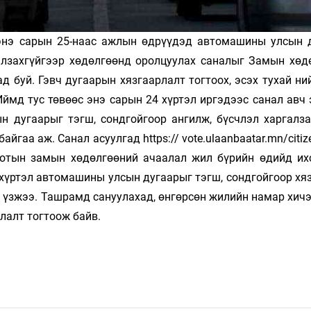
энэ сарын 25-наас ажлын өдрүүдэд автомашины улсын 
галзахгүйгээр хөдөлгөөнд оролцуулах саналыг Замын хөд
 буй. Гэвч дугаарын хязгаарлалт тогтоох, эсэх тухай ни
ймд тус төвөөс энэ сарын 24 хүртэл иргэдээс санал авч 
 дугаарыг тэгш, сондгойгоор ангилж, бүсчлэл харгалза
йгаа аж. Санал асуулгад https:// vote.ulaanbaatar.mn/citiz
отын замын хөдөлгөөний ачаалал жил бүрийн өдийд ихс
 хүртэл автомашины улсын дугаарыг тэгш, сондгойгоор хя
 үзжээ. Ташрамд сануулахад, өнгөрсөн жилийн намар хичэ
лалт тогтоож байв.