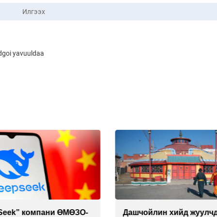
Илгээх
dgoi yavuuldaa
йлин хийд жуулчдад
Манайхан Тайванийн I, I