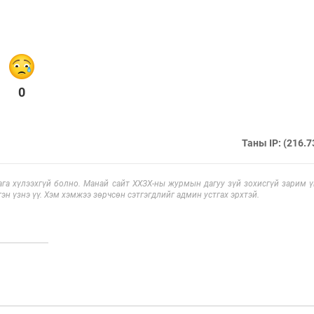
0
Таны IP: (216.7
га хүлээхгүй болно. Манай сайт ХХЗХ-ны журмын дагуу зүй зохисгүй зарим үг
эн үзнэ үү. Хэм хэмжээ зөрчсөн сэтгэгдлийг админ устгах эрхтэй.