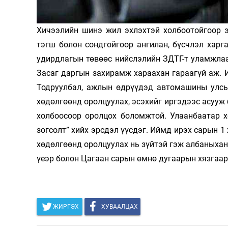
Олимп 2024
Хичээлийн шинэ жил эхлэхтэй холбоотойгоор 
тэгш болон сондгойгоор ангилан, бүсчлэл хар
удирдлагын төвөөс нийслэлийн ЗДТГ-т уламжлаад
Засаг даргын захирамж хараахан гараагүй аж. И
Тодруулбал, ажлын өдрүүдэд автомашины улсын
хөдөлгөөнд оролцуулах, эсэхийг иргэдээс асууж ба
холбоосоор оролцох боломжтой. Улаанбаатар х
зогсолт” хийх эрсдэл үүсдэг. Иймд ирэх сарын 1
хөдөлгөөнд оролцуулах нь зүйтэй гэж албаныхан
үеэр болон Цагаан сарын өмнө дугаарын хязгаар
ЖИРГЭХ
ХУВААЛЦАХ