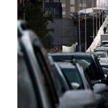
126-гийн НЭГ
Ертөнц
Спорт
Нийгэм
Бөх
Техник технологи
Сагсан бөмбөг
Шинжлэх ухаан
Хөлбөмбөг
Сонин хачин
Олимпын төрөл
Дэлхийн монгол
Тулааны спорт
Олимпын бус төр