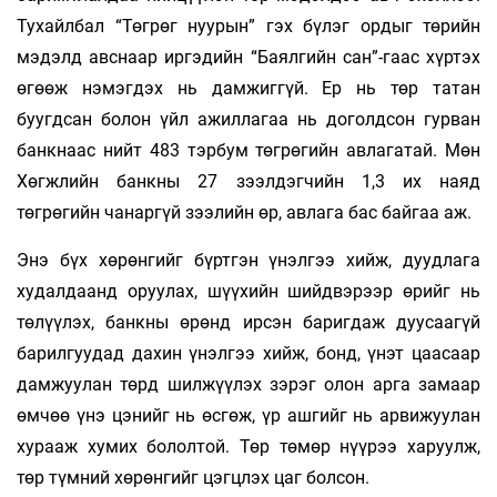
Тухайлбал “Төгрөг нуурын” гэх бүлэг ордыг төрийн
мэдэлд авснаар иргэдийн “Баялгийн сан”-гаас хүртэх
өгөөж нэмэгдэх нь дамжиггүй. Ер нь төр татан
буугдсан болон үйл ажиллагаа нь доголдсон гурван
банкнаас нийт 483 тэрбум төгрөгийн авлагатай. Мөн
Хөгжлийн банкны 27 зээлдэгчийн 1,3 их наяд
төгрөгийн чанаргүй зээлийн өр, авлага бас байгаа аж.
Энэ бүх хөрөнгийг бүртгэн үнэлгээ хийж, дуудлага
худалдаанд оруулах, шүүхийн шийдвэрээр өрийг нь
төлүүлэх, банкны өрөнд ирсэн баригдаж дуусаагүй
барилгуудад дахин үнэлгээ хийж, бонд, үнэт цаасаар
дамжуулан төрд шилжүүлэх зэрэг олон арга замаар
өмчөө үнэ цэнийг нь өсгөж, үр ашгийг нь арвижуулан
хурааж хумих бололтой. Төр төмөр нүүрээ харуулж,
төр түмний хөрөнгийг цэгцлэх цаг болсон.