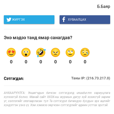
Б.Баяр
ЖИРГЭХ
ХУВААЛЦАХ
Энэ мэдээ танд ямар санагдав?
0
0
0
0
0
0
Сэтгэгдэл:
Таны IP: (216.73.217.0)
АНХААРУУЛГА: Уншигчдын бичсэн сэтгэгдэлд unuudur.mn хариуцлага
хүлээхгүй болно. Манай сайт ХХЗХ-ны журмын дагуу зүй зохисгүй зарим
үг, хэллэгийг хязгаарласан тул Та сэтгэгдэл бичихдээ бусдын эрх ашгийг
хүндэтгэн үзнэ үү. Хэм хэмжээ зөрчсөн сэтгэгдлийг админ устгах эрхтэй.