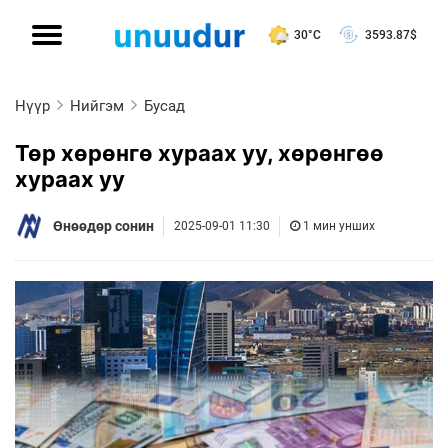
30°C
3593.87
$
Нүүр
Нийгэм
Бусад
Төр хөрөнгө хураах уу, хөрөнгөө
хураах уу
Өнөөдөр сонин
2025-09-01 11:30
1 мин унших