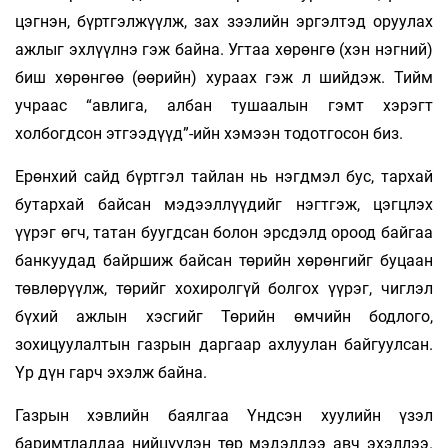
цэгнэн, бүртгэлжүүлж, зах зээлийн эргэлтэд оруулах
ажлыг эхлүүлнэ гэж байна. Угтаа хөрөнгө (хэн нэгний)
биш хөрөнгөө (өөрийн) хураах гэж л шийдэж. Тийм
учраас “авлига, албан тушаалын гэмт хэрэгт
холбогдсон этгээдүүд”-ийн хэмээн тодотгосон биз.
Ерөнхий сайд бүртгэл тайлан нь нэгдмэл бус, тархай
бутархай байсан мэдээллүүдийг нэгтгэж, цэгцлэх
үүрэг өгч, татан буугдсан болон эрсдэлд ороод байгаа
банкуудад байршиж байсан төрийн хөрөнгийг буцаан
төвлөрүүлж, төрийг хохиролгүй болгох үүрэг, чиглэл
бүхий ажлын хэсгийг Төрийн өмчийн бодлого,
зохицуулалтын газрын даргаар ахлуулан байгуулсан.
Үр дүн гарч эхэлж байна.
Газрын хэвлийн баялгаа Үндсэн хуулийн үзэл
баримтлалдаа нийцүүлэн төр мэдэлдээ авч эхэллээ.