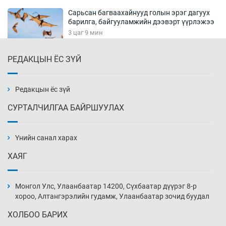
Сарьсан багваахайнууд голын эрэг дагуух
барилга, байгууламжийн дээвэрт үүрлэжээ
3 цаг 9 мин
РЕДАКЦЫН ЁС ЗҮЙ
Цагдаагийн алба хаагчийг мөргөж зугтсан
этгээдийг илрүүлэв
3 цаг 39 мин
Редакцын ёс зүй
СУРТАЛЧИЛГАА БАЙРШУУЛАХ
Нүүрс-пиролизийн үйлдвэр байгуулах
тогтоолын төслийг батлав
Үнийн санал харах
4 цаг 9 мин
ХАЯГ
Б.Хулан ДАШТ-д түрүүлж, Г.Монголжин
хошой хүрэл медальтан болов
Монгол Улс, Улаанбаатар 14200, Сүхбаатар дүүрэг 8-р
4 цаг 24 мин
хороо, Алтангэрэлийн гудамж, Улаанбаатар зочид буудал
ХОЛБОО БАРИХ
Хуульчийн мэргэжлийн шалгалтын