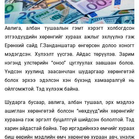
Авлига, албан тушаалын гэмт хэрэгт холбогдсон
этгээдүүдийн хөрөнгийг хураах ажлыг эхлүүлнэ гэж
Ерөнхий сайд Г.Занданшатар өнгөрсөн долоо хоногт
мэдэгдсэн. Хүлээлт үүсгэв. Айдас төрүүлэв. Зарим
нэгэнд улстөрийн “оноо” цуглуулах завшаан болов.
Үндсэн хуулинд заасанчлан шударгаар хөрөнгөтэй
болох эрхээ эдэлсэн хэн бүхэнд хамааралгүй нь
ойлгомжтой. Тэд хүлээж байна.
Шударга бусаар, авлига, албан тушаал, эрх мэдлээ
ашиглан хөрөнгөтэй болсон “нөхдүүд”ийн хөрөнгийг
хураана гэж эргэлт буцалтгүй шийдсэн бололтой. Тэд
харин айдастай байна. Төр иргэдийнхээ өмчийг хураах
биш өөрийн мэдлийн өмч хөрөнгөө хураан авч, үнэлж