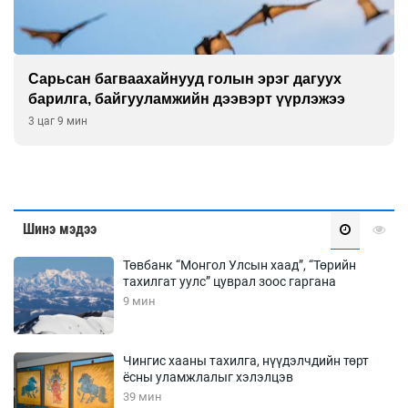
Сарьсан багваахайнууд голын эрэг дагуух
барилга, байгууламжийн дээвэрт үүрлэжээ
3 цаг 9 мин
Шинэ мэдээ
Төвбанк “Монгол Улсын хаад”, “Төрийн
тахилгат уулс” цуврал зоос гаргана
9 мин
Чингис хааны тахилга, нүүдэлчдийн төрт
ёсны уламжлалыг хэлэлцэв
39 мин