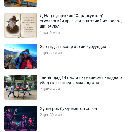
Д.Нацагдоржийн “Харанхуй хад”
өгүүллэгийн арга, сэтгэлгээний нөлөөлөл,
шинэчлэл
1 цаг 9 мин
Эр хүнд итгэхээр эрхий хуруундаа...
1 цаг 39 мин
Тайландад 14 настай хүү зэвсэгт халдлага
үйлдэж, есөн хүн амиа алджээ
2 цаг 9 мин
Хүннү рок буюу монгол онгод
2 цаг 39 мин