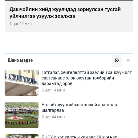
Дашчойлин хийд жуулчдад зориулсан тусгай
үйлчилгээ үзүүлж эхэлжээ
6 цаг 44 мин
Шинэ мэдээ
Тэтгэлэг, хөнгөлөлттэй зээлийн санхүүжилт
саатсанаас олон оюутан төлбөрийн
дарамтад оров
5 цаг 14 мин
Налайх дүүргийнхэн хошой аваргаар
шалгарлаа
5 цаг 44 мин
БНСУ-д хэт халсны улмаас 19 хүн нас