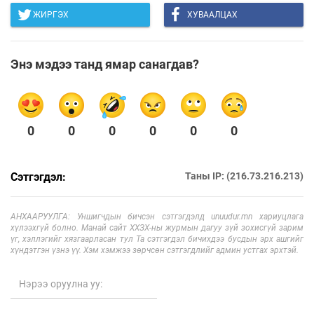
ЖИРГЭХ
ХУВААЛЦАХ
Энэ мэдээ танд ямар санагдав?
0
0
0
0
0
0
Сэтгэгдэл:
Таны IP: (216.73.216.213)
АНХААРУУЛГА: Уншигчдын бичсэн сэтгэгдэлд unuudur.mn хариуцлага
хүлээхгүй болно. Манай сайт ХХЗХ-ны журмын дагуу зүй зохисгүй зарим
үг, хэллэгийг хязгаарласан тул Та сэтгэгдэл бичихдээ бусдын эрх ашгийг
хүндэтгэн үзнэ үү. Хэм хэмжээ зөрчсөн сэтгэгдлийг админ устгах эрхтэй.