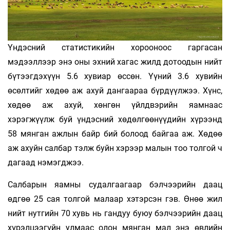
Үндэсний статистикийн хорооноос гаргасан
мэдээллээр энэ оны эхний хагас жилд дотоодын нийт
бүтээгдэхүүн 5.6 хувиар өссөн. Үүний 3.6 хувийн
өсөлтийг хөдөө аж ахуй дангаараа бүрдүүлжээ. Хүнс,
хөдөө аж ахуй, хөнгөн үйлдвэрийн яамнаас
хэрэгжүүлж буй үндэсний хөдөлгөөнүүдийн хүрээнд
58 мянган ажлын байр бий болоод байгаа аж. Хөдөө
аж ахуйн салбар тэлж буйн хэрээр малын тоо толгой ч
дагаад нэмэгджээ.
Салбарын яамны судалгаагаар бэлчээрийн даац
өдгөө 25 сая толгой малаар хэтэрсэн гэв. Өнөө жил
нийт нутгийн 70 хувь нь гандуу буюу бэлчээрийн даац
хүрэлцээгүйн улмаас олон мянган мал энэ өвлийн