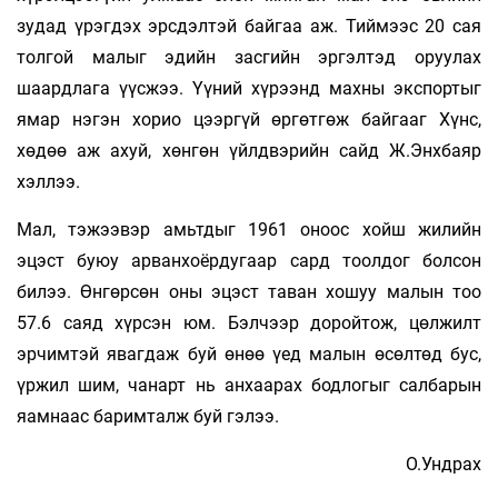
зудад үрэгдэх эрсдэлтэй байгаа аж. Тиймээс 20 сая
толгой малыг эдийн засгийн эргэлтэд оруулах
шаардлага үүсжээ. Үүний хүрээнд махны экспортыг
ямар нэгэн хорио цээргүй өргөтгөж байгааг Хүнс,
хөдөө аж ахуй, хөнгөн үйлдвэрийн сайд Ж.Энхбаяр
хэллээ.
Мал, тэжээвэр амьтдыг 1961 оноос хойш жилийн
эцэст буюу арванхоёрдугаар сард тоолдог болсон
билээ. Өнгөрсөн оны эцэст таван хошуу малын тоо
57.6 саяд хүрсэн юм. Бэлчээр доройтож, цөлжилт
эрчимтэй явагдаж буй өнөө үед малын өсөлтөд бус,
үржил шим, чанарт нь анхаарах бодлогыг салбарын
яамнаас баримталж буй гэлээ.
О.Ундрах