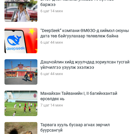
баржээ
6 цаг 14 мин
“DeepSeek” компани ӨМӨЗО-д хиймэл оюуны
дата төв байгуулахаар төлөвлөж байна
6 цаг 44 мин
Дашчойлин хийд жуулчдад зориулсан тусгай
үйлчилгээ үзүүлж эхэлжээ
6 цаг 44 мин
Манайхан Тайванийн I, II багийнхантай
өрсөлдөх нь
7 цаг 14 мин
Тарвага хууль бусаар агнах зөрчил
буурсангүй