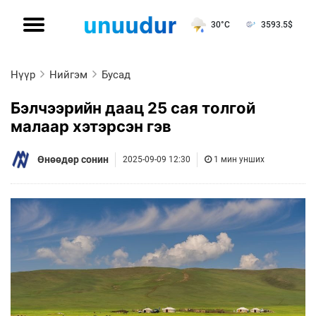
30°C
3593.5
$
Нүүр
Нийгэм
Бусад
Бэлчээрийн даац 25 сая толгой
малаар хэтэрсэн гэв
Өнөөдөр сонин
2025-09-09 12:30
1 мин унших