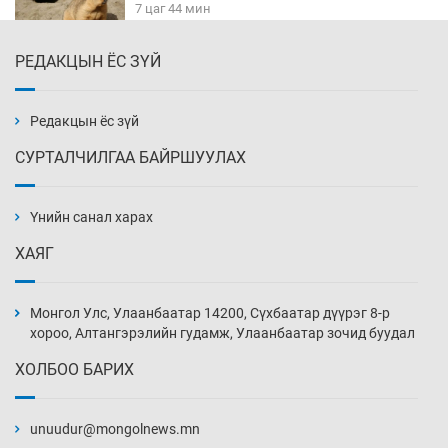
7 цаг 44 мин
РЕДАКЦЫН ЁС ЗҮЙ
Х.Улам-Өрнөх байр урагшилж, долоод
жагсжээ
8 цаг 14 мин
Редакцын ёс зүй
СУРТАЛЧИЛГАА БАЙРШУУЛАХ
Ж.Лхагвабат өсвөр үеийнхний ДАШТ-ийг
дэнсэлнэ
Үнийн санал харах
8 цаг 44 мин
ХАЯГ
Иран тэсэж үлдсэн ч удаан хугацаанд хүнд
үеийг туулна
Монгол Улс, Улаанбаатар 14200, Сүхбаатар дүүрэг 8-р
9 цаг 14 мин
хороо, Алтангэрэлийн гудамж, Улаанбаатар зочид буудал
ХОЛБОО БАРИХ
Боловсролын зээлийн сангаар гадаадад
суралцагчдын амьжиргааны зардлын
хэмжээг шинэчлэн тогтоох нь
unuudur@mongolnews.mn
9 цаг 44 мин