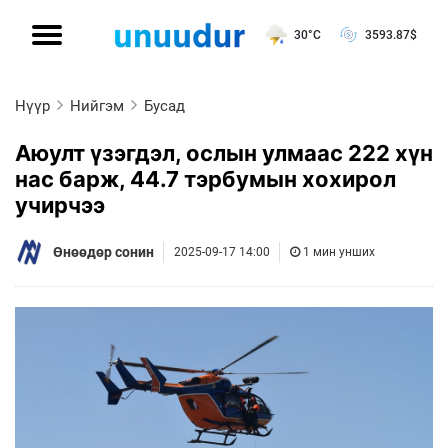
30°C
3593.87
$
Нүүр
Нийгэм
Бусад
Аюулт үзэгдэл, ослын улмаас 222 хүн
нас барж, 44.7 тэрбумын хохирол
учирчээ
Өнөөдөр сонин
2025-09-17 14:00
1 мин унших