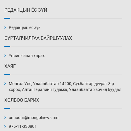
РЕДАКЦЫН ЁС ЗҮЙ
Эмэгтэйчүүд Бээжин, эрэгтэйчүүд Японд
бэлтгэл базаахаар хилийн дээс алхлаа
Өчигдөр 14 цаг 00 мин
Редакцын ёс зүй
СУРТАЛЧИЛГАА БАЙРШУУЛАХ
АНУ-ын Цэргийн кибер командлалаын
ажилтнууд амиа хорлох явдал эрс
нэмэгджээ
Үнийн санал харах
Өчигдөр 13 цаг 52 мин
ХАЯГ
Монголын шигшээ Хонконгийн багийг ялж,
эхний хожлоо авлаа
Монгол Улс, Улаанбаатар 14200, Сүхбаатар дүүрэг 8-р
Өчигдөр 13 цаг 30 мин
хороо, Алтангэрэлийн гудамж, Улаанбаатар зочид буудал
ХОЛБОО БАРИХ
Техникийн өндөр үзүүлэлттэй агаарын хөлөг
худалдан авах хүсэлтээ уламжлав
unuudur@mongolnews.mn
Өчигдөр 13 цаг 00 мин
976-11-330801