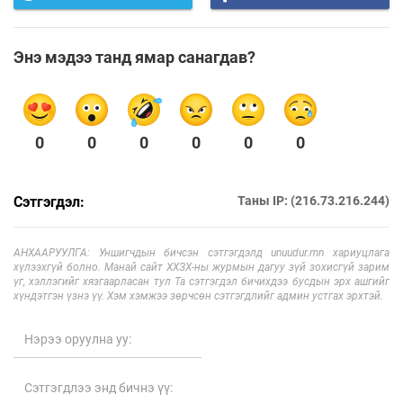
Энэ мэдээ танд ямар санагдав?
0
0
0
0
0
0
Сэтгэгдэл:
Таны IP: (216.73.216.244)
АНХААРУУЛГА: Уншигчдын бичсэн сэтгэгдэлд unuudur.mn хариуцлага
хүлээхгүй болно. Манай сайт ХХЗХ-ны журмын дагуу зүй зохисгүй зарим
үг, хэллэгийг хязгаарласан тул Та сэтгэгдэл бичихдээ бусдын эрх ашгийг
хүндэтгэн үзнэ үү. Хэм хэмжээ зөрчсөн сэтгэгдлийг админ устгах эрхтэй.