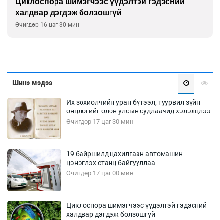
Сэтгэцийн эрүүл мэндэд “санаа тавих” олон
улсын хурал зохион байгуулна
Өчигдөр 16 цаг 00 мин
Шинэ мэдээ
Их зохиолчийн уран бүтээл, туурвил зүйн
онцлогийг олон улсын судлаачид хэлэлцлээ
Өчигдөр 17 цаг 30 мин
19 байршилд цахилгаан автомашин
цэнэглэх станц байгууллаа
Өчигдөр 17 цаг 00 мин
Циклоспора шимэгчээс үүдэлтэй гэдэсний
халдвар дэгдэж болзошгүй