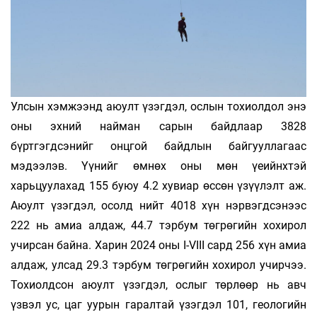
Улсын хэмжээнд аюулт үзэгдэл, ослын тохиолдол энэ
оны эхний найман сарын байдлаар 3828
бүртгэгдсэнийг онцгой байдлын байгууллагаас
мэдээлэв. Үүнийг өмнөх оны мөн үеийнхтэй
харьцуулахад 155 буюу 4.2 хувиар өссөн үзүүлэлт аж.
Аюулт үзэгдэл, осолд нийт 4018 хүн нэрвэгдсэнээс
222 нь амиа алдаж, 44.7 тэрбум төгрөгийн хохирол
учирсан байна. Харин 2024 оны I-VIII сард 256 хүн амиа
алдаж, улсад 29.3 тэрбум төгрөгийн хохирол учирчээ.
Тохиолдсон аюулт үзэгдэл, ослыг төрлөөр нь авч
үзвэл ус, цаг уурын гаралтай үзэгдэл 101, геологийн