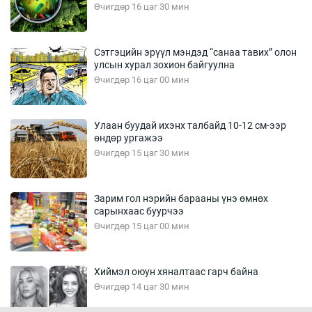
Өчигдөр 16 цаг 30 мин
Сэтгэцийн эрүүл мэндэд “санаа тавих” олон
улсын хурал зохион байгуулна
Өчигдөр 16 цаг 00 мин
Улаан буудай ихэнх талбайд 10-12 см-ээр
өндөр ургажээ
Өчигдөр 15 цаг 30 мин
Зарим гол нэрийн барааны үнэ өмнөх
сарынхаас буурчээ
Өчигдөр 15 цаг 00 мин
Хиймэл оюун хяналтаас гарч байна
Өчигдөр 14 цаг 30 мин