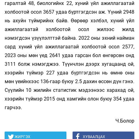
гаралтай 48, биологийнх 22, хүний үйл ажиллагаатай
холбоотой осол 3657 удаа бүртгэгдсэн аж. Үүний 2948
нь ахуйн түймрийнх байв. Өөрөөр хэлбэл, хүний үйл
ажиллагаатай холбоотой осол жилээс жилд
нэмэгдсэн үзүүлэлттэй байна. 2022 оны эхний найман
сард хүний үйл ажиллагаатай холбоотой осол 2577,
2023 оны мөн үед 2641 удаа гарсан бол өнгөрсөн онд
3111 болж нэмэгджээ. Түүнчлэн дээрх хугацаанд ой,
хээрийн түймэр 227 удаа бүртгэгдсэн нь өмнө оны
мөн үеийнхээс 136-гаар буюу 2.5 дахин өссөн дүн гэнэ.
Сүүлийн 10 жилийн статистик мэдээнээс харахад ой,
хээрийн түймэр 2015 онд хамгийн олон буюу 354 удаа
гарчээ.
Ч.Болор
ЖИРГЭХ
ХУВААЛЦАХ