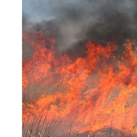
126-гийн НЭГ
Ертөнц
Спорт
Нийгэм
Бөх
Техник технологи
Сагсан бөмбөг
Шинжлэх ухаан
Хөлбөмбөг
Сонин хачин
Олимпын төрөл
Дэлхийн монгол
Тулааны спорт
Олимпын бус төр