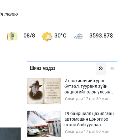
йн төлөө
08/8
30°C
3593.87
$
Соёл урлаг
Шинэ мэдээ
ой хөгжлийн зорилго -
Сонгодог урлаг
Их зохиолчийн уран
Ардын урлаг
бүтээл, туурвил зүйн
онцлогийг олон улсын
Дүрслэх урлаг
судлаачид хэлэлцлээ
Уржигдар 17 цаг 30 мин
Өв соёл
таг
Кино урлаг
19 байршилд цахилгаан
автомашин цэнэглэх
 орчин
Цирк
станц байгууллаа
ол
Уржигдар 17 цаг 00 мин
Рок поп, хип хоп
энд