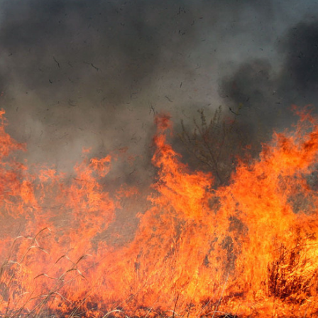
Ханш
Хэрэг з
Эрэлттэй мэдээ
Эрүүл м
Хууль ёс
Хүмүүс
Албаны 
Бусад
Life style
Ярилцл
Зөвлөгөө
Хоймор
Өнөөдрийн тухай
Уншигч-
өл