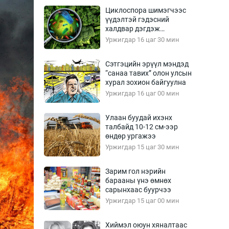
Урлагтай яриа
Циклоспора шимэгчээс
өрчил
үүдэлтэй гэдэсний
халдвар дэгдэж
энд-Эрхэм баян
болзошгүй
Уржигдар 16 цаг 30 мин
Сэтгэцийн эрүүл мэндэд
“санаа тавих” олон улсын
хүний үг
хурал зохион байгуулна
Уржигдар 16 цаг 00 мин
Улаан буудай ихэнх
талбайд 10-12 см-ээр
ага
Бусад
өндөр ургажээ
Уржигдар 15 цаг 30 мин
Фото
сурвалжлагч
Видео
Зарим гол нэрийн
Инфографик
барааны үнэ өмнөх
сарынхаас буурчээ
Санал асуулга
Уржигдар 15 цаг 00 мин
Хиймэл оюун хяналтаас