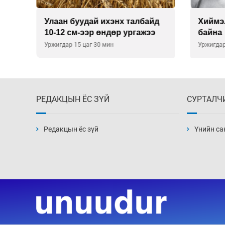
Улаан буудай ихэнх талбайд
Хиймэ
10-12 см-ээр өндөр ургажээ
байна
Уржигдар 15 цаг 30 мин
Уржигдар
РЕДАКЦЫН ЁС ЗҮЙ
СУРТАЛЧ
Редакцын ёс зүй
Үнийн са