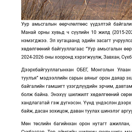
Олимп 2024
Уур амьсгалын өөрчлөлтөөс үүдэлтэй байгал
Манай орны хувьд ч сүүлийн 10 жилд (2015-20
нэмэгджээ. Эл хугацаанд эдийн засагт учруулс
хөдөлгөөний байгууллагаас “Уур амьсгалын өөр
2024-2026 оны хооронд хэрэгжүүлж, Завхан, Сүхб
Дээрхбайгууллагынхан ОБЕГ, Монголын Улаан
туулъя” мэдээллийн сарын аяныг орон даяар эх
байгалийн гамшигт үзэгдлүүдийн эрчим, давта
болж байна. Энэхүү шилжилт хөдөлгөөний сөрө
хандлагатай гэж дүгнэсэн. Үүнд үндэслэн дээрх
байж, дасан зохицож, даван туулах шинэлэг аргу
Мөн төслийн багийнхан орон нутагт ажиллан, 
Сүхбаатар, Төв аймгийн шилжин суурьшигч мал