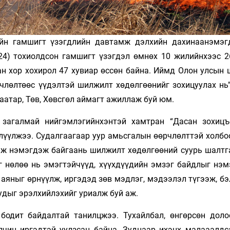
ийн гамшигт үзэгдлийн давтамж дэлхийн дахинаанэмэг
24) тохиолдсон гамшигт үзэгдэл өмнөх 10 жилийнхээс 2
ан хор хохирол 47 хувиар өссөн байна. Иймд Олон улсын 
члөлтөөс үүдэлтэй шилжилт хөдөлгөөнийг зохицуулах нь”
аатар, Төв, Хөвсгөл аймагт ажиллаж буй юм.
 загалмай нийгэмлэгийнхэнтэй хамтран “Дасан зохицъ
лүүлжээ. Судалгаагаар уур амьсгалын өөрчлөлттэй холбо
мж нэмэгдэж байгаань шилжилт хөдөлгөөний суурь шалтг
г нөлөө нь эмэгтэйчүүд, хүүхдүүдийн эмзэг байдлыг нэм
 аяныг өрнүүлж, иргэдэд зөв мэдлэг, мэдээлэл түгээж, б
удыг эрэлхийлэхийг уриалж буй аж.
бодит байдалтай танилцжээ. Тухайлбал, өнгөрсөн доло
чин иргэдтэй уулзсан байна. Зуднаар ихэнх малааалдс