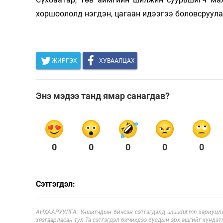
хоршоололд нэгдэн, цагаан идээгээ боловсруулан
ЖИРГЭХ
ХУВААЛЦАХ
Энэ мэдээ танд ямар санагдав?
0
0
0
0
0
Сэтгэгдэл:
АНХААРУУЛГА: Уншигчдын бичсэн сэтгэгдэлд unuudur.mn хариуцла
хязгаарласан тул Та сэтгэгдэл бичихдээ бусдын эрх ашгийг хүндэтг