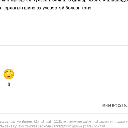
, орлогын шинэ эх үүсвэртэй болсон гэнэ.
0
Таны IP: (216.
га хүлээхгүй болно. Манай сайт ХХЗХ-ны журмын дагуу зүй зохисгүй зарим үг
эн үзнэ үү. Хэм хэмжээ зөрчсөн сэтгэгдлийг админ устгах эрхтэй.