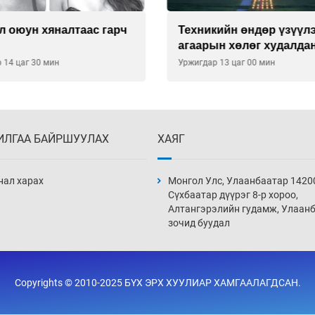
л оюун хяналтаас гарч
Техникийн өндөр үзүүл
агаарын хөлөг худалдан
хүсэлтээ уламжлав
 14 цаг 30 мин
Уржигдар 13 цаг 00 мин
ИЛГАА БАЙРШУУЛАХ
ХАЯГ
нал харах
Монгол Улс, Улаанбаатар 1420
Сүхбаатар дүүрэг 8-р хороо,
Алтангэрэлийн гудамж, Улаан
зочид буудал
Copyrights © 2010-2025 БҮХ ЭРХ ХУУЛИАР ХАМГААЛАГДСАН.