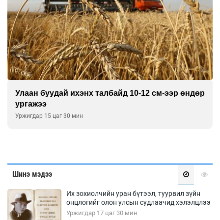
Улаан буудай ихэнх талбайд 10-12 см-ээр өндөр
ургажээ
Уржигдар 15 цаг 30 мин
Шинэ мэдээ
Их зохиолчийн уран бүтээл, туурвил зүйн
онцлогийг олон улсын судлаачид хэлэлцлээ
Уржигдар 17 цаг 30 мин