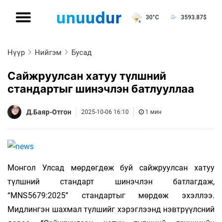
30°C
3593.87
$
Нүүр
Нийгэм
Бусад
Сайжруулсан хатуу түлшний
стандартыг шинэчлэн батлууллаа
Д.Баяр-Отгон
2025-10-06 16:10
1 мин
Монгол Улсад мөрдөгдөж буй сайжруулсан хатуу
түлшний стандарт шинэчлэн батлагдаж,
“MNS5679:2025” стандартыг мөрдөж эхэллээ.
Мидлингэн шахмал түлшийг хэрэглээнд нэвтрүүлсний