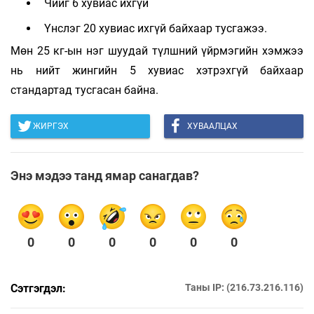
Чийг 6 хувиас ихгүй
Үнслэг 20 хувиас ихгүй байхаар тусгажээ.
Мөн 25 кг-ын нэг шуудай түлшний үйрмэгийн хэмжээ
нь нийт жингийн 5 хувиас хэтрэхгүй байхаар
стандартад тусгасан байна.
ЖИРГЭХ
ХУВААЛЦАХ
Энэ мэдээ танд ямар санагдав?
0
0
0
0
0
0
Сэтгэгдэл:
Таны IP: (216.73.216.116)