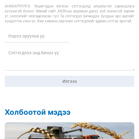
АНХААРУУЛГА: Уншигчдын бичсэн сэтгэгдэлд unuudur.mn хариуцлага
хүлээхгүй болно. Манай сайт ХХЗХ-ны журмын дагуу зүй зохисгүй зарим
үг, хэллэгийг хязгаарласан тул Та сэтгэгдэл бичихдээ бусдын эрх ашгийг
хүндэтгэн үзнэ үү. Хэм хэмжээ зөрчсөн сэтгэгдлийг админ устгах эрхтэй.
Илгээх
Холбоотой мэдээ