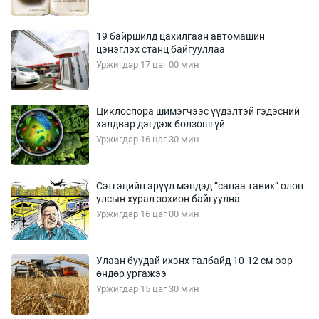
19 байршилд цахилгаан автомашин
цэнэглэх станц байгууллаа
Уржигдар 17 цаг 00 мин
Циклоспора шимэгчээс үүдэлтэй гэдэсний
халдвар дэгдэж болзошгүй
Уржигдар 16 цаг 30 мин
Сэтгэцийн эрүүл мэндэд “санаа тавих” олон
улсын хурал зохион байгуулна
Уржигдар 16 цаг 00 мин
Улаан буудай ихэнх талбайд 10-12 см-ээр
өндөр ургажээ
Уржигдар 15 цаг 30 мин