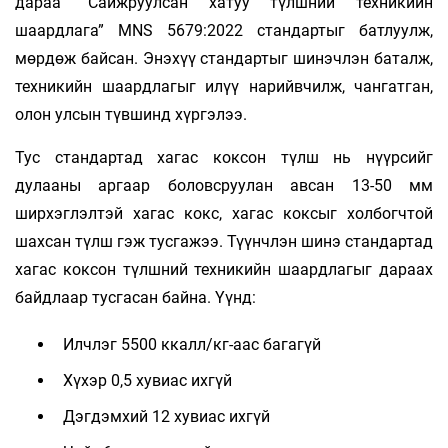
дараа “Сайжруулсан хатуу түлшний техникийн
шаардлага” MNS 5679:2022 стандартыг батлуулж,
мөрдөж байсан. Энэхүү стандартыг шинэчлэн баталж,
техникийн шаардлагыг илүү нарийвчилж, чангатган,
олон улсын түвшинд хүргэлээ.
Тус стандартад хагас коксон түлш нь нүүрсийг
дулааны аргаар боловсруулан авсан 13-50 мм
ширхэглэлтэй хагас кокс, хагас коксыг холбогчтой
шахсан түлш гэж тусгажээ. Түүнчлэн шинэ стандартад
хагас коксон түлшний техникийн шаардлагыг дараах
байдлаар тусгасан байна. Үүнд:
Илчлэг 5500 ккалл/кг-аас багагүй
Хүхэр 0,5 хувиас ихгүй
Дэгдэмхий 12 хувиас ихгүй