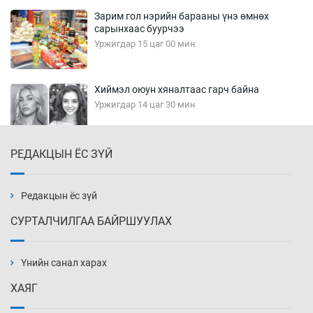
Зарим гол нэрийн барааны үнэ өмнөх
сарынхаас буурчээ
Уржигдар 15 цаг 00 мин
Хиймэл оюун хяналтаас гарч байна
Уржигдар 14 цаг 30 мин
РЕДАКЦЫН ЁС ЗҮЙ
Эмэгтэйчүүд Бээжин, эрэгтэйчүүд Японд
бэлтгэл базаахаар хилийн дээс алхлаа
Уржигдар 14 цаг 00 мин
Редакцын ёс зүй
СУРТАЛЧИЛГАА БАЙРШУУЛАХ
АНУ-ын Цэргийн кибер командлалаын
ажилтнууд амиа хорлох явдал эрс
нэмэгджээ
Үнийн санал харах
Уржигдар 13 цаг 52 мин
ХАЯГ
Монголын шигшээ Хонконгийн багийг ялж,