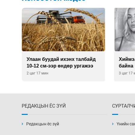
Улаан буудай ихэнх талбайд
Хиймэ
10-12 см-ээр өндөр ургажээ
байна
2 цаг 17 мин
3 цаг 17
РЕДАКЦЫН ЁС ЗҮЙ
СУРТАЛЧ
Редакцын ёс зүй
Үнийн са