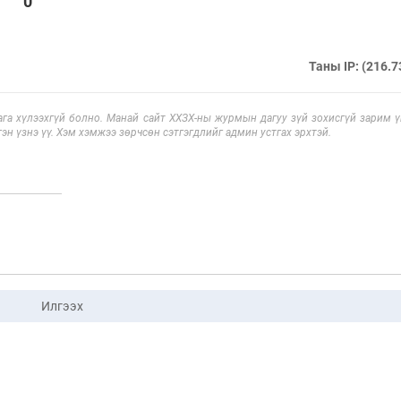
0
Таны IP: (216.7
га хүлээхгүй болно. Манай сайт ХХЗХ-ны журмын дагуу зүй зохисгүй зарим үг
эн үзнэ үү. Хэм хэмжээ зөрчсөн сэтгэгдлийг админ устгах эрхтэй.
Илгээх