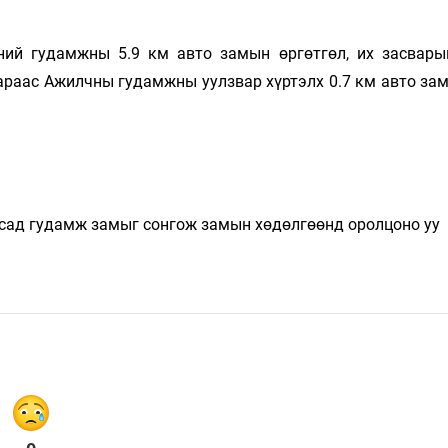
Ханш
Хэрэг з
Эрэлттэй мэдээ
чний гудамжны 5.9 км авто замын өргөтгөл, их засвар
Эрүүл м
араас Ажилчны гудамжны уулзвар хүртэлх 0.7 км авто зам
Хууль ёс
Хүмүүс
Албаны 
Бусад
усад гудамж замыг сонгож замын хөдөлгөөнд оролцоно уу
Life style
Ярилцл
Зөвлөгөө
Хоймор
Өнөөдрийн тухай
Уншигч-
өл