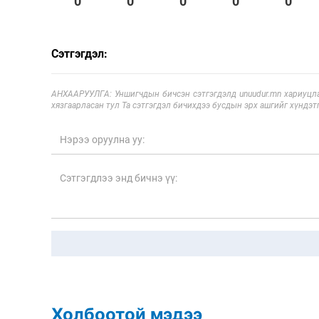
0
0
0
0
0
Олимп 2024
Сэтгэгдэл:
АНХААРУУЛГА: Уншигчдын бичсэн сэтгэгдэлд unuudur.mn хариуцла
хязгаарласан тул Та сэтгэгдэл бичихдээ бусдын эрх ашгийг хүндэтг
Холбоотой мэдээ