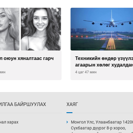
л оюун хяналтаас гарч
Техникийн өндөр үзүүл
агаарын хөлөг худалдан
хүсэлтээ уламжлав
 мин
4 цаг 47 мин
ИЛГАА БАЙРШУУЛАХ
ХАЯГ
нал харах
Монгол Улс, Улаанбаатар 1420
Сүхбаатар дүүрэг 8-р хороо,