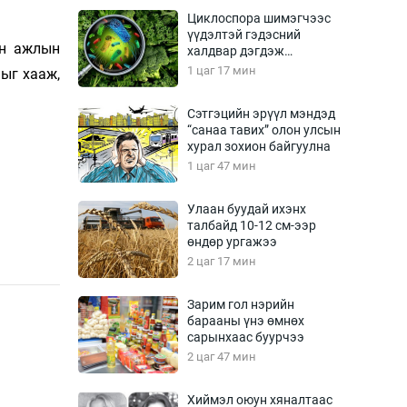
Урлагтай яриа
Циклоспора шимэгчээс
өрчил
үүдэлтэй гэдэсний
ын ажлын
халдвар дэгдэж
энд-Эрхэм баян
болзошгүй
1 цаг 17 мин
ыг хааж,
Сэтгэцийн эрүүл мэндэд
“санаа тавих” олон улсын
хүний үг
хурал зохион байгуулна
1 цаг 47 мин
Улаан буудай ихэнх
талбайд 10-12 см-ээр
ага
Бусад
өндөр ургажээ
2 цаг 17 мин
Фото
сурвалжлагч
Видео
Зарим гол нэрийн
Инфографик
барааны үнэ өмнөх
сарынхаас буурчээ
Санал асуулга
2 цаг 47 мин
Хиймэл оюун хяналтаас