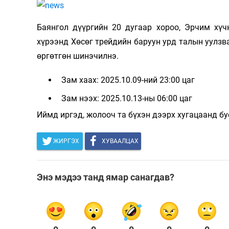
126-гийн НЭГ
Баянгол дүүргийн 20 дугаар хороо, Эрчим хү
хүрээнд Хөсөг трейдийн баруун урд талын уулзв
өргөтгөн шинэчилнэ.
Зам хаах: 2025.10.09-ний 23:00 цаг
Зам нээх: 2025.10.13-ны 06:00 цаг
Иймд иргэд, жолооч та бүхэн дээрх хугацаанд б
Ертөнц
Спорт
ЖИРГЭХ
ХУВААЛЦАХ
Нийгэм
Бөх
Техник технологи
Сагсан бөмбөг
Энэ мэдээ танд ямар санагдав?
Шинжлэх ухаан
Хөлбөмбөг
Сонин хачин
Олимпын төрөл
Дэлхийн монгол
Тулааны спорт
Олимпын бус төр