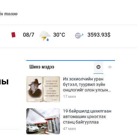
йн төлөө
08/7
30°C
3593.93
$
Соёл урлаг
Шинэ мэдээ
ой хөгжлийн зорилго -
Сонгодог урлаг
ны
Их зохиолчийн уран
Ардын урлаг
бүтээл, туурвил зүйн
онцлогийг олон улсын
Дүрслэх урлаг
судлаачид хэлэлцлээ
17 мин
Өв соёл
таг
Кино урлаг
19 байршилд цахилгаан
автомашин цэнэглэх
 орчин
Цирк
станц байгууллаа
ол
47 мин
Рок поп, хип хоп
энд