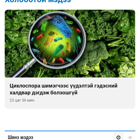
Сэтгэцийн эрүүл мэндэд “санаа тавих” олон
улсын хурал зохион байгуулна
Өчигдөр 16 цаг 00 мин
Шинэ мэдээ