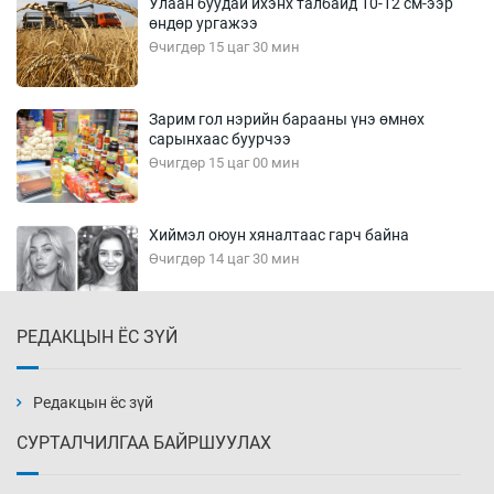
Улаан буудай ихэнх талбайд 10-12 см-ээр
өндөр ургажээ
Өчигдөр 15 цаг 30 мин
Зарим гол нэрийн барааны үнэ өмнөх
сарынхаас буурчээ
Өчигдөр 15 цаг 00 мин
Хиймэл оюун хяналтаас гарч байна
Өчигдөр 14 цаг 30 мин
РЕДАКЦЫН ЁС ЗҮЙ
Эмэгтэйчүүд Бээжин, эрэгтэйчүүд Японд
бэлтгэл базаахаар хилийн дээс алхлаа
Өчигдөр 14 цаг 00 мин
Редакцын ёс зүй
СУРТАЛЧИЛГАА БАЙРШУУЛАХ
АНУ-ын Цэргийн кибер командлалаын
ажилтнууд амиа хорлох явдал эрс