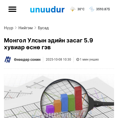
30°C
3593.87
$
Нүүр
Нийгэм
Бусад
Монгол Улсын эдийн засаг 5.9
хувиар өснө гэв
Өнөөдөр сонин
2025-10-08 10:30
1 мин унших