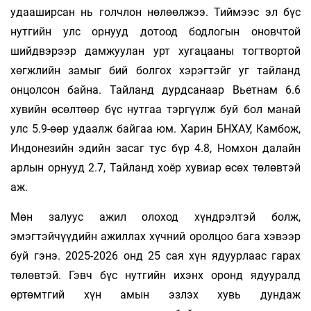
удааширсан нь голчлон нөлөөлжээ. Тиймээс эл бүс
нутгийн улс орнууд дотоод бодлогын оновчтой
шийдвэрээр дамжуулан урт хугацааны тогтвортой
хөгжлийн замыг бий болгох хэрэгтэйг уг тайланд
онцолсон байна. Тайланд дурдсанаар Вьетнам 6.6
хувийн өсөлтөөр бүс нутгаа тэргүүлж буй бол манай
улс 5.9-өөр удаалж байгаа юм. Харин БНХАУ, Камбож,
Индонезийн эдийн засаг тус бүр 4.8, Номхон далайн
арлын орнууд 2.7, Тайланд хоёр хувиар өсөх төлөвтэй
аж.
Мөн залуус ажил олоход хүндрэлтэй болж,
эмэгтэйчүүдийн ажиллах хүчний оролцоо бага хэвээр
буй гэнэ. 2025-2026 онд 25 сая хүн ядуурлаас гарах
төлөвтэй. Гэвч бүс нутгийн ихэнх оронд ядууралд
өртөмтгий хүн амын эзлэх хувь дундаж