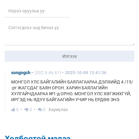
Илгээх
songogch
(202.9.46.61)
2025-10-08 12:41:36
МОНГОЛ УЛС БАЙГАЛИЙН БАЯЛАГААРАА ДЭЛХИЙД 4 /15/
-рт ЖАГСДАГ БАЯН ОРОН. ХАРИН БАЯЛАГИЙН
ХУЛГАЙЧДААРАА №1-д ОРНО. МОНГОЛ УЛС ХӨГЖИХГҮЙ,
ИРГЭД НЬ ЯДУУ БАЙГААГИЙН УЧИР НЬ ЕРДӨӨ ЭНЭ.
0
0
0
Хариулах
Холбоотой мэдээ