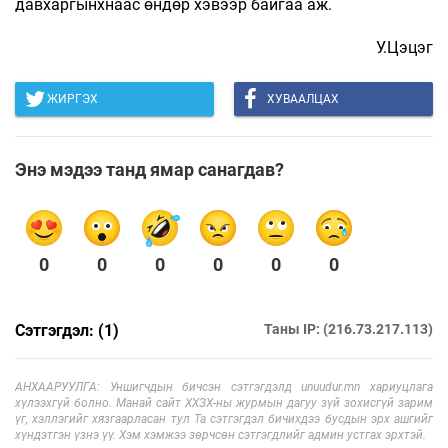
давхаргынхнаас өндөр хэвээр байгаа аж.
У.Цэцэг
ЖИРГЭХ
ХУВААЛЦАХ
Энэ мэдээ танд ямар санагдав?
0
0
0
0
0
0
Сэтгэгдэл: (1)
Таны IP: (216.73.217.113)
АНХААРУУЛГА: Уншигчдын бичсэн сэтгэгдэлд unuudur.mn хариуцлага
хүлээхгүй болно. Манай сайт ХХЗХ-ны журмын дагуу зүй зохисгүй зарим
үг, хэллэгийг хязгаарласан тул Та сэтгэгдэл бичихдээ бусдын эрх ашгийг
хүндэтгэн үзнэ үү. Хэм хэмжээ зөрчсөн сэтгэгдлийг админ устгах эрхтэй.