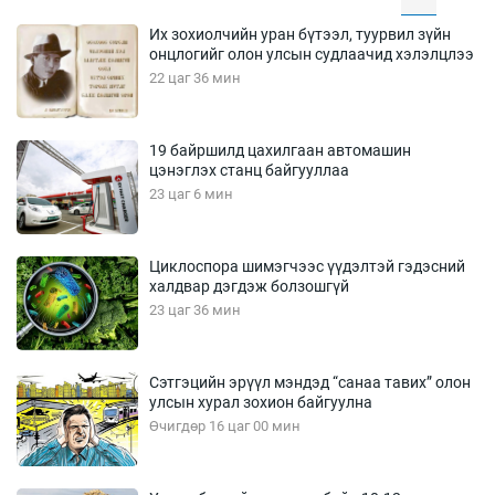
Их зохиолчийн уран бүтээл, туурвил зүйн
онцлогийг олон улсын судлаачид хэлэлцлээ
22 цаг 36 мин
19 байршилд цахилгаан автомашин
цэнэглэх станц байгууллаа
23 цаг 6 мин
Циклоспора шимэгчээс үүдэлтэй гэдэсний
халдвар дэгдэж болзошгүй
23 цаг 36 мин
Сэтгэцийн эрүүл мэндэд “санаа тавих” олон
улсын хурал зохион байгуулна
Өчигдөр 16 цаг 00 мин