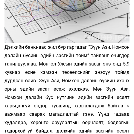
Дэлхийн банкнаас жил бүр гаргадаг “Зүүн Ази, Номхон
далайн бүсийн эдийн засгийн тойм” тайланг өчигдөр
танилцууллаа. Монгол Улсын эдийн засаг энэ онд 5.9
хувиар өснө хэмээн төсөөлснийг энэхүү тоймд
дурдсан байв. Зүүн Ази, Номхон далайн бүсийн ихэнх
орны эдийн засаг өсөж эхэлжээ. Мөн Зүүн Ази,
Номхон далайн бүс нутгийн эдийн засгийн өсөлт
харьцангуй өндөр түвшинд хадгалагдаж байгаа ч
аажмаар саарах магадлалтай гэнэ. Үүнд гадаад
худалдаа, хөрөнгө оруулалтын өөрчлөлт, бодлогын
тодорхойгүй байдал, дэлхийн эдийн засгийн өсөлт