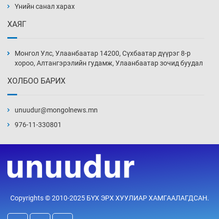
нэмэгджээ
Үнийн санал харах
Өчигдөр 13 цаг 52 мин
ХАЯГ
Монголын шигшээ Хонконгийн багийг ялж,
эхний хожлоо авлаа
Монгол Улс, Улаанбаатар 14200, Сүхбаатар дүүрэг 8-р
Өчигдөр 13 цаг 30 мин
хороо, Алтангэрэлийн гудамж, Улаанбаатар зочид буудал
ХОЛБОО БАРИХ
Техникийн өндөр үзүүлэлттэй агаарын хөлөг
худалдан авах хүсэлтээ уламжлав
unuudur@mongolnews.mn
Өчигдөр 13 цаг 00 мин
976-11-330801
“Шатахууны бус, бодлогын хомсдол
нүүрлээд байна”
Өчигдөр 12 цаг 30 мин
Дөрвөн чиглэлд шөнийн автобус иргэдэд
Copyrights © 2010-2025 БҮХ ЭРХ ХУУЛИАР ХАМГААЛАГДСАН.
үйлчилж буй гэв
Өчигдөр 12 цаг 00 мин